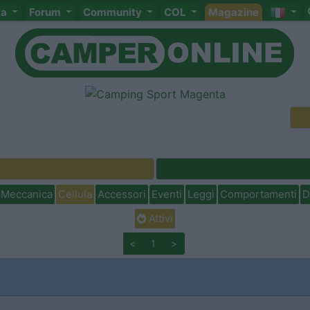
ta
Forum
Community
COL
Magazine
Meccanica
Cellula
Accessori
Eventi
Leggi
Comportamenti
D
Attivi
<
1
>