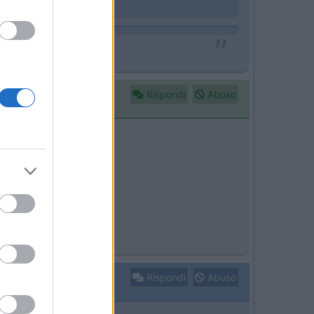
io del secondo serbatoio
Rispondi
Abuso
Rispondi
Abuso