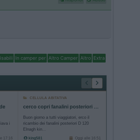
isabili
In camper per
Altro Camper
Altro
Extra
CELLULA ABITATIVA
ACCESSORI
nde
cerco copri fanalini posteriori D 120 king 580 G
Portamoto d
Buon giorno a tutti viaggiatori, erco il
Buongiorno, so
iava i
ricambio dei fanalini posteriori D 120
Van di mt 6 con 
Elnagh kin...
traino. Mi p...
le 17:16
king581
Oggi alle 16:51
Collings