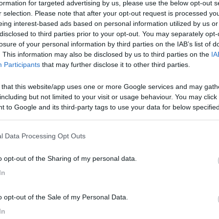
formation for targeted advertising by us, please use the below opt-out s
r selection. Please note that after your opt-out request is processed y
eing interest-based ads based on personal information utilized by us or
disclosed to third parties prior to your opt-out. You may separately opt-
arlo un pochino ed è attaccato ma non so dove perché infila in una nic
losure of your personal information by third parties on the IAB’s list of
. This information may also be disclosed by us to third parties on the
IA
Participants
that may further disclose it to other third parties.
 that this website/app uses one or more Google services and may gath
including but not limited to your visit or usage behaviour. You may click 
 to Google and its third-party tags to use your data for below specifi
ogle consent section.
l Data Processing Opt Outs
o opt-out of the Sharing of my personal data.
In
o opt-out of the Sale of my Personal Data.
05
In