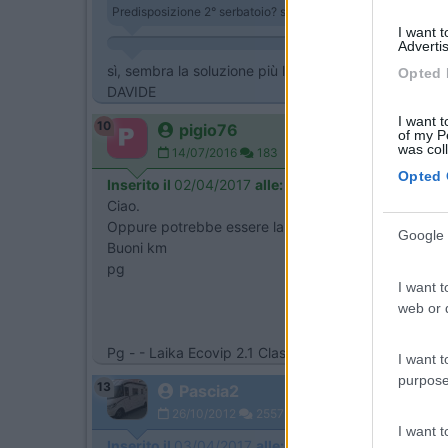
Predisposizione 2° serbatoio? slt Chi ha troppi diritti ne sta 
I want 
Advertis
sì, sembra la soluzione più logica, appena ho tempo
Opted 
DAVIDE
I want t
10
pigio76
of my P
was col
14/07/2016
183
Opted 
Inserito il
02/04/2017
alle:
14:21:22
Ciao.
Oppure potrebbe essere la presa d'aria del serbatoio
Google 
Buoni km
pg
I want t
web or d
Pg - - Laika Ecovip 2.1 Classic
I want t
purpose
13
Pascia2
26/10/2012
2557
I want 
Inserito il
03/04/2017
alle:
11:54:11