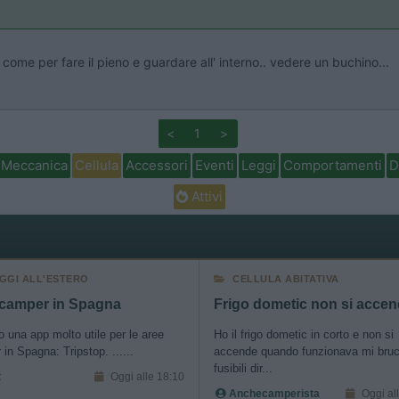
 come per fare il pieno e guardare all' interno.. vedere un buchino...
<
1
>
Meccanica
Cellula
Accessori
Eventi
Leggi
Comportamenti
D
Attivi
AGGI ALL'ESTERO
CELLULA ABITATIVA
 camper in Spagna
Frigo dometic non si acce
 una app molto utile per le aree
Ho il frigo dometic in corto e non si
in Spagna: Tripstop. ......
accende quando funzionava mi bruc
fusibili dir...
t
Oggi alle 18:10
Anchecamperista
Oggi al