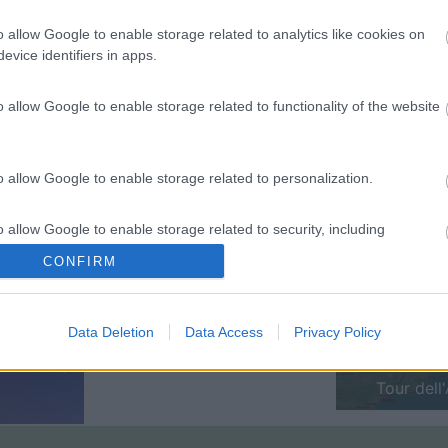
o allow Google to enable storage related to analytics like cookies on
21:22
evice identifiers in apps.
In questo caso se apri un rubinetto dovrebbe tirare aria. Buoni km pg Pg--Laika E
o allow Google to enable storage related to functionality of the website
o allow Google to enable storage related to personalization.
o allow Google to enable storage related to security, including
cation functionality and fraud prevention, and other user protection.
CONFIRM
Previous
Data Deletion
Data Access
Privacy Policy
Tour dell'