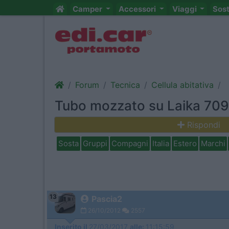
Camper
Accessori
Viaggi
Sos
Forum
Tecnica
Cellula abitativa
Tubo mozzato su Laika 709
Rispondi
Sosta
Gruppi
Compagni
Italia
Estero
Marchi
13
Pascia2
26/10/2012
2557
Inserito il
27/03/2017
alle:
11:15:59