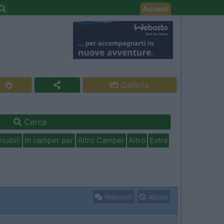
Accedi
Galleria
Cerca
isabili
In camper per
Altro Camper
Altro
Extra
Rispondi
Abuso