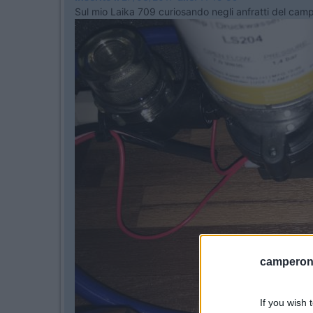
Sul mio Laika 709 curiosando negli anfratti del cam
camperonl
If you wish 