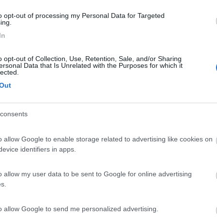
togliendo uno a te.
to opt-out of processing my Personal Data for Targeted
ing.
 vado a vedere se c'è l'altro capo dove Laika ha previsto il montagg
In
o opt-out of Collection, Use, Retention, Sale, and/or Sharing
ersonal Data that Is Unrelated with the Purposes for which it
lected.
Out
. In questo caso se apri un rubinetto dovrebbe "tirare aria".
consents
o allow Google to enable storage related to advertising like cookies on
evice identifiers in apps.
o allow my user data to be sent to Google for online advertising
s.
to allow Google to send me personalized advertising.