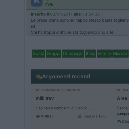
-
Inserito il
03/04/2017
alle:
13:54:38
Le prese d'aria sono sul tappo stesso basta toglierlo
slt
Chi ha troppi diritti ne sta togliendo uno a te.
Sosta
Gruppi
Compagni
Italia
Estero
Marchi
Argomenti recenti
COMPAGNI DI VIAGGIO
VI
milli trav
Aree
ciao cerco compagni di viaggio ......
Segnalo
camper 
Millitrav
Oggi alle 19:06
Clin