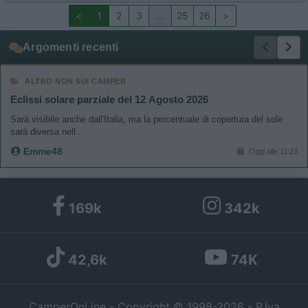
<
1
2
3
…
25
26
>
Argomenti recenti
ALTRO NON SUI CAMPER
Eclissi solare parziale del 12 Agosto 2026
Sarà visibile anche dall'Italia, ma la percentuale di copertura del sole
sarà diversa nell...
Emme48
Oggi alle 11:23
169k
342k
42,6k
74K
CamperOnLine - Copyright © 1998-2026 - P.Iva