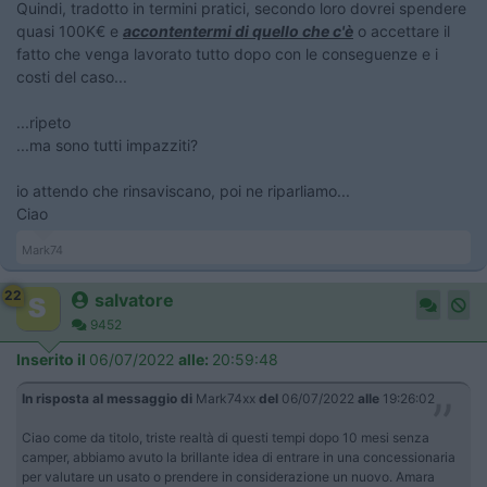
Quindi, tradotto in termini pratici, secondo loro dovrei spendere
quasi 100K€ e
accontentermi di quello che c'è
o accettare il
fatto che venga lavorato tutto dopo con le conseguenze e i
costi del caso...
...ripeto
...ma sono tutti impazziti?
io attendo che rinsaviscano, poi ne riparliamo...
Ciao
Mark74
22
salvatore
9452
Inserito il
06/07/2022
alle:
20:59:48
In risposta al messaggio di
Mark74xx
del
06/07/2022
alle
19:26:02
Ciao come da titolo, triste realtà di questi tempi dopo 10 mesi senza
camper, abbiamo avuto la brillante idea di entrare in una concessionaria
per valutare un usato o prendere in considerazione un nuovo. Amara