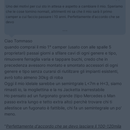
Uno dei motivi per cui sto in attesa e aspetto a cambiare il mio. Speriamo
che le cose tornino normali, altrimenti mi sa che il mio sarà il primo
camper a cui faccio passare i 10 anni. Perfettamente d'accordo che se
devo
...
Ciao Tommaso
quando comprai il mio 1° camper (usato con alle spalle 5
proprietari) passai giorni a sfilare cavi di ogni genere e tipo,
rimuovere ferraglia varia e tappare buchi, credo che in
precedenza avessoro montato e smontato accessori di ogni
genere e tipo senza curarsi di riutillzare gli impianti esistenti,
avrò tolto almeno 30kg di roba
Oggi il mio idelale sarebbe un semintgrale L<7m e H<3, siamo
rimasti io, la mogliettina e la ns Jacketta inarrestabile
Ho pensato ad un furgonato grande (tipo Mercedes o Man
passo extra lungo e tetto extra alto) perchè trovare chi ti
allestisce un fugonato è fattibile, chi fa un semintegrale un po'
meno.
"
Perfettamente d'accordo che se devo lasciare li 100-120mila