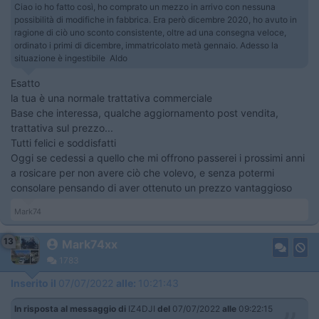
Ciao io ho fatto così, ho comprato un mezzo in arrivo con nessuna
possibilità di modifiche in fabbrica. Era però dicembre 2020, ho avuto in
ragione di ciò uno sconto consistente, oltre ad una consegna veloce,
ordinato i primi di dicembre, immatricolato metà gennaio. Adesso la
situazione è ingestibile Aldo
Esatto
la tua è una normale trattativa commerciale
Base che interessa, qualche aggiornamento post vendita,
trattativa sul prezzo...
Tutti felici e soddisfatti
Oggi se cedessi a quello che mi offrono passerei i prossimi anni
a rosicare per non avere ciò che volevo, e senza potermi
consolare pensando di aver ottenuto un prezzo vantaggioso
Mark74
13
Mark74xx
1783
Inserito il
07/07/2022
alle:
10:21:43
In risposta al messaggio di
IZ4DJI
del
07/07/2022
alle
09:22:15