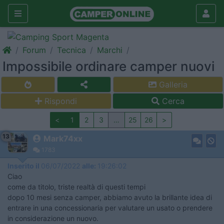
Forum
Tecnica
Marchi
Impossibile ordinare camper nuovi
Galleria
Rispondi
Cerca
<
1
2
3
…
25
26
>
13
Mark74xx
1783
Inserito il
06/07/2022
alle:
19:26:02
Ciao
come da titolo, triste realtà di questi tempi
dopo 10 mesi senza camper, abbiamo avuto la brillante idea di
entrare in una concessionaria per valutare un usato o prendere
in considerazione un nuovo.