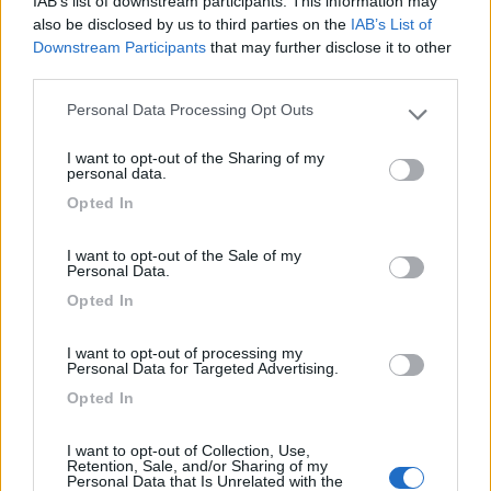
IAB’s list of downstream participants. This information may
6
mausone46
also be disclosed by us to third parties on the
IAB’s List of
3157
Downstream Participants
that may further disclose it to other
third parties.
Inserito il
07/07/2022
alle:
10:47:57
Personal Data Processing Opt Outs
In risposta al messaggio di
IZ4DJI
del
07/07/2022
alle
09:22:15
Please note that this website/app uses one or more Google
services and may gather and store information including but
Uno dei motivi per cui sto in attesa e aspetto a cambiare il mio. Speriamo
I want to opt-out of the Sharing of my
not limited to your visit or usage behaviour. You may click to
che le cose tornino normali, altrimenti mi sa che il mio sarà il primo
personal data.
grant or deny consent to Google and its third-party tags to
camper a cui faccio passare i 10 anni. Perfettamente d'accordo che se
Opted In
use your data for below specified purposes in below Google
devo
...
consent section.
I want to opt-out of the Sale of my
Personal Data.
neanche ti rispondono ahahahhahahhahaha
Opted In
Purtroppo questa e' la situazione, ordini su ordini che non
riescono a smaltire. A che serve un altro ordine, di cliente che
poi magari rompe sempre le scatole per sapere se arriva nel
I want to opt-out of processing my
Personal Data for Targeted Advertising.
2030?
Da qualche parte ho letto che appena minacci con avvocato ti
Opted In
offrono l'uscita dal contratto, tanto il prossimo aspetta e glielo
vendono ad un + 3.000 €
I want to opt-out of Collection, Use,
Retention, Sale, and/or Sharing of my
Personal Data that Is Unrelated with the
Giorgio