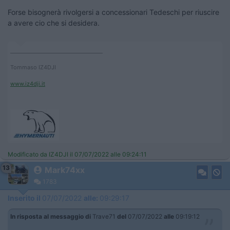
Forse bisognerà rivolgersi a concessionari Tedeschi per riuscire
a avere cio che si desidera.
____________________________________
Tommaso IZ4DJI
www.iz4dji.it
Modificato da IZ4DJI il 07/07/2022 alle 09:24:11
13
Mark74xx
1783
Inserito il
07/07/2022
alle:
09:29:17
In risposta al messaggio di
Trave71
del
07/07/2022
alle
09:19:12