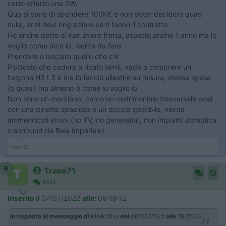
certo offerto una SW.
Qua si parla di spendere 100K€ e non poter decidere quasi
nulla, anzi devi ringraziare se ti fanno il contratto.
Ho anche detto di non avere fretta, aspetto anche 1 anno ma lo
voglio come dico io, niente da fare
Prendere o lasciare quello che c'è
Piuttosto che cedere a ricatti simili, vado a comprare un
furgone H3 L3 e me lo faccio allestire su misura, stessa spesa
(o quasi) ma almeno è come lo voglio io
Non sono un marziano, cerco un matrimoniale trasversale post
con una dinette spaziosa e un doccia gestibile, niente
ammennicoli strani (no TV, no generatori, non impianti domotica
o sorround da Baia Imperiale)
Mark74
6
Trave71
4551
Inserito il
07/07/2022
alle:
09:19:12
In risposta al messaggio di
Mark74xx
del
06/07/2022
alle
19:26:02