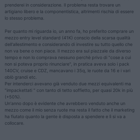
prenderei in considerazione. Il problema resta trovare un
artigiano libero e la componentistica, altrimenti rischia di essere
lo stesso problema.
Per quanto mi riguarda io, un anno fa, ho preferito comprare un
mezzo entry level standard (41K) conscio della scarsa qualità
dell'allestimento e considerando di investire su tutto quello che
non va bene o non piace. Il mezzo era sul piazzale da diverso
tempo e non lo comprava nessuno perchè privo di "cose a cui
non si poteva proprio rinunciare", in pratica aveva solo i pack
140CV, cruise e CDZ, mancavano i 35q, le ruote da 16 e i vari
oblò grandi etc.
Per intenderci avevano già venduto due mezzi equivalenti ma
"impackettati " con tanto di tetto soffietto, per quasi 20k in più
(+50%).
Un'anno dopo è evidente che avrebbero venduto anche un
mezzo come il mio senza ruote ma resta il fatto che il marketing
ha fiutato quanto la gente è disposta a spendere e lì si va a
collocare.