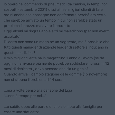
io opero nel commercio di pneumatici da camion, in tempi non
sospetti (settembre 2021) dissi ai miei migliori clienti di fare
ordini anche con consegne non confermate perché ero certo
che sarebbe arrivato un tempo in cui non sarebbe stato un
problema il prezzo ma avere il prodotto
Oggi alcuni mi ringraziano e altri mi maledicono (per non avermi
ascoltato)
Di certo non sono un mago né un veggente, ma è possibile che
tutti questi manager di aziende leader di settore si riducano in
queste condizioni?
Il mio miglior cliente ha in magazzino 1 anno di lavoro (se da
oggi non arrivasse più niente potrebbe soddisfare i prossimi 12
mesi di richieste) , devo pensare che sia un genio?
Quando arriva il cambio stagione delle gomme (15 novembre)
non ci si pone il problema il 14 sera...
...ma a volte penso alla canzone del Liga
"...non è tempo per noi..."
...e subito dopo alle parole di uno zio, noto alla famiglia per
essere uno sfaticato: