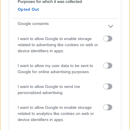
Purposes for which it was collected.
Modificato da mausone46 il 07/07/2022 alle 10:51:59
Opted Out
6
mausone46
3157
Google consents
Inserito il
07/07/2022
alle:
11:00:58
Da un forum tedesco, al giorno 06-07-22
I want to allow Google to enable storage
tradotto con Google:
related to advertising like cookies on web or
device identifiers in apps.
Salve a tutti, ho una domanda: Ci sono membri qui nel forum
che hanno già ricevuto il loro camper ordinato da Gante nel
I want to allow my user data to be sent to
2021 (Miller Louisiana, Toronto, ecc.). Alla domanda, è stato
Google for online advertising purposes.
riferito che al momento non esiste Miller Louisiana, poiché la
consegna dall'Italia non è in corso (fabbrica chiusa). La nostra
I want to allow Google to send me
data di consegna è stata posticipata di altri 2 mesi
personalized advertising.
(ottobre/novembre 2022). Saluti dal Sauerland
altro utente
I want to allow Google to enable storage
related to analytics like cookies on web or
Non ho ordinato un cellulare (Camper) dall'azienda che hai
device identifiers in apps.
citato, ma posso dirti: ti metto in fila con un sacco di persone
che aspettano... Non importa dove hai ordinato qualcosa. Prima