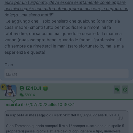
euro per un furgonato, deve essere esattamente come appare
nei miei sogni e non differenteneppure in una vite, e neppure un
ripiego...ma siamo matti!
"
...e aggiungo che il solo pensiero che qualcuno (che non sia
casa madre) smonti tutto per modificare e rimonti mi fa
rabbrividire, chi sa come mai quando le cose le fa la mamma
vanno (quasi)sempre bene, quando le fanno i "professionisti"
c'è sempre da rimetterci le mani (sarò sfortunato io, ma la mia
esperienza è questa)
Ciao
Mark74
19
IZ4DJI
58914
Inserito il
07/07/2022
alle:
10:30:31
In risposta al messaggio di
Mark74xx
del
07/07/2022
alle
10:21:43
Ciao Tommaso quando comprai il mio 1° camper (usato con alle spalle 5
proprietari) passai giorni a sfilare cavi di ogni genere e tipo, rimuovere