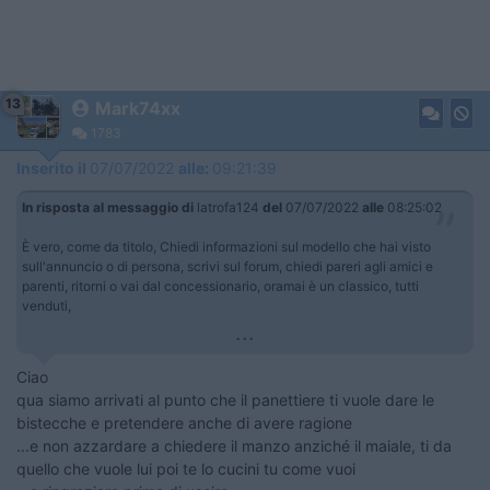
13
Mark74xx
1783
Inserito il
07/07/2022
alle:
09:21:39
In risposta al messaggio di
latrofa124
del
07/07/2022
alle
08:25:02
È vero, come da titolo, Chiedi informazioni sul modello che hai visto
sull'annuncio o di persona, scrivi sul forum, chiedi pareri agli amici e
parenti, ritorni o vai dal concessionario, oramai è un classico, tutti
venduti,
...
Ciao
qua siamo arrivati al punto che il panettiere ti vuole dare le
bistecche e pretendere anche di avere ragione
...e non azzardare a chiedere il manzo anziché il maiale, ti da
quello che vuole lui poi te lo cucini tu come vuoi