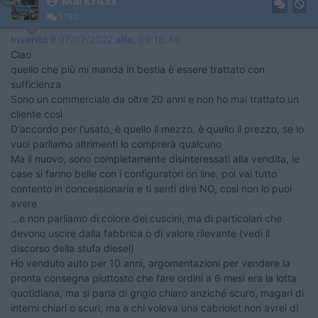
Mark74xx
1783
Inserito il
07/07/2022
alle:
09:16:48
Ciao
quello che più mi manda in bestia è essere trattato con
sufficienza
Sono un commerciale da oltre 20 anni e non ho mai trattato un
cliente così
D'accordo per l'usato, è quello il mezzo, è quello il prezzo, se lo
vuoi parliamo altrimenti lo comprerà qualcuno
Ma il nuovo, sono completamente disinteressati alla vendita, le
case si fanno belle con i configuratori on line, poi vai tutto
contento in concessionaria e ti senti dire NO, così non lo puoi
avere
...e non parliamo di colore dei cuscini, ma di particolari che
devono uscire dalla fabbrica o di valore rilevante (vedi il
discorso della stufa diesel)
Ho venduto auto per 10 anni, argomentazioni per vendere la
pronta consegna piuttosto che fare ordini a 6 mesi era la lotta
quotidiana, ma si parla di grigio chiaro anziché scuro, magari di
interni chiari o scuri, ma a chi voleva una cabriolet non avrei di