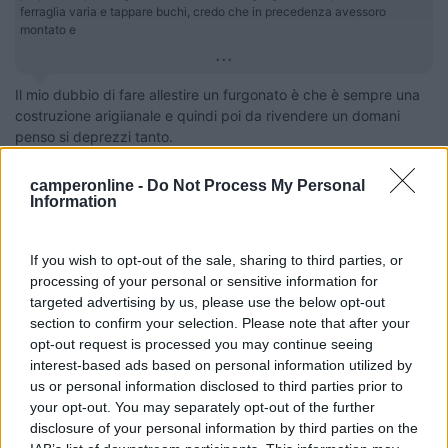
ferraglia varia e tappare buchi, credo che in precedenza avessoro
montato e
...
Il mio dubbio di fare allestire un furgonato è che è sempre una
costruzione arigiianale e quindi poi da rivendere un domani
penso si deprezzi tanto.
Se un furgonato si chiama HYMER (per esempio), è una cosa,
se si chiama XYZ che pochi conoscono, è un altra cosa, anche
camperonline -
Do Not Process My Personal
se forse potrebbe avere anche piu qualità. Poi lo vedi solo una
Information
volta finito.
____________________________________
If you wish to opt-out of the sale, sharing to third parties, or
processing of your personal or sensitive information for
Tommaso IZ4DJI
targeted advertising by us, please use the below opt-out
www.iz4dji.it
section to confirm your selection. Please note that after your
opt-out request is processed you may continue seeing
interest-based ads based on personal information utilized by
us or personal information disclosed to third parties prior to
your opt-out. You may separately opt-out of the further
disclosure of your personal information by third parties on the