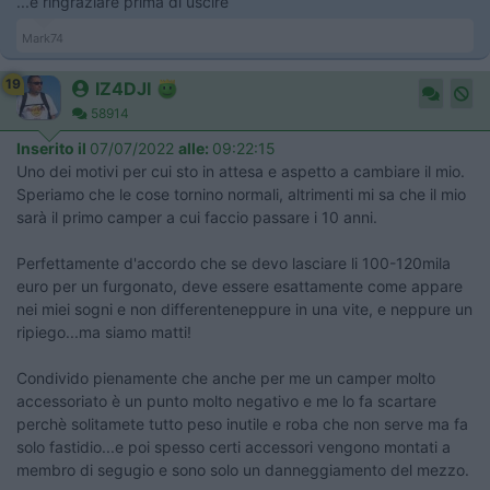
...e ringraziare prima di uscire
Mark74
19
IZ4DJI
58914
Inserito il
07/07/2022
alle:
09:22:15
Uno dei motivi per cui sto in attesa e aspetto a cambiare il mio.
Speriamo che le cose tornino normali, altrimenti mi sa che il mio
sarà il primo camper a cui faccio passare i 10 anni.
Perfettamente d'accordo che se devo lasciare li 100-120mila
euro per un furgonato, deve essere esattamente come appare
nei miei sogni e non differenteneppure in una vite, e neppure un
ripiego...ma siamo matti!
Condivido pienamente che anche per me un camper molto
accessoriato è un punto molto negativo e me lo fa scartare
perchè solitamete tutto peso inutile e roba che non serve ma fa
solo fastidio...e poi spesso certi accessori vengono montati a
membro di segugio e sono solo un danneggiamento del mezzo.