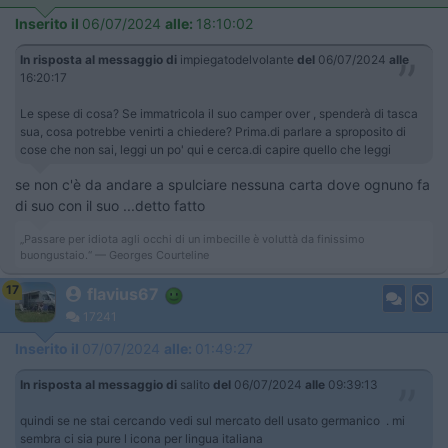
Inserito il
06/07/2024
alle:
18:10:02
In risposta al messaggio di
impiegatodelvolante
del
06/07/2024
alle
16:20:17
Le spese di cosa? Se immatricola il suo camper over , spenderà di tasca
sua, cosa potrebbe venirti a chiedere? Prima.di parlare a sproposito di
cose che non sai, leggi un po' qui e cerca.di capire quello che leggi
se non c'è da andare a spulciare nessuna carta dove ognuno fa
di suo con il suo ...detto fatto
„Passare per idiota agli occhi di un imbecille è voluttà da finissimo
buongustaio.“ — Georges Courteline
17
flavius67
17241
Inserito il
07/07/2024
alle:
01:49:27
In risposta al messaggio di
salito
del
06/07/2024
alle
09:39:13
quindi se ne stai cercando vedi sul mercato dell usato germanico . mi
sembra ci sia pure l icona per lingua italiana