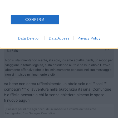
Silvio
Modificato da impiegatodelvolante il 06/07/2024 alle 15:47:09
CONFIRM
17
salito
29167
Inserito il
06/07/2024
alle:
16:14:21
Data Deletion
Data Access
Privacy Policy
In risposta al messaggio di
impiegatodelvolante
del
06/07/2024
alle
15:45:50
Non si sta inventando niente, sta solo, insieme ad altri utenti, un modo per
viaggiare in totale legalità, e sta chiedendo aiuto e nessun obolo E trovo
altamente offensivo che lo hai minimamente pensato, nel suo messaggio
non si intuisce minimamente a ciò
va bene non cerca ufficcialmente un obolo solo dei ""soci ""
compagni ""' di avventura nella burocrazia italiana .Comunque
è difficile pensare a chi fa senza chiedere almeno le spese
fi nuovo auguri
„Passare per idiota agli occhi di un imbecille è voluttà da finissimo
buongustaio.“ — Georges Courteline