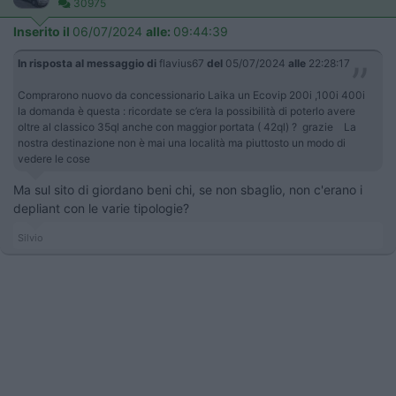
30975
Inserito il
06/07/2024
alle:
09:44:39
In risposta al messaggio di
flavius67
del
05/07/2024
alle
22:28:17
Comprarono nuovo da concessionario Laika un Ecovip 200i ,100i 400i
la domanda è questa : ricordate se c’era la possibilità di poterlo avere
oltre al classico 35ql anche con maggior portata ( 42ql) ? grazie La
nostra destinazione non è mai una località ma piuttosto un modo di
vedere le cose
Ma sul sito di giordano beni chi, se non sbaglio, non c'erano i
depliant con le varie tipologie?
Silvio