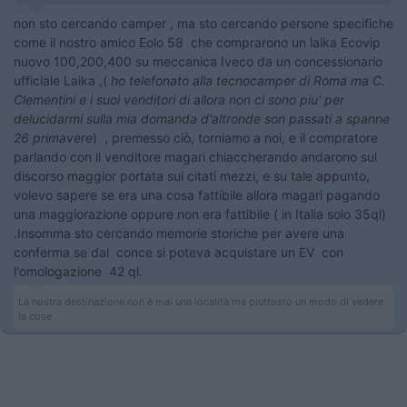
non sto cercando camper , ma sto cercando persone specifiche
come il nostro amico Eolo 58 che comprarono un laika Ecovip
nuovo 100,200,400 su meccanica Iveco da un concessionario
ufficiale Laika ,(
ho telefonato alla tecnocamper di Roma ma C.
Clementini e i suoi venditori di allora non ci sono piu' per
delucidarmi sulla mia domanda d'altronde son passati a spanne
26 primavere
) , premesso ciò, torniamo a noi, e il compratore
parlando con il venditore magari chiaccherando andarono sul
discorso maggior portata sui citati mezzi, e su tale appunto,
volevo sapere se era una cosa fattibile allora magari pagando
una maggiorazione oppure non era fattibile ( in Italia solo 35ql)
.Insomma sto cercando memorie storiche per avere una
conferma se dal conce si poteva acquistare un EV con
l'omologazione 42 ql.
La nostra destinazione non è mai una località ma piuttosto un modo di vedere
le cose