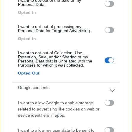
I want to opt-out of the Sale of my
capendo bene di cosa va in cerca ( un classico pore quesiti da
Personal Data.
interpretare ..italiana anitudine/ dote : l interpretazione .. ​​​​​​
Opted In
vediamo se ho capito : si è inventato un lavoro :
come riomologare tali veicoli ...dietro al invio di un modesto
I want to opt-out of processing my
Personal Data for Targeted Advertising.
obolo...
...
Opted In
„Passare per idiota agli occhi di un imbecille è voluttà da finissimo
buongustaio.“ — Georges Courteline
I want to opt-out of Collection, Use,
Retention, Sale, and/or Sharing of my
Personal Data that Is Unrelated with the
Modificato da salito il 06/07/2024 alle 15:41:01
Purposes for which it was collected.
16
impiegatodel...
Opted Out
30975
Inserito il
Google consents
06/07/2024
alle:
15:44:19
In risposta al messaggio di
salito
del
06/07/2024
alle
15:24:41
I want to allow Google to enable storage
allora suguri essere più chiari no ? kgb...cia hanmo da imparare... non
related to advertising like cookies on web or
capendo bene di cosa va in cerca ( un classico pore quesiti da
device identifiers in apps.
interpretare ..italiana anitudine/ dote : l interpretazione .. ​​​​​​
Lui è stato chiarissimo, sei tu che non hai capito
I want to allow my user data to be sent to