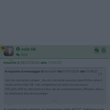
18
eolo 58
2608
Inserito il
08/07/2024
alle:
11:01:07
In risposta al messaggio di
flavius67
del
07/07/2024
alle
01:49:27
non sto cercando camper , ma sto cercando persone specifiche come il
nostro amico Eolo 58 che comprarono un laika Ecovip nuovo
100,200,400 su meccanica Iveco da un concessionario ufficiale Laika ,(
ho telefonato alla tecnocamper
...
A questo punto sentire un ingegnere della MCTC dell’epoca se