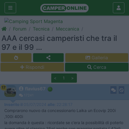
Forum
Tecnica
Meccanica
AAA cercasi camperisti che tra il
97 e il 99 …
Galleria
Rispondi
Cerca
<
1
>
17
flavius67
17241
Inserito il
05/07/2024
alle:
22:28:17
Comprarono nuovo da concessionario Laika un Ecovip 200i
,100i 400i
la domanda è questa : ricordate se c’era la possibilità di poterlo
avere oltre al classico 35ql anche con maggior portata ( 42ql)