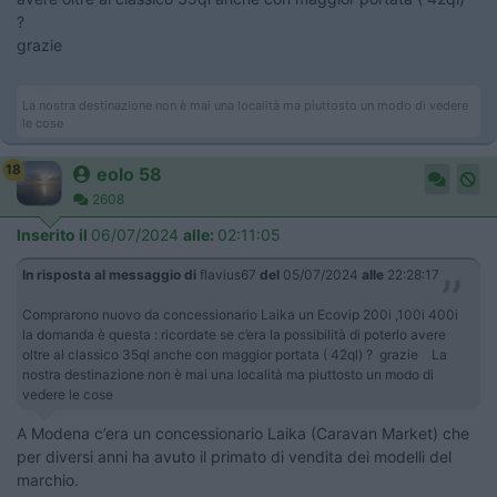
?
grazie
La nostra destinazione non è mai una località ma piuttosto un modo di vedere
le cose
18
eolo 58
2608
Inserito il
06/07/2024
alle:
02:11:05
In risposta al messaggio di
flavius67
del
05/07/2024
alle
22:28:17
Comprarono nuovo da concessionario Laika un Ecovip 200i ,100i 400i
la domanda è questa : ricordate se c’era la possibilità di poterlo avere
oltre al classico 35ql anche con maggior portata ( 42ql) ? grazie La
nostra destinazione non è mai una località ma piuttosto un modo di
vedere le cose
A Modena c’era un concessionario Laika (Caravan Market) che
per diversi anni ha avuto il primato di vendita dei modelli del
marchio.