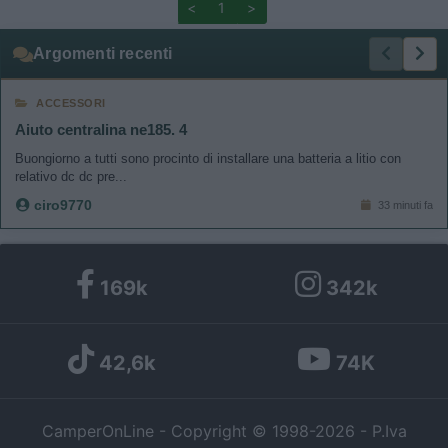
<
1
>
Argomenti recenti
ACCESSORI
Aiuto centralina ne185. 4
Buongiorno a tutti sono procinto di installare una batteria a litio con
relativo dc dc pre...
ciro9770
33 minuti fa
169k
342k
42,6k
74K
CamperOnLine - Copyright © 1998-2026 - P.Iva