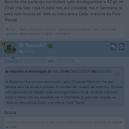
Ricordo che parlando col titolare sulla omologazione a 42 ql. mi
disse che tale cosa in Italia non era possibile ma in Germania si,
però non ricordo se solo su meccanica Daily o anche su Ford
Transit
Giorgio. "Nella vita molte persone sanno cosa dovrebbero fare, ma poche
persone effettivamente lo fanno. A.Robbins"
17
flavius67
17241
Inserito il
06/07/2024
alle:
09:30:59
In risposta al messaggio di
eolo 58
del
06/07/2024
alle
02:11:05
A Modena c’era un concessionario Laika (Caravan Market) che per
diversi anni ha avuto il primato di vendita dei modelli del marchio. Ricordo
che parlando col titolare sulla omologazione a 42 ql. mi disse che tale
cosa in Italia non era possibile ma in Germania si, però non ricordo se
solo su meccanica Daily o anche su Ford Transit
Grazie
La nostra destinazione non è mai una località ma piuttosto un modo di vedere
le cose