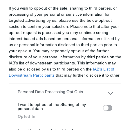
Il fatto è che per il ministero dei trasporti italiano, poco interessa se in
If you wish to opt-out of the sale, sharing to third parties, or
Germania veniva omologato con portata maggiore L'amico Flavio sta
cercando esemplari italiani che venivano omologati fin da nuovi over 35,
processing of your personal or sensitive information for
per cercare di aumentare la portata del suo e di altri utenti
targeted advertising by us, please use the below opt-out
section to confirm your selection. Please note that after your
allora suguri
opt-out request is processed you may continue seeing
essere più chiari no ? kgb...cia hanmo da imparare...
interest-based ads based on personal information utilized by
us or personal information disclosed to third parties prior to
non capendo bene di cosa va in cerca ( un classico pore quesiti
your opt-out. You may separately opt-out of the further
da interpretare
disclosure of your personal information by third parties on the
..italiana anitudine/ dote : l interpretazione ..
IAB’s list of downstream participants. This information may
also be disclosed by us to third parties on the
IAB’s List of
Downstream Participants
that may further disclose it to other
„Passare per idiota agli occhi di un imbecille è voluttà da finissimo
buongustaio.“ — Georges Courteline
third parties.
17
salito
Personal Data Processing Opt Outs
Please note that this website/app uses one or more Google
29167
services and may gather and store information including but
I want to opt-out of the Sharing of my
not limited to your visit or usage behaviour. You may click to
Inserito il
06/07/2024
alle:
15:40:05
personal data.
grant or deny consent to Google and its third-party tags to
Opted In
In risposta al messaggio di
salito
del
06/07/2024
alle
15:24:41
use your data for below specified purposes in below Google
consent section.
allora suguri essere più chiari no ? kgb...cia hanmo da imparare... non