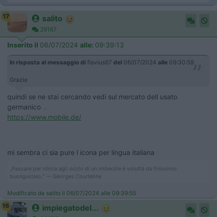
17
salito
29167
Inserito il
06/07/2024
alle:
09:39:13
In risposta al messaggio di
flavius67
del
06/07/2024
alle
09:30:59
Grazie
quindi se ne stai cercando vedi sul mercato dell usato
germanico .
https://www.mobile.de/
mi sembra ci sia pure l icona per lingua italiana
„Passare per idiota agli occhi di un imbecille è voluttà da finissimo
buongustaio.“ — Georges Courteline
Modificato da salito il 06/07/2024 alle 09:39:55
16
impiegatodel...