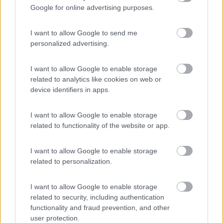
Ha chiesto agli utenti di col , che al 99,9999999999999%sono
Google for online advertising purposes.
italiani, possessori di camper suddetti, se qualcuno si ricorda se
il loro modello era venduto, in italia ovviamente, anche in
I want to allow Google to send me
versione over
personalized advertising.
Silvio
I want to allow Google to enable storage
16
impiegatodel...
related to analytics like cookies on web or
30975
device identifiers in apps.
Inserito il
06/07/2024
alle:
15:45:50
I want to allow Google to enable storage
In risposta al messaggio di
salito
del
06/07/2024
alle
15:40:05
related to functionality of the website or app.
vediamo se ho capito : si è inventato un lavoro : come riomologare tali
veicoli ...dietro al invio di un modesto obolo... ...
I want to allow Google to enable storage
related to personalization.
Non si sta inventando niente, sta solo, insieme ad altri utenti, un
modo per viaggiare in totale legalità, e sta chiedendo aiuto e
nessun obolo
I want to allow Google to enable storage
E trovo altamente offensivo che lo hai minimamente pensato,
related to security, including authentication
nel suo messaggio non si intuisce minimamente a ciò
functionality and fraud prevention, and other
user protection.