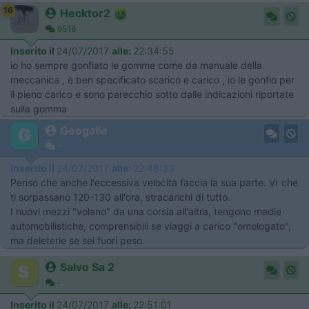
16
Hecktor2
6516
Inserito il
24/07/2017
alle:
22:34:55
io ho sempre gonfiato le gomme come da manuale della
meccanica , è ben specificato scarico e carico , io le gonfio per
il pieno carico e sono parecchio sotto dalle indicazioni riportate
sulla gomma
Geogalle
-
Inserito il
24/07/2017
alle:
22:48:33
Penso che anche l'eccessiva velocità faccia la sua parte. Vr che
ti sorpassano 120-130 all'ora, stracarichi di tutto.
I nuovi mezzi "volano" da una corsia all'altra, tengono medie
automobilistiche, comprensibili se viaggi a carico "omologato",
ma deleterie se sei fuori peso.
Salvo Sa 2
-
Inserito il
24/07/2017
alle:
22:51:01