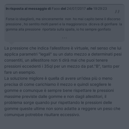
In risposta al messaggio di
Faoo
del
24/07/2017
alle
19:29:23
Forse io sbaglierò, ma sinceramente non ho mai capito bene il discorso
pressione , ho sentito molti pareri e la maggioranza diceva di gonfiare la
gomma alla pressione riportata sulla spalla, io ho sempre gonfiato
...
La pressione che indica l'allestitore è virtuale, nel senso che lui
applica parametri "legali" su un dato mezzo a determinati pesi
consentiti, un alllestitore non ti dirà mai che puoi tenere
pressioni eccedenti i 35ql per un mezzo da pat."B", tanto per
fare un esempio.
La soluzione migliore è quella di avere un'idea più o meno
precisa di come carichiamo il mezzo e quindi scegliere le
gomme e comunque è sempre bene rispettare le pressioni
massime previste dalle gomme e non dagli allestitori, il
problema sorge quando pur rispettando le pressioni delle
gomme queste ultime non sono adatte a reggere un peso che
comunque potrebbe risultare eccessivo.