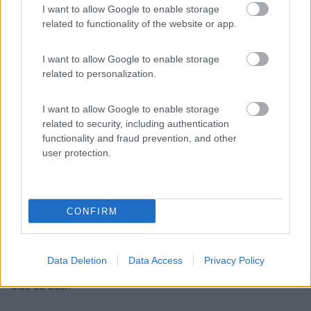
I want to allow Google to enable storage
related to functionality of the website or app.
I want to allow Google to enable storage
related to personalization.
I want to allow Google to enable storage
related to security, including authentication
functionality and fraud prevention, and other
user protection.
a 3,5 bar le mie 4 gomme 195/75R16 possono supportare 2890
CONFIRM
Kg sull'asse posteriore. Più che sufficiente!
A 4,0 bar siamo a 3200 Kg!
Data Deletion
Data Access
Privacy Policy
Ciao da Dash