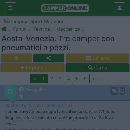
Forum
Tecnica
Meccanica
Aosta-Venezia. Tre camper con
pneumatici a pezzi.
Galleria
Rispondi
Cerca
<
1
2
3
4
5
6
>
Geogalle
-
Inserito il
24/07/2017
alle:
16:01:01
Il primo sulla A5 poco dopo Ivrea, il secondo sulla A4 dopo
Bergamo, il terzo sempre sulla A4 in prossimità di Padova
ovest.
Nessuna foratura, ma pezzi di copertone sulla careggiata e