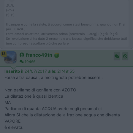
.(\_/).
(='.'=)
('')_('')
Il camper è come la salute: ti accorgi come stavi bene prima, quando non l'hai
più... (DASH)
Fermiamoci un attimo, arriveremo prima (proverbio Tuareg) ‹(•¿•)›‹(•¿•)›
Se l'evoluzione ci ha dato 2 orecchie e una bocca, significa che dobbiamo tutti
(me compreso) ascoltare più che parlare
18
franco49tn
10466
Inserito il
24/07/2017
alle:
21:49:55
Forse altra causa , a molti ignota potrebbe essere :
Non parliamo di gonfiare con AZOTO
La dilatazione è quasi identica
MA
Parliamo di quanta ACQUA avete negli pneumatici
Allora SI che la dilatazione della frazione acqua che diventa
VAPORE
è elevata.