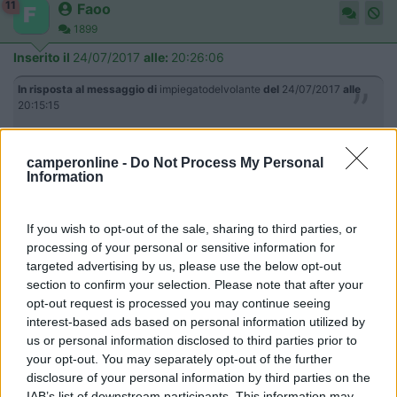
11
Faoo
1899
Inserito il
24/07/2017
alle:
20:26:06
In risposta al messaggio di
impiegatodelvolante
del
24/07/2017
alle
20:15:15
Vedi, il costruttore da quell'indicazione suppenendo che il camperista
rispetti il peso omologato per quel veicolo. Ma purtroppo la stragrande
camperonline -
Do Not Process My Personal
maggioranza quei pesi li supera e non di poco. Quindi le l'indicazione del
Information
costruttore va a farsi benedire
sicuramente è così , io sono omologato a 35q e in assetto
If you wish to opt-out of the sale, sharing to third parties, or
vacanza lunga pesato con tutti a bordo (4) serbatoio gasolio
processing of your personal or sensitive information for
a3/4 idem acqua potabile, sono 36q, il costruttore della
targeted advertising by us, please use the below opt-out
meccanica mi scrive 3.5 anteriore 4.5 posteriore e io ho sempre
section to confirm your selection. Please note that after your
viaggiato così
opt-out request is processed you may continue seeing
16
impiegatodel...
interest-based ads based on personal information utilized by
30978
us or personal information disclosed to third parties prior to
your opt-out. You may separately opt-out of the further
Inserito il
24/07/2017
alle:
20:36:42
disclosure of your personal information by third parties on the
IAB’s list of downstream participants. This information may