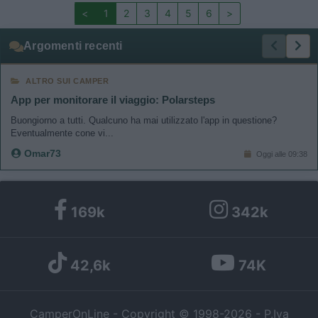
<
1
2
3
4
5
6
>
Argomenti recenti
ALTRO SUI CAMPER
App per monitorare il viaggio: Polarsteps
Buongiorno a tutti. Qualcuno ha mai utilizzato l'app in questione?
Eventualmente cone vi...
Omar73
Oggi alle 09:38
169k
342k
42,6k
74K
CamperOnLine - Copyright © 1998-2026 - P.Iva