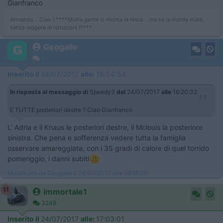
Gianfranco
Armando....Ciao ! ****Molta gente si monta la testa....ma se la monta male,
senza leggere le istruzioni !****
Geogalle
-
Inserito il
24/07/2017
alle:
16:54:54
In risposta al messaggio di
Speedy3
del
24/07/2017
alle
16:20:32
E TUTTE posteriori destre ? Ciao Gianfranco
L' Adria e il Knaus le posteriori destre, il Mclouis la posteriore
sinistra. Che pena e sofferenza vedere tutta la famiglia
osservare amareggiata, con i 35 gradi di calore di quel torrido
pomeriggio, i danni subiti
Modificato da Geogalle il 24/07/2017 alle 16:55:26
11
immortale1
3248
Inserito il
24/07/2017
alle:
17:03:01