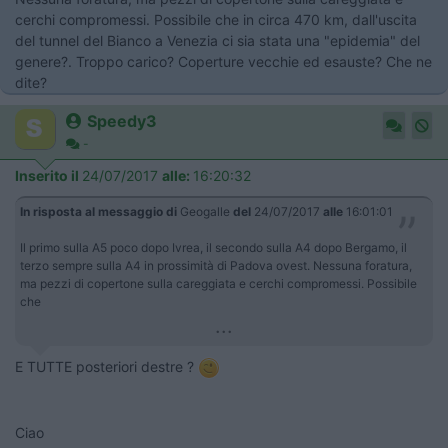
cerchi compromessi. Possibile che in circa 470 km, dall'uscita
del tunnel del Bianco a Venezia ci sia stata una "epidemia" del
genere?. Troppo carico? Coperture vecchie ed esauste? Che ne
dite?
Speedy3
-
Inserito il
24/07/2017
alle:
16:20:32
In risposta al messaggio di
Geogalle
del
24/07/2017
alle
16:01:01
Il primo sulla A5 poco dopo Ivrea, il secondo sulla A4 dopo Bergamo, il
terzo sempre sulla A4 in prossimità di Padova ovest. Nessuna foratura,
ma pezzi di copertone sulla careggiata e cerchi compromessi. Possibile
che
...
E TUTTE posteriori destre ?
Ciao