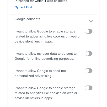
Purposes for which it was collected.
Ivo
Opted Out
14
Dash
8136
Google consents
Inserito il
24/07/2017
alle:
21:32:07
I want to allow Google to enable storage
In risposta al messaggio di
masivo
del
24/07/2017
alle
20:38:24
related to advertising like cookies on web or
device identifiers in apps.
Se una gomma scoppia c'è sempre una causa, e nel 99% è colpa nostra...
anche la velocità contribuisce al surriscaldamento. Non so che gomme e
mezzo hai Faoo, ma 3,5 e 4,5 mi sembra poco per un camper,
I want to allow my user data to be sent to
indubbiamente hai gomme buone e guida accorta (prudente)
Google for online advertising purposes.
3,5 dietro è plausibilissimo se la meccanica è TP gemellata. Dal
profilo di Faoo vedo Ford Transit, quindi potrebbe benissimo
I want to allow Google to send me
essere.
personalized advertising.
Ho già postato questa immagine millanta volte, è una pagina
I want to allow Google to enable storage
del manuale della mia meccanica (IVECO gemellato)
related to analytics like cookies on web or
device identifiers in apps.