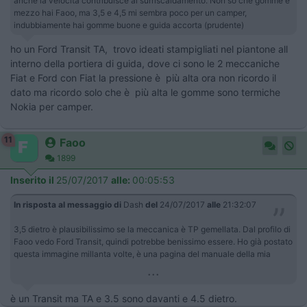
anche la velocità contribuisce al surriscaldamento. Non so che gomme e
mezzo hai Faoo, ma 3,5 e 4,5 mi sembra poco per un camper,
indubbiamente hai gomme buone e guida accorta (prudente)
ho un Ford Transit TA, trovo ideati stampigliati nel piantone all
interno della portiera di guida, dove ci sono le 2 meccaniche
Fiat e Ford con Fiat la pressione è più alta ora non ricordo il
dato ma ricordo solo che è più alta le gomme sono termiche
Nokia per camper.
11
Faoo
1899
Inserito il
25/07/2017
alle:
00:05:53
In risposta al messaggio di
Dash
del
24/07/2017
alle
21:32:07
3,5 dietro è plausibilissimo se la meccanica è TP gemellata. Dal profilo di
Faoo vedo Ford Transit, quindi potrebbe benissimo essere. Ho già postato
questa immagine millanta volte, è una pagina del manuale della mia
...
è un Transit ma TA e 3.5 sono davanti e 4.5 dietro.