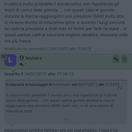
il caldo e molto probabile il sovraccarico non rispettando gli
indici di carico della gomma ... con questi caldi le gomme
durante la marcia raggiungono una pressione (BAR) molto alta ,
io mi sono munito di misuratore tpms e durante i lungi percorsi
se vedo la pressione a limiti max mi fermo per farle riposare ...in
questi periodi caldi la soluzione migliore sarebbe muoversi nelle
ore più fresce.
Modificato da immortale1 il 24/07/2017 alle 17:08:23
13
loutara
7
Inserito il
24/07/2017
alle:
17:38:13
In risposta al messaggio di
immortale1
del
24/07/2017
alle
17:03:01
il caldo e molto probabile il sovraccarico non rispettando gli indici di
carico della gomma ... con questi caldi le gomme durante la marcia
raggiungono una pressione (BAR) molto alta , io mi sono munito di
misuratore tpms
...
Aggiungerei un'altro fattore: età del pneumatico. I miei li ho