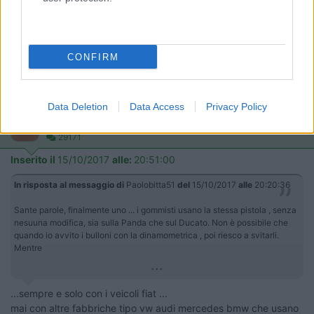
spesso, un valore minimo in avvitamento di 400 Nm , quando
per alcune auto con cerchi in lega viene prescritto 80 o 100
Nm. Qualche gommista usa la chiave dinamometrica dopo il
serraggio con la pistola ... ho notato che bastano 2 o 3 gradi di
CONFIRM
giro per sentire il clack. In pratica i bulloni erano già serrati ... e
come.
PS: la pasta di rame costa al tubetto da 10 ml € 7,90
Data Deletion
Data Access
Privacy Policy
17
salito
29171
Inserito il
15/10/2017
alle:
20:51:00
In risposta al messaggio di
Paolobitta51
del
15/10/2017
alle
20:20:36
Sante parole, finalmente uno ... i gommisti usano la stessa pistola , senza
nesuuna modifica, sia sulla Panda che sul Ducato. Non è possibile che
quando io avvito i bulloni con la dinamometrica , poi riesco a svitarli.
Mentre
...
...sempre e solo con i veicoli fiat ...
mai con altre fabbriche tipo vw audi mercedes bmw che usano