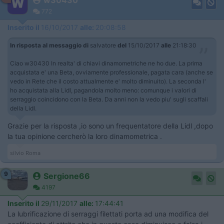
772
Inserito il
16/10/2017
alle:
20:08:58
In risposta al messaggio di
salvatore
del
15/10/2017
alle
21:18:30
Ciao w30430 In realta' di chiavi dinamometriche ne ho due. La prima
acquistata e' una Beta, ovviamente professionale, pagata cara (anche se
vedo in Rete che il costo attualmente e' molto diminuito). La seconda l'
ho acquistata alla Lidl, pagandola molto meno: comunque i valori di
serraggio coincidono con la Beta. Da anni non la vedo piu' sugli scaffali
della Lidl.
Grazie per la risposta ,io sono un frequentatore della Lidl ,dopo
la tua opinione cercherò la loro dinamometrica .
silvio Roma
9
Sergione66
4197
Inserito il
29/11/2017
alle:
17:44:41
La lubrificazione di serraggi filettati porta ad una modifica del