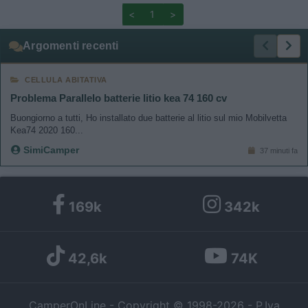
<
1
>
Argomenti recenti
CELLULA ABITATIVA
Problema Parallelo batterie litio kea 74 160 cv
Buongiorno a tutti, Ho installato due batterie al litio sul mio Mobilvetta
Kea74 2020 160...
SimiCamper
37 minuti fa
169k
342k
42,6k
74K
CamperOnLine - Copyright © 1998-2026 - P.Iva