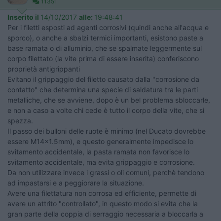
11351
Inserito il
14/10/2017
alle:
19:48:41
Per i filetti esposti ad agenti corrosivi (quindi anche all'acqua e
sporco), o anche a sbalzi termici importanti, esistono paste a
base ramata o di alluminio, che se spalmate leggermente sul
corpo filettato (la vite prima di essere inserita) conferiscono
proprietà antigrippanti
Evitano il grippaggio del filetto causato dalla "corrosione da
contatto" che determina una specie di saldatura tra le parti
metalliche, che se avviene, dopo è un bel problema sbloccarle,
e non a caso a volte chi cede è tutto il corpo della vite, che si
spezza.
Il passo dei bulloni delle ruote è minimo (nel Ducato dovrebbe
essere M14x1.5mm), e questo generalmente impedisce lo
svitamento accidentale, la pasta ramata non favorisce lo
svitamento accidentale, ma evita grippaggio e corrosione.
Da non utilizzare invece i grassi o oli comuni, perchè tendono
ad impastarsi e a peggiorare la situazione.
Avere una filettatura non corrosa ed efficiente, permette di
avere un attrito "controllato", in questo modo si evita che la
gran parte della coppia di serraggio necessaria a bloccarla a