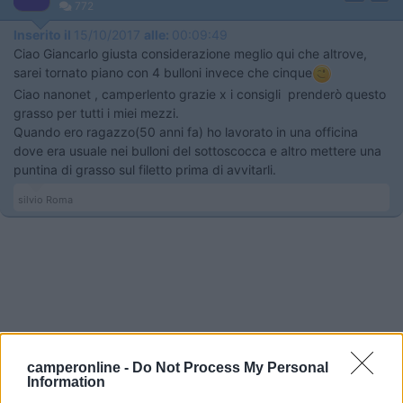
772
Inserito il
15/10/2017
alle:
00:09:49
Ciao Giancarlo giusta considerazione meglio qui che altrove,
sarei tornato piano con 4 bulloni invece che cinque
Ciao nanonet , camperlento grazie x i consigli prenderò questo
grasso per tutti i miei mezzi.
Quando ero ragazzo(50 anni fa) ho lavorato in una officina
dove era usuale nei bulloni del sottoscocca e altro mettere una
puntina di grasso sul filetto prima di avvitarli.
silvio Roma
camperonline -
Do Not Process My Personal
Information