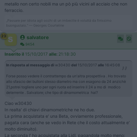
metallo non certo nobili ma un pò più vicini all acciaio che non
ferraccio.
„Passare per idiota agli occhi di un imbecille è voluttà da finissimo
buongustaio.“ — Georges Courteline
23
salvatore
9454
Inserito il
15/10/2017
alle:
21:18:30
In risposta al messaggio di
w30430
del
15/10/2017
alle
16:45:08
Forse posso vedere il contrattempo da un'altra prospettiva . Ho trovato
allo sfascio dei bulloni stesso diametro ma con esagono da 24 anzichè
21,potrei togliere uno per ogni ruota ed inserire il 24 a mo di modico
deterrente . Salvatore; che tipo di dinamometrica hai?
Ciao w30430
In realta' di chiavi dinamometriche ne ho due.
La prima acquistata e' una Beta, ovviamente professionale,
pagata cara (anche se vedo in Rete che il costo attualmente e'
molto diminuito).
La seconda l' ho acquistata alla Lidl, pagandola molto meno: