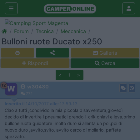
Forum
Tecnica
Meccanica
Bulloni ruote Ducato x250
Galleria
Rispondi
Cerca
<
1
>
12
w30430
772
Inserito il
14/10/2017
alle:
17:59:13
Ciao a tutti ,condivido la mia piccola disavventura,giovedì
decido di invertire i pneumatici prendo i crik chiavi e leva,primo
bullone ruota guidatore molto duro si allenta un po ,poi di
nuovo duro ,avvito,svito, avvito cerco di mollarlo, paffete
spezzato.