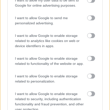
I want to allow my user data to be sent to
Google for online advertising purposes.
„Passare per idiota agli occhi di un imbecille è voluttà da finissimo
buongustaio.“ — Georges Courteline
I want to allow Google to send me
Paolobitta51
personalized advertising.
-
I want to allow Google to enable storage
Inserito il
15/10/2017
alle:
20:20:36
related to analytics like cookies on web or
In risposta al messaggio di
salvatore
del
15/10/2017
alle
09:53:32
device identifiers in apps.
Nella mia esperienza i problemi con i bulloni li ho avuti a causa di
serraggi errati (superiori al prescritto) fatti dal gommista, Sempre nella
I want to allow Google to enable storage
mia esperienza, ho visto raramente utilizzata la chiave dinamometrica
related to functionality of the website or app.
dai gommisti;
...
I want to allow Google to enable storage
related to personalization.
Sante parole, finalmente uno ... i gommisti usano la stessa
pistola , senza nesuuna modifica, sia sulla Panda che sul
Ducato. Non è possibile che quando io avvito i bulloni con la
I want to allow Google to enable storage
dinamometrica , poi riesco a svitarli. Mentre se vai dal gommista
related to security, including authentication
, poi hai bisogno di almeno un tubo da 1/2 pollice da 1 metro
functionality and fraud prevention, and other
infilato nella chiave. Le "pistole" professionali hanno , molto
user protection.