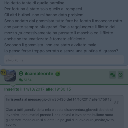
Ho detto tante di quelle paroline.
Per fortuna è stato solo quello a rompersi.
Gli altri bulloni non mi hanno dato problemi.
Sono andato dal gommista tutto fare ha forato il moncone rotto
con punte sempre più grandi fino a raggiungere il filetto del
mozzo ,successivamente ha passato il maschio ed il filetto
anche se traumatizzato è tornato efficiente .
Secondo il gommista non era stato avvitato male .
Io penso forse troppo serrato e senza una puntina di grasso?
silvio Roma
22
ilcamaleonte
5154
Inserito il
14/10/2017
alle:
19:30:15
In risposta al messaggio di
w30430
del
14/10/2017
alle
17:59:13
Ciao a tutti ,condivido la mia piccola disavventura,giovedì decido di
invertire i pneumatici prendo i crik chiavi e leva,primo bullone ruota
guidatore molto duro si allenta un po ,poi di nuovo duro ,avvito,svito,
avvito