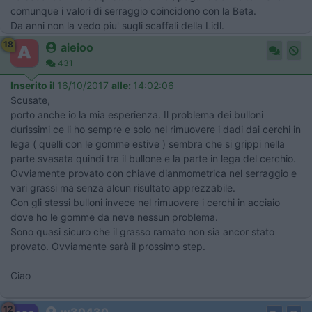
comunque i valori di serraggio coincidono con la Beta.
Da anni non la vedo piu' sugli scaffali della Lidl.
18
aieioo
431
Inserito il
16/10/2017
alle:
14:02:06
Scusate,
porto anche io la mia esperienza. Il problema dei bulloni
durissimi ce li ho sempre e solo nel rimuovere i dadi dai cerchi in
lega ( quelli con le gomme estive ) sembra che si grippi nella
parte svasata quindi tra il bullone e la parte in lega del cerchio.
Ovviamente provato con chiave dianmometrica nel serraggio e
vari grassi ma senza alcun risultato apprezzabile.
Con gli stessi bulloni invece nel rimuovere i cerchi in acciaio
dove ho le gomme da neve nessun problema.
Sono quasi sicuro che il grasso ramato non sia ancor stato
provato. Ovviamente sarà il prossimo step.
Ciao
12
w30430