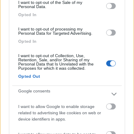
12
w30430
I want to opt-out of the Sale of my
Personal Data.
772
Opted In
Inserito il
15/10/2017
alle:
16:45:08
Forse posso vedere il contrattempo da un'altra prospettiva .
I want to opt-out of processing my
Ho trovato allo sfascio dei bulloni stesso diametro ma con
Personal Data for Targeted Advertising.
esagono da 24 anzichè 21,potrei togliere uno per ogni ruota ed
Opted In
inserire il 24 a mo di modico deterrente .
Salvatore; che tipo di dinamometrica hai?
I want to opt-out of Collection, Use,
silvio Roma
Retention, Sale, and/or Sharing of my
Personal Data that Is Unrelated with the
Purposes for which it was collected.
Modificato da w30430 il 15/10/2017 alle 16:47:51
Opted Out
17
salito
29171
Google consents
Inserito il
15/10/2017
alle:
20:17:10
chissa perchè succede con i bulloni dei veicoli fiat ? sarà forse
I want to allow Google to enable storage
perchè sono di ferraccio mah tutti veicoli hanno il foro filettato
related to advertising like cookies on web or
passante quindi esposti all umidità sporco delle strade quindi
device identifiers in apps.
metti sulla punta una sporcata di grasso ramato . e poi vedrai
che non sono certo le forze applicate per il fissaggio