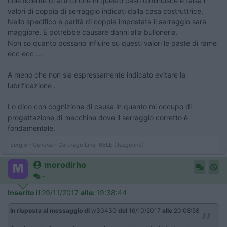
coefficiente di attrito che in questo caso diminuisce e falsa i
valori di coppia di serraggio indicati dalla casa costruttrice.
Nello specifico a parità di coppia impostata il serraggio sarà
maggiore. E potrebbe causare danni alla bulloneria.
Non so quanto possano influire su questi valori le paste di rame
ecc ecc ...
A meno che non sia espressamente indicato evitare la
lubrificazione .
Lo dico con cognizione di causa in quanto mi occupo di
progettazione di macchine dove il serraggio corretto è
fondamentale.
Sergio - Genova - Carthago Liner 65LE (Jeegolino)
morodirho
-
Inserito il
29/11/2017
alle:
19:38:44
In risposta al messaggio di
w30430
del
16/10/2017
alle
20:08:58