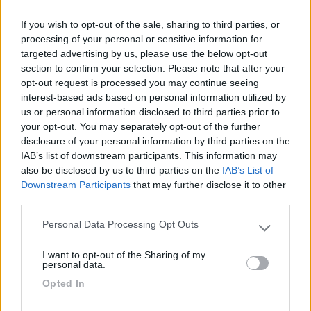
If you wish to opt-out of the sale, sharing to third parties, or
processing of your personal or sensitive information for
23
salvatore
targeted advertising by us, please use the below opt-out
9454
section to confirm your selection. Please note that after your
opt-out request is processed you may continue seeing
Inserito il
15/10/2017
alle:
09:53:32
interest-based ads based on personal information utilized by
Nella mia esperienza i problemi con i bulloni li ho avuti a causa
us or personal information disclosed to third parties prior to
di serraggi errati (superiori al prescritto) fatti dal gommista,
your opt-out. You may separately opt-out of the further
Sempre nella mia esperienza, ho visto raramente utilizzata la
disclosure of your personal information by third parties on the
chiave dinamometrica dai gommisti; inutile chiedere: ti
IAB’s list of downstream participants. This information may
rispondono che le pistole pneumatiche sono "gia' tarate".
also be disclosed by us to third parties on the
IAB’s List of
Eppure il corretto serraggio dei cerchi e' un fondamentale
Downstream Participants
that may further disclose it to other
elemento di sicurezza.
third parties.
In conseguenza di cio', mi sono dotato, oramai da molti anni, di
chiave dinamometrica e ogni volta che torno dal gommista
Personal Data Processing Opt Outs
Please note that this website/app uses one or more Google
provvedo al corretto serraggio.
services and may gather and store information including but
Con la chiave dinamometrica inoltre si rileva subito se qualche
I want to opt-out of the Sharing of my
not limited to your visit or usage behaviour. You may click to
bullone e' stato avvitato non correttamente.
personal data.
grant or deny consent to Google and its third-party tags to
Da allora mai nessun problema con il montaggio / smontaggio
Opted In
use your data for below specified purposes in below Google
delle ruote (anche in caso di foratura).
consent section.