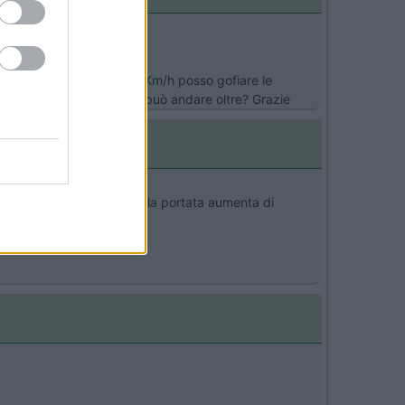
>
ca che se non supero 100 Km/h posso gofiare le
i gonfiaggio dove non si può andare oltre? Grazie
nferiore a quella massima la portata aumenta di