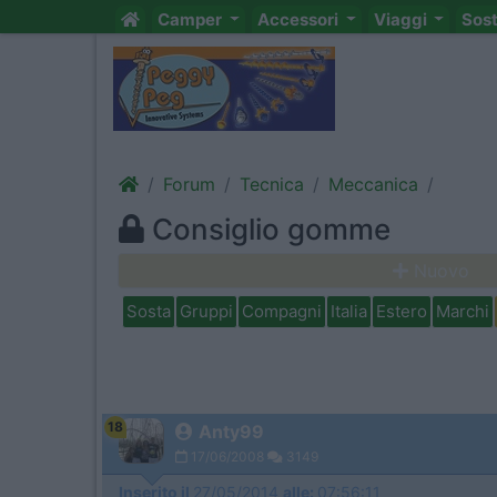
Camper
Accessori
Viaggi
Sos
Forum
Tecnica
Meccanica
Consiglio gomme
Nuovo
Sosta
Gruppi
Compagni
Italia
Estero
Marchi
18
Anty99
17/06/2008
3149
Inserito il
27/05/2014
alle:
07:56:11