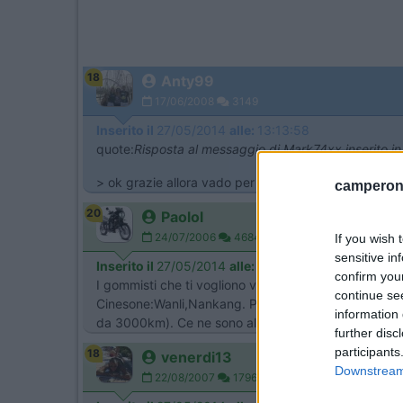
18
Anty99
17/06/2008
3149
Inserito il
27/05/2014
alle:
13:13:58
quote:
Risposta al messaggio di Mark74xx inserito i
> ok grazie allora vado per bridgeston perche mi s
camperonl
20
Paolol
24/07/2006
4684
If you wish 
sensitive in
Inserito il
27/05/2014
alle:
15:38:13
confirm you
I gommisti che ti vogliono vendere quei due marchi
continue se
Cinesone:Wanli,Nankang. Personalmente mi sono trov
information 
da 3000km). Ce ne sono altre,ma non le michelin e le
further disc
participants
18
venerdi13
Downstream 
22/08/2007
1796