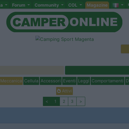
ta
Forum
Community
COL
Magazine
Meccanica
Cellula
Accessori
Eventi
Leggi
Comportamenti
D
Attivi
<
1
2
3
>