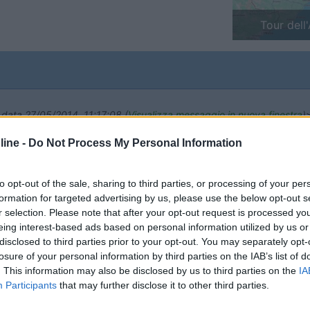
Finlandia 
n data 27/05/2014 11:17:08 (
Visualizza messaggio in nuova finestra
)
ono trovato sempre bene nell'auto
Anty Il mondo è un libro, e quel
ine -
Do Not Process My Personal Information
to opt-out of the sale, sharing to third parties, or processing of your per
formation for targeted advertising by us, please use the below opt-out s
r selection. Please note that after your opt-out request is processed y
 ti hanno detto così,ma non è vero!Marche ce ne sono a carrettate: 
eing interest-based ads based on personal information utilized by us or
ato male con le firestone,benissimo con le hankook,mi sto trovand
disclosed to third parties prior to your opt-out. You may separately opt-
 altre blasonate sul forum(e comunque si va in giro) Ciao Paolo.
losure of your personal information by third parties on the IAB’s list of
. This information may also be disclosed by us to third parties on the
IA
Participants
that may further disclose it to other third parties.