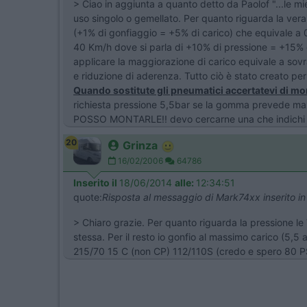
> Ciao in aggiunta a quanto detto da Paolof "...le mie s
uso singolo o gemellato. Per quanto riguarda la ver
(+1% di gonfiaggio = +5% di carico) che equivale a 0,
40 Km/h dove si parla di +10% di pressione = +15% d
applicare la maggiorazione di carico equivale a sovr
e riduzione di aderenza. Tutto ciò è stato creato per
Quando sostitute gli pneumatici accertatevi di mo
richiesta pressione 5,5bar se la gomma prevede max 
POSSO MONTARLE!! devo cercarne una che indichi 
20
Grinza
16/02/2006
64786
Inserito il
18/06/2014
alle:
12:34:51
quote:
Risposta al messaggio di Mark74xx inserito i
> Chiaro grazie. Per quanto riguarda la pressione 
stessa. Per il resto io gonfio al massimo carico (5,5
215/70 15 C (non CP) 112/110S (credo e spero 80 P