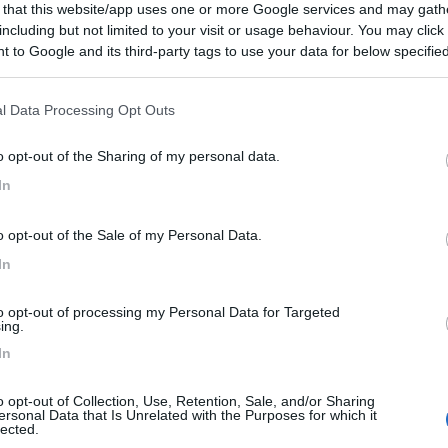
 that this website/app uses one or more Google services and may gath
data 27/05/2014 07:56:11 (
Visualizza messaggio in nuova finestra
)
>
including but not limited to your visit or usage behaviour. You may click 
 to Google and its third-party tags to use your data for below specifi
 Year (se si scrive cosi non so). Luca Sono un ragazzo di bottega... i
ogle consent section.
l Data Processing Opt Outs
o opt-out of the Sharing of my personal data.
In
o opt-out of the Sale of my Personal Data.
IS TRUKMAX per il Iveco Daily - 10 tele, per 70 euro cadauna; arriva
In
 trovato benissimo ed i pneumatici erano di produzione recentissima (n
le. Tanti buoni chilometri. [8D]
to opt-out of processing my Personal Data for Targeted
ing.
In
o opt-out of Collection, Use, Retention, Sale, and/or Sharing
ersonal Data that Is Unrelated with the Purposes for which it
lected.
nto, pressione gomme. Tempo addietro le case indicavano le pressioni 