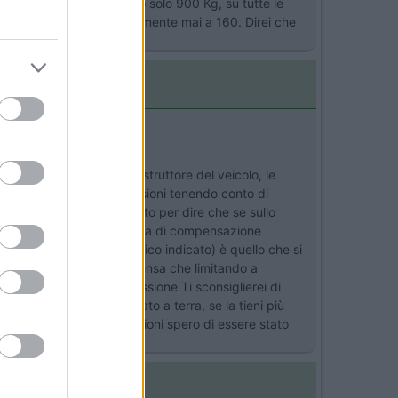
G. A 160 Km/h). Ma io ho solo 900 Kg, su tutte le
 in vena di follie, sicuramente mai a 160. Direi che
alche parte? Super grazie.
lo pneumatico, ma dal costruttore del veicolo, le
loro cura adeguare le pressioni tenendo conto di
le variazioni. Tutto questo per dire che se sullo
 freddo) Esiste una tabella di compensazione
che oltre l'indice di carico indicato) è quello che si
tare il carico del 15%) pensa che limitando a
ossibile ridurre la pressione Ti sconsiglierei di
 completamente appoggiato a terra, se la tieni più
lla taratura delle sospensioni spero di essere stato