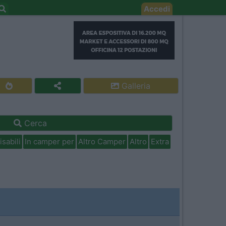
Accedi
Galleria
Cerca
isabili
In camper per
Altro Camper
Altro
Extra