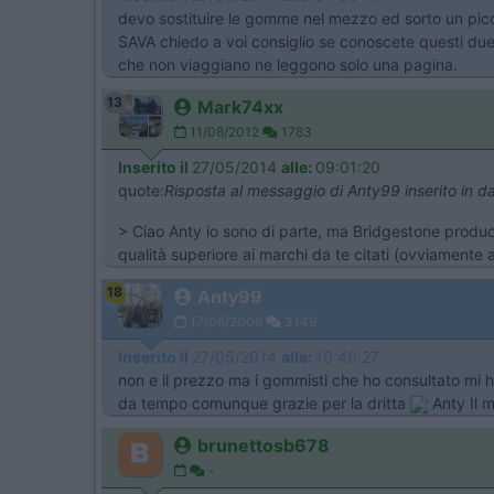
devo sostituire le gomme nel mezzo ed sorto un picc
SAVA chiedo a voi consiglio se conoscete questi due
che non viaggiano ne leggono solo una pagina.
13
Mark74xx
11/08/2012
1783
Inserito il
27/05/2014
alle:
09:01:20
quote:
Risposta al messaggio di Anty99 inserito in 
> Ciao Anty io sono di parte, ma Bridgestone produc
qualità superiore ai marchi da te citati (ovviamente
18
Anty99
17/06/2008
3149
Inserito il
27/05/2014
alle:
10:46:27
non e il prezzo ma i gommisti che ho consultato mi 
da tempo comunque grazie per la dritta
Anty Il m
brunettosb678
-