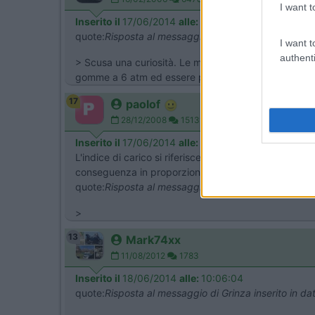
I want t
Inserito il
17/06/2014
alle:
14:13:25
quote:
Risposta al messaggio di Mark74xx inserito i
I want t
authenti
> Scusa una curiosità. Le mie gomme possono essere 
gomme a 6 atm ed essere più tranquillo con peso de
17
paolof
28/12/2008
15131
Inserito il
17/06/2014
alle:
23:15:34
L'indice di carico si riferisce alla massima velocit
conseguenza in proporzione La pressione, se già al
quote:
Risposta al messaggio di Grinza inserito in d
>
13
Mark74xx
11/08/2012
1783
Inserito il
18/06/2014
alle:
10:06:04
quote:
Risposta al messaggio di Grinza inserito in d