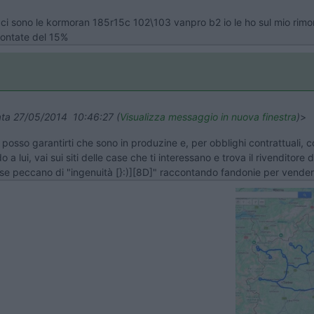
i sono le kormoran 185r15c 102\103 vanpro b2 io le ho sul mio rimo
contate del 15%
data 27/05/2014 10:46:27 (
Visualizza messaggio in nuova finestra
)
>
posso garantirti che sono in produzine e, per obblighi contrattuali,
 a lui, vai sui siti delle case che ti interessano e trova il rivenditore
se peccano di "ingenuità [}:)][8D]" raccontando fandonie per vender
Previous