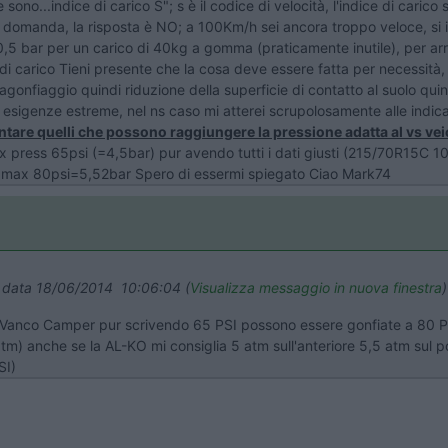
ono...indice di carico S"; s è il codice di velocità, l'indice di carico 
a domanda, la risposta è NO; a 100Km/h sei ancora troppo veloce, si 
5 bar per un carico di 40kg a gomma (praticamente inutile), per arrivar
i carico Tieni presente che la cosa deve essere fatta per necessità,
agonfiaggio quindi riduzione della superficie di contatto al suolo qui
 esigenze estreme, nel ns caso mi atterei scrupolosamente alle indica
ntare quelli che possono raggiungere la pressione adatta al vs vei
press 65psi (=4,5bar) pur avendo tutti i dati giusti (215/70R15C 10
max 80psi=5,52bar Spero di essermi spiegato Ciao Mark74
n data 18/06/2014 10:06:04 (
Visualizza messaggio in nuova finestra
)
le Vanco Camper pur scrivendo 65 PSI possono essere gonfiate a 80 
 atm) anche se la AL-KO mi consiglia 5 atm sull'anteriore 5,5 atm sul
SI)