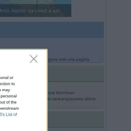
in camper: il piccolo sentiero
>
li che non viaggiano ne leggono solo una pagina.
sonal or
ection to
ou may
Bridgestone Hankook Firestone Kormoran
 personal
o bene con le kormoran e le nankang(queste ultime
out of the
 downstream
B’s List of