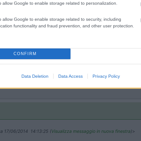
o allow Google to enable storage related to personalization.
n data 16/06/2014 16:21:56 (
Visualizza messaggio in nuova finestra
)
o allow Google to enable storage related to security, including
cation functionality and fraud prevention, and other user protection.
gonfiate fino a 5,5 ATM (80 psi) indice di carico S. Questo signifi
l mezzo in quanto aumento l'indice di carico? Oppure c'è un punto d
CONFIRM
à ammessa dalla omologazione di quella gomma. Viaggiando a veocità i
Data Deletion
Data Access
Privacy Policy
 massimo, non viene variata
ata 17/06/2014 14:13:25 (
Visualizza messaggio in nuova finestra
)
>
ata 17/06/2014 14:13:25 (
Visualizza messaggio in nuova finestra
)
>