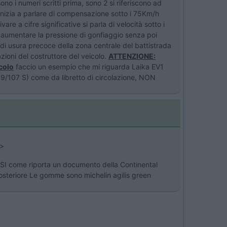
sono i numeri scritti prima, sono 2 si riferiscono ad
inizia a parlare di compensazione sotto i 75Km/h
e a cifre significative si parla di velocità sotto i
 aumentare la pressione di gonfiaggio senza poi
ndi usura precoce della zona centrale del battistrada
zioni del costruttore del veicolo.
ATTENZIONE:
colo
faccio un esempio che mi riguarda Laika EV1
9/107 S) come da libretto di circolazione, NON
>
PSI come riporta un documento della Continental
 posteriore Le gomme sono michelin agilis green