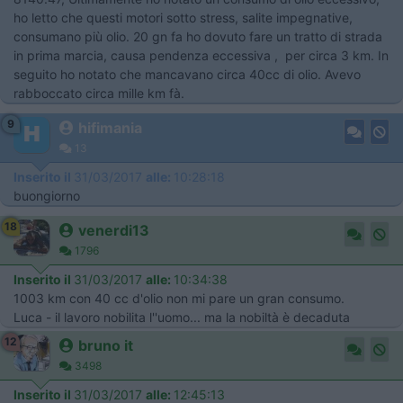
ho letto che questi motori sotto stress, salite impegnative,
consumano più olio. 20 gn fa ho dovuto fare un tratto di strada
in prima marcia, causa pendenza eccessiva , per circa 3 km. In
seguito ho notato che mancavano circa 40cc di olio. Avevo
rabboccato circa mille km fà.
9
hifimania
13
Inserito il
31/03/2017
alle:
10:28:18
buongiorno
18
venerdi13
1796
Inserito il
31/03/2017
alle:
10:34:38
1003 km con 40 cc d'olio non mi pare un gran consumo.
Luca - il lavoro nobilita l''uomo... ma la nobiltà è decaduta
12
bruno it
3498
Inserito il
31/03/2017
alle:
12:45:13