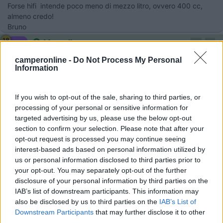
Forse hifi intende poco meno di mezzo litro, ovvero 400 cc,
almeno credo!
Bruno
18
Marxello
2019
camperonline -
Do Not Process My Personal
Information
Inserito il
31/03/2017
alle:
13:43:40
Ho il tuo stesso motore e sinceramente non mi sembra consumi
molto. Rabbocco circa 1L tra un cambio e l'altro ogni 10000km..
If you wish to opt-out of the sale, sharing to third parties, or
Quindi 400cc in 1000km forse sono eccessivi..
processing of your personal or sensitive information for
Ciao
targeted advertising by us, please use the below opt-out
section to confirm your selection. Please note that after your
Marcello
opt-out request is processed you may continue seeing
interest-based ads based on personal information utilized by
us or personal information disclosed to third parties prior to
your opt-out. You may separately opt-out of the further
disclosure of your personal information by third parties on the
IAB’s list of downstream participants. This information may
also be disclosed by us to third parties on the
IAB’s List of
Downstream Participants
that may further disclose it to other
third parties.