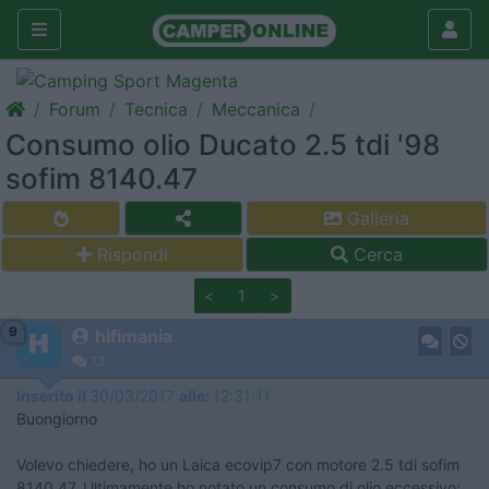
Forum
Tecnica
Meccanica
Consumo olio Ducato 2.5 tdi '98
sofim 8140.47
Galleria
Rispondi
Cerca
<
1
>
9
hifimania
13
Inserito il
30/03/2017
alle:
12:31:11
Buongiorno
Volevo chiedere, ho un Laica ecovip7 con motore 2.5 tdi sofim
8140.47, Ultimamente ho notato un consumo di olio eccessivo;