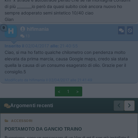
di più ,,,,,,,,,,,,io però da quasi subito cioè ancora nuovo ho
sempre adoperato semi sintetico 10/40 ciao
Gian
9
hifimania
13
Inserito il
02/04/2017
alle:
21:40:55
Ciao, si ma ho fatto qualche chilometro con pendenza molto
elevata da prima marcia, causa Google maps, credo sia stata
quella la causa di un consumo esagerato di olio. Grazie per il
consiglio.5
Modificato da hifimania il 02/04/2017 alle 21:41:49
<
1
>
Argomenti recenti
ACCESSORI
PORTAMOTO DA GANCIO TRAINO
Buongiorno, sono un possessore di un Van di mt 6 con già installato il