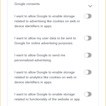
Il motore gira regolare e non fuma blu, solo grigio o nero.
Google consents
Martedi lo porto in officina a fare un tagliando e faccio misurare
la compressione dei cilindri non vorrei che ci sia qualche fascia
I want to allow Google to enable storage
incollata, ma dovrebbe fumare o borbottare in questo caso.
related to advertising like cookies on web or
device identifiers in apps.
9
hifimania
13
I want to allow my user data to be sent to
Inserito il
31/03/2017
alle:
14:27:38
Google for online advertising purposes.
Il motore ha 160.000km
9
hifimania
I want to allow Google to send me
13
personalized advertising.
Inserito il
31/03/2017
alle:
14:29:18
Che olio mi consigliate ora avevano messo un 10w40
I want to allow Google to enable storage
related to analytics like cookies on web or
19
Robir
device identifiers in apps.
7856
Inserito il
31/03/2017
alle:
16:25:44
I want to allow Google to enable storage
related to functionality of the website or app.
In risposta al messaggio di
hifimania
del
31/03/2017
alle
14:29:18