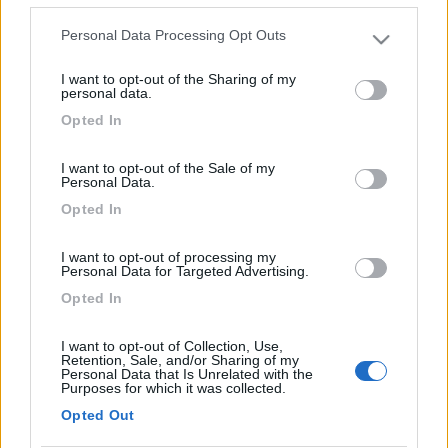
Personal Data Processing Opt Outs
Please note that this website/app uses one or more Google
services and may gather and store information including but
I want to opt-out of the Sharing of my
not limited to your visit or usage behaviour. You may click to
personal data.
9
hifimania
grant or deny consent to Google and its third-party tags to
Opted In
13
use your data for below specified purposes in below Google
consent section.
Inserito il
31/03/2017
alle:
14:15:59
I want to opt-out of the Sale of my
Si scusate 400cc. Mi sembrano troppi, non mi sembrava
Personal Data.
consumasse così tanto. Ho rabboccato mezzo kg un mese fa
Opted In
dopo aver fatto 5000km. E ora dopo 1000km lo trovo di nuovo
basso. Ho letto in questo forum che questi motori (8041.27)
I want to opt-out of processing my
hanno il problema del surriscaldamento e della pressione del
Personal Data for Targeted Advertising.
olio che sotto stress lo buttano fuori dallo sfiato, ma io ho un
Opted In
8140.47 e non so se funziona nello stesso modo. Macchie d'olio
oltre a quello che perde dalla guarnizione della Coppa non ne
I want to opt-out of Collection, Use,
ho viste.
Retention, Sale, and/or Sharing of my
Personal Data that Is Unrelated with the
9
hifimania
Purposes for which it was collected.
13
Opted Out
Inserito il
31/03/2017
alle:
14:20:33