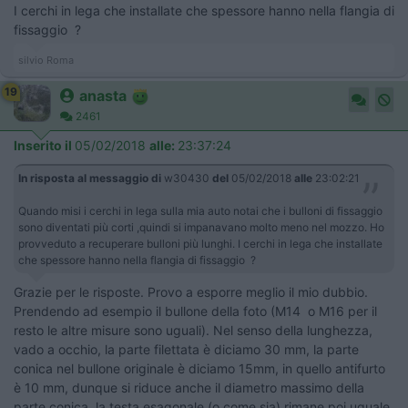
I cerchi in lega che installate che spessore hanno nella flangia di
fissaggio ?
silvio Roma
19
anasta
2461
Inserito il
05/02/2018
alle:
23:37:24
In risposta al messaggio di
w30430
del
05/02/2018
alle
23:02:21
Quando misi i cerchi in lega sulla mia auto notai che i bulloni di fissaggio
sono diventati più corti ,quindi si impanavano molto meno nel mozzo. Ho
provveduto a recuperare bulloni più lunghi. I cerchi in lega che installate
che spessore hanno nella flangia di fissaggio ?
Grazie per le risposte. Provo a esporre meglio il mio dubbio.
Prendendo ad esempio il bullone della foto (M14 o M16 per il
resto le altre misure sono uguali). Nel senso della lunghezza,
vado a occhio, la parte filettata è diciamo 30 mm, la parte
conica nel bullone originale è diciamo 15mm, in quello antifurto
è 10 mm, dunque si riduce anche il diametro massimo della
parte conica, la testa esagonale (o come sia) rimane poi uguale.