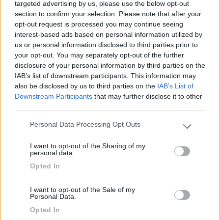
targeted advertising by us, please use the below opt-out
58914
section to confirm your selection. Please note that after your
Inserito il
20/11/2017
alle:
19:47:34
opt-out request is processed you may continue seeing
interest-based ads based on personal information utilized by
In risposta al messaggio di
Pascia2
del
20/11/2017
alle
17:02:36
us or personal information disclosed to third parties prior to
your opt-out. You may separately opt-out of the further
siccome non si smette mai di imparare, ecco cosa scrive MAK, quindi il
disclosure of your personal information by third parties on the
produttore dei cerchi, in merito alla coppia di serraggio (ovviamente nei
documenti accompagnatori non si fa riferimento al serraggio ma solo alla
IAB’s list of downstream participants. This information may
pulizia dei cerchi) :
also be disclosed by us to third parties on the
IAB’s List of
Downstream Participants
that may further disclose it to other
Da quanto leggo, io interpreto che se sulla documetazione a
third parties.
corredo dei cerchi non c'è specificata una coppia di serraggio,
va adottata la coppia di serraggio indicata dal costruttore del
Personal Data Processing Opt Outs
Please note that this website/app uses one or more Google
veicolo per i cerchi originali quindi direi quelli standar in ferro
services and may gather and store information including but
che se non ricordo male per il Ducato Heavy 16" è 180Nm.
I want to opt-out of the Sharing of my
not limited to your visit or usage behaviour. You may click to
personal data.
grant or deny consent to Google and its third-party tags to
Comunque contatterei direttamente la MAK per conferma.
Opted In
use your data for below specified purposes in below Google
consent section.
I want to opt-out of the Sale of my
Personal Data.
Opted In