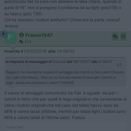
autorizzato fiat mi pare non abbiano le idee chiare, quando si
parla di 16" non si pongono il problema se su light (pdc118) o
su heavy (pdc 130).
Chi ha montato i bulloni antifurto? COme era la parte conica?
Andrea
8
Franco1947
333
Inserito il
05/02/2018
alle:
14:08:03
In risposta al messaggio di
Pascia2
del
19/11/2017
alle
21:56:47
Ragazzi ho trovato la coppia di serraggio dei cerchi in ferro per il Ducato
sia Light che Heavy. Non no ho trovato niente invece per i cerchi in
lega. Qualcuno conosce i valori ? DAVIDE
Il valore di serraggio comunicato da Fiat è uguale sia per i
cerchi in ferro che per quelli in lega originali e che ovviemante si
usino i bulloni originali che nel caso del telaio havvy sono da
M16 e vanno tarati a180nw, mentre per telaio light i bulloni sono
M14 e vanno tarati al 160nw saluti. Franco
Franco1947