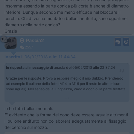
Insomma essendo la parte conica più corta è anche di diametro
inferiore. Dunque secondo me meno efficace nel bloccare il
cerchio. Chi di voi ha montato i bulloni antifurto, sono uguali nel
diametro della parte conica?
Grazie
13
Pascia2
2557
Inserito il
06/02/2018
alle:
11:44:34
In risposta al messaggio di
anasta
del
05/02/2018
alle
23:37:24
Grazie per le risposte. Provo a esporre meglio il mio dubbio. Prendendo
ad esempio il bullone della foto (M14 o M16 per il resto le altre misure
sono uguali). Nel senso della lunghezza, vado a occhio, la parte filettata
...
io ho tutti bulloni normali.
E' evidente che la forma del cono deve essere uguale altrimenti
il bullone antifurto non collaborerà adeguatamente al fissaggio
del cerchio sul mozzo.