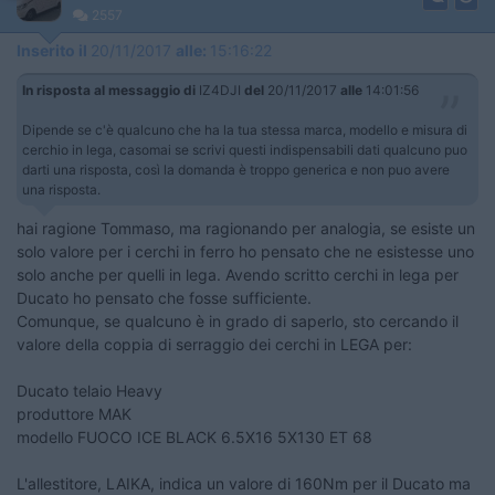
2557
Inserito il
20/11/2017
alle:
15:16:22
In risposta al messaggio di
IZ4DJI
del
20/11/2017
alle
14:01:56
Dipende se c'è qualcuno che ha la tua stessa marca, modello e misura di
cerchio in lega, casomai se scrivi questi indispensabili dati qualcuno puo
darti una risposta, così la domanda è troppo generica e non puo avere
una risposta.
hai ragione Tommaso, ma ragionando per analogia, se esiste un
solo valore per i cerchi in ferro ho pensato che ne esistesse uno
solo anche per quelli in lega. Avendo scritto cerchi in lega per
Ducato ho pensato che fosse sufficiente.
Comunque, se qualcuno è in grado di saperlo, sto cercando il
valore della coppia di serraggio dei cerchi in LEGA per:
Ducato telaio Heavy
produttore MAK
modello
FUOCO ICE BLACK 6.5X16 5X130 ET 68
L'allestitore, LAIKA, indica un valore di 160Nm per il Ducato ma