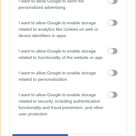
I want to allow Google to send me
personalized advertising.
In risposta al messaggio di
IZ4DJI
del
20/11/2017
alle
19:47:34
Da quanto leggo, io interpreto che se sulla documetazione a corredo dei
I want to allow Google to enable storage
cerchi non c'è specificata una coppia di serraggio, va adottata la coppia
related to analytics like cookies on web or
di serraggio indicata dal costruttore del veicolo per i cerchi originali
quindi
device identifiers in apps.
...
I want to allow Google to enable storage
ricordi bene, anche se io, sul manuale rilasciato da Laika, non
related to functionality of the website or app.
ho distinguo tra Heavy o Light, ho un solo valore che è di
160Nm
I want to allow Google to enable storage
DAVIDE
related to personalization.
19
suki74
I want to allow Google to enable storage
5318
related to security, including authentication
functionality and fraud prevention, and other
Inserito il
21/11/2017
alle:
10:15:30
user protection.
Il manuale Fiat dice 180 Nm per le colonnette m16 telaio heavy
e 160Nm per le colonnette m14 telaio light