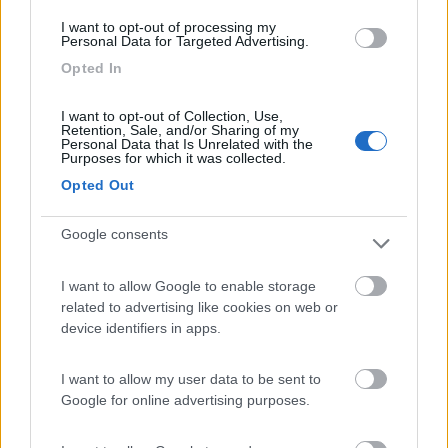
____________________________________
I want to opt-out of processing my
Tommaso IZ4DJI
Personal Data for Targeted Advertising.
www.iz4dji.it
Opted In
I want to opt-out of Collection, Use,
Retention, Sale, and/or Sharing of my
Personal Data that Is Unrelated with the
Purposes for which it was collected.
Opted Out
Modificato da IZ4DJI il 20/11/2017 alle 19:53:30
12
Semi
Google consents
1126
I want to allow Google to enable storage
Inserito il
20/11/2017
alle:
21:51:57
related to advertising like cookies on web or
Io li tiro a 150nm, 130 le auto e 150 per il camper
device identifiers in apps.
Semi
13
I want to allow my user data to be sent to
Pascia2
Google for online advertising purposes.
2557
Inserito il
21/11/2017
alle:
08:53:05