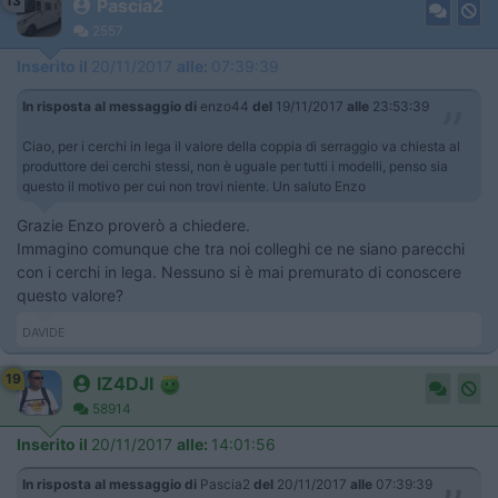
13
Pascia2
2557
Inserito il
20/11/2017
alle:
07:39:39
In risposta al messaggio di
enzo44
del
19/11/2017
alle
23:53:39
Ciao, per i cerchi in lega il valore della coppia di serraggio va chiesta al
produttore dei cerchi stessi, non è uguale per tutti i modelli, penso sia
questo il motivo per cui non trovi niente. Un saluto Enzo
Grazie Enzo proverò a chiedere.
Immagino comunque che tra noi colleghi ce ne siano parecchi
con i cerchi in lega. Nessuno si è mai premurato di conoscere
questo valore?
DAVIDE
19
IZ4DJI
58914
Inserito il
20/11/2017
alle:
14:01:56
In risposta al messaggio di
Pascia2
del
20/11/2017
alle
07:39:39