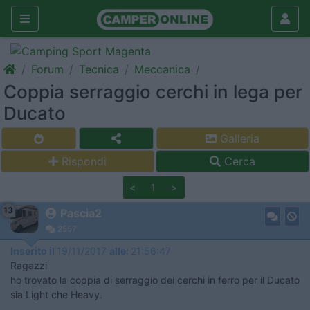
Forum
Tecnica
Meccanica
Coppia serraggio cerchi in lega per
Ducato
Galleria
Rispondi
Cerca
<
1
>
13
Pascia2
2557
Inserito il
19/11/2017
alle:
21:56:47
Ragazzi
ho trovato la coppia di serraggio dei cerchi in ferro per il Ducato
sia Light che Heavy.