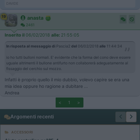
DAVIDE
19
anasta
2461
Inserito il
06/02/2018
alle:
21:55:05
In risposta al messaggio di
Pascia2
del
06/02/2018
alle
11:44:34
io ho tutti bulloni normali. E' evidente che la forma del cono deve essere
uguale altrimenti il bullone antifurto non collaborerà adeguatamente al
fissaggio del cerchio sul mozzo.
Infatti è proprio quello il mio dubbio, volevo capire se era una
mia idea oppure ho ragione a dubitare ...
Andrea
<
1
>
Argomenti recenti
ACCESSORI