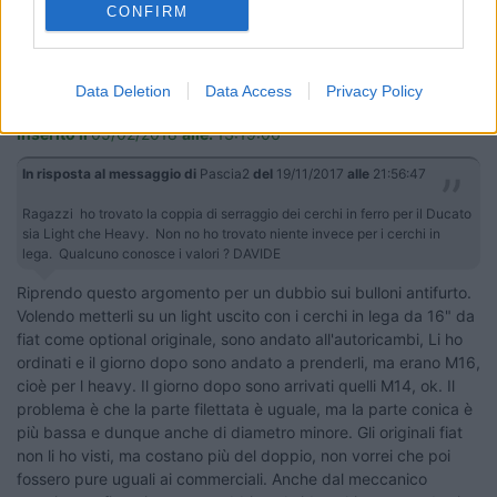
CONFIRM
19
anasta
Data Deletion
Data Access
Privacy Policy
2461
Inserito il
05/02/2018
alle:
13:19:06
In risposta al messaggio di
Pascia2
del
19/11/2017
alle
21:56:47
Ragazzi ho trovato la coppia di serraggio dei cerchi in ferro per il Ducato
sia Light che Heavy. Non no ho trovato niente invece per i cerchi in
lega. Qualcuno conosce i valori ? DAVIDE
Riprendo questo argomento per un dubbio sui bulloni antifurto.
Volendo metterli su un light uscito con i cerchi in lega da 16" da
fiat come optional originale, sono andato all'autoricambi, Li ho
ordinati e il giorno dopo sono andato a prenderli, ma erano M16,
cioè per l heavy. Il giorno dopo sono arrivati quelli M14, ok. Il
problema è che la parte filettata è uguale, ma la parte conica è
più bassa e dunque anche di diametro minore. Gli originali fiat
non li ho visti, ma costano più del doppio, non vorrei che poi
fossero pure uguali ai commerciali. Anche dal meccanico