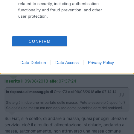
potrebbe essere un guasto del commutatore di avviamento ? Ovvero il
related to security, including authentication
blocchetto della chiave d'avviamento, quello che da corrente al quadro,
functionality and fraud prevention, and other
al sistema di iniezione, al motorino avviamento ecc.? Un saluto da Vittorio
user protection.
(MI).
Dalla poca descrizione del problema/guasto che ci ha dato
omar73 e senza poter verificare di persona, penso che molto
CONFIRM
probabilmente hai individuato il problema indicando il
blocchetto accensione...
un saluto,Danilo.
Data Deletion
Data Access
Privacy Policy
Speedy3
-
Inserito il
09/08/2018
alle:
07:37:24
In risposta al messaggio di
Omar73
del
09/08/2018
alle
07:14:14
Siete già in due che mi parlate delle masse. Potete essere più specifici?
So cos'è una massa ma non capisco come potrebbe dare dei problemi...
Sui Fiat, si è scelto, di andare a massa, quasi per ogni utenza e
servizio, cioè il circuito di alimentazione, si chiude, andando a
massa, autonomamente, non attraverso una massa comune