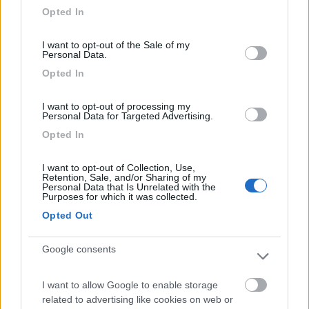
grant or deny consent to Google and its third-party tags to
Inserito il
09/08/2018
alle:
07:10:05
Opted In
use your data for below specified purposes in below Google
In risposta al messaggio di
vadopiano
del
09/08/2018
alle
04:02:37
consent section.
I want to opt-out of the Sale of my
Sicuro che sia un problema di cruscotto (che di solito si intende come
Personal Data.
quadro strumenti) ? Che puo' c'entrare con l'avviamento del motore? Non
Opted In
potrebbe essere un guasto del commutatore di avviamento ? Ovvero il
blocchetto della chiave d'avviamento, quello che da corrente al quadro,
al sistema di iniezione, al motorino avviamento ecc.? Un saluto da Vittorio
I want to opt-out of processing my
(MI).
Personal Data for Targeted Advertising.
Opted In
I want to opt-out of Collection, Use,
Retention, Sale, and/or Sharing of my
Che poi, il quadro strumenti, ed accessori vari (smorzatore
Personal Data that Is Unrelated with the
Purposes for which it was collected.
carburante ecc ecc) abbiano dei problemi, anche di
connessioni...è conosciuto,
Opted Out
le masse, le masse sui Ducato di quegli anni sono un punto di
assoluto interesse...!!
Google consents
I want to allow Google to enable storage
Ciao
related to advertising like cookies on web or
Gianfranco