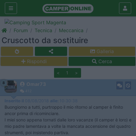
Forum
Tecnica
Meccanica
Cruscotto da sostituire
Galleria
Rispondi
Cerca
<
1
>
8
Omar73
412
Inserito il
08/08/2018
alle:
10:30:38
Buongiorno a tutti, purtroppo il mio ritorno al camper è finito
ancor prima di ricominciare.
I miei sono appena tornati dalle loro vacanze (il camper è loro) e
mio padre lamentava a volte la mancata accensione del quadro
strumenti, poi insistendo partiva.