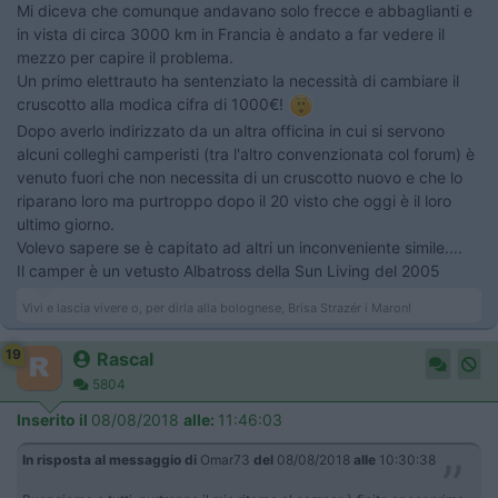
Mi diceva che comunque andavano solo frecce e abbaglianti e
in vista di circa 3000 km in Francia è andato a far vedere il
mezzo per capire il problema.
Un primo elettrauto ha sentenziato la necessità di cambiare il
cruscotto alla modica cifra di 1000€!
Dopo averlo indirizzato da un altra officina in cui si servono
alcuni colleghi camperisti (tra l'altro convenzionata col forum) è
venuto fuori che non necessita di un cruscotto nuovo e che lo
riparano loro ma purtroppo dopo il 20 visto che oggi è il loro
ultimo giorno.
Volevo sapere se è capitato ad altri un inconveniente simile....
Il camper è un vetusto Albatross della Sun Living del 2005
Vivi e lascia vivere o, per dirla alla bolognese, Brisa Strazér i Maron!
19
Rascal
5804
Inserito il
08/08/2018
alle:
11:46:03
In risposta al messaggio di
Omar73
del
08/08/2018
alle
10:30:38