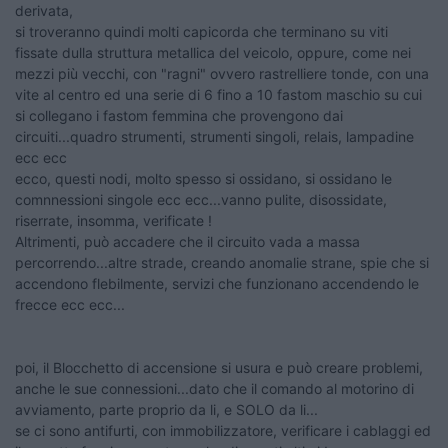
derivata,
si troveranno quindi molti capicorda che terminano su viti
fissate dulla struttura metallica del veicolo, oppure, come nei
mezzi più vecchi, con "ragni" ovvero rastrelliere tonde, con una
vite al centro ed una serie di 6 fino a 10 fastom maschio su cui
si collegano i fastom femmina che provengono dai
circuiti...quadro strumenti, strumenti singoli, relais, lampadine
ecc ecc
ecco, questi nodi, molto spesso si ossidano, si ossidano le
comnnessioni singole ecc ecc...vanno pulite, disossidate,
riserrate, insomma, verificate !
Altrimenti, può accadere che il circuito vada a massa
percorrendo...altre strade, creando anomalie strane, spie che si
accendono flebilmente, servizi che funzionano accendendo le
frecce ecc ecc...
poi, il Blocchetto di accensione si usura e può creare problemi,
anche le sue connessioni...dato che il comando al motorino di
avviamento, parte proprio da li, e SOLO da li...
se ci sono antifurti, con immobilizzatore, verificare i cablaggi ed