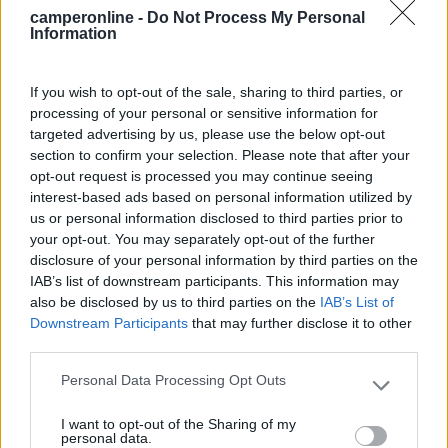
camperonline -
Do Not Process My Personal
purtroppo puo' capitare che i cruscotti vadano in tilt, sono componenti
Information
con circuiti stampati, non sempre riparabili ( dipende dal tipo di danno)è
capitato di cruscotti ( di camion) che mettevano in moto il mezzo anche
da fermo senza conducente con danni anche rilevanti
If you wish to opt-out of the sale, sharing to third parties, or
Iveco?
processing of your personal or sensitive information for
targeted advertising by us, please use the below opt-out
21
vadopiano
section to confirm your selection. Please note that after your
1892
opt-out request is processed you may continue seeing
interest-based ads based on personal information utilized by
Inserito il
09/08/2018
alle:
04:02:37
us or personal information disclosed to third parties prior to
Sicuro che sia un problema di cruscotto (che di solito si intende
your opt-out. You may separately opt-out of the further
come "quadro strumenti") ?
disclosure of your personal information by third parties on the
Che puo' c'entrare con l'avviamento del motore?
IAB’s list of downstream participants. This information may
Non potrebbe essere un guasto del commutatore di
also be disclosed by us to third parties on the
IAB’s List of
avviamento ? Ovvero il blocchetto della chiave d'avviamento,
Downstream Participants
that may further disclose it to other
quello che da corrente al quadro, al sistema di iniezione, al
third parties.
motorino avviamento ecc.?
Un saluto da Vittorio (MI).
Personal Data Processing Opt Outs
Please note that this website/app uses one or more Google
Speedy3
services and may gather and store information including but
-
I want to opt-out of the Sharing of my
not limited to your visit or usage behaviour. You may click to
personal data.