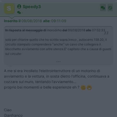
Speedy3
-
Inserito il
09/08/2018
alle:
09:11:09
In risposta al messaggio di
morodirho
del
09/08/2018
alle
07:52:33
solo per chiarire quello che ho scritto sopra.Iveco , autocarro 159.20, il
circuito stampato comprendeva ''anche'' un cavo che collegava il
blocchetto avviamento con altre utenze.E' capitato che a causa di guasti
sul circuito
...
A me si era incollato l'elettrointerruttore di un motorino di
avviamento e la vettura, in sosta dietro l'officina, continuava a
cozzare sul muro, tentando l'avviamento...
proprio bei momemti e belle esperienze eh ?
Ciao
Gianfranco