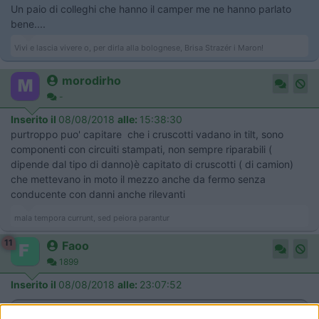
Un paio di colleghi che hanno il camper me ne hanno parlato
bene....
Vivi e lascia vivere o, per dirla alla bolognese, Brisa Strazér i Maron!
morodirho
-
Inserito il
08/08/2018
alle:
15:38:30
purtroppo puo' capitare che i cruscotti vadano in tilt, sono
componenti con circuiti stampati, non sempre riparabili (
dipende dal tipo di danno)è capitato di cruscotti ( di camion)
che mettevano in moto il mezzo anche da fermo senza
conducente con danni anche rilevanti
mala tempora currunt, sed peiora parantur
11
Faoo
1899
Inserito il
08/08/2018
alle:
23:07:52
In risposta al messaggio di
morodirho
del
08/08/2018
alle
15:38:30