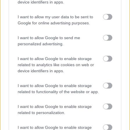
device identifiers in apps.
Armando....Ciao ! ****Molta gente si monta la testa....ma se la monta male,
senza leggere le istruzioni !****
I want to allow my user data to be sent to
8
Omar73
Google for online advertising purposes.
412
I want to allow Google to send me
Inserito il
09/08/2018
alle:
07:14:14
personalized advertising.
Siete già in due che mi parlate delle masse.
Potete essere più specifici?
So cos'è una massa ma non capisco come potrebbe dare dei
I want to allow Google to enable storage
problemi...
related to analytics like cookies on web or
device identifiers in apps.
Vivi e lascia vivere o, per dirla alla bolognese, Brisa Strazér i Maron!
16
damasi
I want to allow Google to enable storage
related to functionality of the website or app.
2392
Inserito il
09/08/2018
alle:
07:24:09
I want to allow Google to enable storage
In risposta al messaggio di
vadopiano
del
09/08/2018
alle
04:02:37
related to personalization.
Sicuro che sia un problema di cruscotto (che di solito si intende come
I want to allow Google to enable storage
quadro strumenti) ? Che puo' c'entrare con l'avviamento del motore? Non