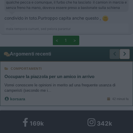
qualche pecca e comunque, il furbo che ha lasciato il camion in marcia e
senza freno ha mano, doveva essere preso a bastonate sulla schiena
condivido in toto.Purtroppo capita anche questo ,
mala tempora currunt, sed peiora parantur
<
1
>
Argomenti recenti
COMPORTAMENTI
Occupare la piazzola per un amico in arrivo
Vorrei conoscere le opinioni in merito ad una frequente usanza di
camperisti (secondo me i...
korsara
42 minuti fa
169k
342k