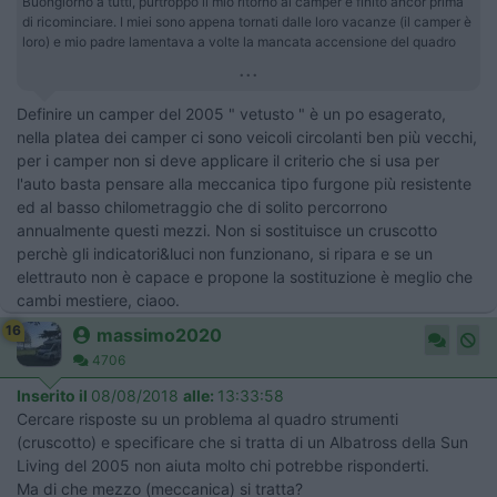
Buongiorno a tutti, purtroppo il mio ritorno al camper è finito ancor prima
di ricominciare. I miei sono appena tornati dalle loro vacanze (il camper è
loro) e mio padre lamentava a volte la mancata accensione del quadro
...
Definire un camper del 2005 " vetusto " è un po esagerato,
nella platea dei camper ci sono veicoli circolanti ben più vecchi,
per i camper non si deve applicare il criterio che si usa per
l'auto basta pensare alla meccanica tipo furgone più resistente
ed al basso chilometraggio che di solito percorrono
annualmente questi mezzi. Non si sostituisce un cruscotto
perchè gli indicatori&luci non funzionano, si ripara e se un
elettrauto non è capace e propone la sostituzione è meglio che
cambi mestiere, ciaoo.
16
massimo2020
4706
Inserito il
08/08/2018
alle:
13:33:58
Cercare risposte su un problema al quadro strumenti
(cruscotto) e specificare che si tratta di un Albatross della Sun
Living del 2005 non aiuta molto chi potrebbe risponderti.
Ma di che mezzo (meccanica) si tratta?