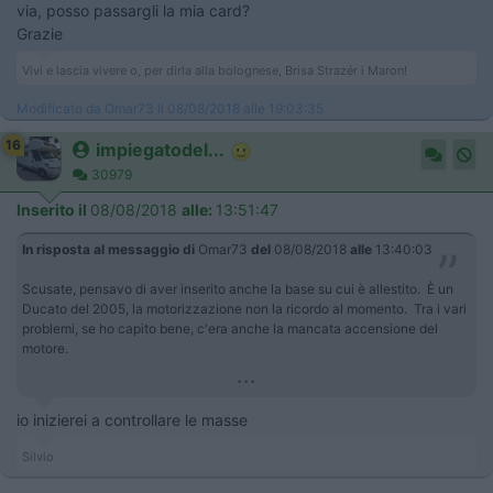
via, posso passargli la mia card?
Grazie
Vivi e lascia vivere o, per dirla alla bolognese, Brisa Strazér i Maron!
Modificato da Omar73 il 08/08/2018 alle 19:03:35
16
impiegatodel...
30979
Inserito il
08/08/2018
alle:
13:51:47
In risposta al messaggio di
Omar73
del
08/08/2018
alle
13:40:03
Scusate, pensavo di aver inserito anche la base su cui è allestito. È un
Ducato del 2005, la motorizzazione non la ricordo al momento. Tra i vari
problemi, se ho capito bene, c'era anche la mancata accensione del
motore.
...
io inizierei a controllare le masse
Silvio