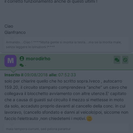
il corretto funzionamento anche di questi ultimi !
Ciao
Gianfranco
Armando....Ciao ! ****Molta gente si monta la testa....ma se la monta male,
senza leggere le istruzioni !****
morodirho
-
Inserito il
09/08/2018
alle:
07:52:33
solo per chiarire quello che ho scritto sopra.Iveco , autocarro
159.20, il circuito stampato comprendeva ''anche'' un cavo che
collegava il blocchetto avviamento con altre utenze.E' capitato
che a causa di guasti sul circuito il mezzo si mettesse in moto
da solo, accaduto proprio davanti al cancello della conc. in cui
lavoravo, (cancello sfondato e danni al veicolo)poi, siccome non
faccio l'elettrauto ,non chiedetemi i motivi.
mala tempora currunt, sed peiora parantur