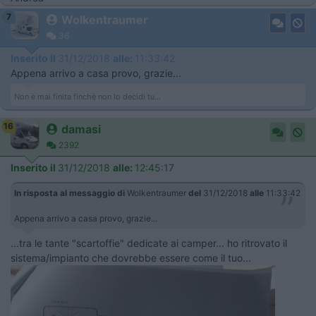
7
Wolkentraumer
36
Inserito il
31/12/2018
alle:
11:33:42
Appena arrivo a casa provo, grazie...
Non è mai finita finchè non lo decidi tu...
16
damasi
2392
Inserito il
31/12/2018
alle:
12:45:17
In risposta al messaggio di
Wolkentraumer
del
31/12/2018
alle
11:33:42
Appena arrivo a casa provo, grazie...
...tra le tante "scartoffie" dedicate ai camper... ho ritrovato il
sistema/impianto che dovrebbe essere come il tuo...