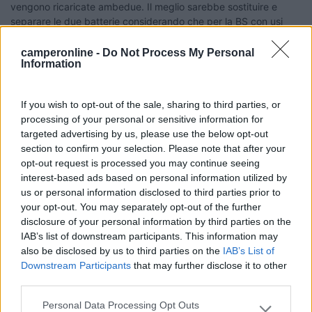
vengono ricaricate ambedue. Il meglio sarebbe sostituire e
separare le due batterie considerando che per la BS con usi
normali una 100 ampere e per la BM una 80 ampere sono
sufficienti. Al più se non è predisposta la centralina o il
camperonline -
Do Not Process My Personal
Information
regolatore ( se c'è il pannello solare ) si potrebbero unire per la
ricarica la BM e la BS con un parallelatore che lavora in modo di
mantenere da fermo anche la BM carica.
If you wish to opt-out of the sale, sharing to third parties, or
7
Wolkentraumer
processing of your personal or sensitive information for
36
targeted advertising by us, please use the below opt-out
section to confirm your selection. Please note that after your
Inserito il
31/12/2018
alle:
09:32:46
opt-out request is processed you may continue seeing
Smontate e caricate esternamente entrambe. Risultato, una
interest-based ads based on personal information utilized by
arrivata a 12.8 e la seconda non ha superato gli 11.5... nel
us or personal information disclosed to third parties prior to
dubbio le o messe entrambe nuove e uguali... il mezzo si avvia
your opt-out. You may separately opt-out of the further
che è una meraviglia...
disclosure of your personal information by third parties on the
Ma... la cebtralina continua a leggere metà del voltaggio. 6.4v
IAB’s list of downstream participants. This information may
quando col tester leggo 12.8...
also be disclosed by us to third parties on the
IAB’s List of
connettori puliti...
Downstream Participants
that may further disclose it to other
third parties.
Personal Data Processing Opt Outs
Non è mai finita finchè non lo decidi tu...
Please note that this website/app uses one or more Google