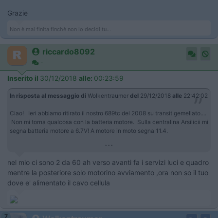
Grazie
Non è mai finita finchè non lo decidi tu...
riccardo8092
-
Inserito il
30/12/2018
alle:
00:23:59
In risposta al messaggio di
Wolkentraumer
del
29/12/2018
alle
22:42:02
Ciao! Ieri abbiamo ritirato il nostro 689tc del 2008 su transit gemellato....
Non mi torna qualcosa con la batteria motore. Sulla centralina Arsilicii mi
segna batteria motore a 6.7V! A motore in moto segna 11.4.
...
nel mio ci sono 2 da 60 ah verso avanti fa i servizi luci e quadro
mentre la posteriore solo motorino avviamento ,ora non so il tuo
dove e' alimentato il cavo cellula
7