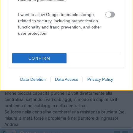
Modificato da damasi il 31/12/2018 alle 10:27:04
I want to allow Google to enable storage
19
anasta
related to security, including authentication
2461
functionality and fraud prevention, and other
user protection.
Inserito il
31/12/2018
alle:
10:28:20
In risposta al messaggio di
Wolkentraumer
del
31/12/2018
alle
09:32:46
Smontate e caricate esternamente entrambe. Risultato, una arrivata a
CONFIRM
12.8 e la seconda non ha superato gli 11.5... nel dubbio le o messe
entrambe nuove e uguali... il mezzo si avvia che è una meraviglia... Ma...
la cebtralina continua a leggere metà del voltaggio. 6.4v quando col
tester leggo 12.8... connettori puliti...
Data Deletion
Data Access
Privacy Policy
A questo punto proverei a collegare una qualsiasi batteria
anche piccola capacità purchè 12 volt direttamente alla
centralina, saltando i vari cablaggi, in modo da capire se il
problema è nei cablaggi o nella centralina.
Se fosse nella centralina cercherei una resistenza bruciata (se
misura la metà forse il problema è nel partitore di ingresso)
Andrea
7