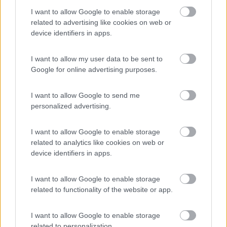
I want to allow Google to enable storage
related to advertising like cookies on web or
device identifiers in apps.
I want to allow my user data to be sent to
Google for online advertising purposes.
o il modello sucessivo con la ventolina di raffreddamento
I want to allow Google to send me
interna...
personalized advertising.
comunque...dovresti provare a fargli il reset...
devi scollegare tutti i connettori (delicatamente)...una volta
I want to allow Google to enable storage
scollegati i connettori dopo qualche minuto...devi collegare
related to analytics like cookies on web or
prima il connettore rosso, poi quello superiore bianco...dopo
device identifiers in apps.
circa 2 o 3 minuti colleghi gli altri... ( prima di staccare i
connettori devi spegnere il display che riaccendi dopo aver
fatto il reset)... Dopo il reset se ti crea ancora dei problemi ( non
I want to allow Google to enable storage
penso) devi controllare le masse!
related to functionality of the website or app.
un saluto. Danilo.
I want to allow Google to enable storage
Cambiare idea è una parte essenziale dello sviluppo cognitivo e non di
debolezza. Danilo.
related to personalization.