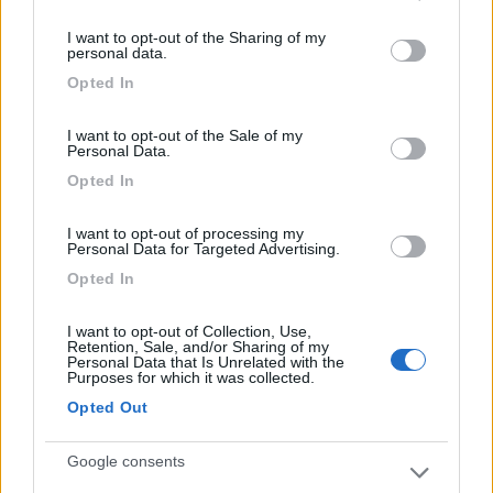
services and may gather and store information including but
I want to opt-out of the Sharing of my
16
damasi
not limited to your visit or usage behaviour. You may click to
personal data.
grant or deny consent to Google and its third-party tags to
2392
Opted In
use your data for below specified purposes in below Google
Inserito il
31/12/2018
alle:
10:26:10
consent section.
I want to opt-out of the Sale of my
In risposta al messaggio di
Wolkentraumer
del
31/12/2018
alle
09:32:46
Personal Data.
Opted In
Smontate e caricate esternamente entrambe. Risultato, una arrivata a
12.8 e la seconda non ha superato gli 11.5... nel dubbio le o messe
entrambe nuove e uguali... il mezzo si avvia che è una meraviglia... Ma...
I want to opt-out of processing my
la cebtralina continua a leggere metà del voltaggio. 6.4v quando col
Personal Data for Targeted Advertising.
tester leggo 12.8... connettori puliti...
Opted In
Ciao buongiorno, che tipo di centralina/distributore hai?
Dovrebbe essere tipo questa...
I want to opt-out of Collection, Use,
Retention, Sale, and/or Sharing of my
Personal Data that Is Unrelated with the
Purposes for which it was collected.
Opted Out
Google consents