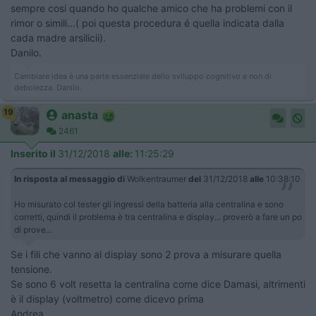
sempre cosi quando ho qualche amico che ha problemi con il
rimor o simili...( poi questa procedura é quella indicata dalla
cada madre arsilicii).
Danilo.
Cambiare idea è una parte essenziale dello sviluppo cognitivo e non di
debolezza. Danilo.
19
anasta
2461
Inserito il
31/12/2018
alle:
11:25:29
In risposta al messaggio di
Wolkentraumer
del
31/12/2018
alle
10:38:10
Ho misurato col tester gli ingressi della batteria alla centralina e sono
corretti, quindi il problema è tra centralina e display... proverò a fare un po
di prove...
Se i fili che vanno al display sono 2 prova a misurare quella
tensione.
Se sono 6 volt resetta la centralina come dice Damasi, altrimenti
è il display (voltmetro) come dicevo prima
Andrea