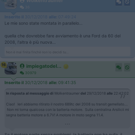
Wolkentraumer
36
Inserito il
30/12/2018
alle:
07:49:24
Le mie sono state montata in parallelo...
quella che dovrebbe fare avviamento è una Ford da 60 del
2008, l'altra è più nuova...
Non è mai finita finchè non lo decidi tu...
16
impiegatodel...
30979
Inserito il
30/12/2018
alle:
09:41:35
In risposta al messaggio di
Wolkentraumer
del
29/12/2018
alle
22:42:02
Ciao! Ieri abbiamo ritirato il nostro 689tc del 2008 su transit gemellato....
Non mi torna qualcosa con la batteria motore. Sulla centralina Arsilicii mi
segna batteria motore a 6.7V! A motore in moto segna 11.4.
...
Se il motore parte senza problemi, la batteria non ha nulla, il