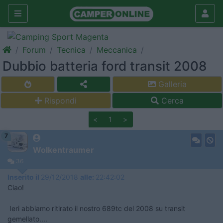
Forum
Tecnica
Meccanica
Dubbio batteria ford transit 2008
Galleria
Rispondi
Cerca
<
1
>
7
Wolkentraumer
36
Inserito il
29/12/2018
alle:
22:42:02
Ciao!
Ieri abbiamo ritirato il nostro 689tc del 2008 su transit
gemellato....