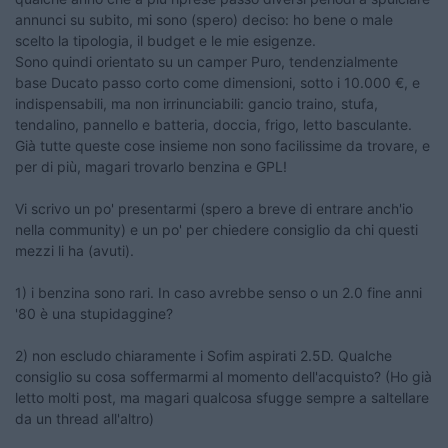
annunci su subito, mi sono (spero) deciso: ho bene o male
scelto la tipologia, il budget e le mie esigenze.
Sono quindi orientato su un camper Puro, tendenzialmente
base Ducato passo corto come dimensioni, sotto i 10.000 €, e
indispensabili, ma non irrinunciabili: gancio traino, stufa,
tendalino, pannello e batteria, doccia, frigo, letto basculante.
Già tutte queste cose insieme non sono facilissime da trovare, e
per di più, magari trovarlo benzina e GPL!
Vi scrivo un po' presentarmi (spero a breve di entrare anch'io
nella community) e un po' per chiedere consiglio da chi questi
mezzi li ha (avuti).
1) i benzina sono rari. In caso avrebbe senso o un 2.0 fine anni
'80 è una stupidaggine?
2) non escludo chiaramente i Sofim aspirati 2.5D. Qualche
consiglio su cosa soffermarmi al momento dell'acquisto? (Ho già
letto molti post, ma magari qualcosa sfugge sempre a saltellare
da un thread all'altro)