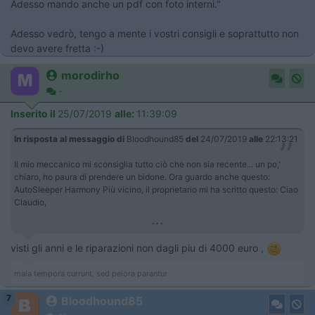
Adesso mando anche un pdf con foto interni."
Adesso vedrò, tengo a mente i vostri consigli e soprattutto non
devo avere fretta :-)
morodirho
-
Inserito il
25/07/2019
alle:
11:39:09
In risposta al messaggio di
Bloodhound85
del
24/07/2019
alle
22:13:21
Il mio meccanico mi sconsiglia tutto ciò che non sia recente... un po,'
chiaro, ho paura di prendere un bidone. Ora guardo anche questo:
AutoSleeper Harmony Più vicino, il proprietario mi ha scritto questo: Ciao
Claudio,
...
visti gli anni e le riparazioni non dagli piu di 4000 euro ,
mala tempora currunt, sed peiora parantur
7
Bloodhound85