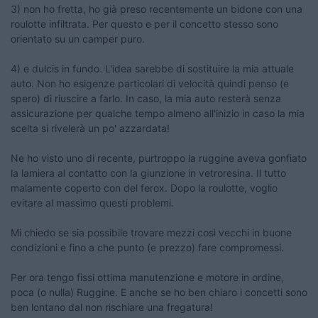
3) non ho fretta, ho già preso recentemente un bidone con una
roulotte infiltrata. Per questo e per il concetto stesso sono
orientato su un camper puro.
4) e dulcis in fundo. L'idea sarebbe di sostituire la mia attuale
auto. Non ho esigenze particolari di velocità quindi penso (e
spero) di riuscire a farlo. In caso, la mia auto resterà senza
assicurazione per qualche tempo almeno all'inizio in caso la mia
scelta si rivelerà un po' azzardata!
Ne ho visto uno di recente, purtroppo la ruggine aveva gonfiato
la lamiera al contatto con la giunzione in vetroresina. Il tutto
malamente coperto con del ferox. Dopo la roulotte, voglio
evitare al massimo questi problemi.
Mi chiedo se sia possibile trovare mezzi così vecchi in buone
condizioni e fino a che punto (e prezzo) fare compromessi.
Per ora tengo fissi ottima manutenzione e motore in ordine,
poca (o nulla) Ruggine. E anche se ho ben chiaro i concetti sono
ben lontano dal non rischiare una fregatura!