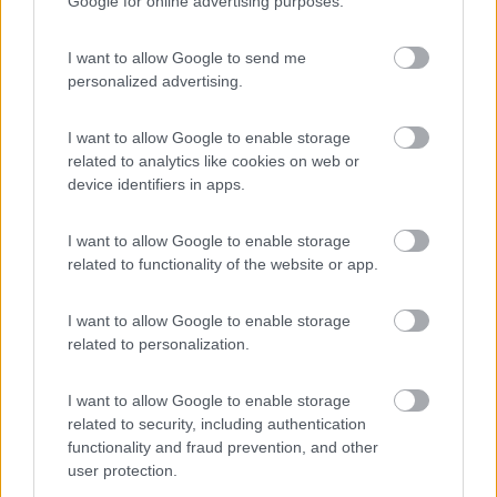
Google for online advertising purposes.
I want to allow Google to send me
personalized advertising.
I want to allow Google to enable storage
related to analytics like cookies on web or
Il venditore non mi ha dato molte info, se non le foto, la cosa mi
device identifiers in apps.
puzza sempre un po'
I want to allow Google to enable storage
11
Ivan1971
related to functionality of the website or app.
1112
Inserito il
24/07/2019
alle:
11:51:11
I want to allow Google to enable storage
related to personalization.
In risposta al messaggio di
Bloodhound85
del
24/07/2019
alle
11:21:54
Si ne sono conscio, in fin dei conti un mansardato tenuto bene è
I want to allow Google to enable storage
sicuramente più sicuro di un puro lasciato marcire all'esterno. La scelta
related to security, including authentication
del puro non è solo per un discorso infiltrazioni, vorrei un camper sotto i
functionality and fraud prevention, and other
5m
user protection.
...