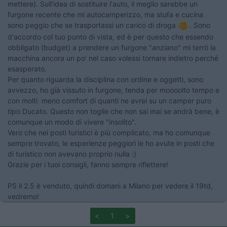
mettere). Sull'idea di sostituire l'auto, il meglio sarebbe un
furgone recente che mi autocamperizzo, ma stufa e cucina
sono peggio che se trasportassi un carico di droga
. Sono
d'accordo col tuo punto di vista, ed è per questo che essendo
obbligato (budget) a prendere un furgone "anziano" mi terrò la
macchina ancora un po' nel caso volessi tornare indietro perché
esasperato.
Per quanto riguarda la disciplina con ordine e oggetti, sono
avvezzo, ho già vissuto in furgone, tenda per moooolto tempo e
con molti meno comfort di quanti ne avrei su un camper puro
tipo Ducato. Questo non toglie che non sai mai se andrà bene, è
comunque un modo di vivere "insolito".
Vero che nei posti turistici è più complicato, ma ho comunque
sempre trovato, le esperienze peggiori le ho avute in posti che
di turistico non avevano proprio nulla :)
Grazie per i tuoi consigli, fanno sempre riflettere!
PS il 2.5 è venduto, quindi domani a Milano per vedere il 19td,
vedremo!
<
1
>