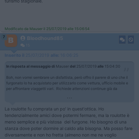
turismo stagionale.
Modificato da Mauser il 25/07/2019 alle 15:06:54
7
Bloodhound85
15
Inserito il
25/07/2019
alle:
16:06:25
In risposta al messaggio di
Mauser
del
25/07/2019
alle
15:04:30
Boh, non vorrei sembrare un disfattista, però offro il parere di uno che il
furgonato lo ha acquistato per utilizzarlo come vettura, ufficio mobile e
per affrontare viaggetti vari. Richiede attenzioni continue già da
...
La roulotte fu comprata un po' in quest'ottica. Ho
tendenzialmente amici dove potermi fermare, ma la roulotte è
meno semplice e più vistosa del furgone. Ho bisogno di una
stanza dove poter dormire al caldo alla bisogna. Ma posso fare
diversamente e non ho fretta (almeno non me ne voglio