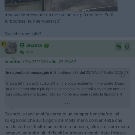
trovavo interessante un mezzo un po' più recente. Ed il
turbodiesel (e il servosterzo)
Qualche consiglio?
19
anasta
2461
Inserito il
23/07/2019
alle:
23:29:57
In risposta al messaggio di
Bloodhound85
del
23/07/2019
alle
22:35:48
Ciao a tutti! Sono Claudio, 34 anni e poco residente in Piemonte. Dopo
qualche anno che a più riprese passo diversi periodi a spulciare annunci
su subito, mi sono (spero) deciso: ho bene o male scelto la tipologia, il
...
Quando io tanti anni fa cercavo un camper benzina/gpl mi
spiegarono che sui furgoni c'è molta meno convenienza che
con le vetture. Inoltre un motore a benzina, oltre a essere meno
longevo, avrebbe più difficoltà a trovare ricambi dato l'esiguo