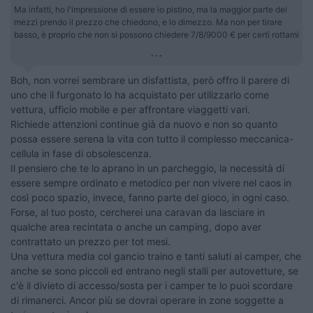
Ma infatti, ho l'impressione di essere io pistino, ma la maggior parte dei
mezzi prendo il prezzo che chiedono, e lo dimezzo. Ma non per tirare
basso, è proprio che non si possono chiedere 7/8/9000 € per certi rottami
...
Boh, non vorrei sembrare un disfattista, però offro il parere di
uno che il furgonato lo ha acquistato per utilizzarlo come
vettura, ufficio mobile e per affrontare viaggetti vari.
Richiede attenzioni continue già da nuovo e non so quanto
possa essere serena la vita con tutto il complesso meccanica-
cellula in fase di obsolescenza.
Il pensiero che te lo aprano in un parcheggio, la necessità di
essere sempre ordinato e metodico per non vivere nel caos in
così poco spazio, invece, fanno parte del gioco, in ogni caso.
Forse, al tuo posto, cercherei una caravan da lasciare in
qualche area recintata o anche un camping, dopo aver
contrattato un prezzo per tot mesi.
Una vettura media col gancio traino e tanti saluti ai camper, che
anche se sono piccoli ed entrano negli stalli per autovetture, se
c'è il divieto di accesso/sosta per i camper te lo puoi scordare
di rimanerci. Ancor più se dovrai operare in zone soggette a