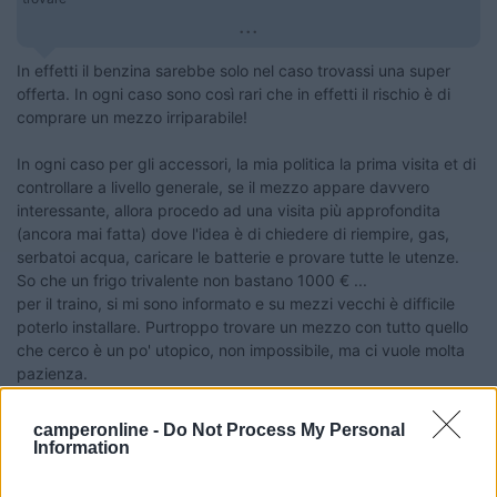
...
In effetti il benzina sarebbe solo nel caso trovassi una super
offerta. In ogni caso sono così rari che in effetti il rischio è di
comprare un mezzo irriparabile!
In ogni caso per gli accessori, la mia politica la prima visita et di
controllare a livello generale, se il mezzo appare davvero
interessante, allora procedo ad una visita più approfondita
(ancora mai fatta) dove l'idea è di chiedere di riempire, gas,
serbatoi acqua, caricare le batterie e provare tutte le utenze.
So che un frigo trivalente non bastano 1000 € ...
per il traino, si mi sono informato e su mezzi vecchi è difficile
poterlo installare. Purtroppo trovare un mezzo con tutto quello
che cerco è un po' utopico, non impossibile, ma ci vuole molta
pazienza.
Modificato da Bloodhound85 il 24/07/2019 alle 11:14:54
camperonline -
Do Not Process My Personal
Information