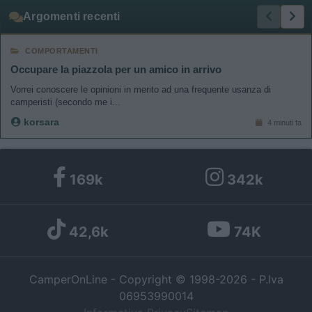
Argomenti recenti
COMPORTAMENTI
Occupare la piazzola per un amico in arrivo
Vorrei conoscere le opinioni in merito ad una frequente usanza di
camperisti (secondo me i...
korsara
4 minuti fa
169k
342k
42,6k
74K
CamperOnLine - Copyright © 1998-2026 - P.Iva
06953990014