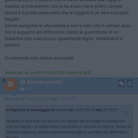
rispetto al precedente che io ho avuto come primo camper
(puro) e ti posso assicurare che la ruggine è un vero e proprio
flagello.
​​​Senza paragone la silenziosità e non è vero che il camper puro
non è soggetto ad infiltrazioni, basta la guarnizione di un
finestrino che marciscono ugualmente legno, rivestimenti e
lamiere.
​​​​​​Ovviamente solo parere personale
Modificato da Ivan1971 il 24/07/2019 alle 09:26:31
7
Bloodhound85
15
Inserito il
24/07/2019
alle:
11:13:10
In risposta al messaggio di
anasta
del
23/07/2019
alle
23:29:57
Quando io tanti anni fa cercavo un camper benzina/gpl mi spiegarono
che sui furgoni c'è molta meno convenienza che con le vetture. Inoltre un
motore a benzina, oltre a essere meno longevo, avrebbe più difficoltà a
trovare