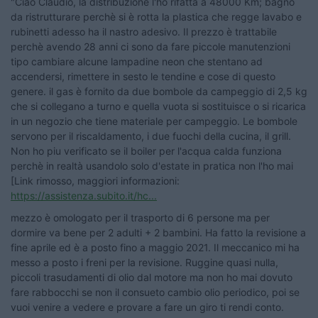
"Ciao Claudio, la distribuzione l'ho rifatta a 48000 Km; bagno
da ristrutturare perchè si è rotta la plastica che regge lavabo e
rubinetti adesso ha il nastro adesivo. Il prezzo è trattabile
perchè avendo 28 anni ci sono da fare piccole manutenzioni
tipo cambiare alcune lampadine neon che stentano ad
accendersi, rimettere in sesto le tendine e cose di questo
genere. il gas è fornito da due bombole da campeggio di 2,5 kg
che si collegano a turno e quella vuota si sostituisce o si ricarica
in un negozio che tiene materiale per campeggio. Le bombole
servono per il riscaldamento, i due fuochi della cucina, il grill.
Non ho piu verificato se il boiler per l'acqua calda funziona
perchè in realtà usandolo solo d'estate in pratica non l'ho mai
[Link rimosso, maggiori informazioni:
https://assistenza.subito.it/hc...
mezzo è omologato per il trasporto di 6 persone ma per
dormire va bene per 2 adulti + 2 bambini. Ha fatto la revisione a
fine aprile ed è a posto fino a maggio 2021. Il meccanico mi ha
messo a posto i freni per la revisione. Ruggine quasi nulla,
piccoli trasudamenti di olio dal motore ma non ho mai dovuto
fare rabbocchi se non il consueto cambio olio periodico, poi se
vuoi venire a vedere e provare a fare un giro ti rendi conto.