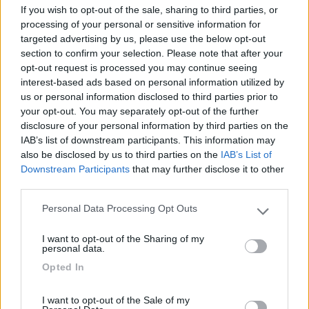
If you wish to opt-out of the sale, sharing to third parties, or
processing of your personal or sensitive information for
targeted advertising by us, please use the below opt-out
section to confirm your selection. Please note that after your
opt-out request is processed you may continue seeing
interest-based ads based on personal information utilized by
us or personal information disclosed to third parties prior to
your opt-out. You may separately opt-out of the further
disclosure of your personal information by third parties on the
IAB’s list of downstream participants. This information may
7
Bloodhound85
also be disclosed by us to third parties on the
IAB’s List of
15
Downstream Participants
that may further disclose it to other
Inserito il
24/07/2019
alle:
11:21:54
third parties.
In risposta al messaggio di
Ivan1971
del
24/07/2019
alle
09:24:26
Personal Data Processing Opt Outs
Please note that this website/app uses one or more Google
services and may gather and store information including but
Ciao, credo possa essere il camper giusto per le tue esigenze al giusto
I want to opt-out of the Sharing of my
prezzo. Il Ducato 230 è meno sensibile alla ruggine rispetto al
not limited to your visit or usage behaviour. You may click to
personal data.
precedente che io ho avuto come primo camper (puro) e ti posso
grant or deny consent to Google and its third-party tags to
Opted In
assicurare che la ruggine
use your data for below specified purposes in below Google
...
consent section.
I want to opt-out of the Sale of my