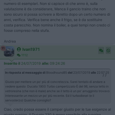
numero di esemplari. Non si capisce di che anno è, sulla
valutazione è da considerare, Manca il gancio traino che non
sono sicuro si possa scrivere a libretto dopo un certo numero di
anni, verifica. Verifica bene anche il frigo, se è da sostituire
costa parecchio. Non nomina il boiler, a quei tempi non credo ci
fosse compreso nella stufa.
Andrea
11
Ivan1971
1112
Inserito il
24/07/2019
alle:
09:24:26
In risposta al messaggio di
Bloodhound85
del
23/07/2019
alle
22:57:25
Giusto per mettere un po' più di concretezza. Sarei tentato di andare a
vedere questo Ducato 1900 Turbo camperizzato È del 96, senza tetto in
vetroresina (che non è male) anche se il tetto è un po' arrugginito trovavo
interessante un mezzo un po' più recente. Ed il turbodiesel (e il
servosterzo) Qualche consiglio?
Ciao, credo possa essere il camper giusto per le tue esigenze al
giusto prezzo. Il Ducato 230 è meno sensibile alla ruggine