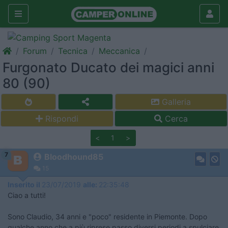
Forum
Tecnica
Meccanica
Furgonato Ducato dei magici anni
80 (90)
Galleria
Rispondi
Cerca
<
1
>
7
Bloodhound85
15
Inserito il
23/07/2019
alle:
22:35:48
Ciao a tutti!
Sono Claudio, 34 anni e "poco" residente in Piemonte. Dopo
qualche anno che a più riprese passo diversi periodi a spulciare