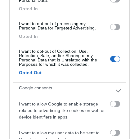
Personal Data.
Si ne sono conscio, in fin dei conti un mansardato tenuto bene è
sicuramente più sicuro di un puro lasciato marcire all'esterno. La
Opted In
scelta del puro non è solo per un discorso infiltrazioni, vorrei un
camper sotto i 5m e largo meno di 2 per poter fare campeggio
I want to opt-out of processing my
libero in tranquillità e potermi "mimetizzare" un po'di più.
Personal Data for Targeted Advertising.
L'idea sarebbe di sfruttarlo come base d'appoggio visto che
Opted In
lavoro molto stagionale, così eviterei affitti mostruosi nonché
avrei la tranquillità di avere sempre "casa" con me.
I want to opt-out of Collection, Use,
Retention, Sale, and/or Sharing of my
Personal Data that Is Unrelated with the
Questo Ducato è del 1996, non sembra male anche se ha preso
Purposes for which it was collected.
una bella botta sul posteriore e manca completamente di
Opted Out
capacità di carico (bagagliaio, bagagli era etc.)
Google consents
I want to allow Google to enable storage
related to advertising like cookies on web or
device identifiers in apps.
I want to allow my user data to be sent to