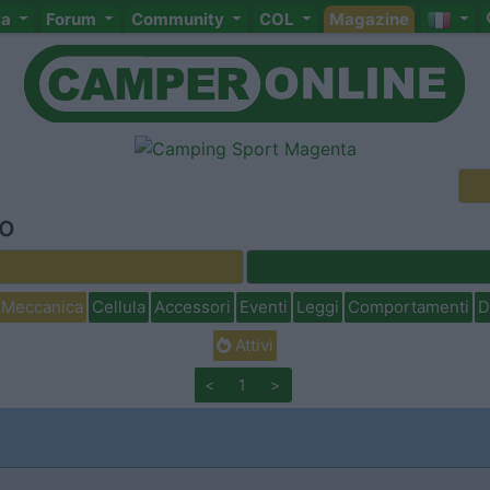
ta
Forum
Community
COL
Magazine
no
Meccanica
Cellula
Accessori
Eventi
Leggi
Comportamenti
D
Attivi
<
1
>