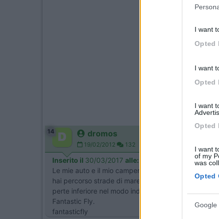
Persona
I want t
Opted 
I want t
Opted 
I want 
Advertis
Opted 
14
dromos
19/02/2012
132
I want t
of my P
Inserito il
30/03/2017
alle:
12:01:16
was col
Le mie auto e il mio camper le ho lavate rigorosament
Opted 
hai percorso strade di mare dove ci potrebbe essere 
perte inferiore nel modo indicato e il tuo camper ti ri
Fantastic Fly.
Google 
fantasticfly