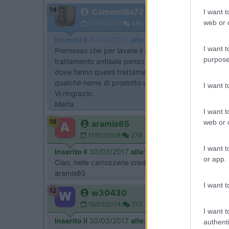
14
Camomilla72
I want t
web or d
01/07/2012
366
Inserito il
30/03/2017
alle:
17:12:15
I want t
Premesso che per lavare il sotto del camper immagino
purpose
trattamento antisale penso che il liquido vada spruz
dove fanno questi trattamenti, ma magari fornire io il 
qualche nome di prodotto che potrei richiedere?
I want 
Vi ringrazio.
Marta
I want t
18
web or d
aramis65
11/01/2008
279
I want t
Inserito il
30/03/2017
alle:
19:02:02
or app.
Ciao, nelle carrozzerie credo sappiano tutto
aramis65
I want t
12
w30430
16/05/2014
772
I want t
Inserito il
30/03/2017
alle:
19:11:56
authenti