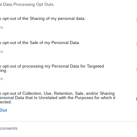
l Data Processing Opt Outs
o opt-out of the Sharing of my personal data.
In
Previous
o opt-out of the Sale of my Personal Data.
In
to opt-out of processing my Personal Data for Targeted
Tour dell'Arco Alpino: da ovest a
ing.
In
o opt-out of Collection, Use, Retention, Sale, and/or Sharing
ersonal Data that Is Unrelated with the Purposes for which it
lected.
e con acqua e prodotti non aggressivi per rimuovere il sale alla fine 
Out
sabbia. Mai fare il grafitaggio dannosissimo per tutte le parti in gom
ngrazierà.
consents