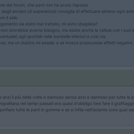
ione del forum, che però non ha avuto risposta.
egli anziani (di esperienza) consiglia di effettuare almeno ogni anno i
n il sale.
gomento sia stato mai trattato, mi sono sbagliata?
 non dovrebbe averne bisogno, ma esiste anche la cellula con i suoi imp
ntuale) agli sportelli nelle bandelle inferiori e così via.
e, ma un dubbio mi assale: e se invece producesse effetti negativi
 anzi il più delle volte e dannoso senza anzi e dannoso per tutte le p
politana nei tempi passati era quasi d'obbligo fare fare il grafitagg
fiare tutte le parti in gomme e se si infila nell'isolante sono guai seri