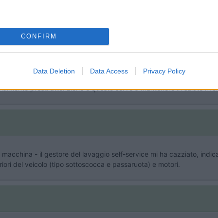
e utilizzo il lavaggio a gettoni ,indosso una tuta il pvc e dopo aver pu
CONFIRM
Data Deletion
Data Access
Privacy Policy
onalmente presti attenzione e questo serve a mantenere in salute il f
 la macchina - il gestore del lavaggio self-service mi ha cazziato, in
eriori del veicolo (tipo sottoscocca e passaruota) e motori.