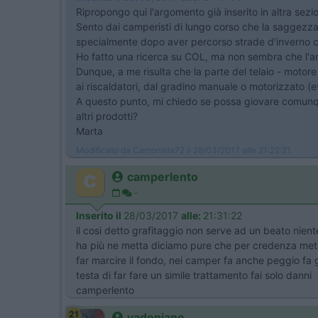
Ripropongo qui l'argomento già inserito in altra sez
Sento dai camperisti di lungo corso che la saggezza d
specialmente dopo aver percorso strade d'inverno co
Ho fatto una ricerca su COL, ma non sembra che l'ar
Dunque, a me risulta che la parte del telaio - motore
ai riscaldatori, dal gradino manuale o motorizzato (eve
A questo punto, mi chiedo se possa giovare comunqu
altri prodotti?
Marta
Modificato da Camomilla72 il 28/03/2017 alle 21:22:21
camperlento
-
Inserito il
28/03/2017
alle:
21:31:22
il cosi detto grafitaggio non serve ad un beato niente
ha più ne metta diciamo pure che per credenza metro
far marcire il fondo, nei camper fa anche peggio fa gon
testa di far fare un simile trattamento fai solo danni
camperlento
21
vadopiano