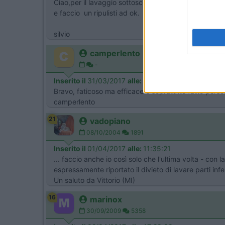
Ciao,per il lavaggio sottoscocca fatto un paio di volt
e faccio un ripulisti ad ok.
silvio
camperlento
-
Inserito il
31/03/2017
alle:
21:57:19
Bravo, faticoso ma efficace e sopratutto fatto pers
camperlento
21
vadopiano
08/10/2004
1891
Inserito il
01/04/2017
alle:
11:35:21
... faccio anche io così solo che l'ultima volta - con
espressamente riportato il divieto di lavare parti inf
Un saluto da Vittorio (MI)
16
marinox
30/09/2009
5358