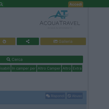
Accedi
Galleria
Cerca
isabili
In camper per
Altro Camper
Altro
Extra
Rispondi
Abuso