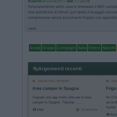
Inserito il
02/04/2017
alle:
17:28:08
fortunatamente sotto casa è rimessato il MIO camper e
una quindicina di minuti ,poi ripeto il lavaggio accu
compressore senza avvicinarmi troppo con apposito 
carlo
Sosta
Gruppi
Compagni
Italia
Estero
Marchi
Argomenti recenti
VIAGGI ALL'ESTERO
CE
Aree camper in Spagna
Frigo
Segnalo una app molto utile per le aree
Ho il f
camper in Spagna: Tripstop. ......
accend
fusibili 
Clint
20 minuti fa
Anch