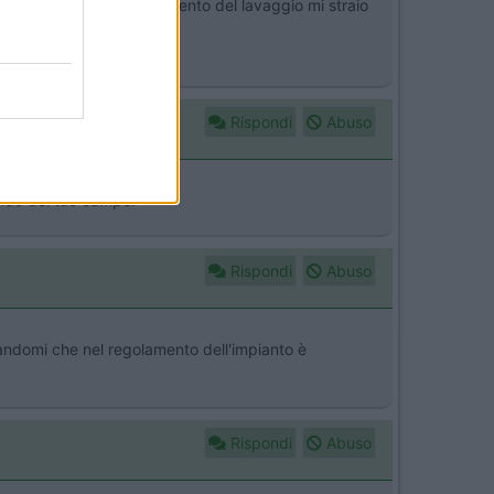
lito con la lancia il pavimento del lavaggio mi straio
Rispondi
Abuso
ondo del tuo camper
Rispondi
Abuso
dicandomi che nel regolamento dell'impianto è
Rispondi
Abuso