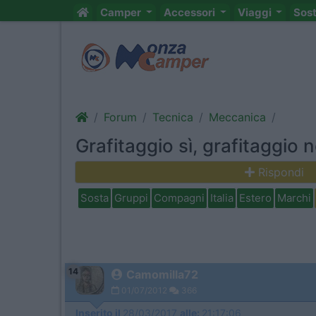
Camper
Accessori
Viaggi
Sos
Forum
Tecnica
Meccanica
Grafitaggio sì, grafitaggio 
Rispondi
Sosta
Gruppi
Compagni
Italia
Estero
Marchi
14
Camomilla72
01/07/2012
366
Inserito il
28/03/2017
alle:
21:17:06