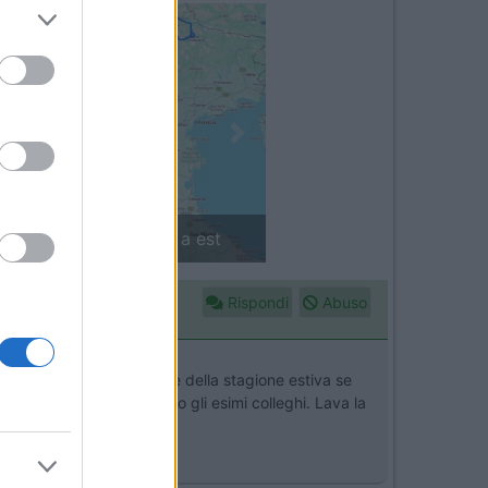
Next
 est
Finlandia in camper: il piccolo sentiero
Rispondi
Abuso
della stagione invernale e della stagione estiva se
ma, come già hanno detto gli esimi colleghi. Lava la