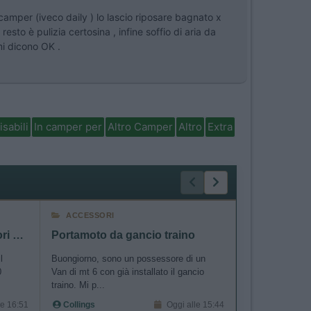
camper (iveco daily ) lo lascio riposare bagnato x
sto è pulizia certosina , infine soffio di aria da
i dicono OK .
isabili
In camper per
Altro Camper
Altro
Extra
ACCESSORI
CELLULA AB
cerco copri fanalini posteriori D 120 king 580 G
Portamoto da gancio traino
l
Buongiorno, sono un possessore di un
Buongiorno, il 
0
Van di mt 6 con già installato il gancio
si spegne più p
traino. Mi p...
accensione/spe
le 16:51
Collings
Oggi alle 15:44
mgpino