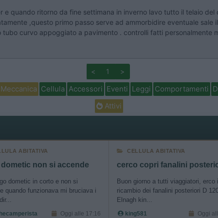
 quando ritorno da fine settimana in inverno lavo tutto il telaio del 
ratamente ,questo primo passo serve ad ammorbidire eventuale sale il re
tubo curvo appoggiato a pavimento . controlli fatti personalmente m
<
1
>
Meccanica
Cellula
Accessori
Eventi
Leggi
Comportamenti
D
Attivi
LLULA ABITATIVA
CELLULA ABITATIVA
 dometic non si accende
rigo dometic in corto e non si
Buon giorno a tutti viaggiatori, erco i
e quando funzionava mi bruciava i
ricambio dei fanalini posteriori D 12
dir...
Elnagh kin...
ecamperista
Oggi alle 17:16
king581
Oggi al