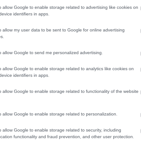
o allow Google to enable storage related to advertising like cookies on
evice identifiers in apps.
o allow my user data to be sent to Google for online advertising
 che occorra metterlo sul ponte, penso che sia obbligatorio rivolgers
s.
zato a pressione, sempre con il camper sul ponte. In conclusione, il m
giusto prodotto o richiedere quello specifico, senza correre il rischio c
to allow Google to send me personalized advertising.
o allow Google to enable storage related to analytics like cookies on
evice identifiers in apps.
o allow Google to enable storage related to functionality of the website
o allow Google to enable storage related to personalization.
o allow Google to enable storage related to security, including
cation functionality and fraud prevention, and other user protection.