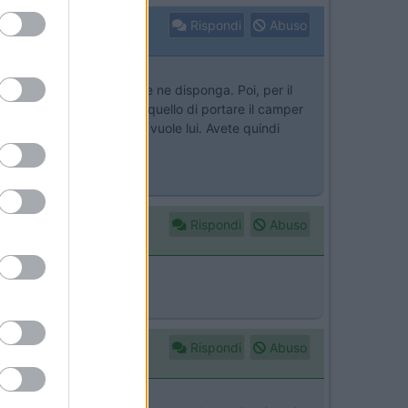
Rispondi
Abuso
i a qualche struttura che ne disponga. Poi, per il
assimo che potrei fare é quello di portare il camper
he il tizio usi quello che vuole lui. Avete quindi
Rispondi
Abuso
Rispondi
Abuso