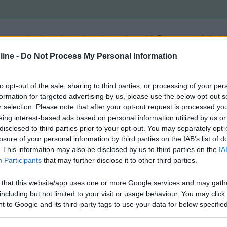
 pseudo-oleose (come intendevano i vecchi). Dannoso per i silent-bloc
ine -
Do Not Process My Personal Information
ottoscocca, dato però con criterio da chi conosce i camper...
to opt-out of the sale, sharing to third parties, or processing of your per
formation for targeted advertising by us, please use the below opt-out s
r selection. Please note that after your opt-out request is processed y
eing interest-based ads based on personal information utilized by us or
 Per fortuna siamo stati un po' scettici sul consiglio ricevuto.
disclosed to third parties prior to your opt-out. You may separately opt-
losure of your personal information by third parties on the IAB’s list of
. This information may also be disclosed by us to third parties on the
IA
Participants
that may further disclose it to other third parties.
 that this website/app uses one or more Google services and may gath
including but not limited to your visit or usage behaviour. You may click 
lche settimana fa di questa cosa, dice che si chiama proprio trattamen
 to Google and its third-party tags to use your data for below specifi
arecchi anni.
ogle consent section.