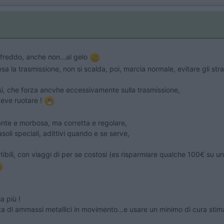
freddo, anche non...al gelo
 la trasmissione, non si scalda, poi, marcia normale, evitare gli strap
si, che forza ancvhe eccessivamente sulla trasmissione,
deve ruotare !
nte e morbosa, ma corretta e regolare,
soli speciali, adittivi quando e se serve,
ibili, con viaggi di per se costosi (es risparmiare qualche 100€ su un 
a più !
a di ammassi metallici in movimento...e usare un minimo di cura stima