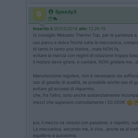
Speedy3
-
Inserito il
20/03/2018
alle:
12:26:19
Io consiglio Webasto Thermo Top, per le partenze a 
uso parco e dolce finchè tutta la meccanica, compresa
di tanto in tanto una tiratina...male NON fa,
evitare la marcia con regimi di rotazione troppo bas
il motore deve girare, e cantare, NON gridare ma...
Manutenzione regolare, non è necessario sia soffoca
uso di gasolio di qualità, se possibile anche uso di ga
evitare gli eccessi di risparmio,
che, fra l'altro, sono anche sostanzialmente incompat
mezzi che superano comodamente i 50.000€
poi, il mezzo va vissuto con passione, e rispetto, null
La meccanica, secondo me, è viva...anche se si tratt
equilibrio e autostima.