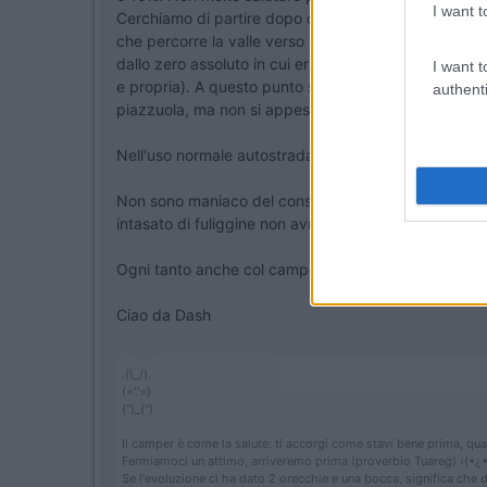
I want t
Cerchiamo di partire dopo che il sole ha agito un po
che percorre la valle verso Casa Sanità-Palipert-Tres
dallo zero assoluto in cui era prima. Da Casa Sanità
I want t
e propria). A questo punto si comincia a schiacciare 
authenti
piazzuola, ma non si appestano i vicini, e inoltre si s
Nell'uso normale autostradale, non mi faccio dei prob
Non sono maniaco del consumo a tutti i costi, faccio 
intasato di fuliggine non avrò fatto un gran bell'affare
Ogni tanto anche col camper bisogna fare il
Fartlek
Ciao da Dash
.(\_/).
(='.'=)
('')_('')
Il camper è come la salute: ti accorgi come stavi bene prima, qua
Fermiamoci un attimo, arriveremo prima (proverbio Tuareg) ‹(•¿•
Se l'evoluzione ci ha dato 2 orecchie e una bocca, significa che