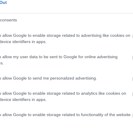
 salitono in V e VI, scalare senza preoccuparsi dei consumi, che po
Out
temperature, sotto i -5 e non si devono affrontare salite, io non sca
consents
tite...
....poi Marco (peo63) ha già detto cose condivisibili.
o allow Google to enable storage related to advertising like cookies on
evice identifiers in apps.
o allow my user data to be sent to Google for online advertising
s.
42:16
to allow Google to send me personalized advertising.
ndare a ritirare il camper nuovo !! Challenger 396 Leggendo il forum , in diversi t
o allow Google to enable storage related to analytics like cookies on
...
evice identifiers in apps.
e che ho adottato per le partenze invernali.
o allow Google to enable storage related to functionality of the website
no, normalmente a fine febbraio. La temperatura spesso scende anche 
 motore è assai freddo. Per venire via da Livigno se prendi la salita
-via di questo tipo.