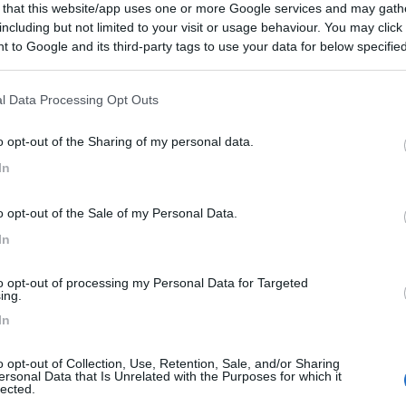
 that this website/app uses one or more Google services and may gath
Previous
including but not limited to your visit or usage behaviour. You may click 
 to Google and its third-party tags to use your data for below specifi
ogle consent section.
l Data Processing Opt Outs
Finlandia 
o opt-out of the Sharing of my personal data.
In
o opt-out of the Sale of my Personal Data.
:48:06
In
camper profilato di 748 cm il peso non lo ricordo , senza rimorchio o traino 
to opt-out of processing my Personal Data for Targeted
che chi non ha il mio modello
ing.
i hanno differenze notevoli, se Tu avessi detto 3000 160 cv su ducat
In
tto che poi su quel motore il modo di utilizzo, non aveva tutta quest
 chi più e chi meno, volendo si può migliorare ma solo se si è consapev
o opt-out of Collection, Use, Retention, Sale, and/or Sharing
ersonal Data that Is Unrelated with the Purposes for which it
lected.
da m 7,5 con quel motore e certamente con pesi importanti,... dicia