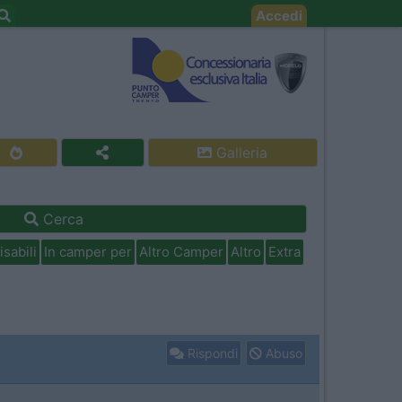
Accedi
Galleria
Cerca
isabili
In camper per
Altro Camper
Altro
Extra
Rispondi
Abuso