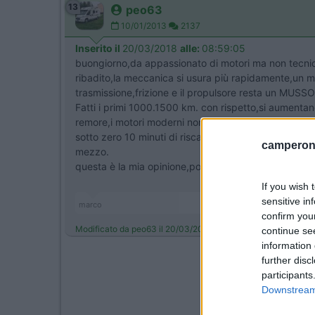
13
peo63
10/01/2013
2137
Inserito il
20/03/2018
alle:
08:59:05
buongiorno,da appassionato di motori ma non tecnico
ribadito,la meccanica si usura più rapidamente,un m
trasmissione,frizione e il propulsore resta un MUSS
Fatti i primi 1000.1500 km. con rispetto,si aumentano
remore,i motori moderni non necessitano del rodaggi
sotto zero 10 minuti di riscaldamento lo faccio,sopr
camperonl
mezzo.
questa è la mia opinione,poi ognuno faccia come vuole
If you wish 
sensitive in
marco
confirm you
Modificato da peo63 il 20/03/2018 alle 09:00:29
continue se
information 
further disc
participants
Downstream 