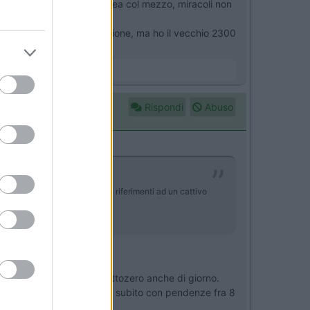
i saranno comunque in linea col mezzo, miracoli non
ldo mai, parto con moderazione, ma ho il vecchio 2300
Rispondi
Abuso
hread mi è capitato di leggere riferimenti ad un cattivo
sotto i -20°C e rimane sottozero anche di giorno.
 del Foscagno essa attacca subito con pendenze fra 8