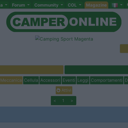
ta
Forum
Community
COL
Magazine
Meccanica
Cellula
Accessori
Eventi
Leggi
Comportamenti
D
Attivi
<
1
>