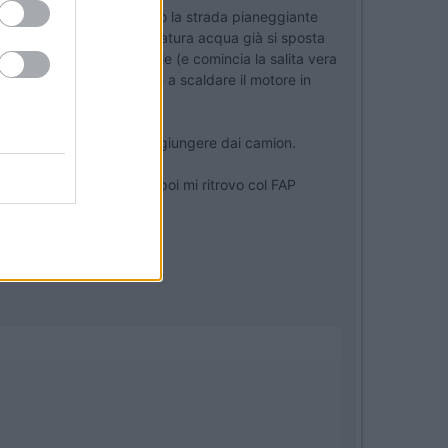
er il Foscagno, percorriamo la strada pianeggiante
o, la lancetta della temperatura acqua già si sposta
 s'immette nella Nazionale (e comincia la salita vera
mette lo stesso tempo che a scaldare il motore in
so rallento senza farmi raggiungere dai camion.
qualche litro di gasolio poi mi ritrovo col FAP