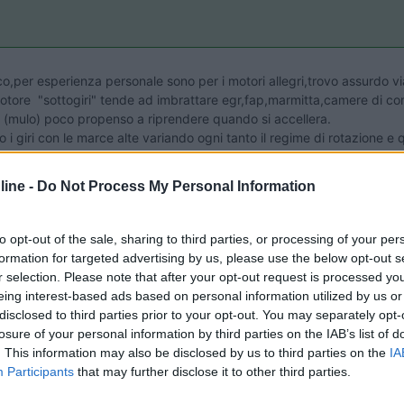
,per esperienza personale sono per i motori allegri,trovo assurdo vi
otore "sottogiri" tende ad imbrattare egr,fap,marmitta,camere di com
O (mulo) poco propenso a riprendere quando si accellera.
 i giri con le marce alte variando ogni tanto il regime di rotazione e 
o che si richiedeva una volta,quanto a riscaldare il motore da fermo
a cioè 3-7 gradi qualche minuto e lentamente mi avvio,ricordiamoci ch
ine -
Do Not Process My Personal Information
,di sicuro non saranno 2-3 litri di gasolio in più a farmi cambiare id
to opt-out of the sale, sharing to third parties, or processing of your per
formation for targeted advertising by us, please use the below opt-out s
r selection. Please note that after your opt-out request is processed y
eing interest-based ads based on personal information utilized by us or
disclosed to third parties prior to your opt-out. You may separately opt-
losure of your personal information by third parties on the IAB’s list of
. This information may also be disclosed by us to third parties on the
IA
Participants
that may further disclose it to other third parties.