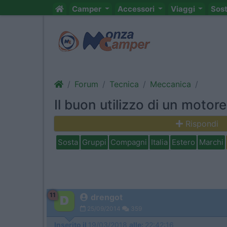
Camper
Accessori
Viaggi
Sos
Forum
Tecnica
Meccanica
Il buon utilizzo di un motore
Rispondi
Sosta
Gruppi
Compagni
Italia
Estero
Marchi
11
drengot
25/09/2014
359
Inserito il
19/03/2018
alle:
22:42:16