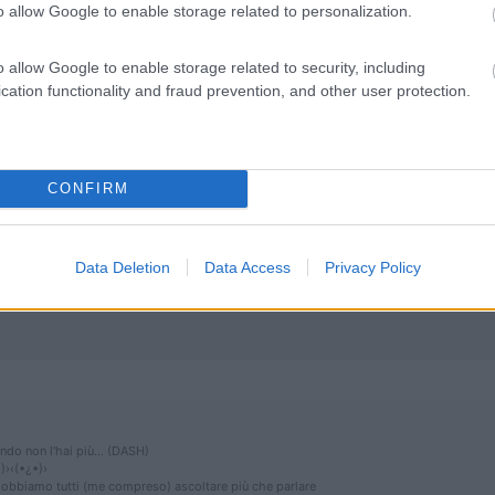
o allow Google to enable storage related to personalization.
' (diciamo le 11 del mattino), e anziché immetterci direttamente su p
enda-Hotel Forcola e ritorno. Sono 15 Km in più fatti al piccolo trott
 la strada sale abbastanza dolcemente fino al distributore ESSO, dove
o allow Google to enable storage related to security, including
progressivamente, in un Km di salita l'acqua è in temperatura. Ci si 
cation functionality and fraud prevention, and other user protection.
calda anche l'olio del cambio (vedi il contributo di Peo).
lemi se si deve sorpassare una fila di camion a 120, finito il sorpas
CONFIRM
anche una valutazione del rapporto costi/benefici: se per risparmiare 
...
Data Deletion
Data Access
Privacy Policy
!
ndo non l'hai più... (DASH)
)›‹(•¿•)›
 dobbiamo tutti (me compreso) ascoltare più che parlare