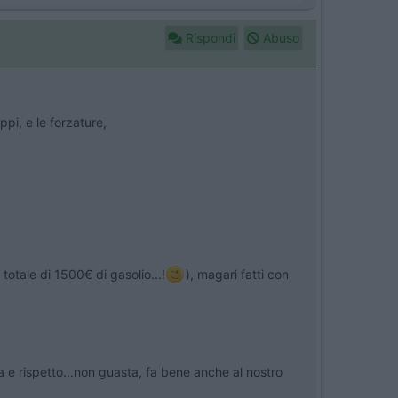
Rispondi
Abuso
pi, e le forzature,
totale di 1500€ di gasolio...!
), magari fatti con
 e rispetto...non guasta, fa bene anche al nostro