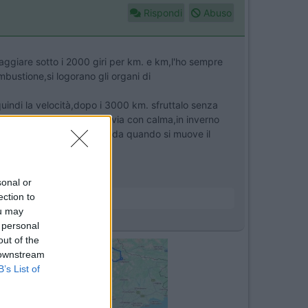
Rispondi
Abuso
aggiare sotto i 2000 giri per km. e km,l'ho sempre
bustione,si logorano gli organi di
quindi la velocità,dopo i 3000 km. sfruttalo senza
,in estate mai,accendo e via con calma,in inverno
e l'olio del cambio si scalda quando si muove il
ea.
sonal or
ection to
ou may
 personal
out of the
 downstream
B’s List of