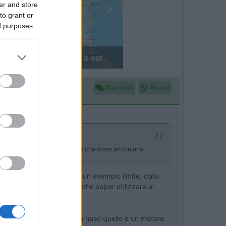
er and store
Next
to grant or
ed purposes
in camper: il piccolo sentiero
Rispondi
Abuso
di qualcosa comunque ma volevo che fosse anche una
o, (ovviamente il 3000 è un esempio limite, dato
a importanza...poi credo che saper utilizzare al
oli dei propri errori.
mo che, visto il mezzo, a naso quello è un motore