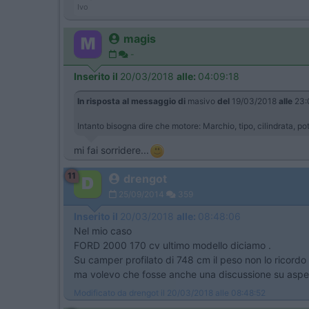
Ivo
magis
-
Inserito il
20/03/2018
alle:
04:09:18
In risposta al messaggio di
masivo
del
19/03/2018
alle
23:
Intanto bisogna dire che motore: Marchio, tipo, cilindrata, p
mi fai sorridere...
11
drengot
25/09/2014
359
Inserito il
20/03/2018
alle:
08:48:06
Nel mio caso
FORD 2000 170 cv ultimo modello diciamo .
Su camper profilato di 748 cm il peso non lo ricord
ma volevo che fosse anche una discussione su aspett
Modificato da drengot il 20/03/2018 alle 08:48:52