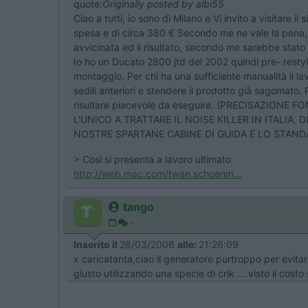
quote:
Originally posted by albi55
Ciao a tutti, io sono di Milano e Vi invito a visitare 
spesa e di circa 380 € Secondo me ne vale la pena, 
avvicinata ed il risultato, secondo me sarebbe stato 
Io ho un Ducato 2800 jtd del 2002 quindi pre- restyli
montaggio. Per chi ha una sufficiente manualità il lav
sedili anteriori e stendere il prodotto già sagomato.
risultare piacevole da eseguire. (PRECISAZIO
L'UNICO A TRATTARE IL NOISE KILLER IN ITALI
NOSTRE SPARTANE CABINE DI GUIDA E LO STANDAR
> Così si presenta a lavoro ultimato
http://web.mac.com/twan.schoenm...
tango
-
Inserito il
28/03/2006
alle:
21:26:09
x caricatanta,ciao il generatore purtroppo per evitar
giusto utilizzando una specie di crik ....visto il cos