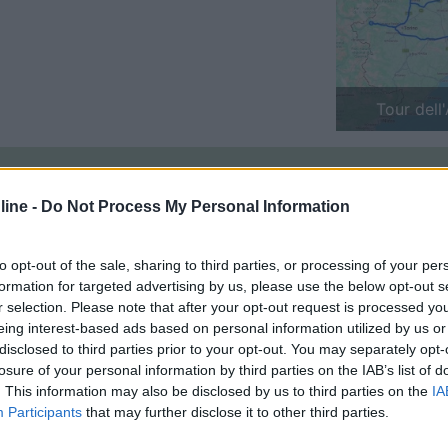
Previous
Finlandia 
ine -
Do Not Process My Personal Information
 forse piu' unico di voi [;)] ho un ducato penultima serie, ma gia' con i
to opt-out of the sale, sharing to third parties, or processing of your per
formation for targeted advertising by us, please use the below opt-out s
D]
r selection. Please note that after your opt-out request is processed y
eing interest-based ads based on personal information utilized by us or
disclosed to third parties prior to your opt-out. You may separately opt-
losure of your personal information by third parties on the IAB’s list of
. This information may also be disclosed by us to third parties on the
IA
che hai sotto il pianale e poi se lo hai fissato con delle viti passant
Participants
that may further disclose it to other third parties.