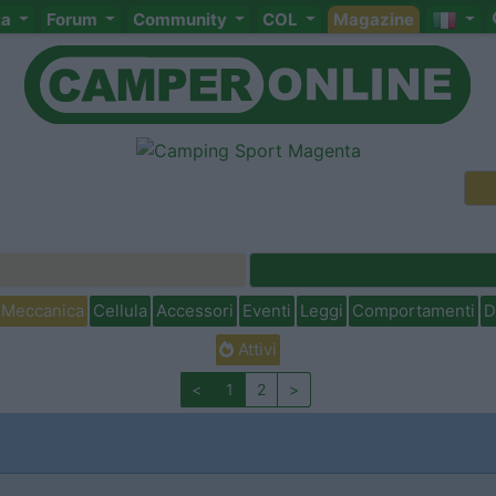
ta
Forum
Community
COL
Magazine
Meccanica
Cellula
Accessori
Eventi
Leggi
Comportamenti
D
Attivi
<
1
2
>