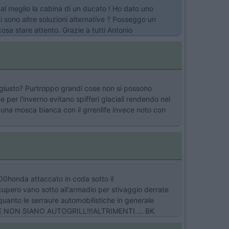
al meglio la cabina di un ducato ! Ho dato uno
 Ci sono altre soluzioni alternative ? Posseggo un
osa stare attento. Grazie a tutti Antonio
ca giusto? Purtroppo grandi cose non si possono
per l'inverno evitano spifferi glaciali rendendo nel
 una mosca bianca con il grrenlife invece noto con
500honda attaccato in coda sotto il
ecupero vano sotto all'armadio per stivaggio derrate
quanto le serraure automobilistiche in generale
E NON SIANO AUTOGRILL!!!ALTRIMENTI.... BK