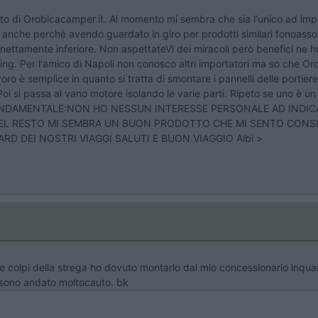
il sito di Orobicacamper.it. Al momento mi sembra che sia l'unico ad impo
anche perchè avendo guardato in giro per prodotti similari fonoassor
nettamente inferiore. Non aspettateVi dei miracoli però benefici ne ho 
ng. Per l'amico di Napoli non conosco altri importatori ma so che Orob
oro è semplice in quanto si tratta di smontare i pannelli delle portier
 Poi si passa al vano motore isolando le varie parti. Ripeto se uno è u
NE FONDAMENTALE:NON HO NESSUN INTERESSE PERSONALE AD INDIC
A. DEL RESTO MI SEMBRA UN BUON PRODOTTO CHE MI SENTO CONS
D DEI NOSTRI VIAGGI SALUTI E BUON VIAGGIO Albi >
e colpi della strega ho dovuto montarlo dal mio concessionario inquan
to sono andato moltocauto. bk