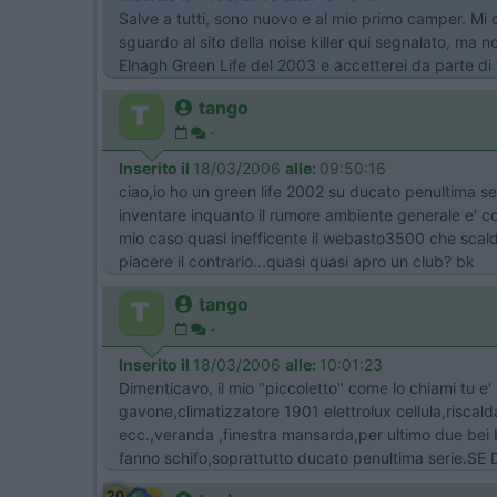
Salve a tutti, sono nuovo e al mio primo camper. Mi
sguardo al sito della noise killer qui segnalato, ma no
Elnagh Green Life del 2003 e accetterei da parte di t
tango
-
Inserito il
18/03/2006
alle:
09:50:16
ciao,io ho un green life 2002 su ducato penultima ser
inventare inquanto il rumore ambiente generale e' co
mio caso quasi inefficente il webasto3500 che scalda
piacere il contrario...quasi quasi apro un club? bk
tango
-
Inserito il
18/03/2006
alle:
10:01:23
Dimenticavo, il mio "piccoletto" come lo chiami tu e
gavone,climatizzatore 1901 elettrolux cellula,riscal
ecc.,veranda ,finestra mansarda,per ultimo due bei b
fanno schifo,soprattutto ducato penultima ser
20