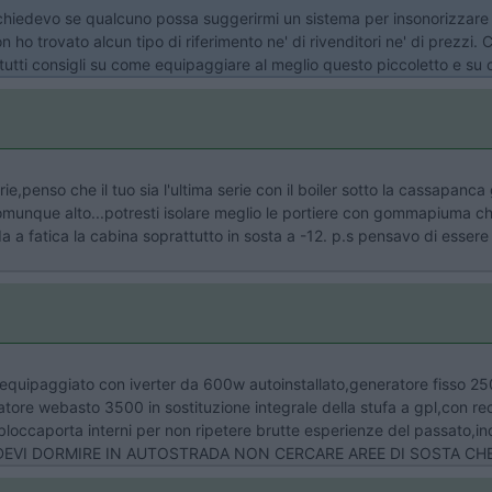
 chiedevo se qualcuno possa suggerirmi un sistema per insonorizzare 
n ho trovato alcun tipo di riferimento ne' di rivenditori ne' di prezzi.
utti consigli su come equipaggiare al meglio questo piccoletto e su c
ie,penso che il tuo sia l'ultima serie con il boiler sotto la cassapan
munque alto...potresti isolare meglio le portiere con gommapiuma che 
 a fatica la cabina soprattutto in sosta a -12. p.s pensavo di essere
' equipaggiato con iverter da 600w autoinstallato,generatore fisso 2
datore webasto 3500 in sostituzione integrale della stufa a gpl,con r
loccaporta interni per non ripetere brutte esperienze del passato,in
ie.SE DEVI DORMIRE IN AUTOSTRADA NON CERCARE AREE DI SOSTA CH