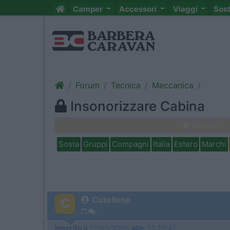
Camper
Accessori
Viaggi
Sos
Forum
Tecnica
Meccanica
Insonorizzare Cabina
Nuovo
Sosta
Gruppi
Compagni
Italia
Estero
Marchi
Cutellone
-
Inserito il
17/03/2006
alle:
15:10:47