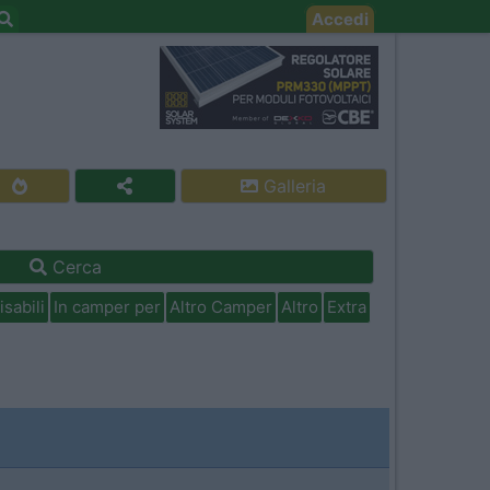
Accedi
Galleria
Cerca
isabili
In camper per
Altro Camper
Altro
Extra