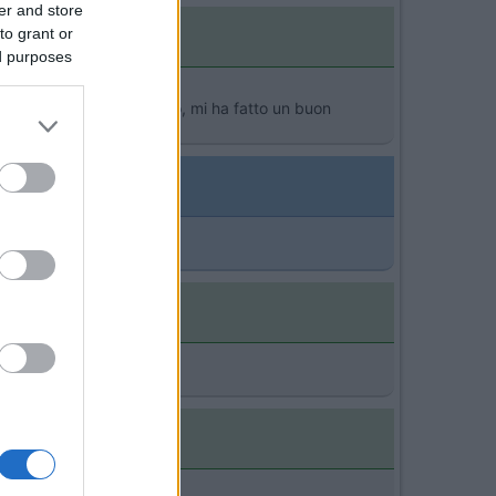
er and store
to grant or
ed purposes
installatore nel bergamasco, mi ha fatto un buon