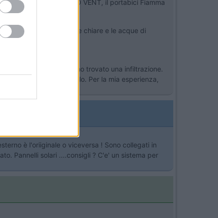
TV, Antenna CB, una TURBO VENT, il portabici Fiamma
hiare) o due (per le acque chiare e le acque di
e alla mansarda, e mi hanno trovato una infiltrazione.
di euro sono piu' tranquillo. Per la mia esperienza,
terno è l'oriiginale o viceversa ! Sono collegati in
to. Pannelli solari ....consigli ? C'e' un sistema per