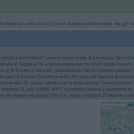
 forse piu' unico di voi [;)] ho un ducato penultima serie, ma gia' con i
 mia moglie e due NANI di 1 anno e mezzo e una di 4 e mezzo. Devo d
strada si viaggia a 110 e sinceramente non ho notati grossi consumi
un 8-9 a litro ci sta pure, considerando che ho il piedino pesante ! 
dello pero' è il ducato Penultima serie ! Per quel che riguarda la st
otto il lavello. Ps: si puo' dormire con la stufa accesa? Come accessor
, Antenna CB, una TURBO VENT, il portabici Fiamma e stamattina ho 
i che ritenete necessari ? PS: è in ottime condizioni 27 Mila KM e inter