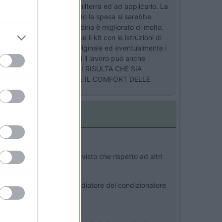
rtare il prodotto dall'Inghilterra ed ad applicarlo. La
benti da Crucitti di Varedo la spesa si sarebbe
avuti ed il comfort in cabina è migliorato di molto.
icacamper invia ovunque il kit con le istruzioni di
e, asportare il tappetino originale ed eventualmente i
n pochino abile con le mani il lavoro può anche
ARE IL FORNITORE MA MI RISULTA CHE SIA
IGLIARE PER MIGLIORARE IL COMFORT DELLE
il 2000 Jtd anche se ho visto che rispetto ad altri
giunto dopo, oppure e' il radiatore del condizionatore