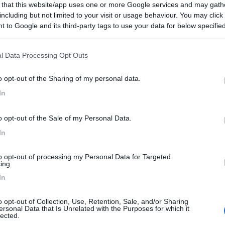
 that this website/app uses one or more Google services and may gath
including but not limited to your visit or usage behaviour. You may click 
 to Google and its third-party tags to use your data for below specifi
ogle consent section.
 noise killer e devo dire di aver riportato dei buoni risultati. C'è un 
l Data Processing Opt Outs
o opt-out of the Sharing of my personal data.
In
una rete noisekiller ? Sono di napoli !
o opt-out of the Sale of my Personal Data.
In
to opt-out of processing my Personal Data for Targeted
ing.
di albi..no ???
In
o opt-out of Collection, Use, Retention, Sale, and/or Sharing
ersonal Data that Is Unrelated with the Purposes for which it
lected.