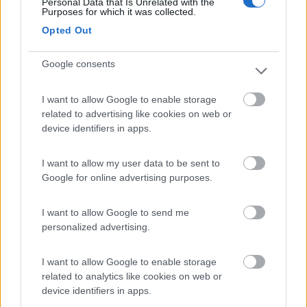
Personal Data that Is Unrelated with the
Purposes for which it was collected.
ovviamente giocando anche con le "pompate" vigorose e
intermittenti, e marce basse... frenare il mio richiede tanta
Opted Out
potenza, ma purtroppo il mezzo non è dotato di freno
elettromagnetico o altro...
Google consents
Grazie delle vostre risposte
I want to allow Google to enable storage
related to advertising like cookies on web or
Vittorio
device identifiers in apps.
--------------------------------------
La vita è ciò che ti accade quando sei tutto intento a fare altri piani.
I want to allow my user data to be sent to
16
Franzino
Google for online advertising purposes.
549
Inserito il
17/07/2017
alle:
15:57:49
I want to allow Google to send me
E' appena successo anche a me ( una settimana fa ) scendendo
personalized advertising.
da San Fedele Intelvi fino sul lago di Como, quindi pochi
chilometri e non certo con pendenze proibitive.
I want to allow Google to enable storage
Per, nel mio caso, dal momento che avevo appena cambiato i
related to analytics like cookies on web or
dischi e le pastiglie ai freni anteriori, tutti i tubi e il relativo
device identifiers in apps.
liquido nonch rettificato i tamburi e sostituito le ganasce di
quelli posteriori, viaggio leggero ( circa 30 qli ) e non guido