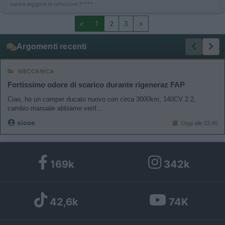
senza leggere le istruzioni !****
<
1
2
3
>
Argomenti recenti
MECCANICA
Fortissimo odore di scarico durante rigeneraz FAP
Ciao, ho un camper ducato nuovo con circa 3000km, 140CV 2.2,
cambio manuale abbiamo verif...
sicce
Oggi alle 22:40
169k
342k
42,6k
74K