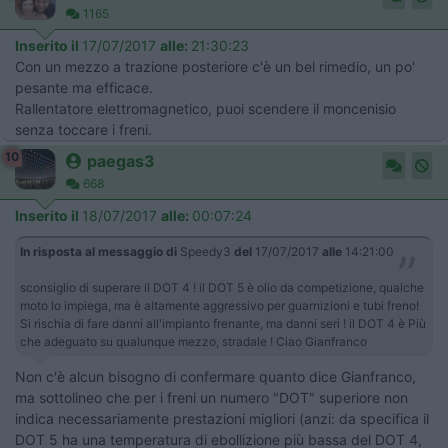
1165
Inserito il
17/07/2017
alle:
21:30:23
Con un mezzo a trazione posteriore c'è un bel rimedio, un po'
pesante ma efficace.
Rallentatore elettromagnetico, puoi scendere il moncenisio
senza toccare i freni.
10
paegas3
668
Inserito il
18/07/2017
alle:
00:07:24
In risposta al messaggio di
Speedy3
del
17/07/2017
alle
14:21:00
sconsiglio di superare il DOT 4 ! il DOT 5 è olio da competizione, qualche
moto lo impiega, ma è altamente aggressivo per guarnizioni e tubi freno!
Si rischia di fare danni all'impianto frenante, ma danni seri ! il DOT 4 è Più
che adeguato su qualunque mezzo, stradale ! Ciao Gianfranco
Non c'è alcun bisogno di confermare quanto dice Gianfranco,
ma sottolineo che per i freni un numero "DOT" superiore non
indica necessariamente prestazioni migliori (anzi: da specifica il
DOT 5 ha una temperatura di ebollizione più bassa del DOT 4,