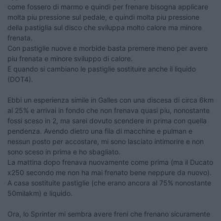
come fossero di marmo e quindi per frenare bisogna applicare
molta piu pressione sul pedale, e quindi molta piu pressione
della pastiglia sul disco che sviluppa molto calore ma minore
frenata.
Con pastiglie nuove e morbide basta premere meno per avere
piu frenata e minore sviluppo di calore.
E quando si cambiano le pastiglie sostituire anche il liquido
(DOT4).
Ebbi un esperienza simile in Galles con una discesa di circa 6km
al 25% e arrivai in fondo che non frenava quasi piu, nonostante
fossi sceso in 2, ma sarei dovuto scendere in prima con quella
pendenza. Avendo dietro una fila di macchine e pulman e
nessun posto per accostare, mi sono lasciato intimorire e non
sono sceso in prima e ho sbagliato.
La mattina dopo frenava nuovamente come prima (ma il Ducato
x250 secondo me non ha mai frenato bene neppure da nuovo).
A casa sostituite pastiglie (che erano ancora al 75% nonostante
50milakm) e liquido.
Ora, lo Sprinter mi sembra avere freni che frenano sicuramente