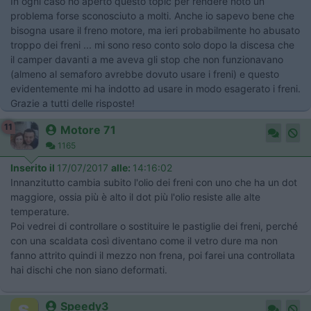
In ogni caso ho aperto questo topic per rendere noto un
problema forse sconosciuto a molti. Anche io sapevo bene che
bisogna usare il freno motore, ma ieri probabilmente ho abusato
troppo dei freni ... mi sono reso conto solo dopo la discesa che
il camper davanti a me aveva gli stop che non funzionavano
(almeno al semaforo avrebbe dovuto usare i freni) e questo
evidentemente mi ha indotto ad usare in modo esagerato i freni.
Grazie a tutti delle risposte!
11
Motore 71
1165
Inserito il
17/07/2017
alle:
14:16:02
Innanzitutto cambia subito l'olio dei freni con uno che ha un dot
maggiore, ossia più è alto il dot più l'olio resiste alle alte
temperature.
Poi vedrei di controllare o sostituire le pastiglie dei freni, perché
con una scaldata così diventano come il vetro dure ma non
fanno attrito quindi il mezzo non frena, poi farei una controllata
hai dischi che non siano deformati.
Speedy3