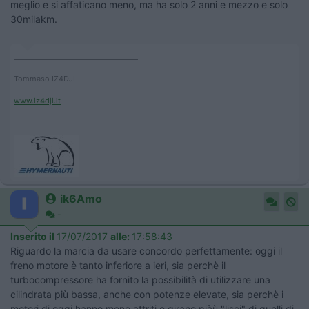
meglio e si affaticano meno, ma ha solo 2 anni e mezzo e solo
30milakm.
____________________________________
Tommaso IZ4DJI
www.iz4dji.it
ik6Amo
-
Inserito il
17/07/2017
alle:
17:58:43
Riguardo la marcia da usare concordo perfettamente: oggi il
freno motore è tanto inferiore a ieri, sia perchè il
turbocompressore ha fornito la possibilità di utilizzare una
cilindrata più bassa, anche con potenze elevate, sia perchè i
motori di oggi hanno meno attriti e girano piàù "lisci" di quelli di