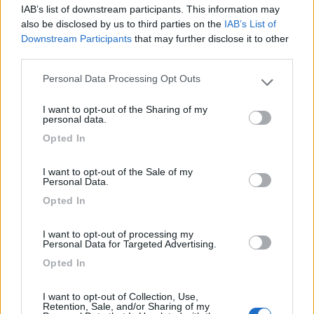
Gianfranco
IAB’s list of downstream participants. This information may
also be disclosed by us to third parties on the
IAB’s List of
Armando....Ciao ! ****Molta gente si monta la testa....ma se la monta male,
Downstream Participants
that may further disclose it to other
senza leggere le istruzioni !****
third parties.
22
IlVagabondo
Personal Data Processing Opt Outs
1450
Please note that this website/app uses one or more Google
services and may gather and store information including but
Inserito il
17/07/2017
alle:
14:36:26
I want to opt-out of the Sharing of my
not limited to your visit or usage behaviour. You may click to
personal data.
Condivido molto di quanto scritto in merito a possibili cause, ma
grant or deny consent to Google and its third-party tags to
aggiungo un possible elemento che mi è in effetti successo anni
Opted In
use your data for below specified purposes in below Google
fa con un "vecchio ducato": cedimento anello di tenuta pompa
consent section.
freni.
I want to opt-out of the Sale of my
Ora non so se sui mezzi recenti può succedere nello stesso
Personal Data.
modo, ma ricordo quando mi capitò scendendo dal
Opted In
Großglockner.
Il fenomeno si ripresentò fino a casa, la pompa ogni tanto
I want to opt-out of processing my
"mancava" la spinta, ma riprovando funzionava. Non il massimo
Personal Data for Targeted Advertising.
della sicurezza, ma sono tornato a casa (incoscienza dell'età).
Opted In
Per quanto concerne il frenomotore, chiedo agli esperti se
l'idea
I want to opt-out of Collection, Use,
del clima acceso
è utilizzabile o meno. Da possessore del Daily,
Retention, Sale, and/or Sharing of my
quando mi si prospetta una discesa lunga tendo ad usarla,