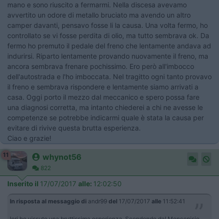
mano e sono riuscito a fermarmi. Nella discesa avevamo
avvertito un odore di metallo bruciato ma avendo un altro
camper davanti, pensavo fosse li la causa. Una volta fermo, ho
controllato se vi fosse perdita di olio, ma tutto sembrava ok. Da
fermo ho premuto il pedale del freno che lentamente andava ad
indurirsi. Riparto lentamente provando nuovamente il freno, ma
ancora sembrava frenare pochissimo. Ero però all'imbocco
dell'autostrada e l'ho imboccata. Nel tragitto ogni tanto provavo
il freno e sembrava rispondere e lentamente siamo arrivati a
casa. Oggi porto il mezzo dal meccanico e spero possa fare
una diagnosi corretta, ma intanto chiederei a chi ne avesse le
competenze se potrebbe indicarmi quale è stata la causa per
evitare di rivive questa brutta esperienza.
Ciao e grazie!
11
whynot56
822
Inserito il
17/07/2017
alle:
12:02:50
In risposta al messaggio di
andr99
del
17/07/2017
alle
11:52:41
Ieri ho vissuto una bruttissima esperienza. Scendendo dal Moncenisio,