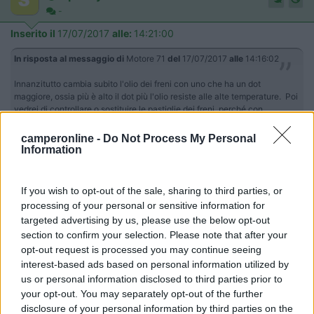
-
Inserito il
17/07/2017
alle:
14:21:00
In risposta al messaggio di
Motore 71
del
17/07/2017
alle
14:16:02
Innanzitutto cambia subito l'olio dei freni con uno che ha un dot
maggiore, ossia più è alto il dot più l'olio resiste alle alte temperature. Poi
vedrei di controllare o sostituire le pastiglie dei freni, perché con
...
camperonline -
Do Not Process My Personal
Information
sconsiglio di superare il DOT 4 !
il DOT 5 è olio da competizione, qualche moto lo impiega, ma è
altamente aggressivo per guarnizioni e tubi freno!
If you wish to opt-out of the sale, sharing to third parties, or
Si rischia di fare danni all'impianto frenante, ma danni seri !
processing of your personal or sensitive information for
targeted advertising by us, please use the below opt-out
il DOT 4 è Più che adeguato su qualunque mezzo, stradale !
section to confirm your selection. Please note that after your
opt-out request is processed you may continue seeing
interest-based ads based on personal information utilized by
us or personal information disclosed to third parties prior to
your opt-out. You may separately opt-out of the further
Ciao
disclosure of your personal information by third parties on the