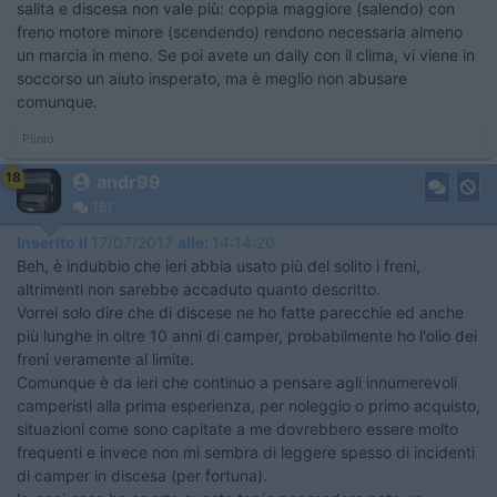
salita e discesa non vale più: coppia maggiore (salendo) con
freno motore minore (scendendo) rendono necessaria almeno
un marcia in meno. Se poi avete un daily con il clima, vi viene in
soccorso un aiuto insperato, ma è meglio non abusare
comunque.
Plinio
18
andr99
181
Inserito il
17/07/2017
alle:
14:14:20
Beh, è indubbio che ieri abbia usato più del solito i freni,
altrimenti non sarebbe accaduto quanto descritto.
Vorrei solo dire che di discese ne ho fatte parecchie ed anche
più lunghe in oltre 10 anni di camper, probabilmente ho l'olio dei
freni veramente al limite.
Comunque è da ieri che continuo a pensare agli innumerevoli
camperisti alla prima esperienza, per noleggio o primo acquisto,
situazioni come sono capitate a me dovrebbero essere molto
frequenti e invece non mi sembra di leggere spesso di incidenti
di camper in discesa (per fortuna).