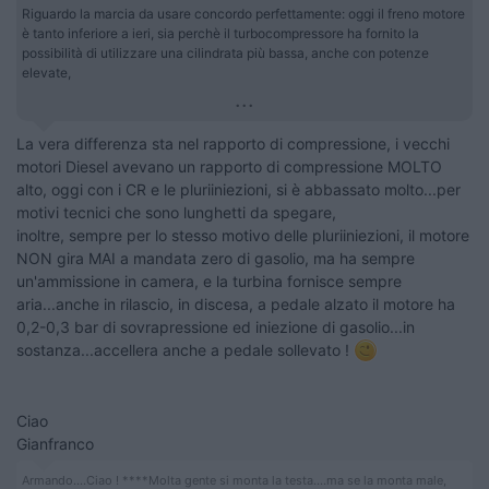
Riguardo la marcia da usare concordo perfettamente: oggi il freno motore
è tanto inferiore a ieri, sia perchè il turbocompressore ha fornito la
possibilità di utilizzare una cilindrata più bassa, anche con potenze
elevate,
...
La vera differenza sta nel rapporto di compressione, i vecchi
motori Diesel avevano un rapporto di compressione MOLTO
alto, oggi con i CR e le pluriiniezioni, si è abbassato molto...per
motivi tecnici che sono lunghetti da spegare,
inoltre, sempre per lo stesso motivo delle pluriiniezioni, il motore
NON gira MAI a mandata zero di gasolio, ma ha sempre
un'ammissione in camera, e la turbina fornisce sempre
aria...anche in rilascio, in discesa, a pedale alzato il motore ha
0,2-0,3 bar di sovrapressione ed iniezione di gasolio...in
sostanza...accellera anche a pedale sollevato !
Ciao
Gianfranco
Armando....Ciao ! ****Molta gente si monta la testa....ma se la monta male,