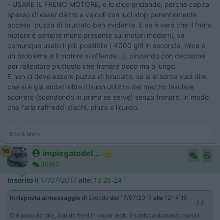
- USARE IL FRENO MOTORE, e lo dico gridando, perchè capita
spesso di esser dietro a veicoli con luci stop perennemente
accese puzza di bruciato ben evidente. E se è vero che il freno
motore è sempre meno presente sui motori moderni, va
comunque usato il più possibile ( 4000 giri in seconda, mica è
un problema o il motore si offende...), pinzando con decisione
per rallentare piuttosto che frenare poco ma a lungo.
E non ci deve essere puzza di bruciato, se la si sente vuol dire
che si è già andati oltre il buon utilizzo del mezzo: lasciare
scorrere (scendendo in prima se serve) senza frenare, in modo
che l'aria raffreddi dischi, pinze e liquido.
Edo & Manu
16
impiegatodel...
30952
Inserito il
17/07/2017
alle:
12:26:24
In risposta al messaggio di
speedo
del
17/07/2017
alle
12:14:15
C'è poco da dire, liquido freni in vapor lock: il surriscaldamento porta il