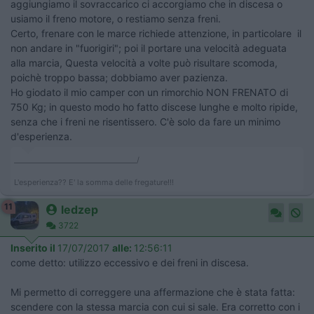
aggiungiamo il sovraccarico ci accorgiamo che in discesa o
usiamo il freno motore, o restiamo senza freni.
Certo, frenare con le marce richiede attenzione, in particolare il
non andare in "fuorigiri"; poi il portare una velocità adeguata
alla marcia, Questa velocità a volte può risultare scomoda,
poichè troppo bassa; dobbiamo aver pazienza.
Ho giodato il mio camper con un rimorchio NON FRENATO di
750 Kg; in questo modo ho fatto discese lunghe e molto ripide,
senza che i freni ne risentissero. C'è solo da fare un minimo
d'esperienza.
___________________________________/
L'esperienza?? E' la somma delle fregature!!!
11
ledzep
3722
Inserito il
17/07/2017
alle:
12:56:11
come detto: utilizzo eccessivo e dei freni in discesa.
Mi permetto di correggere una affermazione che è stata fatta:
scendere con la stessa marcia con cui si sale. Era corretto con i