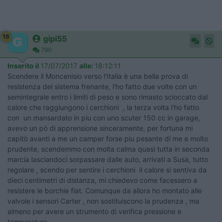
16
gipi55
790
Inserito il
17/07/2017
alle:
18:12:11
Scendere il Moncenisio verso l'Italia è una bella prova di
resistenza del sistema frenante, l'ho fatto due volte con un
semintegrale entro i limiti di peso e sono rimasto scioccato dal
calore che raggiungono i cerchioni , la terza volta l'ho fatto
con un mansardato in piu con uno scuter 150 cc in garage,
avevo un pò di apprensione sinceramente, per fortuna mi
capitò avanti a me un camper forse piu pesante di me e molto
prudente, scendemmo con molta calma quasi tutta in seconda
marcia lasciandoci sorpassare dalle auto, arrivati a Susa, tutto
regolare , scendo per sentire i cerchioni il calore si sentiva da
dieci centimetri di distanza, mi chiedevo come facessero a
resistere le borchie fiat. Comunque da allora ho montato alle
valvole i sensori Carter , non sostituiscono la prudenza , ma
almeno per avere un strumento di verifica pressione e
temperatura