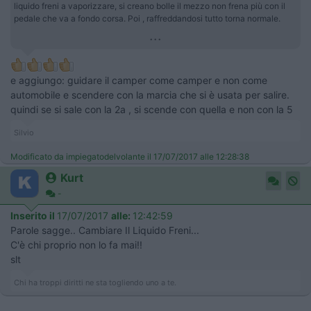
liquido freni a vaporizzare, si creano bolle il mezzo non frena più con il
pedale che va a fondo corsa. Poi , raffreddandosi tutto torna normale.
...
e aggiungo: guidare il camper come camper e non come
automobile e scendere con la marcia che si è usata per salire.
quindi se si sale con la 2a , si scende con quella e non con la 5
Silvio
Modificato da impiegatodelvolante il 17/07/2017 alle 12:28:38
Kurt
-
Inserito il
17/07/2017
alle:
12:42:59
Parole sagge.. Cambiare Il Liquido Freni...
C'è chi proprio non lo fa mai!!
slt
Chi ha troppi diritti ne sta togliendo uno a te.