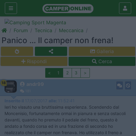
Forum
Tecnica
Meccanica
Panico ... Il camper non frena!
Galleria
Rispondi
Cerca
<
1
2
3
>
18
andr99
181
Inserito il
17/07/2017
alle:
11:52:41
Ieri ho vissuto una bruttissima esperienza. Scendendo dal
Moncenisio, fortunatamente ormai in pianura e senza ostacoli
davanti, quando ho premuto il pedale del freno, questo è
andato a fondo corsa ed in una frazione di secondo ho
realizzato che il camper non frenava. Ho utilizzato il freno a