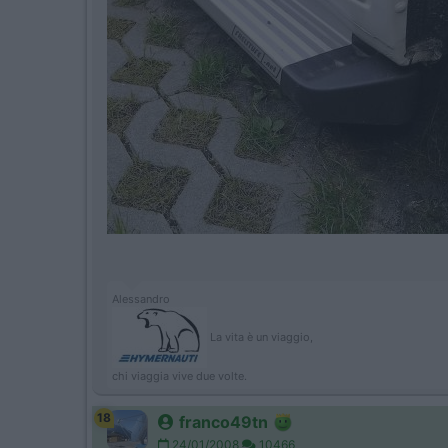
Alessandro
La vita è un viaggio,
chi viaggia vive due volte.
18
franco49tn
24/01/2008
10466