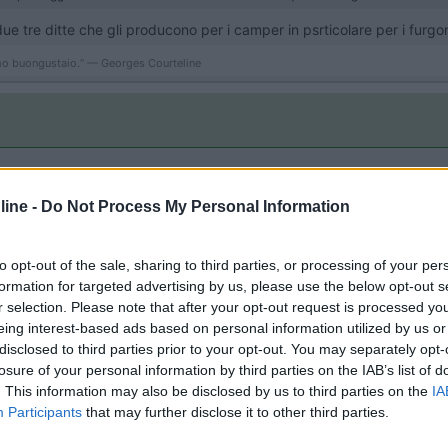
ue tre ditte che gli producono per i camper in psrticolare per i furgo
simo buongustaio.“ — Georges Courteline
e
20:45:23
ine -
Do Not Process My Personal Information
o lato passeggera su un fiat Ducato del 2000? e se si quale consigliate Grazie F
to opt-out of the sale, sharing to third parties, or processing of your per
formation for targeted advertising by us, please use the below opt-out s
r selection. Please note that after your opt-out request is processed y
eing interest-based ads based on personal information utilized by us or
disclosed to third parties prior to your opt-out. You may separately opt-
losure of your personal information by third parties on the IAB’s list of
. This information may also be disclosed by us to third parties on the
IA
Participants
that may further disclose it to other third parties.