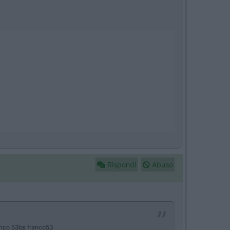
Rispondi
Abuso
ranco 53bs franco53