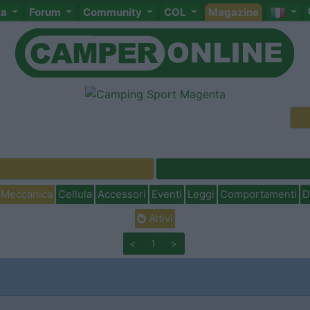
ta
Forum
Community
COL
Magazine
Meccanica
Cellula
Accessori
Eventi
Leggi
Comportamenti
D
Attivi
<
1
>