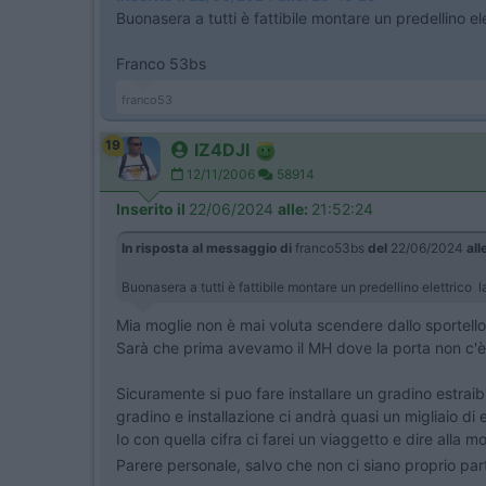
Buonasera a tutti è fattibile montare un predellino 
Franco 53bs
franco53
19
IZ4DJI
12/11/2006
58914
Inserito il
22/06/2024
alle:
21:52:24
In risposta al messaggio di
franco53bs
del
22/06/2024
all
Buonasera a tutti è fattibile montare un predellino elettric
Mia moglie non è mai voluta scendere dallo sportello
Sarà che prima avevamo il MH dove la porta non c'è 
Sicuramente si puo fare installare un gradino estraibi
gradino e installazione ci andrà quasi un migliaio d
Io con quella cifra ci farei un viaggetto e dire alla 
Parere personale, salvo che non ci siano proprio part