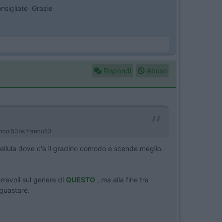
onsigliate Grazie
Rispondi
Abuso
ranco 53bs franco53
cellula dove c'è il gradino comodo e scende meglio.
orrevoli sul genere di
QUESTO
, ma alla fine tra
 guastare.