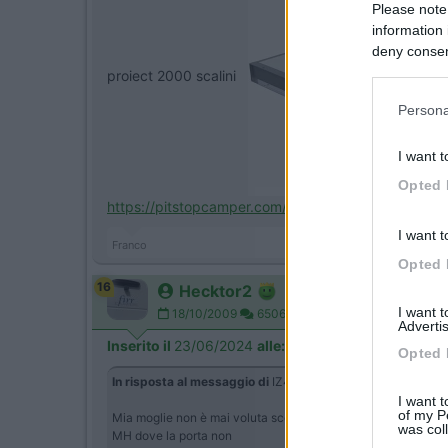
Please note
information 
deny consent
in below Go
proiect 2000 scalini
Persona
I want t
Opted 
https://pitstopcamper.com/it/25...
I want t
Franco
Opted 
16
Hecktor2
I want 
18/10/2009
6506
Advertis
Inserito il
23/06/2024
alle:
06:44:03
Opted 
In risposta al messaggio di
IZ4DJI
del
22/06/2024
alle
21:
I want t
of my P
Mia moglie non è mai voluta scendere dallo sportello anterio
was col
MH dove la porta non