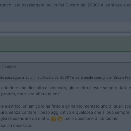
elettrico lato passeggera su un fiat Ducato del 2000? e se si quale c
e
20:45:23
o lato passeggera su un fiat Ducato del 2000? e se si quale consigliate Grazie F
 anteriore che dice alto e scomodo, gira dietro e esce sempre dalla 
proprio, ma si era abituata così.
le elettrico, un amico lo ha fatto e gli hanno montato uno di quelli sc
i euro, senza contare il peso aggiuntivo e qualcosa che si puo sempre
moglie di scendere da dietro
, solo questione di abitudine.
icolari necessità.