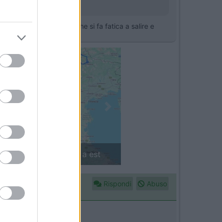
ulteriormente, ti credo che si fa fatica a salire e
Next
in camper: il piccolo sentiero
Rispondi
Abuso