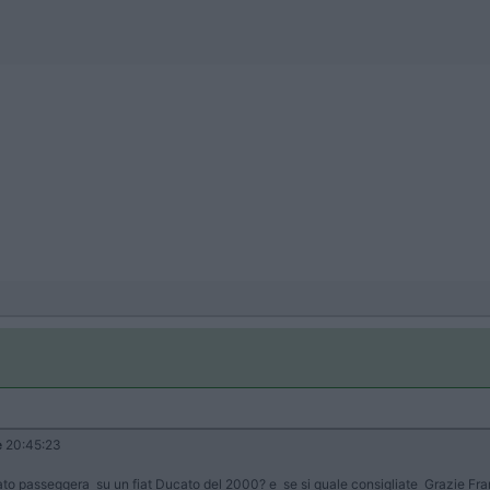
e
20:45:23
o lato passeggera su un fiat Ducato del 2000? e se si quale consigliate Grazie F