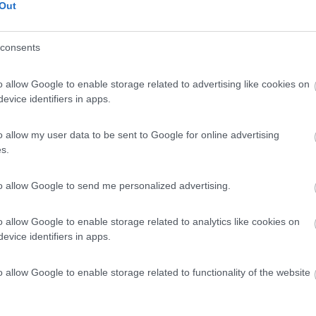
Out
...
o interno, non è affatto scomoda la salita, poi se il tuo lo hai alzato 
consents
o allow Google to enable storage related to advertising like cookies on
evice identifiers in apps.
o allow my user data to be sent to Google for online advertising
s.
Previous
to allow Google to send me personalized advertising.
Finlandia 
o allow Google to enable storage related to analytics like cookies on
evice identifiers in apps.
o allow Google to enable storage related to functionality of the website