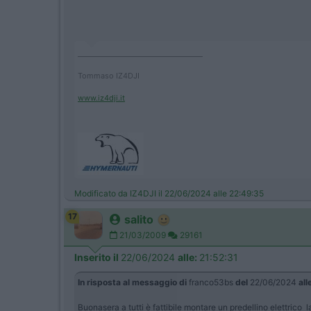
____________________________________
Tommaso IZ4DJI
www.iz4dji.it
Modificato da IZ4DJI il 22/06/2024 alle 22:49:35
17
salito
21/03/2009
29161
Inserito il
22/06/2024
alle:
21:52:31
In risposta al messaggio di
franco53bs
del
22/06/2024
all
Buonasera a tutti è fattibile montare un predellino elettric