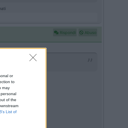
nati
Rispondi
Abuso
ranco 53bs franco53
sonal or
ection to
ou may
 personal
out of the
 downstream
B’s List of