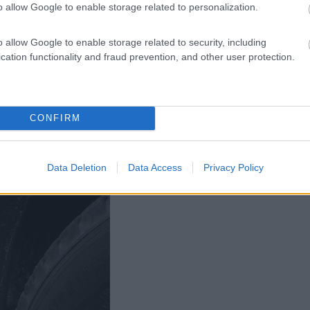
o allow Google to enable storage related to personalization.
della moglie ha installato
o allow Google to enable storage related to security, including
cation functionality and fraud prevention, and other user protection.
arte posteriore della cellula e pertanto scomoda per l'uso immediato.
radino tubolare usato dai furgoni Renault, come spesso visti nei fuo
CONFIRM
Data Deletion
Data Access
Privacy Policy