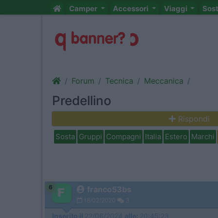
Camper
Accessori
Viaggi
Sos
Forum
Tecnica
Meccanica
Predellino
Rispondi
Sosta
Gruppi
Compagni
Italia
Estero
Marchi
6
franco53bs
18/02/2020
3
Inserito il
22/06/2024
alle:
20:45:23