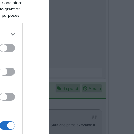
er and store
to grant or
ed purposes
Rispondi
Abuso
gradino comodo e scende meglio. Sarà che prima avevamo il