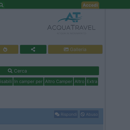
Accedi
Galleria
Cerca
isabili
In camper per
Altro Camper
Altro
Extra
Rispondi
Abuso