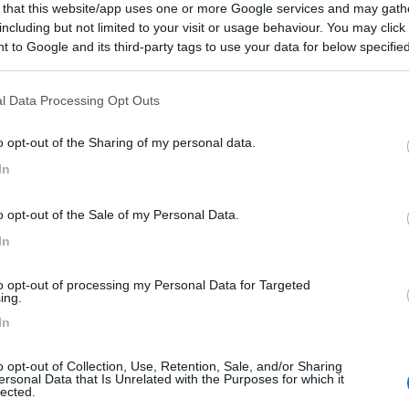
 that this website/app uses one or more Google services and may gath
including but not limited to your visit or usage behaviour. You may click 
 to Google and its third-party tags to use your data for below specifi
ogle consent section.
l Data Processing Opt Outs
o opt-out of the Sharing of my personal data.
In
o opt-out of the Sale of my Personal Data.
In
to opt-out of processing my Personal Data for Targeted
ing.
In
52:24
o opt-out of Collection, Use, Retention, Sale, and/or Sharing
ersonal Data that Is Unrelated with the Purposes for which it
re che dice alto e scomodo, gira dietro e esce sempre dalla cellula dove c'è il 
lected.