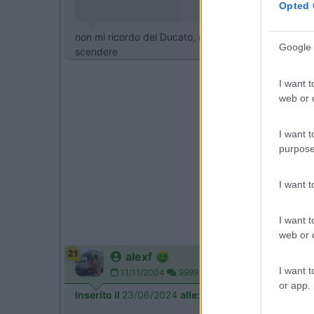
Opted 
non mi ricordo del Ducato, ma lo Sprinter ha uno scalin
Google 
scendere
I want t
web or d
I want t
purpose
I want 
I want t
web or d
21
alexf
I want t
11/11/2004
9999
or app.
Inserito il
23/06/2024
alle:
07:54:47