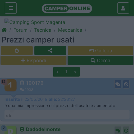
Forum
Tecnica
Meccanica
Prezzi camper usati
Galleria
Rispondi
Cerca
<
1
>
12
100176
1908
Inserito il
22/05/2019
alle:
22:23:27
é una mia impressione o il prezzo dell usato é aumentato
cris
7
Dadodelmonte