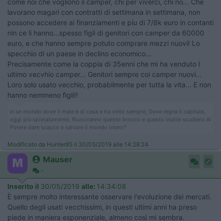
come noi che vogliono il camper, chi per viverci, chi no... Che
lavorano magari con contratti di settimana in settimana, non
possono accedere ai finanziamenti e piu di 7/8k euro in contanti
nin ce li hanno...spesso figli di genitori con camper da 60000
euro, e che hanno sempre potuto comprare mezzi nuovi! Lo
specchio di un paese in declino economico...
Precisamente come la coppia di 35enni che mi ha venduto l
ultimo vecvhio camper... Genitori sempre coi camper nuovi...
Loro solo usato vecchio, probabilmente per tutta la vita... E non
hanno nemmeno figli!!
In un mondo dove il male è di casa e ha vinto sempre, Dove regna il capitale,
oggi più spietatamente, Riusciranno questo brocco e questo inutile scudiero Al
Potere dare scacco e salvare il mondo intero?
Modificato da Hunter85 il 30/05/2019 alle 14:28:24
Mauser
-
Inserito il
30/05/2019
alle:
14:34:08
È sempre molto interessante osservare l'evoluzione dei mercati.
Quello degli usati vecchissimi, in questi ultimi anni ha preso
piede in maniera esponenziale, almeno così mi sembra.