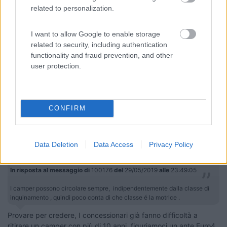
related to personalization.
3197
Inserito il
30/05/2019
alle:
13:25:46
I want to allow Google to enable storage
In risposta al messaggio di
100176
del
29/05/2019
alle
23:49:05
related to security, including authentication
functionality and fraud prevention, and other
I camper possono circolare sempre, indipendentemente dalla classe di
user protection.
inquinamento , quindi poco conta di che classe é la motrice .
In che regione?
Viaggio su: Helix Izoard 555 S
CONFIRM
latrofa124
-
Data Deletion
Data Access
Privacy Policy
Inserito il
30/05/2019
alle:
14:00:32
In risposta al messaggio di
100176
del
29/05/2019
alle
23:49:05
I camper possono circolare sempre, indipendentemente dalla classe di
inquinamento , quindi poco conta di che classe é la motrice .
Provare per credere, I concessionari già fanno difficoltà a
ritirare un camper con più di 10 anni, figuriamoci un ante Euro4,