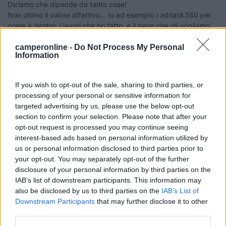
Diciamo che dipende da tante cose!
Non ultimo il valore affettivo... Io ad esempio l adriatik360 per
come è dentro, i lavori che ho fatto, e il bene che gli vogliamo...
Il fatto che ha il motore totalmente rifatto etc... Non lo metterei
a meno di 5.500...chi ne capisce lo prenderebbe, perché é
camperonline -
Do Not Process My Personal
Information
tutto originale in perfetto stato all interno, con migliaia di euro di
fatture e uniproprietario prima di me...
If you wish to opt-out of the sale, sharing to third parties, or
Riassumendo il prezzo sul vecchio specialmente, varia
processing of your personal or sensitive information for
moltissimo... Può essere che c'è un leggero aumento... I camper
targeted advertising by us, please use the below opt-out
stanno tornando di moda, soprattutto per gente che decide di
section to confirm your selection. Please note that after your
viverci dentro.. Laviratori online etc... E poi soldi per il nuovo, in
opt-out request is processed you may continue seeing
questo paese alla deriva ce n'è sempre meno... In Spagna le
interest-based ads based on personal information utilized by
immatricolazioni del nuovo stanno invece crescendo molto..
us or personal information disclosed to third parties prior to
Indice di redditi che aumentano, ma anche di cultura
your opt-out. You may separately opt-out of the further
camperistica che cresce...
disclosure of your personal information by third parties on the
IAB’s list of downstream participants. This information may
In un mondo dove il male è di casa e ha vinto sempre, Dove regna il capitale,
oggi più spietatamente, Riusciranno questo brocco e questo inutile scudiero Al
also be disclosed by us to third parties on the
IAB’s List of
Potere dare scacco e salvare il mondo intero?
Downstream Participants
that may further disclose it to other
third parties.
latrofa124