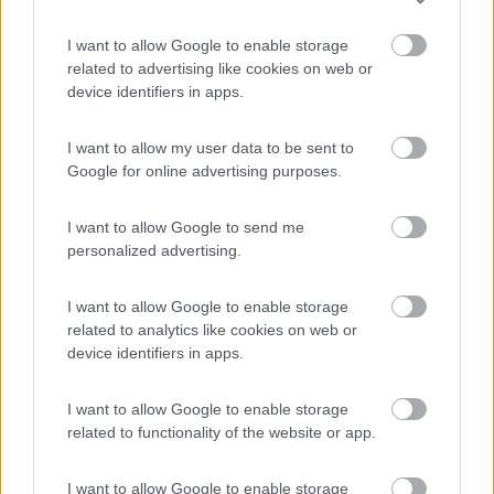
In risposta al messaggio di
latrofa124
del
26/05/2019
alle
09:14:19
I want to allow Google to enable storage
All'origine del prezzo di un usato ci sono tanti fattori, oltre lo stato d'uso e
i km effettuati, anche il marchio ha la sua parte, per non dire della classe
related to advertising like cookies on web or
ecologica, poi ci sono i patiti per certe motorizzazioni e del
device identifiers in apps.
...
I want to allow my user data to be sent to
I camper possono circolare sempre, indipendentemente dalla
Google for online advertising purposes.
classe di inquinamento , quindi poco conta di che classe é la
motrice .
I want to allow Google to send me
cris
personalized advertising.
12
100176
I want to allow Google to enable storage
1908
related to analytics like cookies on web or
Inserito il
30/05/2019
alle:
08:18:56
device identifiers in apps.
Comunque c é differenza tra mettere in vendita un camper e
volerlo vendere.
I want to allow Google to enable storage
related to functionality of the website or app.
cris
16
IvanG
I want to allow Google to enable storage