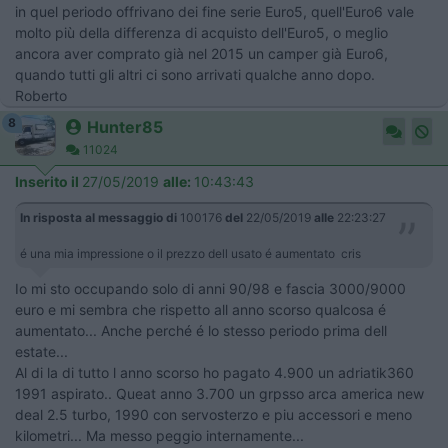
in quel periodo offrivano dei fine serie Euro5, quell'Euro6 vale
molto più della differenza di acquisto dell'Euro5, o meglio
ancora aver comprato già nel 2015 un camper già Euro6,
quando tutti gli altri ci sono arrivati qualche anno dopo.
Roberto
8
Hunter85
11024
Inserito il
27/05/2019
alle:
10:43:43
In risposta al messaggio di
100176
del
22/05/2019
alle
22:23:27
é una mia impressione o il prezzo dell usato é aumentato cris
Io mi sto occupando solo di anni 90/98 e fascia 3000/9000
euro e mi sembra che rispetto all anno scorso qualcosa é
aumentato... Anche perché é lo stesso periodo prima dell
estate...
Al di la di tutto l anno scorso ho pagato 4.900 un adriatik360
1991 aspirato.. Queat anno 3.700 un grpsso arca america new
deal 2.5 turbo, 1990 con servosterzo e piu accessori e meno
kilometri... Ma messo peggio internamente...