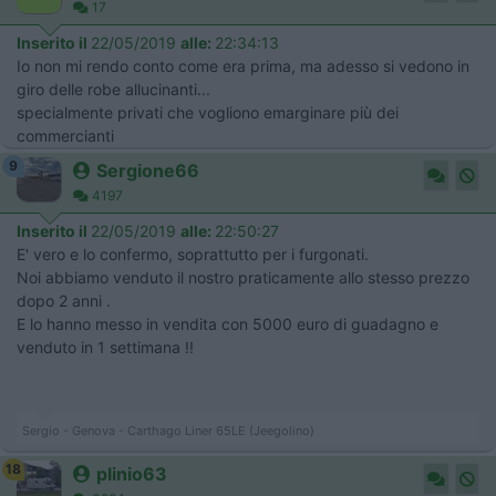
17
Inserito il
22/05/2019
alle:
22:34:13
Io non mi rendo conto come era prima, ma adesso si vedono in
giro delle robe allucinanti...
specialmente privati che vogliono emarginare più dei
commercianti
9
Sergione66
4197
Inserito il
22/05/2019
alle:
22:50:27
E' vero e lo confermo, soprattutto per i furgonati.
Noi abbiamo venduto il nostro praticamente allo stesso prezzo
dopo 2 anni .
E lo hanno messo in vendita con 5000 euro di guadagno e
venduto in 1 settimana !!
Sergio - Genova - Carthago Liner 65LE (Jeegolino)
18
plinio63