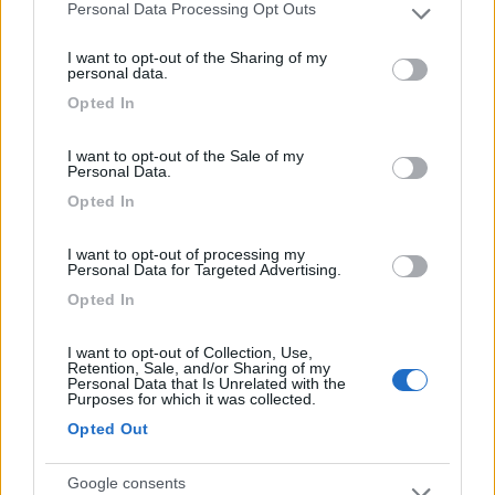
-
Personal Data Processing Opt Outs
Please note that this website/app uses one or more Google
Inserito il
27/05/2019
alle:
15:28:49
services and may gather and store information including but
I want to opt-out of the Sharing of my
not limited to your visit or usage behaviour. You may click to
personal data.
In risposta al messaggio di
Hunter85
del
27/05/2019
alle
10:43:43
grant or deny consent to Google and its third-party tags to
Opted In
use your data for below specified purposes in below Google
Io mi sto occupando solo di anni 90/98 e fascia 3000/9000 euro e mi
consent section.
sembra che rispetto all anno scorso qualcosa é aumentato... Anche
I want to opt-out of the Sale of my
perché é lo stesso periodo prima dell estate... Al di la di tutto l anno
Personal Data.
scorso ho
...
Opted In
È naturale che i prezzi aumentino, è il meccanismo tra domanda
I want to opt-out of processing my
Personal Data for Targeted Advertising.
e offerta,
disposizioni di pubblica sicurezza? ,
Opted In
si vedono sempre più vecchi camper stanziali lungo le strade di
provincia, non saranno mica le alcove delle signorine
I want to opt-out of Collection, Use,
Roberto
Retention, Sale, and/or Sharing of my
Personal Data that Is Unrelated with the
12
Purposes for which it was collected.
100176
1908
Opted Out
Inserito il
29/05/2019
alle:
23:49:05
Google consents