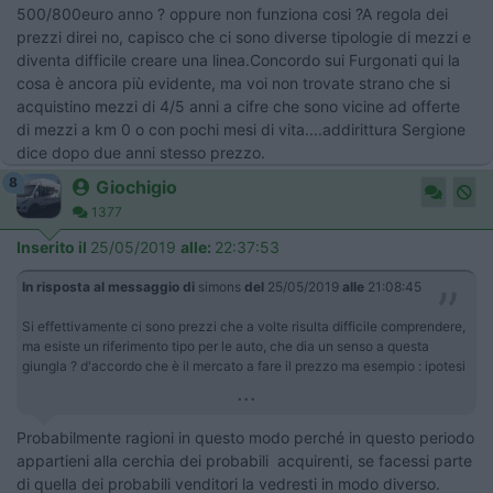
500/800euro anno ? oppure non funziona cosi ?A regola dei
prezzi direi no, capisco che ci sono diverse tipologie di mezzi e
diventa difficile creare una linea.Concordo sui Furgonati qui la
cosa è ancora più evidente, ma voi non trovate strano che si
acquistino mezzi di 4/5 anni a cifre che sono vicine ad offerte
di mezzi a km 0 o con pochi mesi di vita....addirittura Sergione
dice dopo due anni stesso prezzo.
8
Giochigio
1377
Inserito il
25/05/2019
alle:
22:37:53
In risposta al messaggio di
simons
del
25/05/2019
alle
21:08:45
Si effettivamente ci sono prezzi che a volte risulta difficile comprendere,
ma esiste un riferimento tipo per le auto, che dia un senso a questa
giungla ? d'accordo che è il mercato a fare il prezzo ma esempio : ipotesi
...
Probabilmente ragioni in questo modo perché in questo periodo
appartieni alla cerchia dei probabili acquirenti, se facessi parte
di quella dei probabili venditori la vedresti in modo diverso.