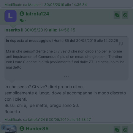
Modificato da Mauser il 30/05/2019 alle 14:36:34
latrofa124
-
Inserito il
30/05/2019
alle:
14:56:15
In risposta al messaggio di
Hunter85
del
30/05/2019
alle
14:22:26
Ma in che senso? Gente che ci vive? O che non circolano per le norme
anti inquinamento? Comunque é piu di un meae che giro per il Trentino
con l euro 0,anche in città (ovviamente fuori dalle ZTL) e nessuno mi ha
mai detto
...
In che senso? Ci vive? direi proprio di no,
semplicemente è luogo, dove si accompagna in modo discreto
con i clienti.
Bussi, chi è, pe mette, prego sono 50.
​​​​​​Roberto
Modificato da latrofa124 il 30/05/2019 alle 14:58:47
8
Hunter85