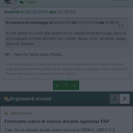
11024
Inserito il
30/05/2019
alle:
21:30:55
In risposta al messaggio di
latrofa124
del
30/05/2019
alle
14:56:15
In che senso? Ci vive? direi proprio di no, semplicemente è luogo, dove si
accompagna in modo discreto con i clienti. Bussi, chi è, pe mette, prego
sono 50. ​​​​​​Roberto
Ah... Non ho fatto caso finora...
In un mondo dove il male è di casa e ha vinto sempre, Dove regna il capitale,
oggi più spietatamente, Riusciranno questo brocco e questo inutile scudiero Al
Potere dare scacco e salvare il mondo intero?
<
1
>
Argomenti recenti
MECCANICA
Fortissimo odore di scarico durante rigeneraz FAP
Ciao, ho un camper ducato nuovo con circa 3000km, 140CV 2.2,