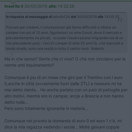
Inserito il
30/05/2019
alle:
14:22:26
In risposta al messaggio di
latrofa124
del
30/05/2019
alle
14:00:32
Provare per credere, I concessionari già fanno difficoltà a ritirare un
camper con più di 10 anni, figuriamoci un ante Euro4, dove Il mercato e
prevalentemente tra privati, scusate l'osservazione irriguardevole di un
mio precedente post, i vecchi camper di oltre 20 anni fa, visti stanziali a
bordo strada, sono una realtà in tutto il centro nord. Roberto
Ma in che senso? Gente che ci vive? O che non circolano per le
norme anti inquinamento?
Comunque é piu di un meae che giro per il Trentino con l euro
0,anche in città (ovviamente fuori dalle ZTL) e nessuno mi ha
mai detto niente... Ho anche parlato con un paio di pattuglie per
altri motivi, mentre ero in camper, ancje a Brescia e non hanno
detto nulla...
Però sono totalmente ignorante in materia...
Comunque nel privato la domanda di euro 0 ed euro 1 c'è, mi
dice la mia ragazza vedendo i social... Molte giovani coppie