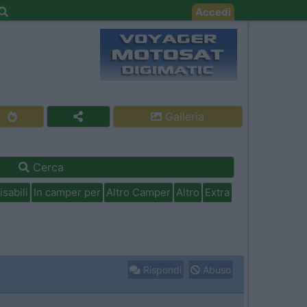
Accedi
Galleria
Cerca
isabili
In camper per
Altro Camper
Altro
Extra
Rispondi
Abuso