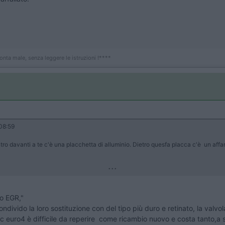
onta male, senza leggere le istruzioni !****
08:59
entro davanti a te c'è una placchetta di alluminio. Dietro quesfa placca c'è un af
...
do EGR,"
 condivido la loro sostituzione con del tipo più duro e retinato, la valv
c euro4 è difficile da reperire come ricambio nuovo e costa tanto,a 