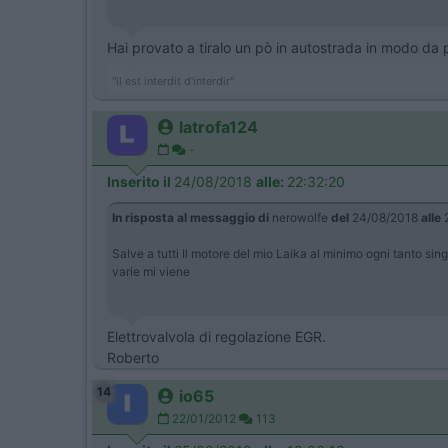
Hai provato a tiralo un pò in autostrada in modo da pu
"il est interdit d'interdir"
latrofa124
-
Inserito il
24/08/2018
alle:
22:32:20
In risposta al messaggio di
nerowolfe
del
24/08/2018
alle
2
Salve a tutti Il motore del mio Laika al minimo ogni tanto sin
varie mi viene
Elettrovalvola di regolazione EGR.
Roberto
14
io65
22/01/2012
113