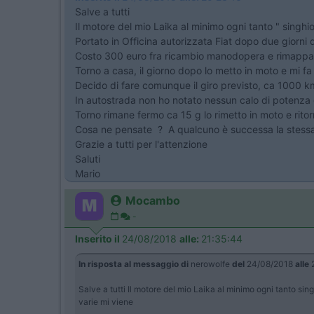
Salve a tutti
Il motore del mio Laika al minimo ogni tanto " singh
Portato in Officina autorizzata Fiat dopo due giorni 
Costo 300 euro fra ricambio manodopera e rimappa
Torno a casa, il giorno dopo lo metto in moto e mi fa 
Decido di fare comunque il giro previsto, ca 1000 km,
In autostrada non ho notato nessun calo di potenza o
Torno rimane fermo ca 15 g lo rimetto in moto e rito
Cosa ne pensate ? A qualcuno è successa la stessa 
Grazie a tutti per l'attenzione
Saluti
Mario
Mocambo
-
Inserito il
24/08/2018
alle:
21:35:44
In risposta al messaggio di
nerowolfe
del
24/08/2018
alle
2
Salve a tutti Il motore del mio Laika al minimo ogni tanto sin
varie mi viene