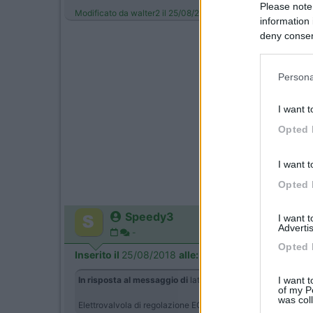
Please note
Modificato da walter2 il 25/08/2018 alle 19:10:39
information 
deny consent
in below Go
Persona
I want t
Opted 
I want t
Opted 
Speedy3
I want 
Advertis
-
Opted 
Inserito il
25/08/2018
alle:
19:25:14
I want t
In risposta al messaggio di
latrofa124
del
24/08/2018
alle
of my P
was col
Elettrovalvola di regolazione EGR. Roberto