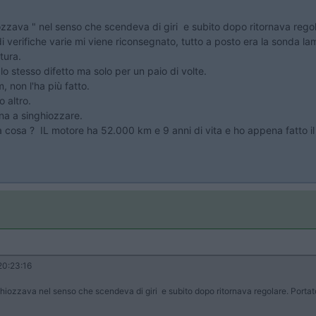
iozzava " nel senso che scendeva di giri e subito dopo ritornava rego
di verifiche varie mi viene riconsegnato, tutto a posto era la sonda l
tura.
lo stesso difetto ma solo per un paio di volte.
 non l'ha più fatto.
 altro.
rna a singhiozzare.
cosa ? IL motore ha 52.000 km e 9 anni di vita e ho appena fatto il
0:23:16
ghiozzava nel senso che scendeva di giri e subito dopo ritornava regolare. Portato