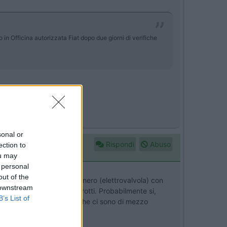
 in Officina autorizzata Fiat dopo due giorni di verifiche
sonal or
Rispondi
Abuso
ection to
ou may
 personal
out of the
fa placca c'è un affaretto nero (elettrovalvola) con
 downstream
vedi se sono screpolati o rotti. Probabilmente si,
B’s List of
re la prova taglia quelli che ci sono di mezzo