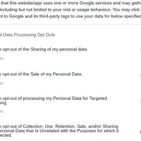
 that this website/app uses one or more Google services and may gath
including but not limited to your visit or usage behaviour. You may click 
 to Google and its third-party tags to use your data for below specifi
ogle consent section.
l Data Processing Opt Outs
o opt-out of the Sharing of my personal data.
Previous
In
o opt-out of the Sale of my Personal Data.
Finlandia 
In
to opt-out of processing my Personal Data for Targeted
ing.
In
o opt-out of Collection, Use, Retention, Sale, and/or Sharing
22:32:20
ersonal Data that Is Unrelated with the Purposes for which it
lected.