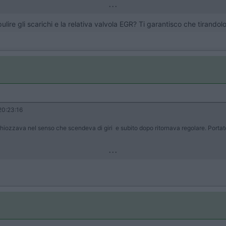
...
lire gli scarichi e la relativa valvola EGR? Ti garantisco che tirandol
0:23:16
ghiozzava nel senso che scendeva di giri e subito dopo ritornava regolare. Portato
...