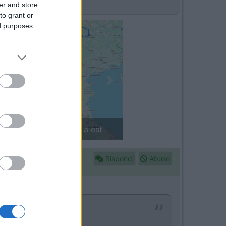
er and store
to grant or
ed purposes
Next
in camper: il piccolo sentiero
Rispondi
Abuso