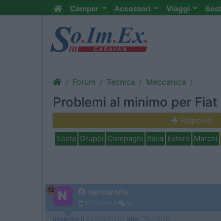
Camper
Accessori
Viaggi
Sos
Forum
Tecnica
Meccanica
Problemi al minimo per Fia
Rispondi
Sosta
Gruppi
Compagni
Italia
Estero
Marchi
12
nerowolfe
17/05/2014
52
Inserito il
24/08/2018
alle:
20:23:16