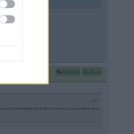
nfranco
Rispondi
Abuso
olare che ho dimenticato di dire è che non si accende la spia