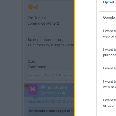
Opted 
Google 
E/o Tubicini
come dice Walter2
I want t
web or d
Se non ci sono errori,
se ci fossero, bisogna vedere cosa, allora si potrebbe
I want t
purpose
Ciao
Gianfranco
I want 
Armando....Ciao ! ****Molta gente si monta la testa....ma se la m
I want t
12
web or d
nerowolfe
17/05/2014
52
I want t
Inserito il
25/08/2018
alle:
20:11:52
or app.
In risposta al messaggio di
Speedy3
del
25/08/2018
alle
19