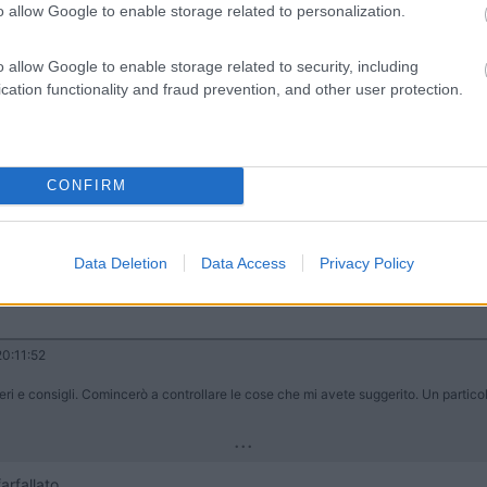
o allow Google to enable storage related to personalization.
ssero, bisogna vedere cosa, allora si potrebbe inserire corpo farfallato. Ciao Gia
o allow Google to enable storage related to security, including
 consigli.
cation functionality and fraud prevention, and other user protection.
ito.
si accende la spia ambra di avaria motore.
cendere ?
ù posso argomentare con il meccanico.
CONFIRM
Data Deletion
Data Access
Privacy Policy
0:11:52
areri e consigli. Comincerò a controllare le cose che mi avete suggerito. Un partic
...
rfallato.