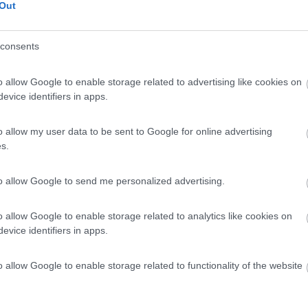
Out
consents
o allow Google to enable storage related to advertising like cookies on
evice identifiers in apps.
 inserire corpo farfallato.
o allow my user data to be sent to Google for online advertising
s.
to allow Google to send me personalized advertising.
onta male, senza leggere le istruzioni !****
o allow Google to enable storage related to analytics like cookies on
evice identifiers in apps.
o allow Google to enable storage related to functionality of the website
:25:14