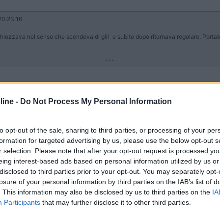
0:23:16
ghiozzava nel senso che scendeva di giri e subito dopo ritornava regolare. Portato
...
sato) avevo il minimo non regolare.
e piccole accelerate, non so se è lo stesso difetto.
ine -
Do Not Process My Personal Information
con regolarità è diventato perfetto.
to opt-out of the sale, sharing to third parties, or processing of your per
formation for targeted advertising by us, please use the below opt-out s
r selection. Please note that after your opt-out request is processed y
eing interest-based ads based on personal information utilized by us or
disclosed to third parties prior to your opt-out. You may separately opt-
no, al centro davanti a te c'è una placchetta di alluminio. Dietro ques
losure of your personal information by third parties on the IAB’s list of
verso il servofreno, quello di destra va sull'EGR. Prova a staccarli e 
. This information may also be disclosed by us to third parties on the
IA
 da mm 5, quello che si usa nei carburatori o passaggi gasolio. Per fa
Participants
that may further disclose it to other third parties.