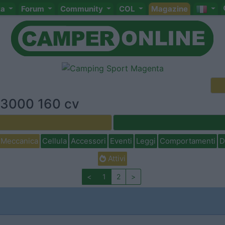
ta
Forum
Community
COL
Magazine
t 3000 160 cv
Meccanica
Cellula
Accessori
Eventi
Leggi
Comportamenti
D
Attivi
<
1
2
>