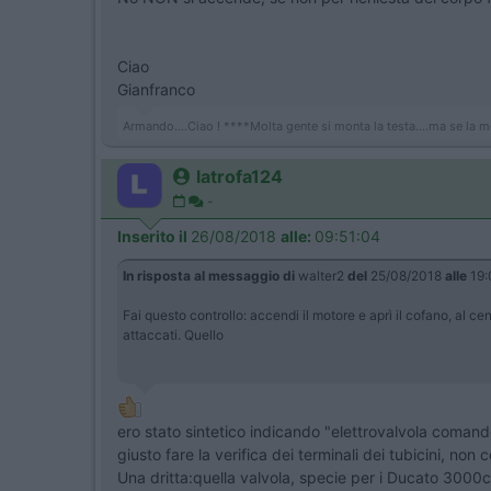
Ciao
Gianfranco
Armando....Ciao ! ****Molta gente si monta la testa....ma se la m
latrofa124
-
Inserito il
26/08/2018
alle:
09:51:04
In risposta al messaggio di
walter2
del
25/08/2018
alle
19:
Fai questo controllo: accendi il motore e aprì il cofano, al c
attaccati. Quello
ero stato sintetico indicando "elettrovalvola coman
giusto fare la verifica dei terminali dei tubicini, non
Una dritta:quella valvola, specie per i Ducato 3000c