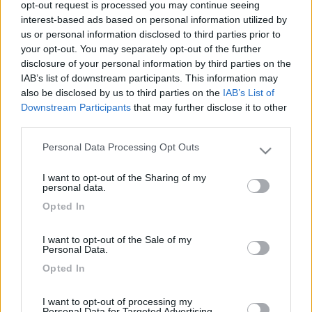
opt-out request is processed you may continue seeing
facilitare le manovre in retromarcia. IPOTESI 1: avrei pensato ad
interest-based ads based on personal information utilized by
una microcamera senza fili, collegata al fanale della retromarcia
us or personal information disclosed to third parties prior to
(in modo che si attivi solo in quell'occasione) e ad un monitor
your opt-out. You may separately opt-out of the further
(da posizionare in cabina) tramite RF. IPOTESI 2: la
disclosure of your personal information by third parties on the
microcamera potrebbe essere sempre attiva (a motore acceso)
IAB’s list of downstream participants. This information may
in modo da migliorare la visibilità posteriore anche in movimento
also be disclosed by us to third parties on the
IAB’s List of
(ma, vista la presenza di una grande finestra posteriore e
Downstream Participants
that may further disclose it to other
l'angolazione che andrebbe data alla microcamera, non so se
third parties.
può essere ok). CONSIDERAZIONE COMUNE: la microcamera,
vista la presenza della grande finestra posteriore, potrebbe
Personal Data Processing Opt Outs
Please note that this website/app uses one or more Google
essere montata anche internamente. DUBBI: solitamente le
services and may gather and store information including but
microcamere che ho trovato (ebay) sono alimentate con
I want to opt-out of the Sharing of my
not limited to your visit or usage behaviour. You may click to
batterie a 9V, ma ovviamente la pila finirebbe molto presto e
personal data.
grant or deny consent to Google and its third-party tags to
quindi vorrei collegarla ad una fonte di energia interna o al
Opted In
use your data for below specified purposes in below Google
fanale della retromarcia, ma in entrambi i casi credo ci siano
consent section.
12V. Accetto qualsiasi tipo di consiglio e/o suggerimento, grazie
I want to opt-out of the Sale of my
! >
Personal Data.
> Per la tensione non ti preoccupare, sono in commercio dei
Opted In
riduttori di tensione. L'installazione meglio esterna con scatola
stagna (ma comunque non è importante). La cosa importante è
I want to opt-out of processing my
verificare se col buio la telecamera trasmette bene. Io per
Personal Data for Targeted Advertising.