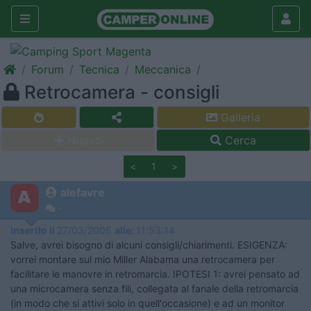
Forum
Tecnica
Meccanica
Retrocamera - consigli
Galleria
Nuovo
Cerca
<
1
>
alefavre
-
Inserito il
27/03/2006
alle:
11:53:14
Salve, avrei bisogno di alcuni consigli/chiarimenti. ESIGENZA:
vorrei montare sul mio Miller Alabama una retrocamera per
facilitare le manovre in retromarcia. IPOTESI 1: avrei pensato ad
una microcamera senza fili, collegata al fanale della retromarcia
(in modo che si attivi solo in quell'occasione) e ad un monitor