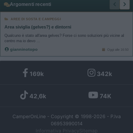
Argomenti recenti
AREE DI SOSTA E CAMPEGGI
Area siviglia (gelves?) e dintorni
Qualcuno è stato all'area gelves? Forse ci sono soluzioni più vicine al
centro ma io devo ...
gianninotopo
Oggi alle 16:50
169k
342k
42,6k
74K
CamperOnLine - Copyright © 1998-2026 - P.Iva
06953990014
Informativa Privacy
Sitemap