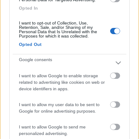
provare ho preso una telecamera dai "Cinesi" ed aveva anche i
Opted In
led bianchi per la notte, ma al buoi non vedevo assolutamente
nulla. Su una telecamera è importante anche l'angolo di visuale.
I want to opt-out of Collection, Use,
cIAO pIZZO[:D]
Retention, Sale, and/or Sharing of my
Personal Data that Is Unrelated with the
Freetiger
Purposes for which it was collected.
-
Opted Out
Inserito il
27/03/2006
alle:
17:15:55
Giust'appunto ... qual'e' il minimo angolo che deve avere?
Google consents
Grazie
alefavre
I want to allow Google to enable storage
related to advertising like cookies on web or
-
device identifiers in apps.
Inserito il
29/03/2006
alle:
13:23:35
Allora, nessun'altro con buona volontà che mi aiuta ?
I want to allow my user data to be sent to
22
noiatri5
Google for online advertising purposes.
963
I want to allow Google to send me
Inserito il
29/03/2006
alle:
20:34:17
personalized advertising.
La mia esperienza a puoi trovare sulla rubrica fai da te!