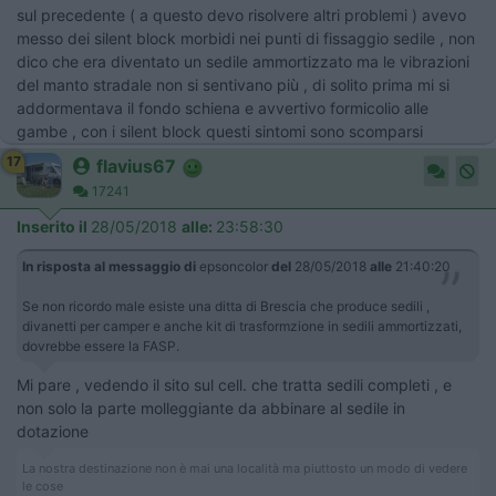
sul precedente ( a questo devo risolvere altri problemi ) avevo
messo dei silent block morbidi nei punti di fissaggio sedile , non
dico che era diventato un sedile ammortizzato ma le vibrazioni
del manto stradale non si sentivano più , di solito prima mi si
addormentava il fondo schiena e avvertivo formicolio alle
gambe , con i silent block questi sintomi sono scomparsi
17
flavius67
17241
Inserito il
28/05/2018
alle:
23:58:30
In risposta al messaggio di
epsoncolor
del
28/05/2018
alle
21:40:20
Se non ricordo male esiste una ditta di Brescia che produce sedili ,
divanetti per camper e anche kit di trasformzione in sedili ammortizzati,
dovrebbe essere la FASP.
Mi pare , vedendo il sito sul cell. che tratta sedili completi , e
non solo la parte molleggiante da abbinare al sedile in
dotazione
La nostra destinazione non è mai una località ma piuttosto un modo di vedere
le cose