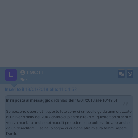
LMCTI
-
Inserito il
18/01/2018
alle:
11:04:52
In risposta al messaggio di
damasi
del
18/01/2018
alle
10:49:51
Se possono esserti utili, queste foto sono di un sedile guida ammortizzato
di un iveco daily del 2007 dotato di piastra girevole...questo tipo di sedile
veniva montato anche nei modelli precedenti che potresti trovare anche
da un demolitore.... se hai bisogno di qualche atra misura fammi sapere.
Danilo