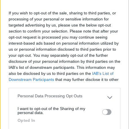
Per i daily esistevano dei supporti ammortizzati fatti dalla Isri
che potevi montare anche successivamente, in pratica tenevi il
If you wish to opt-out of the sale, sharing to third parties, or
sedile originale e interponevi il supporto tra sedile ed attacco,
processing of your personal or sensitive information for
non so se esistono anche per il ducato.
targeted advertising by us, please use the below opt-out
18
archimede1
section to confirm your selection. Please note that after your
6851
opt-out request is processed you may continue seeing
interest-based ads based on personal information utilized by
Inserito il
17/01/2018
alle:
18:43:57
us or personal information disclosed to third parties prior to
https://eblo.nl/it/categoria-pr...
your opt-out. You may separately opt-out of the further
disclosure of your personal information by third parties on the
LMCTI
IAB’s list of downstream participants. This information may
-
also be disclosed by us to third parties on the
IAB’s List of
Inserito il
17/01/2018
alle:
20:25:54
Downstream Participants
that may further disclose it to other
Per paolobitta: grazie mi sai dare qualche dettaglio in più?
third parties.
Personal Data Processing Opt Outs
per archimede1: graxie 1000 adesso provo a vedere un po
Please note that this website/app uses one or more Google
services and may gather and store information including but
prima o poi faccio anch’io una partenza intelligente. Parto ..e non torno più.
I want to opt-out of the Sharing of my
not limited to your visit or usage behaviour. You may click to
personal data.
grant or deny consent to Google and its third-party tags to
Paolobitta51
Opted In
use your data for below specified purposes in below Google
-
consent section.