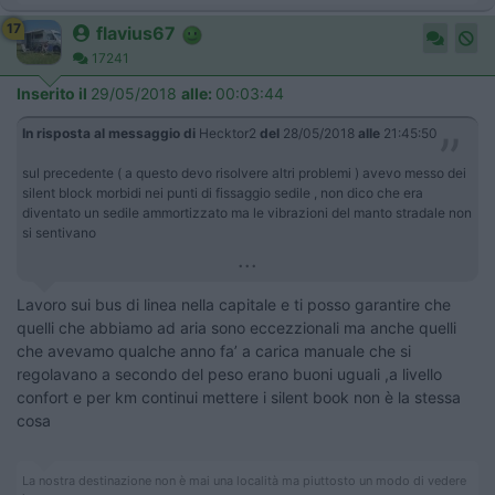
17
flavius67
17241
Inserito il
29/05/2018
alle:
00:03:44
In risposta al messaggio di
Hecktor2
del
28/05/2018
alle
21:45:50
sul precedente ( a questo devo risolvere altri problemi ) avevo messo dei
silent block morbidi nei punti di fissaggio sedile , non dico che era
diventato un sedile ammortizzato ma le vibrazioni del manto stradale non
si sentivano
...
Lavoro sui bus di linea nella capitale e ti posso garantire che
quelli che abbiamo ad aria sono eccezzionali ma anche quelli
che avevamo qualche anno fa’ a carica manuale che si
regolavano a secondo del peso erano buoni uguali ,a livello
confort e per km continui mettere i silent book non è la stessa
cosa
La nostra destinazione non è mai una località ma piuttosto un modo di vedere