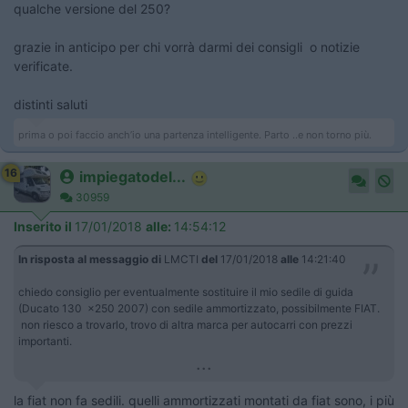
qualche versione del 250?
grazie in anticipo per chi vorrà darmi dei consigli o notizie
verificate.
distinti saluti
prima o poi faccio anch’io una partenza intelligente. Parto ..e non torno più.
16
impiegatodel...
30959
Inserito il
17/01/2018
alle:
14:54:12
In risposta al messaggio di
LMCTI
del
17/01/2018
alle
14:21:40
chiedo consiglio per eventualmente sostituire il mio sedile di guida
(Ducato 130 x250 2007) con sedile ammortizzato, possibilmente FIAT.
non riesco a trovarlo, trovo di altra marca per autocarri con prezzi
importanti.
...
la fiat non fa sedili. quelli ammortizzati montati da fiat sono, i più