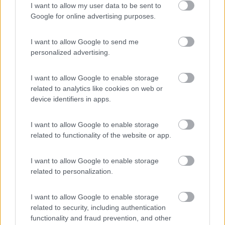
In risposta al messaggio di
Paolobitta51
del
17/01/2018
alle
20:42:45
I want to allow my user data to be sent to
Google for online advertising purposes.
Trovi notizia nel sito di FiatProfessional ma il sedile ammortizzato
ufficiale non è compatibile con la piastra che lo rende girevole. Già il
sedile del Ducato con piastra girevole è più alto di quello normale e
I want to allow Google to send me
qualche
personalized advertising.
...
I want to allow Google to enable storage
Grazie.
related to analytics like cookies on web or
device identifiers in apps.
però come soluzione al momento mi sembra un pò drastica....
prima o poi faccio anch’io una partenza intelligente. Parto ..e non torno più.
I want to allow Google to enable storage
related to functionality of the website or app.
16
damasi
2392
I want to allow Google to enable storage
Inserito il
18/01/2018
alle:
10:49:51
related to personalization.
Se possono esserti utili, queste foto sono di un sedile guida
ammortizzato di un iveco daily del 2007 dotato di piastra
I want to allow Google to enable storage
girevole...questo tipo di sedile veniva montato anche nei modelli
related to security, including authentication
precedenti che potresti trovare anche da un demolitore....
functionality and fraud prevention, and other