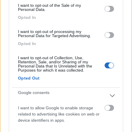
I want to opt-out of the Sale of my
Inserito il
17/01/2018
alle:
20:42:45
Personal Data.
In risposta al messaggio di
LMCTI
del
17/01/2018
alle
20:25:54
Opted In
Per paolobitta: grazie mi sai dare qualche dettaglio in più? per
I want to opt-out of processing my
archimede1: graxie 1000 adesso provo a vedere un po
Personal Data for Targeted Advertising.
Trovi notizia nel sito di FiatProfessional ma il sedile
Opted In
ammortizzato "ufficiale" non è compatibile con la piastra che lo
rende girevole. Già il sedile del Ducato con piastra girevole è
I want to opt-out of Collection, Use,
più alto di quello "normale" e qualche piccoletto si è lamentato.
Retention, Sale, and/or Sharing of my
Personal Data that Is Unrelated with the
Credo che non sia utilizzato soprattutto per questo motivo.
Purposes for which it was collected.
Io ho risolto cambiando camper : sono passato da un modello
Opted Out
del 2008 33 Q.li e ruote da 15" a un modello del 2015 35 Q.li e
ruote da 16" gonfiate alla pressione consigliata dal produttore
delle gomme !
Google consents
LMCTI
I want to allow Google to enable storage
related to advertising like cookies on web or
-
device identifiers in apps.
Inserito il
18/01/2018
alle:
09:45:31