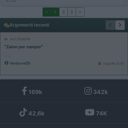
le cose
<
1
2
3
>
Argomenti recenti
ACCESSORI
"Zaino per camper"
......
Verdone55
Oggi alle 15:45
169k
342k
42,6k
74K