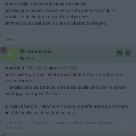
famosi,della isri montati anche sui camion.
ora bisogna vedere se quel veicolo ha come optional, la
possibilità di montare un sedile del genere.
altrimenti qualsiasi sostituzione risulterebbe illegale.
Silvio
12
DonLimpio
1649
Inserito il
17/01/2018
alle:
14:59:58
non e' esatto, si puo' montare qualunque sedile a patto che:
sia omologato
l' installazione sia fatta da personale qualificato che ne attesti il
montaggio a regola d' arte
di solito il fattore limitante e' trovare le staffe adatte a montare
un dato sedile su di un dato veicolo
"C’è un’enorme differenza fra fare una bella vita e avere una vita bella"
G.Fontana