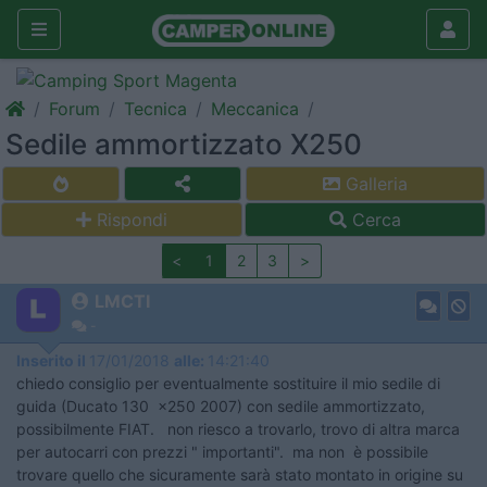
Forum
Tecnica
Meccanica
Sedile ammortizzato X250
Galleria
Rispondi
Cerca
<
1
2
3
>
LMCTI
-
Inserito il
17/01/2018
alle:
14:21:40
chiedo consiglio per eventualmente sostituire il mio sedile di
guida (Ducato 130 x250 2007) con sedile ammortizzato,
possibilmente FIAT. non riesco a trovarlo, trovo di altra marca
per autocarri con prezzi " importanti". ma non è possibile
trovare quello che sicuramente sarà stato montato in origine su