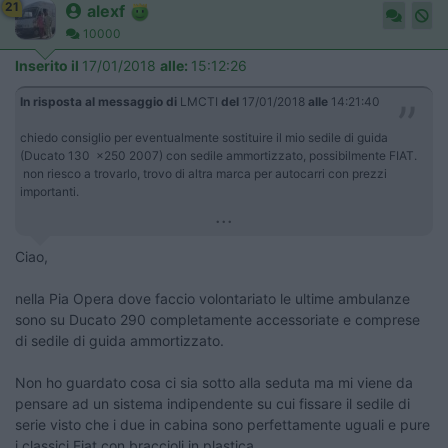
21
alexf
10000
Inserito il
17/01/2018
alle:
15:12:26
In risposta al messaggio di
LMCTI
del
17/01/2018
alle
14:21:40
chiedo consiglio per eventualmente sostituire il mio sedile di guida
(Ducato 130 x250 2007) con sedile ammortizzato, possibilmente FIAT.
non riesco a trovarlo, trovo di altra marca per autocarri con prezzi
importanti.
...
Ciao,
nella Pia Opera dove faccio volontariato le ultime ambulanze
sono su Ducato 290 completamente accessoriate e comprese
di sedile di guida ammortizzato.
Non ho guardato cosa ci sia sotto alla seduta ma mi viene da
pensare ad un sistema indipendente su cui fissare il sedile di
serie visto che i due in cabina sono perfettamente uguali e pure
i classici Fiat con braccioli in plastica.