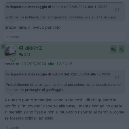
In risposta al messaggio di
salito
del
02/05/2024
alle
11:52:17
anticipali la richiesta cosi si organizza potrebbe non av erle in casa
Grazie mille, ci avevo pensato!
Riccardo
5
dRIKYZ
341
Inserito il
02/05/2024
alle:
12:23:16
In risposta al messaggio di
IZ4DJI
del
02/05/2024
alle
12:19:59
Probabilmente le avrai uguali anche al posteriore, ma su queste sono poi
installate le prolunghe di gonfiaggio.
A questo punto immagino siano tutte così...difatti quando le
gonfio si "muovono" rispetto alla base...mente immagino quelle
in metallo siano fisse e non si muovono rispetto al cerchio, come
se fossero solidali ad esso.
Riccardo