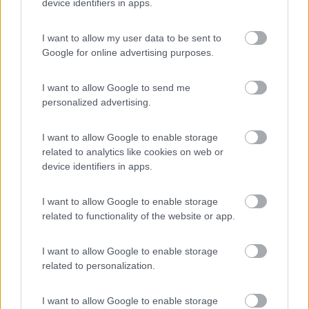
device identifiers in apps.
Tommaso IZ4DJI
www.iz4dji.it
I want to allow my user data to be sent to
Google for online advertising purposes.
I want to allow Google to send me
personalized advertising.
Modificato da IZ4DJI il 02/05/2024 alle 10:40:47
I want to allow Google to enable storage
5
dRIKYZ
related to analytics like cookies on web or
341
device identifiers in apps.
Inserito il
02/05/2024
alle:
11:21:19
I want to allow Google to enable storage
In risposta al messaggio di
IZ4DJI
del
02/05/2024
alle
10:37:35
related to functionality of the website or app.
Di solito sui camper, dove le pressioni in uso arrivano a 5,5 bar, si usano
valvole metalliche che reggono in sicurezza questa pressione. queste
I want to allow Google to enable storage
sono il tipo piu usato, in ottone, che in alluminio sono troppo deboli.
related to personalization.
...
I want to allow Google to enable storage
Ti ringrazio della cortese e completa risposta.