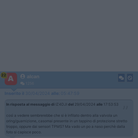
22
alcan
1256
Inserito il
30/04/2024
alle:
05:47:59
In risposta al messaggio di
IZ4DJI
del
29/04/2024
alle
17:53:53
così a vedere sembrerebbe che si è infilato dentro alla valvola un
oring/guarnizione, casomai presente in un tappino di protezione stretto
troppo, oppure dai sensori TPMS? Ma vado un po a naso perchè dalla
foto si capisce poco.