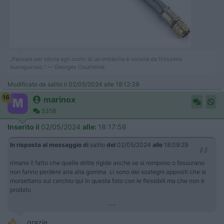
„Passare per idiota agli occhi di un imbecille è voluttà da finissimo
buongustaio.“ — Georges Courteline
Modificato da salito il 02/05/2024 alle 18:12:39
16
marinox
5358
Inserito il
02/05/2024
alle:
18:17:56
In risposta al messaggio di
salito
del
02/05/2024
alle
18:09:29
rimane il fatto che quelle dritte rigide anche se si rompono o fessurano
non fanno perdere aria alla gomma ci sono dei sostegni appositi che si
morsettano sul cerchio qui in questa foto con le flessibili ma che non è
proibito
...
. grazie