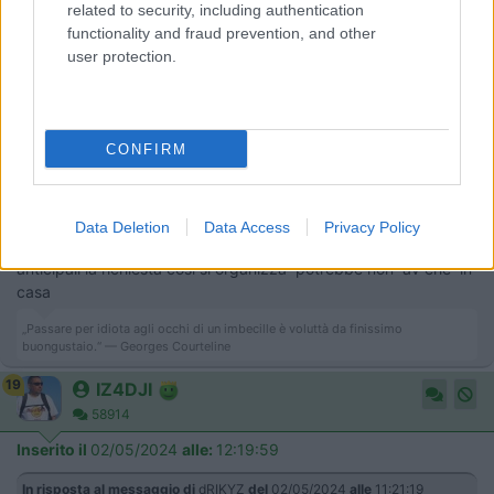
related to security, including authentication
Io le uso a 4.2 - 4.5 bar, davanti e dietro.
functionality and fraud prevention, and other
Quella delle mie foto che mi indichi essere normale da auto non
user protection.
rinforzata la ho all'anteriore.
Al prossimo cambio gomme allora chiederò di mettermi valvole
metalliche tutte in ottone. Grazie.
Riccardo
CONFIRM
17
salito
29159
Data Deletion
Data Access
Privacy Policy
Inserito il
02/05/2024
alle:
11:52:17
anticipali la richiesta cosi si organizza potrebbe non av erle in
casa
„Passare per idiota agli occhi di un imbecille è voluttà da finissimo
buongustaio.“ — Georges Courteline
19
IZ4DJI
58914
Inserito il
02/05/2024
alle:
12:19:59
In risposta al messaggio di
dRIKYZ
del
02/05/2024
alle
11:21:19