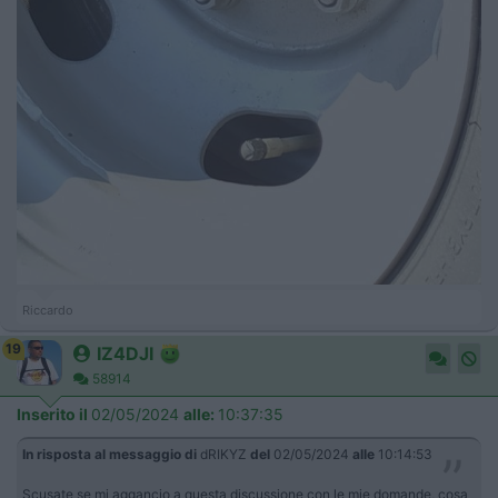
Riccardo
19
IZ4DJI
58914
Inserito il
02/05/2024
alle:
10:37:35
In risposta al messaggio di
dRIKYZ
del
02/05/2024
alle
10:14:53
Scusate se mi aggancio a questa discussione con le mie domande, cosa