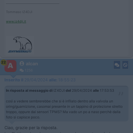
____________________________________
Tommaso IZ4DJI
www.iz4dji.it
22
alcan
1256
Inserito il
29/04/2024
alle:
18:55:23
In risposta al messaggio di
IZ4DJI
del
29/04/2024
alle
17:53:53
così a vedere sembrerebbe che si è infilato dentro alla valvola un
oring/guarnizione, casomai presente in un tappino di protezione stretto
troppo, oppure dai sensori TPMS? Ma vado un po a naso perchè dalla
foto si capisce poco.
Ciao, grazie per la risposta.