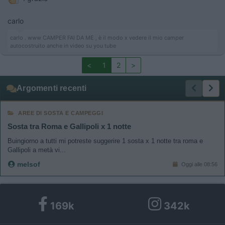
carlo
carlo . www CAMPER FAI DA ME , è il modo x vedere il mio camper
autocostruito anche in video su you tube
<
1
2
>
Argomenti recenti
AREE DI SOSTA E CAMPEGGI
Sosta tra Roma e Gallipoli x 1 notte
Buingiorno a tutti mi potreste suggerire 1 sosta x 1 notte tra roma e
Gallipoli a metà vi...
melsof
Oggi alle 08:56
169k
342k