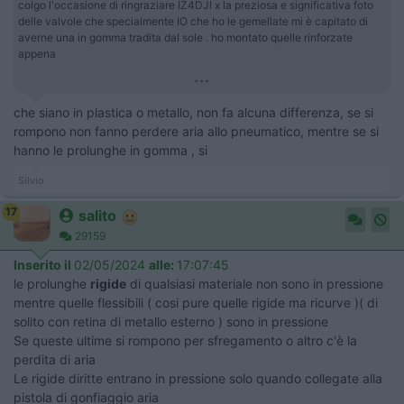
colgo l'occasione di ringraziare IZ4DJI x la preziosa e significativa foto
delle valvole che specialmente IO che ho le gemellate mi è capitato di
averne una in gomma tradita dal sole . ho montato quelle rinforzate
appena
...
che siano in plastica o metallo, non fa alcuna differenza, se si
rompono non fanno perdere aria allo pneumatico, mentre se si
hanno le prolunghe in gomma , si
Silvio
17
salito
29159
Inserito il
02/05/2024
alle:
17:07:45
le prolunghe
rigide
di qualsiasi materiale non sono in pressione
mentre quelle flessibili ( cosi pure quelle rigide ma ricurve )( di
solito con retina di metallo esterno ) sono in pressione
​​​​​​Se queste ultime si rompono per sfregamento o altro c'è la
perdita di aria
Le rigide diritte entrano in pressione solo quando collegate alla
pistola di gonfiaggio aria