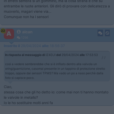
In effetti sembra sì un gommino, ma la cosa strana è che su
entrambe le ruote anteriori. Gli dirò di provare con delicatezza a
muoverlo, magari viene via...
Comunque non ha i sensori
22
alcan
1256
Inserito il
29/04/2024
alle:
18:56:37
In risposta al messaggio di
IZ4DJI
del
29/04/2024
alle
17:53:53
così a vedere sembrerebbe che si è infilato dentro alla valvola un
oring/guarnizione, casomai presente in un tappino di protezione stretto
troppo, oppure dai sensori TPMS? Ma vado un po a naso perchè dalla
foto si capisce poco.
Ciao,
stessa cosa che gli ho detto io: come mai non ti hanno montato
le valvole in metallo?
Io le ho sostituire molti anni fa