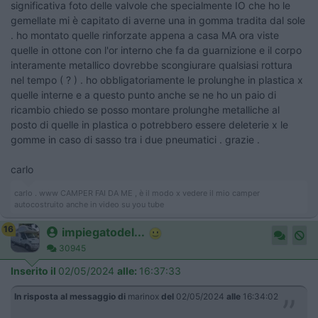
significativa foto delle valvole che specialmente IO che ho le
gemellate mi è capitato di averne una in gomma tradita dal sole
. ho montato quelle rinforzate appena a casa MA ora viste
quelle in ottone con l'or interno che fa da guarnizione e il corpo
interamente metallico dovrebbe scongiurare qualsiasi rottura
nel tempo ( ? ) . ho obbligatoriamente le prolunghe in plastica x
quelle interne e a questo punto anche se ne ho un paio di
ricambio chiedo se posso montare prolunghe metalliche al
posto di quelle in plastica o potrebbero essere deleterie x le
gomme in caso di sasso tra i due pneumatici . grazie .
carlo
carlo . www CAMPER FAI DA ME , è il modo x vedere il mio camper
autocostruito anche in video su you tube
16
impiegatodel...
30945
Inserito il
02/05/2024
alle:
16:37:33
In risposta al messaggio di
marinox
del
02/05/2024
alle
16:34:02