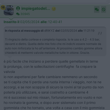
16
impiegatodel...
30945
Inserito il
02/05/2024
alle:
12:40:41
In risposta al messaggio di
dRIKYZ
del
02/05/2024
alle
11:21:19
Ti ringrazio della cortese e completa risposta. Io le uso a 4.2 - 4.5 bar,
davanti e dietro. Quella delle mie foto che mi indichi essere normale da
auto non rinforzata la ho all'anteriore. Al prossimo cambio gomme allora
chiederò di mettermi valvole metalliche tutte in ottone. Grazie.
è più facile che iniziano a perdere quelle gemellate in terne
la prolunga, con le sollecitazioni centrifughe fa crepare la
valvola
io non aspetterei per farle cambiare nemmeno un secondo
se ti capita che ti perda una ruota interna i viaggio, non te ne
accorgi, e se non scoppia di sicuro la rovini al tal punto da non
poterla più utilizzare, e sarai costretto a cambiarne 4
mi è successo sul mio nissan, fortunatamente ero vuoto e non
ho rovinato la gomma, e dopo aver sistemato con il primo
gommista che ho tornato, una volta a casa con il mio gommista