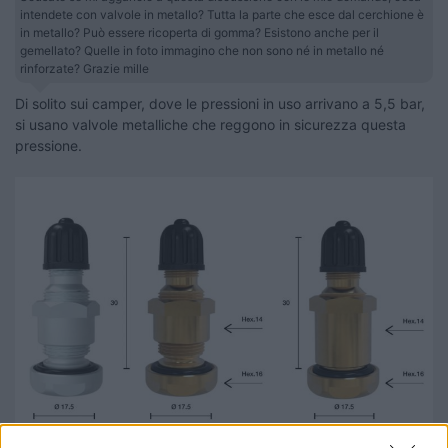
intendete con valvole in metallo? Tutta la parte che esce dal cerchione è
in metallo? Può essere ricoperta di gomma? Esistono anche per il
gemellato? Quelle in foto immagino che non sono né in metallo né
rinforzate? Grazie mille
Di solito sui camper, dove le pressioni in uso arrivano a 5,5 bar,
si usano valvole metalliche che reggono in sicurezza questa
pressione.