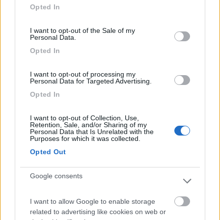
grant or deny consent to Google and its third-party tags to
Opted In
use your data for below specified purposes in below Google
consent section.
I want to opt-out of the Sale of my
Personal Data.
https://www.wonder.auto/it/valv...
Opted In
I want to opt-out of processing my
Non sono pratico delle ruote gemellate, ma da quanto mi
Personal Data for Targeted Advertising.
sembra di avere visto, viene montata una valvola uguale a
Opted In
quella del cerchio singolo, poi ci si avvita sopra una prolunga
per poterla gonfiare, vista la posizione.
I want to opt-out of Collection, Use,
Retention, Sale, and/or Sharing of my
La valvola che vedo nella tua seconda foto, è una comune
Personal Data that Is Unrelated with the
Purposes for which it was collected.
valvola da auto, non rinforzata, vero che di solito i mezzi a ruota
Opted Out
gemellata usano pressioni basse, ma fossi in te, le farei
comunque cambiare con quelle in ottone che ti ho linkato.
Ovviamente al posteriore poi ci devi avvitare sopra le prolunghe
Google consents
come hai ora.
I want to allow Google to enable storage
____________________________________
related to advertising like cookies on web or