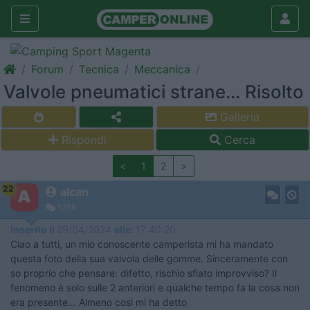
Forum
Tecnica
Meccanica
Valvole pneumatici strane... Risolto
Galleria
Rispondi
Cerca
<
1
2
>
22
alcan
1256
Inserito il
29/04/2024
alle:
17:40:20
Ciao a tutti, un mio conoscente camperista mi ha mandato
questa foto della sua valvola delle gomme. Sinceramente con
so proprio che pensare: difetto, rischio sfiato improvviso? Il
fenomeno è solo sulle 2 anteriori e qualche tempo fa la cosa non
era presente... Almeno così mi ha detto