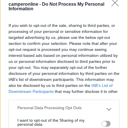
camperonline -
Do Not Process My Personal
https://www.wonder.auto/it/valv...
Information
If you wish to opt-out of the sale, sharing to third parties, or
queste sono il tipo piu usato, in ottone, che in alluminio sono
processing of your personal or sensitive information for
troppo deboli.
targeted advertising by us, please use the below opt-out
section to confirm your selection. Please note that after your
Oppure, si possono anche usare valvole snap-on, cioè con la
opt-out request is processed you may continue seeing
base in gomma, ma rinforzate per pressione elevata (la
interest-based ads based on personal information utilized by
Mercedes installa queste TR600HP sullo Sprinter ma io le ho
us or personal information disclosed to third parties prior to
comunque sostituite con quelle tutto metallo)
your opt-out. You may separately opt-out of the further
disclosure of your personal information by third parties on the
IAB’s list of downstream participants. This information may
also be disclosed by us to third parties on the
IAB’s List of
Downstream Participants
that may further disclose it to other
third parties.
Personal Data Processing Opt Outs
Please note that this website/app uses one or more Google
services and may gather and store information including but
I want to opt-out of the Sharing of my
not limited to your visit or usage behaviour. You may click to
personal data.