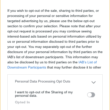
432
Inserito il
30/11/2017
alle:
22:20:13
If you wish to opt-out of the sale, sharing to third parties, or
processing of your personal or sensitive information for
In risposta al messaggio di
carla & franco
del
30/11/2017
alle
20:39:52
targeted advertising by us, please use the below opt-out
section to confirm your selection. Please note that after your
Se faccio un prestito di 30.000 Euro al tasso fisso del 5% annuo
opt-out request is processed you may continue seeing
restituibile in massimo 5 anni, come faccio a calcolare l'interesse e
interest-based ads based on personal information utilized by
l'importo delle rate mensili?
us or personal information disclosed to third parties prior to
Calcola 30.000 x 5 :100 + 580 spese istruzione pratica e
your opt-out. You may separately opt-out of the further
dividi per 60 rate = E 634.66 - se chiedi alla finanziaria o alla
disclosure of your personal information by third parties on the
banca la cessione del 5° dello stipendio, ti costa la metà.
IAB’s list of downstream participants. This information may
Alpinalf
also be disclosed by us to third parties on the
IAB’s List of
Downstream Participants
that may further disclose it to other
alpinalf
third parties.
Personal Data Processing Opt Outs
Please note that this website/app uses one or more Google
services and may gather and store information including but
I want to opt-out of the Sharing of my
not limited to your visit or usage behaviour. You may click to
personal data.
grant or deny consent to Google and its third-party tags to
Opted In
use your data for below specified purposes in below Google
consent section.