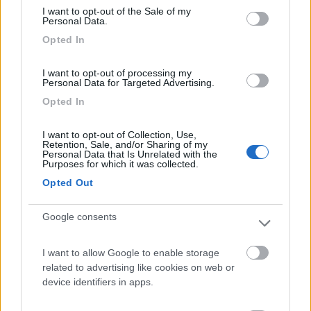
I want to opt-out of the Sale of my
Personal Data.
Opted In
I want to opt-out of processing my
Personal Data for Targeted Advertising.
15
doppioross
Opted In
1278
Inserito il
01/12/2017
alle:
13:10:29
I want to opt-out of Collection, Use,
non è così semplice come sembra, ci possono essere le
Retention, Sale, and/or Sharing of my
Personal Data that Is Unrelated with the
capitalizzazioni degli interessi...
Purposes for which it was collected.
____________________________________
Opted Out
Camper Diem (Orazio ed io)
22
Roberto66
Google consents
22611
I want to allow Google to enable storage
Inserito il
01/12/2017
alle:
13:27:17
related to advertising like cookies on web or
In risposta al messaggio di
doppioross
del
01/12/2017
alle
13:10:29
device identifiers in apps.
non è così semplice come sembra, ci possono essere le capitalizzazioni