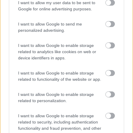
I want to allow my user data to be sent to
degli interessi...
Google for online advertising purposes.
Quoto
I want to allow Google to send me
Per essere sicuri dei conteggi finali compresi annessi e connessi
personalized advertising.
chiederei a chi eroga il prestito di realizzare un prospetto.
P.s oltre al costo assicurati sulle modalita' e calusole di rimborso
I want to allow Google to enable storage
rata rid , bollettini , penali ...
related to analytics like cookies on web or
device identifiers in apps.
ciao
I want to allow Google to enable storage
related to functionality of the website or app.
I want to allow Google to enable storage
related to personalization.
I want to allow Google to enable storage
18
francarmen
related to security, including authentication
functionality and fraud prevention, and other
2566