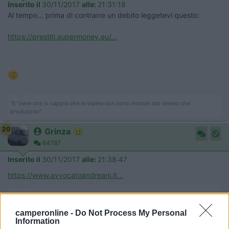
Inserito il
30/11/2017
alle:
21:31:18
Al tempo... prima di contrarre un debito leggetevi questo:
https://prestiti.supermoney.eu/...
"E' bene che si sappia che le vipere non sono immuni dal veleno che
producono"
20
Grinza
64787
Inserito il
30/11/2017
alle:
21:38:47
https://www.avvocatoandreani.it...
Il problema non è la gente che non comprende ma la gente che giudica quello
che nemmeno comprende
camperonline -
Do Not Process My Personal
Information
8
alpinalf