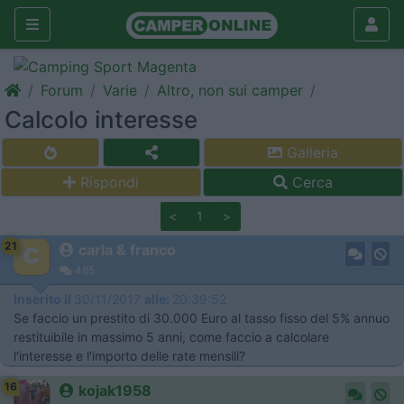
Forum
Varie
Altro, non sui camper
Calcolo interesse
Galleria
Rispondi
Cerca
<
1
>
21
carla & franco
485
Inserito il
30/11/2017
alle:
20:39:52
Se faccio un prestito di 30.000 Euro al tasso fisso del 5% annuo
restituibile in massimo 5 anni, come faccio a calcolare
l'interesse e l'importo delle rate mensili?
16
kojak1958