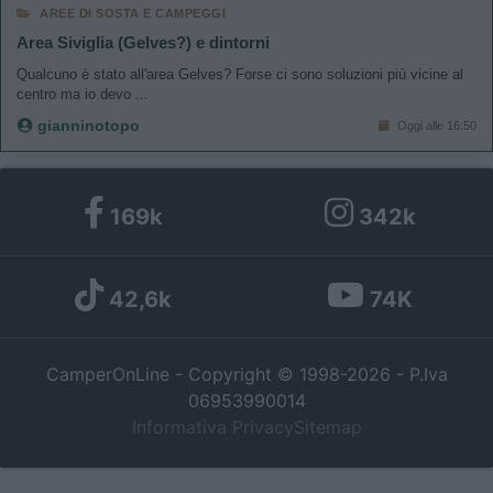
AREE DI SOSTA E CAMPEGGI
Area Siviglia (Gelves?) e dintorni
Qualcuno è stato all'area Gelves? Forse ci sono soluzioni più vicine al
centro ma io devo ...
gianninotopo
Oggi alle 16:50
169k
342k
42,6k
74K
CamperOnLine - Copyright © 1998-2026 - P.Iva
06953990014
Informativa Privacy
Sitemap