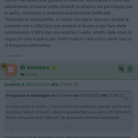
allestimento di nuove piste ciclabili (a scapito dei parcheggi per
le auto), destinate a rimanere scarsamente trafficate.
Tornando ai monopattini, io credo che siano davvero poche le
persone che li utilizzano per andare al lavoro o per fare delle
commissioni. Il 90% dei monopattini li vedo, infatti, nelle mani di
ragazzini che li usano per motivi ludici e non certo come mezzo
di trasporto alternativo.
Giuseppe
19
bottastra
10347
Inserito il
18/09/2020
alle:
23:04:19
In risposta al messaggio di
il tornitore
del
18/09/2020
alle
21:46:22
Ci sono ciclisti e ciclisti... I veri ciclisti che si allenano quando vanno lenti,
sul piano, fanno i 30km/h... Mentre quando fanno sul serio i 45-50km/h li
fanno con punte di 60-65km/h. Se dovessero allenarsi seriamente
...
Concordo: l'aver favorito l'uso dei monopattini non mi pare che