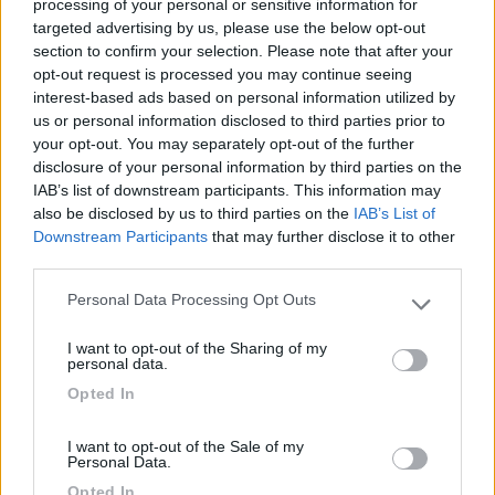
processing of your personal or sensitive information for
14668
targeted advertising by us, please use the below opt-out
Inserito il
18/09/2020
alle:
15:19:59
section to confirm your selection. Please note that after your
A Roma ce ne sono molti, pericolosi per se stessi e per gli altri.
opt-out request is processed you may continue seeing
Ormai sono abituato al delirio
interest-based ads based on personal information utilized by
us or personal information disclosed to third parties prior to
Pace, salute, serenità
your opt-out. You may separately opt-out of the further
11
disclosure of your personal information by third parties on the
dielle6971
IAB’s list of downstream participants. This information may
1098
also be disclosed by us to third parties on the
IAB’s List of
Inserito il
18/09/2020
alle:
15:50:12
Downstream Participants
that may further disclose it to other
Non ha molto senso se non quello che io sull'Aurelia col
third parties.
monopattino non ci andrei MAI ( in bici proprio se obbligato...).
Poi su quella ciclabile vedi anche mezzi con 4 posti affiancati
Personal Data Processing Opt Outs
Please note that this website/app uses one or more Google
due a due ed anche con quelli ... Oltrechè ciclisti che pensano
services and may gather and store information including but
di dover battere il record di velocità che, alla fine, sono forse i
I want to opt-out of the Sharing of my
not limited to your visit or usage behaviour. You may click to
personal data.
più pericolosi.
grant or deny consent to Google and its third-party tags to
Opted In
use your data for below specified purposes in below Google
Resta comunque una bella ciclabile.
consent section.
I want to opt-out of the Sale of my
Dielle family
Personal Data.
17
Opted In
Clint