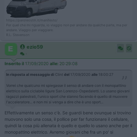
https://paroleostili.it/manifesto/
Per quel che mi riguarda, io viaggio non per andare da qualche parte, ma per
andare. Viaggio per viaggiare.
R.L. Stevenson
ezio59
-
Inserito il
17/09/2020
alle:
20:29:08
In risposta al messaggio di
Clint
del
17/09/2020
alle
18:00:27
Vorrei che qualcuno mi spiegasse il senso di andare con il monopattino
elettrico sulla ciclabile ligure San Lorenzo-Ospedaletti. Lo usano giovani
ragazzi palestrati, l'unico sport che stanno facendo è quello di muovere
l'acceleratore... e non mi si venga a dire che è uno sport...
Effettivamente un senso c'è. Se guardi bene ovunque si trovino
muovono solo una cosa, il pollice per far funzionare il cellulare,
quindi la cosa più allenata è quello e quello lo usano anche per il
monopattino elettrico. Avremo giovani che fra un po' si