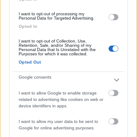
12792
I want to opt-out of processing my
Inserito il
18/09/2020
alle:
18:39:10
Personal Data for Targeted Advertising.
Sono in corso lavori per prolungarla sino a dopo Imperia.
Opted In
Grosso problema sono gli pseudo ciclisti campioni del mondo
che hanno preso la pista come luogo di gara... Tutti tappati
I want to opt-out of Collection, Use,
come fighetti e con bici costose che pensano di essere dei
Retention, Sale, and/or Sharing of my
padreterni....
Personal Data that Is Unrelated with the
Purposes for which it was collected.
16
impiegatodel...
Opted Out
30973
Google consents
Inserito il
18/09/2020
alle:
19:43:14
In risposta al messaggio di
Clint
del
18/09/2020
alle
18:39:10
I want to allow Google to enable storage
related to advertising like cookies on web or
Sono in corso lavori per prolungarla sino a dopo Imperia. Grosso
problema sono gli pseudo ciclisti campioni del mondo che hanno preso la
device identifiers in apps.
pista come luogo di gara... Tutti tappati come fighetti e con bici costose
che pensano di essere dei padreterni....
I want to allow my user data to be sent to
Almeno la usano, non come spesso accade che viaggiano in
Google for online advertising purposes.
strada in presenza della pista