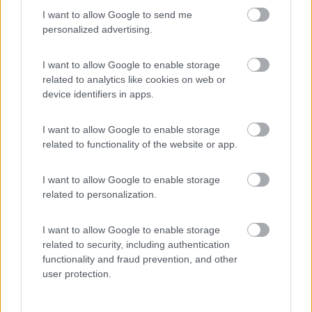
I want to allow Google to send me
Silvio
personalized advertising.
ezio59
-
I want to allow Google to enable storage
Inserito il
18/09/2020
alle:
21:12:47
related to analytics like cookies on web or
device identifiers in apps.
In risposta al messaggio di
Clint
del
18/09/2020
alle
18:39:10
I want to allow Google to enable storage
Sono in corso lavori per prolungarla sino a dopo Imperia. Grosso
problema sono gli pseudo ciclisti campioni del mondo che hanno preso la
related to functionality of the website or app.
pista come luogo di gara... Tutti tappati come fighetti e con bici costose
che pensano di essere dei padreterni....
I want to allow Google to enable storage
Questo è uno dei motivi per cui tante volte con la bici da corsa
related to personalization.
è meglio andare in strada e lasciare la ciclabile a chi passeggia.
Non per tutte le ciclabili, ma in Italia quelle fatte bene sono
I want to allow Google to enable storage
poche.
related to security, including authentication
functionality and fraud prevention, and other
user protection.
Ezio
Servo per Amikeco by IPA "Viaggio per vedere non per
viaggiare"