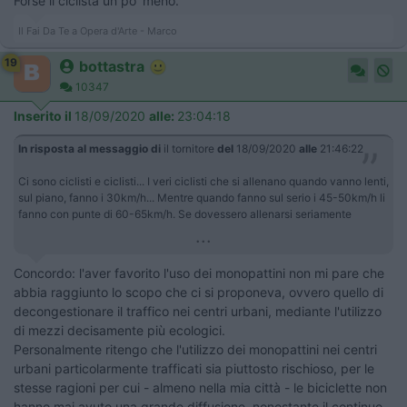
Forse il ciclista un po' meno.
Il Fai Da Te a Opera d'Arte - Marco
19
bottastra
10347
Inserito il
18/09/2020
alle:
23:04:18
In risposta al messaggio di
il tornitore
del
18/09/2020
alle
21:46:22
Ci sono ciclisti e ciclisti... I veri ciclisti che si allenano quando vanno lenti,
sul piano, fanno i 30km/h... Mentre quando fanno sul serio i 45-50km/h li
fanno con punte di 60-65km/h. Se dovessero allenarsi seriamente
...
Concordo: l'aver favorito l'uso dei monopattini non mi pare che
abbia raggiunto lo scopo che ci si proponeva, ovvero quello di
decongestionare il traffico nei centri urbani, mediante l'utilizzo
di mezzi decisamente più ecologici.
Personalmente ritengo che l'utilizzo dei monopattini nei centri
urbani particolarmente trafficati sia piuttosto rischioso, per le
stesse ragioni per cui - almeno nella mia città - le biciclette non
hanno mai avuto una grande diffusione, nonostante il continuo