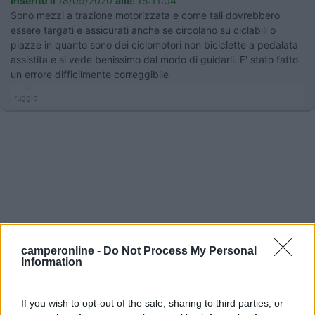
Inserito il
18/09/2020
alle:
15:11:04
Sono mezzi a trazione motorizzata e come tali dovrebbero
essere targati e assicurati anche se circolano su ciclabili o
piazze in quanto sono dei ciclomotori non biciclette a pedalata
assistita e si vede benissimo dal modo di guidarli. E' stato fatto
un errore difficilmente correggibile
ruggio
camperonline -
Do Not Process My Personal
Information
12
Ummagamma
If you wish to opt-out of the sale, sharing to third parties, or