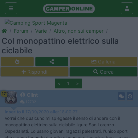
Forum
Varie
Altro, non sui camper
Col monopattino elettrico sulla
ciclabile
Galleria
Rispondi
Cerca
<
1
>
17
Clint
12792
Inserito il
17/09/2020
alle:
18:00:27
Vorrei che qualcuno mi spiegasse il senso di andare con il
monopattino elettrico sulla ciclabile ligure San Lorenzo-
Ospedaletti. Lo usano giovani ragazzi palestrati, l'unico sport
che stanno facendo è quello di muovere l'acceleratore... e non