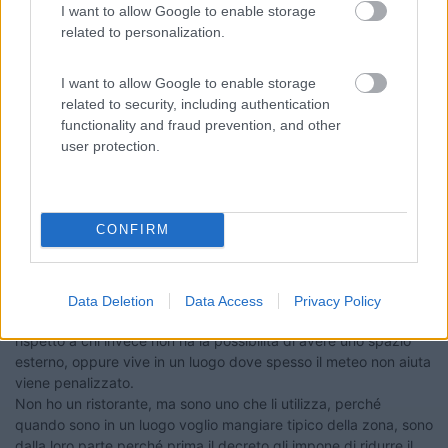
onabet
I want to allow Google to enable storage
related to personalization.
8
Turbo Arturo 66
233
I want to allow Google to enable storage
Inserito il
18/04/2021
alle:
17:43:24
related to security, including authentication
functionality and fraud prevention, and other
In risposta al messaggio di
Ummagamma
del
18/04/2021
alle
15:25:57
user protection.
Anche se riaprono, anche se vaccinati ecc, bisognerà avere molta
cautela, evitando luoghi blasonati, i ristoranti meglio prendere da asporto
Ci sono tanti posti belli in Italia, poco conosciuti, fuori mano ecc si
mangia bene ovunque siamo in Italia
CONFIRM
La cosa che mi da fastidio è che se un settore viene
penalizzato ok, deve essere penalizzato per tutti, dal 26 aprile
Data Deletion
Data Access
Privacy Policy
chi ha lo spazio esterno e il clima ideale ne crea un vantaggio
rispetto a chi invece non ha la possibilità di avere uno spazio
esterno, oppure vive in un luogo dove spesso il meteo non aiuta
viene penalizzato.
Non ho un ristorante, ma sono uno che li utilizza, perché
quando sono in un luogo voglio mangiare tipico della zona, sono
dalla loro parte perché prima il decreto gli impone di ridurre il