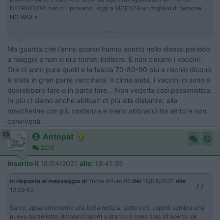
DETRATTORI non ci riprovano . oggi a VICENZA un migliaio di persone
NO WAX si
...
Ma guarda che l'anno scorso hanno aperto nello stesso periodo
a maggio e non si era tornati indietro. E non c'erano i vaccini.
Ora ci sono pure quelli e la fascia 70-80-90 più a rischio dicono
è stata in gran parte vaccinata. Il clima aiuta, i vaccini ci sono e
dovrebbero fare o in parte fare... Non vederla così pessimistica.
In più ci siamo anche abituati di più alle distanze, alle
mascherine con più costanza e meno abbracci tra amici e non
conviventi.
13
Antopat
2219
Inserito il
18/04/2021
alle:
19:41:35
In risposta al messaggio di
Turbo Arturo 66
del
18/04/2021
alle
12:29:42
Salve, apparentemente una bella notizia, sotto certi aspetti sembra una
nuova barzelletta, ristoranti aperti a pranzo e cena solo all'aperto: ok