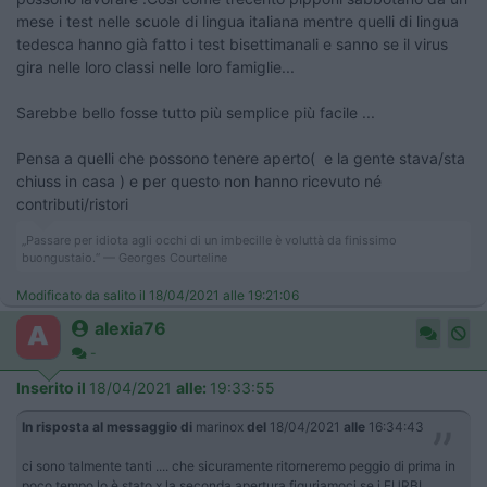
mese i test nelle scuole di lingua italiana mentre quelli di lingua
tedesca hanno già fatto i test bisettimanali e sanno se il virus
gira nelle loro classi nelle loro famiglie...
Sarebbe bello fosse tutto più semplice più facile ...
Pensa a quelli che possono tenere aperto( e la gente stava/sta
chiuss in casa ) e per questo non hanno ricevuto né
contributi/ristori
„Passare per idiota agli occhi di un imbecille è voluttà da finissimo
buongustaio.“ — Georges Courteline
Modificato da salito il 18/04/2021 alle 19:21:06
alexia76
-
Inserito il
18/04/2021
alle:
19:33:55
In risposta al messaggio di
marinox
del
18/04/2021
alle
16:34:43
ci sono talmente tanti .... che sicuramente ritorneremo peggio di prima in
poco tempo lo è stato x la seconda apertura figuriamoci se i FURBI