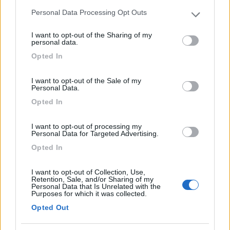
Jana - Mente Semplice tessera n.3 Komu neni zhury dano, v apatice nekoupi.
Personal Data Processing Opt Outs
Please note that this website/app uses one or more Google
services and may gather and store information including but
17
salito
I want to opt-out of the Sharing of my
not limited to your visit or usage behaviour. You may click to
personal data.
29159
grant or deny consent to Google and its third-party tags to
Opted In
Inserito il
18/04/2021
alle:
16:55:18
use your data for below specified purposes in below Google
Necessario avere sempre sotto controllo tramite i tamponi se ci
consent section.
sono e dove sono i positivi al virus ma...
I want to opt-out of the Sale of my
Personal Data.
...ma ci sono i puntigliosi non solo ""no wax """ ma pure i no test
...
Opted In
.
"""...
I want to opt-out of processing my
Personal Data for Targeted Advertising.
https://www.rainews.it/tgr/bolz...
Opted In
...ocale a decidere in materia. Se l'accoglimento dell'istanza
riporterà tutti in aula, il suo ulteriore rigetto convincerà
I want to opt-out of Collection, Use,
Retention, Sale, and/or Sharing of my
probabilmente molti genitori ad arrendersi e a prestare il
Personal Data that Is Unrelated with the
consenso.
Purposes for which it was collected.
Opted Out
Nel frattempo, però, i test in autosomministrazione già partiti
nelle scuole tedesche e ladine sono ancora fermi in quasi tutti