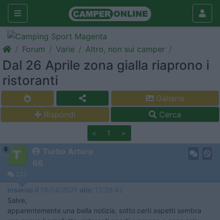
Forum
Varie
Altro, non sui camper
Dal 26 Aprile zona gialla riaprono i
ristoranti
Galleria
Rispondi
Cerca
<
1
>
8
Turbo Arturo
66
233
Inserito il
18/04/2021
alle:
12:29:42
Salve,
apparentemente una bella notizia, sotto certi aspetti sembra