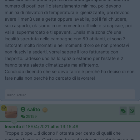
numero di posti per il distanziamento minimo, poi devono
munirsi di rilevatori di temperatura e igienizzante, poi devono
avere il menù usa e getta oppure lavabile, poi li fai chiudere,
solo asporto, ok siamo in un momento difficile e si capisce, poi
vai al supermercato e ti spaventi....nella mia zona c'è una
località sperduta nelle campagne con 89 abitanti, ci sono 3
ristoranti molto rinomati e nei momenti d'oro se non prenotavi
non riuscivi a sederti, vorrei sapere il loro fatturante con
l'asporto...adesso uno ha lo spazio esterno per l'estate e 2
hanno tante salette climatizzate ma all'interno.
Concludo dicendo che se devo fallire è perché ho deciso di non
fare nulla non perché ho cercato di lavorare!
Turbo Arturo
17
salito
29159
Inserito il
18/04/2021
alle:
19:16:48
Troppe pippe ...ti dicono l' ottanta per cento di quelli che
possono lavorare .Così come trecento pipponi sabbotano da un