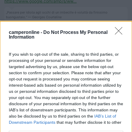
https://www.google.com/amp/s/ww...
„Passare per idiota agli occhi di un imbecille è voluttà da finissimo
buongustaio.“ — Georges Courteline
Modificato da salito il 18/04/2021 alle 16:43:10
camperonline -
Do Not Process My Personal
22
jana
Information
18825
Inserito il
18/04/2021
alle:
16:45:18
If you wish to opt-out of the sale, sharing to third parties, or
processing of your personal or sensitive information for
In risposta al messaggio di
salito
del
18/04/2021
alle
16:42:28
targeted advertising by us, please use the below opt-out
section to confirm your selection. Please note that after your
Notizia di giorni fa Un noto negazionista norvegese sessantenne, che
opt-out request is processed you may continue seeing
aveva anche ospitato due grandi eventi pubblici nella sua proprietà
contro la “dittatura” delle misure anti coronavirus, è morto a sua volta di
interest-based ads based on personal information utilized by
...
us or personal information disclosed to third parties prior to
your opt-out. You may separately opt-out of the further
Quando muoiono quelli per me e' come quando muore in
disclosure of your personal information by third parties on the
cacciatore perche l'ha preso per sbaglio per un cinghiale il suo
IAB’s list of downstream participants. This information may
collega. O giu di li... CIoe non me ne frega niente, anzi. Mi
also be disclosed by us to third parties on the
IAB’s List of
dispiace molto di piu pero se a causa sto incoscente si sono
Downstream Participants
that may further disclose it to other
infettate altre persone e stanno male o non stanno proprio piu.
third parties.