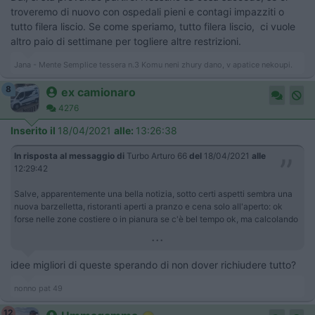
troveremo di nuovo con ospedali pieni e contagi impazziti o
tutto filera liscio. Se come speriamo, tutto filera liscio, ci vuole
altro paio di settimane per togliere altre restrizioni.
Jana - Mente Semplice tessera n.3 Komu neni zhury dano, v apatice nekoupi.
8
ex camionaro
4276
Inserito il
18/04/2021
alle:
13:26:38
In risposta al messaggio di
Turbo Arturo 66
del
18/04/2021
alle
12:29:42
Salve, apparentemente una bella notizia, sotto certi aspetti sembra una
nuova barzelletta, ristoranti aperti a pranzo e cena solo all'aperto: ok
forse nelle zone costiere o in pianura se c'è bel tempo ok, ma calcolando
...
idee migliori di queste sperando di non dover richiudere tutto?
nonno pat 49
12