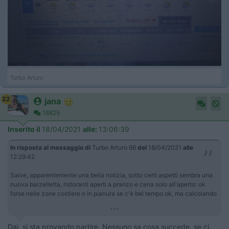
Turbo Arturo
22
jana
18825
Inserito il
18/04/2021
alle:
13:06:39
In risposta al messaggio di
Turbo Arturo 66
del
18/04/2021
alle
12:29:42
Salve, apparentemente una bella notizia, sotto certi aspetti sembra una
nuova barzelletta, ristoranti aperti a pranzo e cena solo all'aperto: ok
forse nelle zone costiere o in pianura se c'è bel tempo ok, ma calcolando
...
Dai, si sta provando partire. Nessuno sa cosa succede, se ci