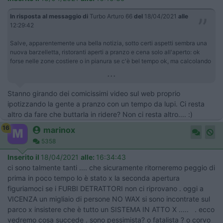
In risposta al messaggio di
Turbo Arturo 66
del
18/04/2021
alle
12:29:42
Salve, apparentemente una bella notizia, sotto certi aspetti sembra una
nuova barzelletta, ristoranti aperti a pranzo e cena solo all'aperto: ok
forse nelle zone costiere o in pianura se c'è bel tempo ok, ma calcolando
...
Stanno girando dei comicissimi video sul web proprio
ipotizzando la gente a pranzo con un tempo da lupi. Ci resta
altro da fare che buttarla in ridere? Non ci resta altro.... :)
16
marinox
5358
Inserito il
18/04/2021
alle:
16:34:43
ci sono talmente tanti .... che sicuramente ritorneremo peggio di
prima in poco tempo lo è stato x la seconda apertura
figuriamoci se i FURBI DETRATTORI non ci riprovano . oggi a
VICENZA un migliaio di persone NO WAX si sono incontrate sul
parco x insistere che è tutto un SISTEMA IN ATTO X ..... . ecco
vedremo cosa succede . sono pessimista? o fatalista ? o corvo