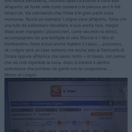
una nuova barzelletta, ristoranti aperti a pranzo e cena solo
all'aperto: ok forse nelle zone costiere o in pianura se c'è bel
tempo ok, ma calcolando che l'Italia è in gran parte zona
montuosa, faccio un esempio: Livigno cena all'aperto, forse con
una tuta da palombaro riscaldata si può anche fare, magari
dopo aver mangiato i pizzoccheri, come secondo lo stinco,
accompagnato da una bottiglia di vino Sfùrzat e 1 litro di
bombardino, forse si può anche togliere il casco.....pazzesco,
ok Livigno sarà un caso estremo ma anche solo al Santuario di
Oropa oppure all'Aprica che siamo molto + in basso, non penso
che sia così digeribile la cena, dopo si inizierà a sentire
ambulanze che portano via gente con la congestione....
Meteo di Livigno