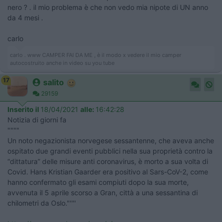
nero ? . il mio problema è che non vedo mia nipote di UN anno
da 4 mesi .
carlo
carlo . www CAMPER FAI DA ME , è il modo x vedere il mio camper
autocostruito anche in video su you tube
17
salito
29159
Inserito il
18/04/2021
alle:
16:42:28
Notizia di giorni fa
""""
Un noto negazionista norvegese sessantenne, che aveva anche
ospitato due grandi eventi pubblici nella sua proprietà contro la
“dittatura” delle misure anti coronavirus, è morto a sua volta di
Covid. Hans Kristian Gaarder era positivo al Sars-CoV-2, come
hanno confermato gli esami compiuti dopo la sua morte,
avvenuta il 5 aprile scorso a Gran, città a una sessantina di
chilometri da Oslo."''''