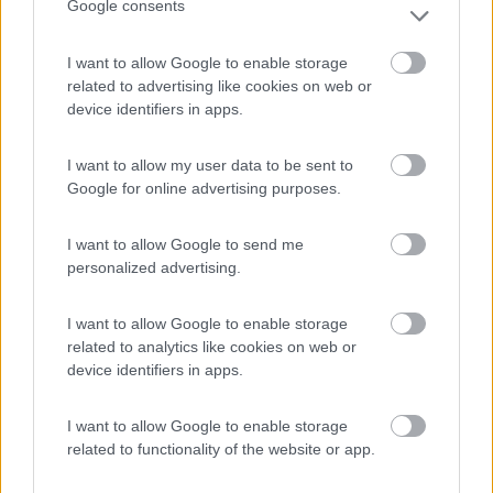
Google consents
gli istituti italiani. Sarà...
"""''''''
Sarà ...
I want to allow Google to enable storage
related to advertising like cookies on web or
„Passare per idiota agli occhi di un imbecille è voluttà da finissimo
device identifiers in apps.
buongustaio.“ — Georges Courteline
Modificato da salito il 18/04/2021 alle 16:59:07
I want to allow my user data to be sent to
18
onabet
Google for online advertising purposes.
2252
I want to allow Google to send me
Inserito il
18/04/2021
alle:
17:04:30
personalized advertising.
In risposta al messaggio di
marinox
del
18/04/2021
alle
16:34:43
I want to allow Google to enable storage
ci sono talmente tanti .... che sicuramente ritorneremo peggio di prima in
poco tempo lo è stato x la seconda apertura figuriamoci se i FURBI
related to analytics like cookies on web or
DETRATTORI non ci riprovano . oggi a VICENZA un migliaio di persone
device identifiers in apps.
NO WAX si
...
I want to allow Google to enable storage
related to functionality of the website or app.
anche io sono in astinenza nipoti e pesa proprio tanto