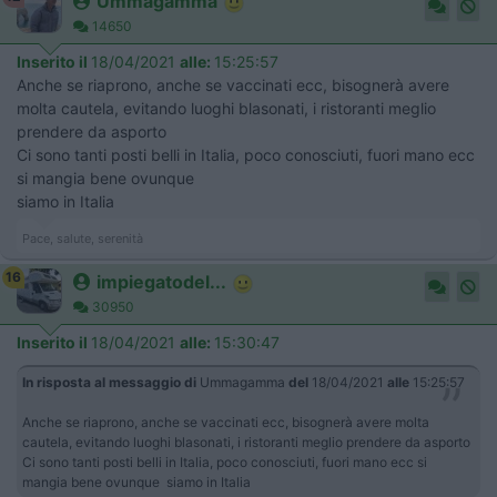
Ummagamma
14650
Inserito il
18/04/2021
alle:
15:25:57
Anche se riaprono, anche se vaccinati ecc, bisognerà avere
molta cautela, evitando luoghi blasonati, i ristoranti meglio
prendere da asporto
Ci sono tanti posti belli in Italia, poco conosciuti, fuori mano ecc
si mangia bene ovunque
siamo in Italia
Pace, salute, serenità
16
impiegatodel...
30950
Inserito il
18/04/2021
alle:
15:30:47
In risposta al messaggio di
Ummagamma
del
18/04/2021
alle
15:25:57
Anche se riaprono, anche se vaccinati ecc, bisognerà avere molta
cautela, evitando luoghi blasonati, i ristoranti meglio prendere da asporto
Ci sono tanti posti belli in Italia, poco conosciuti, fuori mano ecc si
mangia bene ovunque siamo in Italia