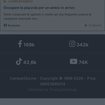
COMPORTAMENTI
Occupare la piazzola per un amico in arrivo
Vorrei conoscere le opinioni in merito ad una frequente usanza di
camperisti (secondo me i...
korsara
25 minuti fa
169k
342k
42,6k
74K
CamperOnLine - Copyright © 1998-2026 - P.Iva
06953990014
Informativa Privacy
Sitemap