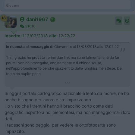
Giovanni
18
dani1967
31616
Inserito il
13/03/2018
alle:
12:22:22
In risposta al messaggio di
Giovanni
del
13/03/2018
alle
12:07:22
Ti ringrazio: ho provato i primi due link ma sono talmente lenti da far
paura! Non ho proseguito, onestamente e ti chiedo scusa,
nell'approfondimento perché spazientito dalle lunghissime attese. Del
terzo ho capito poco
...
Si oggi il portale cartografico nazionale è lento da morire, ne ho
anche bisogno per lavoro e sto impazzendo.
Ho visto che i trentini hanno il braccino corto come dati
geografici rispetto a noi piemontesi, ma non maneggio mai i loro
dati.
I tedeschi sono peggio, per vedere le ortofotocarte sono
impazzito.