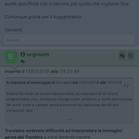
quelle specificità che ci servono per quello che vogliamo fare.
Comunque grazie per il suggerimento.
Giovanni
Giovanni
ergosum
-
Inserito il
13/03/2018
alle:
09:33:49
In risposta al messaggio di
Giovanni
del
12/03/2018
alle
19:15:06
Stiamo facendo un lavoro massacrante; avvalendoci di un nostro
programmello che, sfruttando Google Earth, andiamo a verificare la bontà
dei punti sosta e camper service presenti sui database dei siti per
camperisti, tipo
...
Troviamo notevole difficoltà ad interpretare le immagini
aeree del Trentino
e zone limitrofe mentre