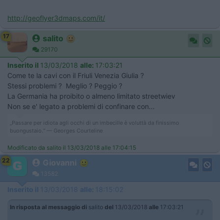
http://geoflyer3dmaps.com/it/
17
salito
29170
Inserito il
13/03/2018
alle:
17:03:21
Come te la cavi con il Friuli Venezia Giulia ?
Stessi problemi ? Meglio ? Peggio ?
La Germania ha proibito o almeno limitato streetwiev
Non se e' legato a problemi di confinare con...
„Passare per idiota agli occhi di un imbecille è voluttà da finissimo
buongustaio.“ — Georges Courteline
Modificato da salito il 13/03/2018 alle 17:04:15
22
Giovanni
13582
Inserito il
13/03/2018
alle:
18:15:02
In risposta al messaggio di
salito
del
13/03/2018
alle
17:03:21