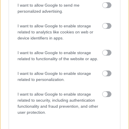
quasi automaticamente la correzione delle coordinate e per
I want to allow Google to send me
quelli completamente sbagliati, cercare quello possibile più
personalized advertising.
vicino tenendo sempre separate le liste. Alla fine della favola,
comunque, avremo una tabella di marcia per singola regione,
I want to allow Google to enable storage
tanti itinerari per il nostro navigatore per ogni singola tappa
related to analytics like cookies on web or
ordinati per punti sosta a partire dal più vicino al centro, e tutti i
device identifiers in apps.
POI lungo il percorso segnati con messaggio tipo
'Attenzione:
Area attrezzata. L'area attrezzata di Milano è a 300 metri da
te".
Ecco, queste manovre con Mapquest non possiamo farle.
I want to allow Google to enable storage
related to functionality of the website or app.
Avevo pubblicato il link, la settimana scorsa, della tabella di
marcia per la Calabria nella discussione in cui un forumista
I want to allow Google to enable storage
chiedeva informazioni ma, visto che non aveva attirato alcun
related to personalization.
interesse, ho pensato bene di cancellare il mio intervento.
Giovanni
I want to allow Google to enable storage
related to security, including authentication
Giovanni
functionality and fraud prevention, and other
user protection.
22
Giovanni
13582