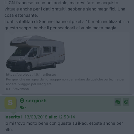
L'IGN francese ha un bel portale, ma devi fare un acquisto
virtuale anche per i dati gratuiti, sebbene siano magnifici. Una
cosa estenuante.
I dati satellitari di Sentinel hanno il pixel a 10 metri inutilizzabili a
questo scopo. Anche li per scaricarli ci vuole molta magia.
https://paroleostili.it/manifesto/
Per quel che mi riguarda, io viaggio non per andare da qualche parte, ma per
andare. Viaggio per viaggiare.
R.L. Stevenson
sergiozh
-
Inserito il
13/03/2018
alle:
12:50:14
Io mi trovo molto bene con questa su iPad, esoste anche per
altri.