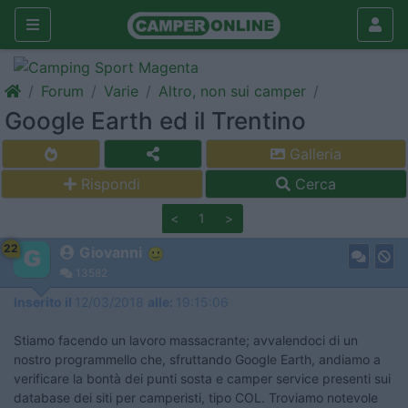
Forum
Varie
Altro, non sui camper
Google Earth ed il Trentino
Galleria
Rispondi
Cerca
<
1
>
22
Giovanni
13582
Inserito il
12/03/2018
alle:
19:15:06
Stiamo facendo un lavoro massacrante; avvalendoci di un
nostro programmello che, sfruttando Google Earth, andiamo a
verificare la bontà dei punti sosta e camper service presenti sui
database dei siti per camperisti, tipo COL. Troviamo notevole