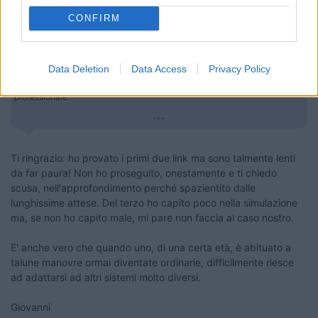
Inserito il
13/03/2018
alle:
12:07:22
CONFIRM
In risposta al messaggio di
dani1967
del
13/03/2018
alle
11:51:05
Gearth è uno strumento non professionale. Esistono strumenti cartografici
Data Deletion
Data Access
Privacy Policy
più affinati che afferiscono alle cartografie locali. Questi poi possono
anche avere dei visualizzatori diversi Per una visualizzazione 2D
professionale
...
Ti ringrazio: ho provato i primi due link ma sono talmente lenti
da far paura! Non ho proseguito, onestamente e ti chiedo
scusa, nell'approfondimento perché spazientito dalle
lunghissime attese. Del terzo ho capito poco nella simulazione
ma, se non ho capito male, mi pare non faccia al caso nostro.
E' anche vero che quando uno, di una certa età, è abituato a
talune manovre ormai diventate ordinarie, difficilmente riesce
ad adattarsi ad altri sistemi molto diversi.
Giovanni