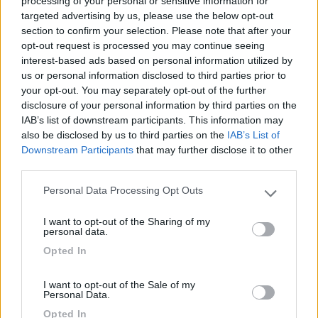
processing of your personal or sensitive information for
targeted advertising by us, please use the below opt-out
section to confirm your selection. Please note that after your
opt-out request is processed you may continue seeing
interest-based ads based on personal information utilized by
us or personal information disclosed to third parties prior to
your opt-out. You may separately opt-out of the further
disclosure of your personal information by third parties on the
IAB’s list of downstream participants. This information may
also be disclosed by us to third parties on the
IAB’s List of
Downstream Participants
that may further disclose it to other
third parties.
22
Personal Data Processing Opt Outs
Giovanni
Please note that this website/app uses one or more Google
13582
services and may gather and store information including but
I want to opt-out of the Sharing of my
not limited to your visit or usage behaviour. You may click to
Inserito il
13/03/2018
alle:
11:52:19
personal data.
grant or deny consent to Google and its third-party tags to
Opted In
use your data for below specified purposes in below Google
In risposta al messaggio di
ergosum
del
13/03/2018
alle
09:33:49
consent section.
Troviamo notevole difficoltà ad interpretare le immagini aeree del
I want to opt-out of the Sale of my
Personal Data.
Trentino e zone limitrofe mentre Non ho capito in cosa consiste la
difficoltà? Poca risoluzione? Potresti dirmi come funziona il programmino
Opted In