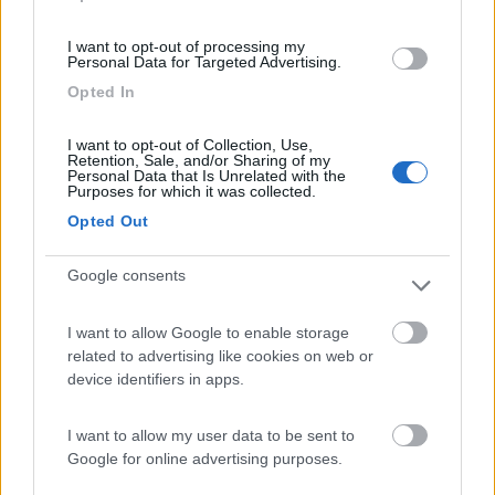
che hai fatto?
I want to opt-out of processing my
Personal Data for Targeted Advertising.
Se punti su Roma, vedi case e, zoomando, vedi anche i pedoni;
se punti su Borgo Valsugana, per esempio, vedi poco più di
Opted In
nulla, e se zoomi fai pure peggio. Il programma, non mio
(l'autore originario era ben noto su questo forum ma è dovuto
I want to opt-out of Collection, Use,
uscire malamente), a cui da qualche anno collaboro
Retention, Sale, and/or Sharing of my
Personal Data that Is Unrelated with the
nell'ampliamento, ci è fondamentale, abbinato a Google Earth,
Purposes for which it was collected.
per produrre un lavoro che riteniamo interessante; ovviamente
Opted Out
non a scopo di lucro e neanche da pubblicizzare ma solo per
uso interno o per qualche amico.
Google consents
Per ogni singola regione definiamo le tappe più importanti; il
programma, per queste tappe estrae da oltre 20 siti per
I want to allow Google to enable storage
camperisti, tra cui COL, i punti per camper per ognuna di
related to advertising like cookies on web or
queste tappe, nonché, separati, i punti per camper che si
device identifiers in apps.
troverebbero lungo il tragitto tra una tappa e l'altra. Per punti
sosta intendo, distintamente, parcheggi od aree attrezzate con
I want to allow my user data to be sent to
camper service. Verificato che questi punti che si trovano sono
Google for online advertising purposes.
affidabili al 10% come precisione di coordinate, questo
programma ci permette, per ogni singolo posto apportarne