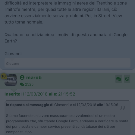
difficoltà ad interpretare le immagini aeree del Trentino e zone
limitrofe mentre, per quasi tutte le altre regioni italiani, ciò
avviene essenzialmente senza problemi. Poi, in Street View
tutto torna normale.
Qualcuno ha notizia circa i motivi di questa anomalia di Google
Earth?
Giovanni
Giovanni
16
marob
2525
Inserito il
12/03/2018
alle:
21:15:52
In risposta al messaggio di
Giovanni
del
12/03/2018
alle
19:15:06
Stiamo facendo un lavoro massacrante; avvalendoci di un nostro
programmello che, sfruttando Google Earth, andiamo a verificare la bontà
dei punti sosta e camper service presenti sui database dei siti per
camperisti, tipo