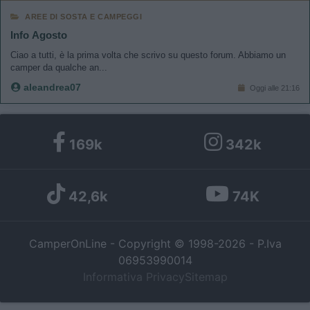
AREE DI SOSTA E CAMPEGGI
Info Agosto
Ciao a tutti, è la prima volta che scrivo su questo forum. Abbiamo un
camper da qualche an...
aleandrea07
Oggi alle 21:16
169k
342k
42,6k
74K
CamperOnLine - Copyright © 1998-2026 - P.Iva
06953990014
Informativa Privacy
Sitemap