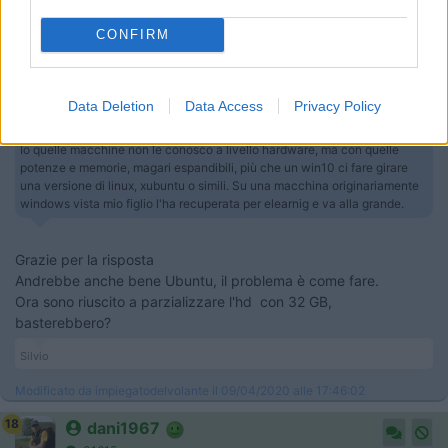
16
impiegatodel...
CONFIRM
30961
Inserito il
09/04/2020
alle:
17:40:54
Data Deletion
Data Access
Privacy Policy
In risposta al messaggio di
dani1967
del
09/04/2020
alle
17:36:12
Io quelle macchine non le conosco a livello hardware, ma con quelle
potenze e memorie, magari espandibili, più che un win10 ci fare girare
una versione di linux, xubuntu o simili. Su una macchina originariamente
windows vista mio figlio l'ha recuperata per elearnig e va alla grande.
Grazie per la risposta
Andrebbe anche bene Ubuntu, il problema è come fare.
Ora sono riuscito a parzializzare l'hd con 32 GB,
basterebbero?
Silvio
Modificato da impiegatodelvolante il 09/04/2020 alle 17:46:02
18
dani1967