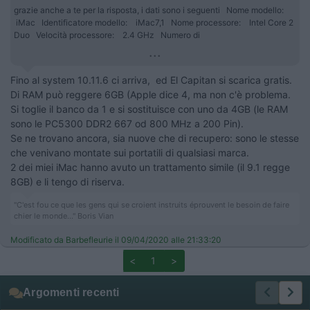
grazie anche a te per la risposta, i dati sono i seguenti Nome modello:
iMac Identificatore modello: iMac7,1 Nome processore: Intel Core 2
Duo Velocità processore: 2.4 GHz Numero di
...
Fino al system 10.11.6 ci arriva, ed El Capitan si scarica gratis.
Di RAM può reggere 6GB (Apple dice 4, ma non c'è problema.
Si toglie il banco da 1 e si sostituisce con uno da 4GB (le RAM
sono le PC5300 DDR2 667 od 800 MHz a 200 Pin).
Se ne trovano ancora, sia nuove che di recupero: sono le stesse
che venivano montate sui portatili di qualsiasi marca.
2 dei miei iMac hanno avuto un trattamento simile (il 9.1 regge
8GB) e li tengo di riserva.
"C'est fou ce que les gens qui se croient instruits éprouvent le besoin de faire
chier le monde..." Boris Vian
Modificato da Barbefleurie il 09/04/2020 alle 21:33:20
<
1
>
Argomenti recenti