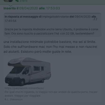
31615
Inserito il
09/04/2020
alle:
17:53:03
In risposta al messaggio di
impiegatodelvolante
del
09/04/2020
alle
17:40:54
Grazie per la risposta Andrebbe anche bene Ubuntu, il problema è come
fare. Ora sono riuscito a parzializzare l'hd con 32 GB, basterebbero?
una installazione minimale potrebbe bastare, ma sei al limite.
Solo che sull'hardware mac non l'ho mai messo e non riuscirei
ad aiutarti. Esistono però molte guide in rete.
https://paroleostili.it/manifesto/
Per quel che mi riguarda, io viaggio non per andare da qualche parte, ma per
andare. Viaggio per viaggiare.
R.L. Stevenson