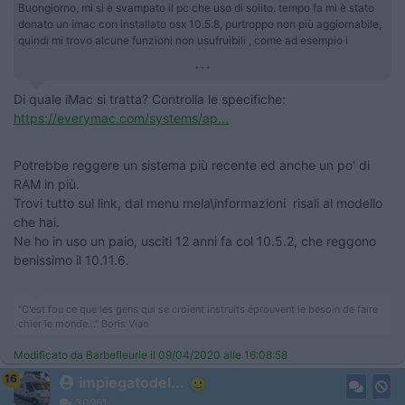
Buongiorno, mi si è svampato il pc che uso di solito. tempo fa mi è stato
donato un imac con installato osx 10.5.8, purtroppo non più aggiornabile,
quindi mi trovo alcune funzioni non usufruibili , come ad esempio i
...
Di quale iMac si tratta? Controlla le specifiche:
https://everymac.com/systems/ap...
Potrebbe reggere un sistema più recente ed anche un po' di
RAM in più.
Trovi tutto sul link, dal menu mela\informazioni risali al modello
che hai.
Ne ho in uso un paio, usciti 12 anni fa col 10.5.2, che reggono
benissimo il 10.11.6.
"C'est fou ce que les gens qui se croient instruits éprouvent le besoin de faire
chier le monde..." Boris Vian
Modificato da Barbefleurie il 09/04/2020 alle 16:08:58
16
impiegatodel...
30961