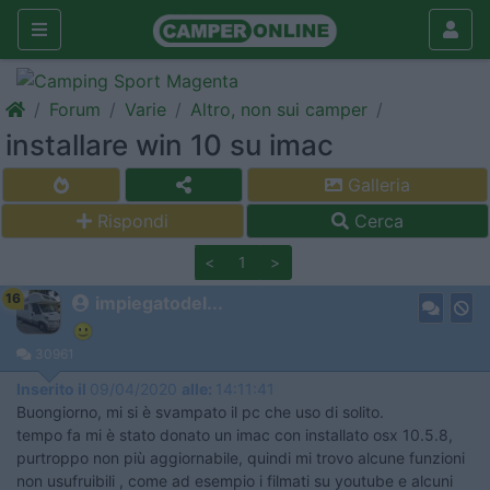
Forum
Varie
Altro, non sui camper
installare win 10 su imac
Galleria
Rispondi
Cerca
<
1
>
16
impiegatodel...
30961
Inserito il
09/04/2020
alle:
14:11:41
Buongiorno, mi si è svampato il pc che uso di solito.
tempo fa mi è stato donato un imac con installato osx 10.5.8,
purtroppo non più aggiornabile, quindi mi trovo alcune funzioni
non usufruibili , come ad esempio i filmati su youtube e alcuni