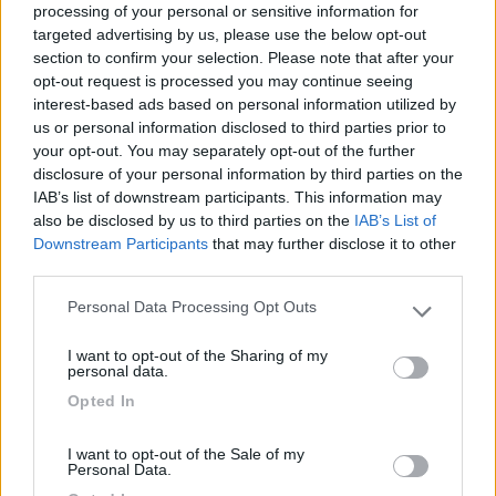
processing of your personal or sensitive information for
Numero di serie (sistema): W87440P6X86
targeted advertising by us, please use the below opt-out
Hardware UUID: 00000000-0000-1000-8000-
section to confirm your selection. Please note that after your
001B63AF9DC2
opt-out request is processed you may continue seeing
interest-based ads based on personal information utilized by
vorrei evitare di spedere soldi per hardwere e softwere.
us or personal information disclosed to third parties prior to
volevo solo sapere se resettando l'intero hd potevo installare
your opt-out. You may separately opt-out of the further
sopra win 10 che già possiedo, o al limite come fare per
disclosure of your personal information by third parties on the
installarlo insieme a ios
IAB’s list of downstream participants. This information may
also be disclosed by us to third parties on the
IAB’s List of
Silvio
Downstream Participants
that may further disclose it to other
third parties.
Personal Data Processing Opt Outs
Please note that this website/app uses one or more Google
services and may gather and store information including but
I want to opt-out of the Sharing of my
not limited to your visit or usage behaviour. You may click to
personal data.
grant or deny consent to Google and its third-party tags to
Opted In
use your data for below specified purposes in below Google
consent section.
I want to opt-out of the Sale of my
Personal Data.