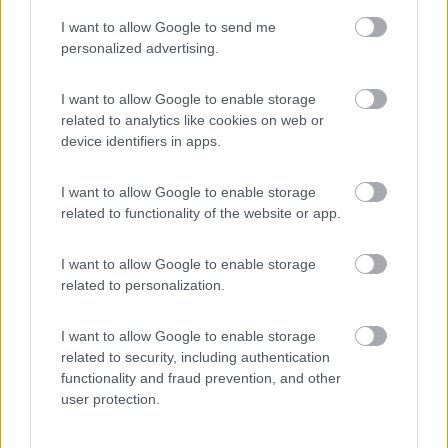
Silvio
I want to allow Google to send me
personalized advertising.
18
dani1967
31615
I want to allow Google to enable storage
related to analytics like cookies on web or
Inserito il
09/04/2020
alle:
17:36:12
device identifiers in apps.
Io quelle macchine non le conosco a livello hardware, ma con
quelle potenze e memorie, magari espandibili, più che un win10
ci fare girare una versione di linux, xubuntu o simili. Su una
I want to allow Google to enable storage
macchina originariamente windows vista mio figlio l'ha
related to functionality of the website or app.
recuperata per elearnig e va alla grande.
I want to allow Google to enable storage
related to personalization.
I want to allow Google to enable storage
related to security, including authentication
functionality and fraud prevention, and other
https://paroleostili.it/manifesto/
user protection.
Per quel che mi riguarda, io viaggio non per andare da qualche parte, ma per
andare. Viaggio per viaggiare.
R.L. Stevenson