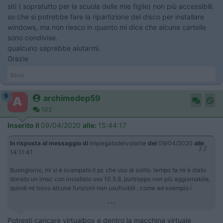
siti ( sopratutto per la scuola delle mie figlie) non più accessibili.
so che si potrebbe fare la ripartizione del disco per installare
windows, ma non riesco in quanto mi dice che alcune cartelle
sono condivise.
qualcuno saprebbe aiutarmi.
Grazie
Silvio
9
archimedep59
102
Inserito il
09/04/2020
alle:
15:44:17
In risposta al messaggio di
impiegatodelvolante
del
09/04/2020
alle
14:11:41
Buongiorno, mi si è svampato il pc che uso di solito. tempo fa mi è stato
donato un imac con installato osx 10.5.8, purtroppo non più aggiornabile,
quindi mi trovo alcune funzioni non usufruibili , come ad esempio i
...
Potresti caricare virtualbox e dentro la macchina virtuale