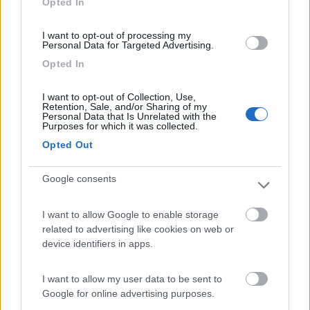
Opted In
I want to opt-out of processing my
Personal Data for Targeted Advertising.
9
archimedep59
Opted In
102
Inserito il
09/04/2020
alle:
17:23:45
I want to opt-out of Collection, Use,
Controllando quella lista su quell'imac si puo' mettere al
Retention, Sale, and/or Sharing of my
massimo win7 32 bit, il file dmg di virtualbox posso spedirtelo
Personal Data that Is Unrelated with the
Purposes for which it was collected.
con wetransfer se riesci ad aprire il sto wetransfer
Opted Out
16
impiegatodel...
30961
Google consents
Inserito il
09/04/2020
alle:
17:32:28
In risposta al messaggio di
archimedep59
del
09/04/2020
alle
17:23:45
I want to allow Google to enable storage
related to advertising like cookies on web or
Controllando quella lista su quell'imac si puo' mettere al massimo win7
device identifiers in apps.
32 bit, il file dmg di virtualbox posso spedirtelo con wetransfer se riesci
ad aprire il sto wetransfer
I want to allow my user data to be sent to
Ti ringrazio. Mi sa che lo lascerò così allora.
Google for online advertising purposes.
Ho paura che non mi risolva comunque la situazione