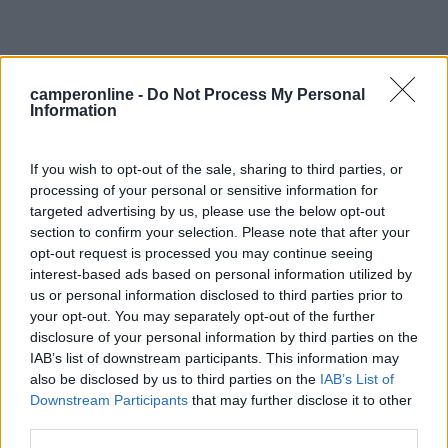
camperonline -
Do Not Process My Personal
Information
If you wish to opt-out of the sale, sharing to third parties, or
processing of your personal or sensitive information for
targeted advertising by us, please use the below opt-out
10
section to confirm your selection. Please note that after your
RobVision
opt-out request is processed you may continue seeing
1614
interest-based ads based on personal information utilized by
Inserito il
29/06/2018
alle:
16:37:56
us or personal information disclosed to third parties prior to
your opt-out. You may separately opt-out of the further
In risposta al messaggio di
ecostar
del
29/06/2018
alle
15:48:12
disclosure of your personal information by third parties on the
IAB’s list of downstream participants. This information may
grazie Roberto , durante l'avviso ho provato anche scollegare il caricbatt
also be disclosed by us to third parties on the
IAB’s List of
del tom tom che tra l'altro non era in funzione ma comunque alimentato e
non è cambiato nulla però non ho provato a scollegarlo senza avviso , mo
Downstream Participants
that may further disclose it to other
...
third parties.