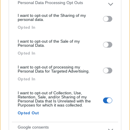
Personal Data Processing Opt Outs
Ciao Mario,
Please note that this website/app uses one or more Google
services and may gather and store information including but
I want to opt-out of the Sharing of my
suggerivo di utilizzare un HUB USB3 perchè le specifiche USB3
not limited to your visit or usage behaviour. You may click to
personal data.
prevedono correnti disponibili per ogni porta superiori (di molto)
grant or deny consent to Google and its third-party tags to
Opted In
a quelle di USB2, mantenendo compatibilità però a livello di
use your data for below specified purposes in below Google
protocollo.
consent section.
I want to opt-out of the Sale of my
Personal Data.
Il HUB in questione quindi lo colleghi su una porta qualsiasi del
tuo PC, ma avendo un suo alimentatore non sfrutta l'energia
Opted In
della tua porta PC per alimentare le periferiche, e riesce a
spingere anche più prodotti energivori: è di fatto una "ciabatta"
I want to opt-out of processing my
USB che però ha una maggiore corrente disponibile ad ogni
Personal Data for Targeted Advertising.
presa.
Opted In
Un esempio:
I want to opt-out of Collection, Use,
https://www.amazon.it/AUKEY-Ada...
Retention, Sale, and/or Sharing of my
Personal Data that Is Unrelated with the
Purposes for which it was collected.
- Roberto -
Opted Out
19
ecostar
37389
Google consents