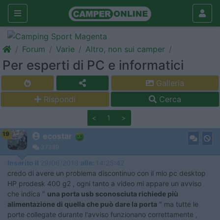
Forum
Varie
Altro, non sui camper
Per esperti di PC e informatici
Galleria
Rispondi
Cerca
<
1
>
19
ecostar
37389
Inserito il
29/06/2018
alle:
14:25:42
credo di avere un problema discontinuo con il mio pc desktop
HP prodesk 400 g2 , ogni tanto a video mi appare un avviso
che indica "
una porta usb sconosciuta richiede più
alimentazione di quella che può dare la porta
" ma tutte le
porte collegate durante l'avviso funzionano correttamente ,