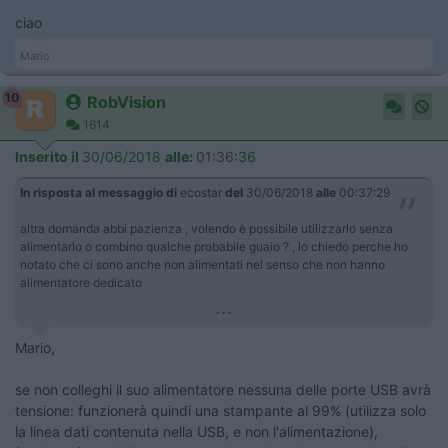
ciao
Mario
10
RobVision
1614
Inserito il
30/06/2018
alle:
01:36:36
In risposta al messaggio di
ecostar
del
30/06/2018
alle
00:37:29
altra domanda abbi pazienza , volendo è possibile utilizzarlo senza
alimentarlo o combino qualche probabile guaio ? , lo chiedo perche ho
notato che ci sono anche non alimentati nel senso che non hanno
alimentatore dedicato
...
Mario,
se non colleghi il suo alimentatore nessuna delle porte USB avrà
tensione: funzionerà quindi una stampante al 99% (utilizza solo
la linea dati contenuta nella USB, e non l'alimentazione),