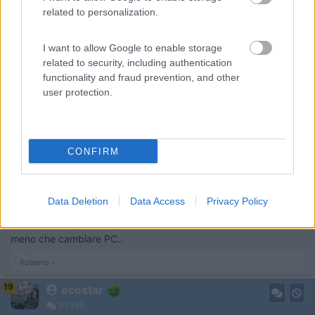
1614
related to personalization.
Inserito il
29/06/2018
alle:
22:55:54
I want to allow Google to enable storage
In risposta al messaggio di
ecostar
del
29/06/2018
alle
22:10:43
related to security, including authentication
functionality and fraud prevention, and other
ok ho capito praticamente un HUB USB3 esterno è tutto indipendente e
compatibile con il protocollo USB2 da collegare a una qualsiasi porta usb
user protection.
del pc e alla rete 230V , tutto chiarissimo grazie , ora è tutto il pomeriggio
...
Ci mancherebbe Mario, per una volta che posso esserti utile io...
CONFIRM
Ti suggerisco caldamente, comunque vadano i test, di adottare
hub esterno autoalimentato perchè in qualunque evenienza
Data Deletion
Data Access
Privacy Policy
salvi la scheda madre del PC: per un corto, un rientro di
tensione, un qualsiasi problema, bruciare un hub usb costa
meno che cambiare PC..
- Roberto -
19
ecostar
37389