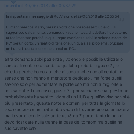
Inserito il
30/06/2018
alle:
00:37:29
In risposta al messaggio di
RobVision
del
29/06/2018
alle
22:55:54
Ci mancherebbe Mario, per una volta che posso esserti utile io... Ti
suggerisco caldamente, comunque vadano i test, di adottare hub esterno
autoalimentato perchè in qualunque evenienza salvi la scheda madre del
PC: per un corto, un rientro di tensione, un qualsiasi problema, bruciare
un hub usb costa meno che cambiare PC..
altra domanda abbi pazienza , volendo è possibile utilizzarlo
senza alimentarlo o combino qualche probabile guaio ? , lo
chiedo perche ho notato che ci sono anche non alimentati nel
senso che non hanno alimentatore dedicato , ma forse quelli
sevono solo per aumentare le porte usb ma non a migliorle e
non sarebbe il mio caso , giusto ? , porcaccia miseria questo pc
probabilmente ha sentito l'dore di un HUB e quell'avviso non si è
piu presentato , questa notte e domani per tutta la giornata lo
lascio acceso e nel frattembo vedo di trovarne uno su amazonia
ma lo vorrei con le sole porte usb3 da 7 porte tanto io non ci
devo ricaricare nulla tranne la base del tomtom ma quella ha il
suo cavetto usb