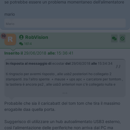
se potrebbe essere un problema momentaneo dell'alimentatore
mario
Mario
10
RobVision
1614
Inserito il
29/06/2018
alle:
15:36:41
In risposta al messaggio di
ecostar
del
29/06/2018
alle
15:34:34
ti ringrazio per avermi risposto , alle usb2 posteriori ho collegato 2
stampanti .tra l'altro spente + mause + ups apc + carcatore per tomtom ,
la tastiera è ancora ps2 , alle usb3 anteriori non c'è collegato nulla e
...
Probabile che sia il caricabatt del tom tom che tira il massimo
erogabile daa quella porta.
Suggerisco di utilizzare un hub autoalimentato USB3 esterno,
così l'alimentazione delle periferiche non arriva dal PC ma