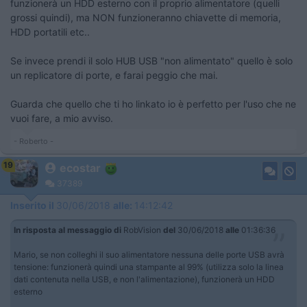
funzionerà un HDD esterno con il proprio alimentatore (quelli
grossi quindi), ma NON funzioneranno chiavette di memoria,
HDD portatili etc..
Se invece prendi il solo HUB USB "non alimentato" quello è solo
un replicatore di porte, e farai peggio che mai.
Guarda che quello che ti ho linkato io è perfetto per l'uso che ne
vuoi fare, a mio avviso.
- Roberto -
19
ecostar
37389
Inserito il
30/06/2018
alle:
14:12:42
In risposta al messaggio di
RobVision
del
30/06/2018
alle
01:36:36
Mario, se non colleghi il suo alimentatore nessuna delle porte USB avrà
tensione: funzionerà quindi una stampante al 99% (utilizza solo la linea
dati contenuta nella USB, e non l'alimentazione), funzionerà un HDD
esterno