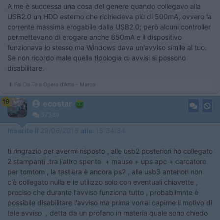
A me è successa una cosa del genere quando collegavo alla
USB2.0 un HDD esterno che richiedeva più di 500mA, ovvero la
corrente massima erogabile dalla USB2.0; però alcuni controller
permettevano di erogare anche 650mA e il dispositivo
funzionava lo stesso ma Windows dava un'avviso simile al tuo.
Se non ricordo male quella tipologia di avvisi si possono
disabilitare.
Il Fai Da Te a Opera d'Arte - Marco
19
ecostar
37389
Inserito il
29/06/2018
alle:
15:34:34
ti ringrazio per avermi risposto , alle usb2 posteriori ho collegato
2 stampanti .tra l'altro spente + mause + ups apc + carcatore
per tomtom , la tastiera è ancora ps2 , alle usb3 anteriori non
c'è collegato nulla e le utilizzo solo con eventuali chiavette ,
preciso che durante l'avviso funziona tutto , probabilmnte è
possibile disabilitare l'avviso ma prima vorrei capirne il motivo di
tale avviso , detta da un profano in materia quale sono chiedo