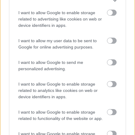
Inserito il
29/06/2018
alle:
22:10:43
I want to allow Google to enable storage
In risposta al messaggio di
RobVision
del
29/06/2018
alle
16:37:56
related to advertising like cookies on web or
device identifiers in apps.
Ciao Mario, suggerivo di utilizzare un HUB USB3 perchè le specifiche
USB3 prevedono correnti disponibili per ogni porta superiori (di molto) a
quelle di USB2, mantenendo compatibilità però a livello di protocollo. Il
I want to allow my user data to be sent to
...
Google for online advertising purposes.
ok ho capito praticamente un HUB USB3 esterno è tutto
indipendente e compatibile con il protocollo USB2 da collegare
I want to allow Google to send me
a una qualsiasi porta usb del pc e alla rete 230V , tutto
personalized advertising.
chiarissimo grazie , ora è tutto il pomeriggio che il pc è in
funzione con tutte le usb collegate ma l'avviso non è ancora
I want to allow Google to enable storage
apparso e se riappare provvedero con il HUB USB3 specificato
related to analytics like cookies on web or
device identifiers in apps.
ancora grazie ciao
mario
I want to allow Google to enable storage
Mario
related to functionality of the website or app.
10
RobVision
I want to allow Google to enable storage