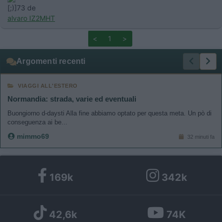
[;)]73 de
alvaro IZ2MHT
<
1
>
Argomenti recenti
VIAGGI ALL'ESTERO
Normandia: strada, varie ed eventuali
Buongiorno d-daysti Alla fine abbiamo optato per questa meta. Un pò di
conseguenza ai be...
mimmo69
32 minuti fa
169k
342k
42,6k
74K