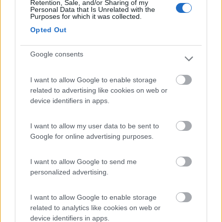
Retention, Sale, and/or Sharing of my
Personal Data that Is Unrelated with the
Questa è la regola base; se l'obiettivo è più in alto, il soggetto
Purposes for which it was collected.
sarà informe con la testa grossa e le gambe piccole; se più in
Opted Out
basso il soggetto sembrerà gigantesco con le gambe lunghe e
la testa piccola.
Google consents
Quindi, se si fotografano i bambini, bisogna abbassarsi al livello
almeno dei loro occhi; se si fotografa un bambino piccolo,
I want to allow Google to enable storage
l'obiettivo deve essere a poche decine di centimetri da terra.
related to advertising like cookies on web or
device identifiers in apps.
Giovanni
I want to allow my user data to be sent to
Google for online advertising purposes.
I want to allow Google to send me
personalized advertising.
I want to allow Google to enable storage
related to analytics like cookies on web or
device identifiers in apps.