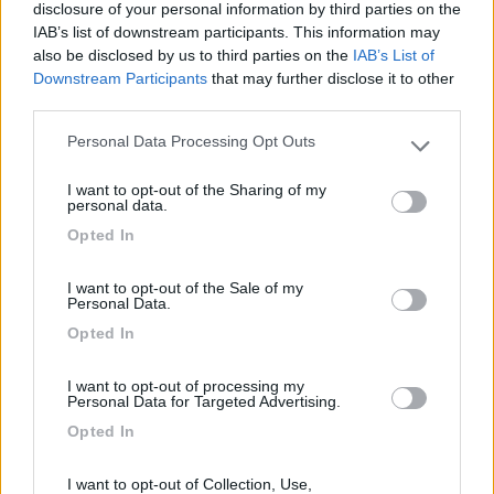
disclosure of your personal information by third parties on the
che va in onda, se la trasmissione è in diretta, o registato. Per
IAB’s list of downstream participants. This information may
sapere quale camera sta lavorando nel preciso istante.
also be disclosed by us to third parties on the
IAB’s List of
Downstream Participants
that may further disclose it to other
P.S.
third parties.
non sono un operatore alla camera.
Personal Data Processing Opt Outs
Please note that this website/app uses one or more Google
P.P.S.
services and may gather and store information including but
lavoro in ambito televisivo, la radio è un hobby... vedi la firma
I want to opt-out of the Sharing of my
not limited to your visit or usage behaviour. You may click to
personal data.
qui sotto.
grant or deny consent to Google and its third-party tags to
_____________
Opted In
use your data for below specified purposes in below Google
consent section.
[;)]73 de
I want to opt-out of the Sale of my
alvaro IZ2MHT
Personal Data.
Opted In
22
Giovanni
13576
I want to opt-out of processing my
Personal Data for Targeted Advertising.
Inserito il
23/06/2015
alle:
07:46:06
Indirettamente Alvaro vi ha dato la giusta indicazione sul come
Opted In
fare video e foto riprese: l'obiettivo non deve mai essere più in
alto del volto del soggetto da riprendere.
I want to opt-out of Collection, Use,