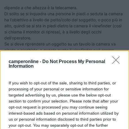
dipende a che altezza è la telecamera.
Di solito se si inquadra una persona in piedi o seduta la camera
ha l'obiettivo a livello de petto/collo del soggetto, o poco più in
alto, quindi se si sta in piedi dietro la camera il
viewfinder
(così
si chiama il monitor di ripresa), è a livello degli occhi
dell'operatore.
Se si deve riprendere un oggetto su un tavolo la camera va
alzata e picchiata, a questo punto il
viewfinder
può essere
orientato in basso; chiaro che l'operatore deve alzare il mento
camperonline -
Do Not Process My Personal
per vederlo.
Information
Al contrario se si vuol riprendere il punto di vista di un bambino,
la camera va posizionata anche a 50 centimetri da terra;
l'operatore si siede per terra, o su uno speciale carrello tipo
If you wish to opt-out of the sale, sharing to third parties, or
gocart, alzando l'inclinazione del
viewfinder
e abbassando il
processing of your personal or sensitive information for
mento per vederlo.
targeted advertising by us, please use the below opt-out
Tutto dipende da cosa si deve inquadrare, e cosa decide in
section to confirm your selection. Please note that after your
quel momento il regista. Le cuffie che gli operatori hanno in
opt-out request is processed you may continue seeing
testa sono in interfono con la regia.
interest-based ads based on personal information utilized by
us or personal information disclosed to third parties prior to
Di fianco al
viewfinder
a sinistra camera, di norma è posizionato
your opt-out. You may separately opt-out of the further
un secondo monitor da 5/7 pollici dove viene visualizzato ciò