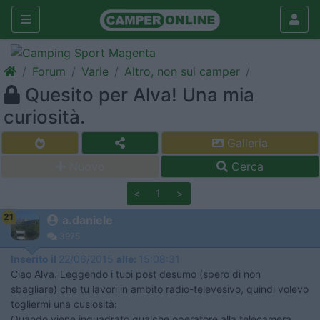
Forum
Varie
Altro, non sui camper
Quesito per Alva! Una mia
curiosità.
Galleria
Nuovo
Cerca
<
1
>
21
a.daniele
3975
Inserito il
22/06/2015
alle:
15:08:31
Ciao Alva. Leggendo i tuoi post desumo (spero di non
sbagliare) che tu lavori in ambito radio-televesivo, quindi volevo
togliermi una cusiosità:
Quando viene inquadrato qualche operatore alla telecamera