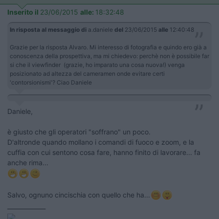
Inserito il
23/06/2015
alle:
18:32:48
In risposta al messaggio di
a.daniele
del
23/06/2015
alle
12:40:48
Grazie per la risposta Alvaro. Mi interesso di fotografia e quindo ero già a
conoscenza della prospettiva, ma mi chiedevo: perchè non è possibile far
si che il viewfinder (grazie, ho imparato una cosa nuova!) venga
posizionato ad altezza del cameramen onde evitare certi
'contorsionismi'? Ciao Daniele
Daniele,
è giusto che gli operatori "soffrano" un poco.
D'altronde quando mollano i comandi di fuoco e zoom, e la
cuffia con cui sentono cosa fare, hanno finito di lavorare... fa
anche rima...
Salvo, ognuno cincischia con quello che ha...
_____________