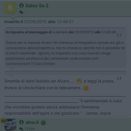
Salvo Sa 2
-
Inserito il
23/06/2015
alle:
12:48:51
In risposta al messaggio di
a.daniele
del
23/06/2015
alle
12:40:48
Grazie per la risposta Alvaro. Mi interesso di fotografia e quindo ero già a
conoscenza della prospettiva, ma mi chiedevo: perchè non è possibile far
si che il viewfinder (grazie, ho imparato una cosa nuova!) venga
posizionato ad altezza del cameramen onde evitare certi
'contorsionismi'? Ciao Daniele
Smettila di dare fastidio ad Alvaro....
e leggi la posta,
invece di cincischiare con le telecamere.
_____________________________________________________________________
__________________________________________ “Il sentimentale è colui
che vorrebbe godere senza addossarsi l'immensa
responsabilità dell'agire e del giudicare.” - James Joyce
20
alva.it
13384