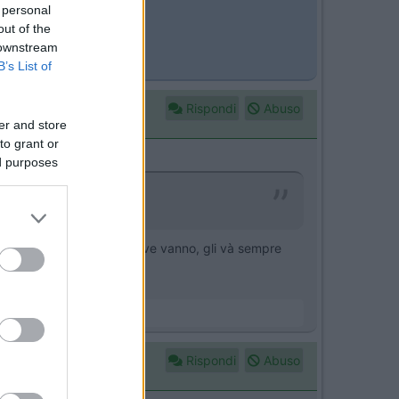
 personal
out of the
 downstream
B’s List of
Rispondi
Abuso
er and store
to grant or
ed purposes
ei più deboli nella vita dove vanno, gli và sempre
Rispondi
Abuso