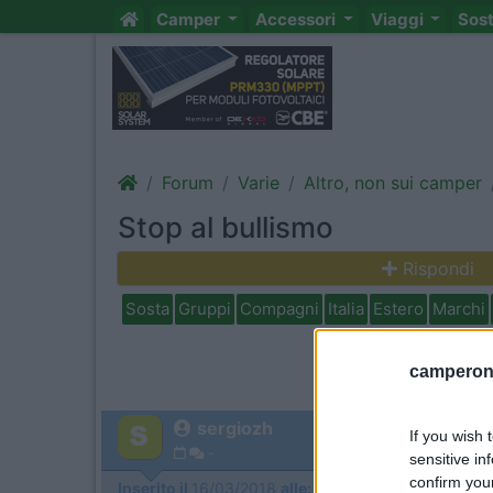
Camper
Accessori
Viaggi
Sos
Forum
Varie
Altro, non sui camper
Stop al bullismo
Rispondi
Sosta
Gruppi
Compagni
Italia
Estero
Marchi
camperonl
sergiozh
If you wish 
-
sensitive in
confirm you
Inserito il
16/03/2018
alle:
18:24:03