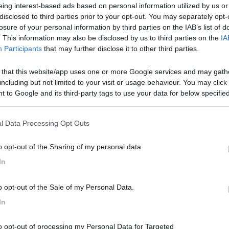
eing interest-based ads based on personal information utilized by us or
disclosed to third parties prior to your opt-out. You may separately opt-
losure of your personal information by third parties on the IAB’s list of
. This information may also be disclosed by us to third parties on the
IA
Participants
that may further disclose it to other third parties.
 that this website/app uses one or more Google services and may gath
including but not limited to your visit or usage behaviour. You may click 
 to Google and its third-party tags to use your data for below specifi
ogle consent section.
:24:03
l Data Processing Opt Outs
ma mi chiedo in un mondo di vittime, tutti i vigliacchi profittatori d
o opt-out of the Sharing of my personal data.
oscienza?
In
o opt-out of the Sale of my Personal Data.
In
to opt-out of processing my Personal Data for Targeted