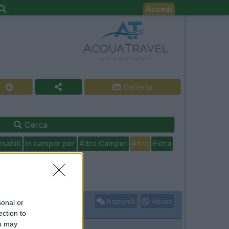
Accedi
Galleria
Cerca
isabili
In camper per
Altro Camper
Altro
Extra
Rispondi
Abuso
sonal or
ection to
ou may