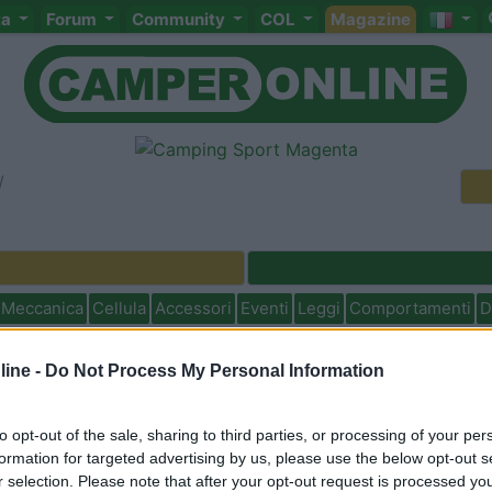
ta
Forum
Community
COL
Magazine
Meccanica
Cellula
Accessori
Eventi
Leggi
Comportamenti
D
Attivi
ine -
Do Not Process My Personal Information
<
1
>
to opt-out of the sale, sharing to third parties, or processing of your per
formation for targeted advertising by us, please use the below opt-out s
r selection. Please note that after your opt-out request is processed y