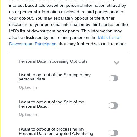
Con l'avvento dell'era virus si sono scoperte cose impensabili, tra le tante
interest-based ads based on personal information utilized by
i farmaci generici alcuni sono prodotti in cina, le materie prime per la
us or personal information disclosed to third parties prior to
produzione farmaci son pure esse fatte in cina, la componentistica in
your opt-out. You may separately opt-out of the further
buona
disclosure of your personal information by third parties on the
...
IAB’s list of downstream participants. This information may
also be disclosed by us to third parties on the
IAB’s List of
Non è che ci siamo dimenticati come fare le cose, è che per noi
Downstream Participants
that may further disclose it to other
produrre quelle cose non è conveniente, è più conveniente farle
third parties.
produrre agli altri dove i salari sono una ciotola di riso e
dell'acqua, e poi rivenderli qui con il giusto margine di
Personal Data Processing Opt Outs
Please note that this website/app uses one or more Google
guadagno.
services and may gather and store information including but
Concordo sul fatto delle politiche sbagliate, ma non credo che
I want to opt-out of the Sharing of my
not limited to your visit or usage behaviour. You may click to
questa situazione faccia cambiare le cose, anzi ho proprio
personal data.
grant or deny consent to Google and its third-party tags to
paura che non ci riprenderemo mai più da questa batosta
Opted In
use your data for below specified purposes in below Google
Silvio
consent section.
I want to opt-out of the Sale of my
22
Armando
Personal Data.
7640
Opted In
Inserito il
29/02/2020
alle:
14:22:54
I want to opt-out of processing my
Forse nel concetto di "convenienza" a suo tempo si sarebbe
Personal Data for Targeted Advertising.
dovuto tener conto del valore del know-how che, dislocando