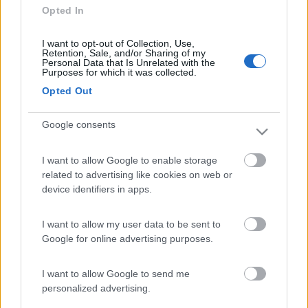
Opted In
produzioni "nostre" in Cina, di fatto gli passavamo gratis .. anzi
pagandoli pure.
Questo ha alimentato, negli anni seguenti, una concorrenza che
I want to opt-out of Collection, Use,
Retention, Sale, and/or Sharing of my
ci ha messo e ci mette tuttora in enormi difficoltà.
Personal Data that Is Unrelated with the
Magari ci saremmo arrivati lo stesso prima o poi, ma certo
Purposes for which it was collected.
abbiamo affrettato un processo che, avvenendo invece più
Opted Out
tardi quando ci fosse stato un certo riallineamento dei costi,
avrebbe potuto essere meno dirompente.
Google consents
_____________ Armando
Modificato da Armando il 29/02/2020 alle 15:26:55
I want to allow Google to enable storage
related to advertising like cookies on web or
8
ex camionaro
device identifiers in apps.
4276
Inserito il
29/02/2020
alle:
15:10:57
I want to allow my user data to be sent to
Google for online advertising purposes.
In risposta al messaggio di
Armando
del
29/02/2020
alle
14:22:54
Forse nel concetto di convenienza a suo tempo si sarebbe dovuto tener
I want to allow Google to send me
conto del valore del know-how che, dislocando produzioni nostre in
personalized advertising.
Cina, di fatto gli passavamo gratis .. anzi pagandoli pure.Questo ha
alimentato, negli