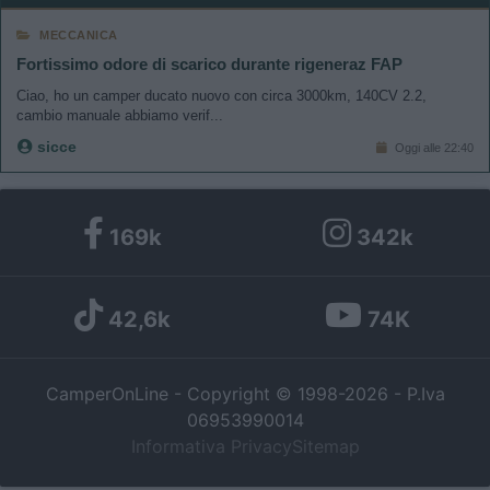
MECCANICA
Fortissimo odore di scarico durante rigeneraz FAP
Ciao, ho un camper ducato nuovo con circa 3000km, 140CV 2.2,
cambio manuale abbiamo verif...
sicce
Oggi alle 22:40
169k
342k
42,6k
74K
CamperOnLine - Copyright © 1998-2026 - P.Iva
06953990014
Informativa Privacy
Sitemap