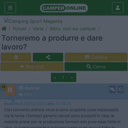
Forum
Varie
Altro, non sui camper
Torneremo a produrre e dare
lavoro?
Galleria
Rispondi
Cerca
<
1
>
19
Rascal
5804
Inserito il
29/02/2020
alle:
12:18:19
Con l'avvento dell'era virus si sono scoperte cose impensabili,
tra le tante i farmaci generici alcuni sono prodotti in cina, le
materie prime per la produzione farmaci son pure esse fatte in
cina, la componentistica in buona parte pure essa è fatta in