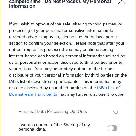
camperonline -
Do Not Process My Personal
Salvo Sa 2
Information
-
Inserito il
11/06/2017
alle:
12:44:55
If you wish to opt-out of the sale, sharing to third parties, or
Bel discorso pacato, sano, alto e nobile, patriottico, civile,
processing of your personal or sensitive information for
però....
leggiti pure i post che sono stati messi, tutta gente
targeted advertising by us, please use the below opt-out
che ha equivocato e subito pare abbia individuato "l'uomo forte
section to confirm your selection. Please note that after your
del momento".
opt-out request is processed you may continue seeing
Capisci perchè certi discorsi sono pericolosi, anche se sono fatti
interest-based ads based on personal information utilized by
in buonissima fede?
us or personal information disclosed to third parties prior to
La politica sa benissimo cosa si dovrebbe fare, ma se ne
your opt-out. You may separately opt-out of the further
guardano bene dal farlo, abbiamo quattro regioni in mano alla
disclosure of your personal information by third parties on the
micro e macro criminalità e questo è uno degli ostacoli maggiori
IAB’s list of downstream participants. This information may
per la loro crescita sociale, civile e soprattutto economica, la
also be disclosed by us to third parties on the
IAB’s List of
situazione è tale e non bastano normali leggi per combatterla,
Downstream Participants
that may further disclose it to other
un Sud liberato da questa oppressione sarebbe veramente un
third parties.
volano per l'Italia, sai quante forze si liberebbero?
Personal Data Processing Opt Outs
Ma prevale la paura, la vigliaccheria dei politici, tutti pronti a
Please note that this website/app uses one or more Google
cantare non appena la gallina ha fatto l'uovo e tutti pronti a
services and may gather and store information including but
I want to opt-out of the Sharing of my
nascondersi non appena appare una faina intorno al loro pollaio.
not limited to your visit or usage behaviour. You may click to
personal data.
grant or deny consent to Google and its third-party tags to