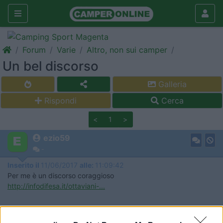
Forum
Varie
Altro, non sui camper
Un bel discorso
Galleria
Rispondi
Cerca
<
1
>
ezio59
-
Inserito il
11/06/2017
alle:
11:09:42
Per me è un discorso coraggioso
http://infodifesa.it/ottaviani-...
Servo per Amikeco by IPA