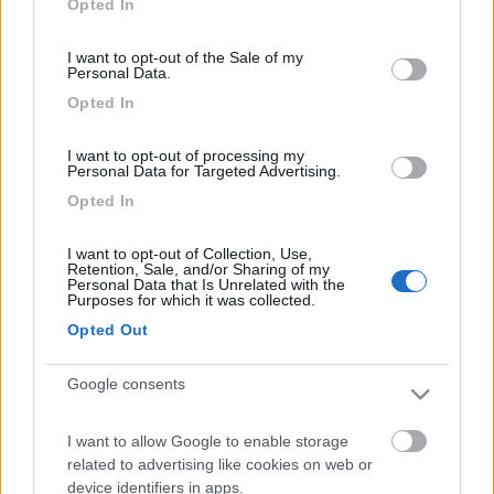
Opted In
use your data for below specified purposes in below Google
consent section.
I want to opt-out of the Sale of my
Personal Data.
***** "A volte è quasi meglio viaggiare che arrivare". (Robert
Pirsig) *****
Opted In
ezio59
I want to opt-out of processing my
-
Personal Data for Targeted Advertising.
Inserito il
11/06/2017
alle:
18:18:30
Opted In
In risposta al messaggio di
Salvo Sa 2
del
11/06/2017
alle
12:44:55
I want to opt-out of Collection, Use,
Retention, Sale, and/or Sharing of my
Bel discorso pacato, sano, alto e nobile, patriottico, civile, però.... leggiti
Personal Data that Is Unrelated with the
pure i post che sono stati messi, tutta gente che ha equivocato e subito
Purposes for which it was collected.
pare abbia individuato l'uomo forte del momento. Capisci perchè
Opted Out
...
Google consents
Scusami ma io non ci trovo nulla di pericoloso. Ha solo avuto il
coraggio di dire come stanno le cose e di ufficiali così ne ho
I want to allow Google to enable storage
conosciuti ben pochi.
related to advertising like cookies on web or
Servo per Amikeco by IPA
device identifiers in apps.