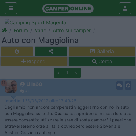
Forum
Varie
Altro sui camper
Auto con Maggiolina
Galleria
Rispondi
Cerca
<
1
>
11
Lilla60
41
Inserito il
25/06/2017
alle:
17:49:28
Degli amici non ancora camperesti viaggeranno con noi in auto
con Maggiolina sul tetto. Qualcuno saprebbe dirmi se a loro può
essere consentito utilizzare le aree di sosta camper? I paesi che
attraverseremo oltre allItalia dovrebbero essere Slovenia e
Austria. Grazie in anticipo