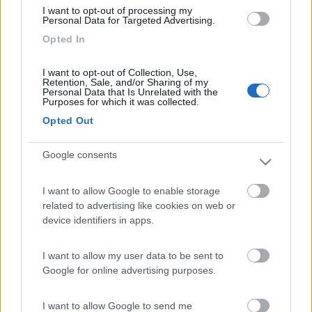
I want to opt-out of processing my
Personal Data for Targeted Advertising.
Inserito il
25/06/2017
alle:
19:25:16
Solitamente no, anche se non ho dati aggiornati, l'ultima
Opted In
vacanza con la maggiolina risale a parecchi anni fa e in un solo
caso siamo riusciti a farci ospitate per una notte in un area
I want to opt-out of Collection, Use,
camper, ma ci chiesero di andare via la mattina presto, credo
Retention, Sale, and/or Sharing of my
Personal Data that Is Unrelated with the
che per molte aree sia un problema di permessi, sicuramente
Purposes for which it was collected.
più facile orientarsi sui campeggi.
Opted Out
Romina
...Nell''attesa di un futuro migliore se ne va la vita intera. Di
Google consents
fatto, non c''è tempo per l''attesa. Prermettettemi di avere qui e
ora. (Vadim Zeland)
I want to allow Google to enable storage
related to advertising like cookies on web or
device identifiers in apps.
I want to allow my user data to be sent to
Google for online advertising purposes.
I want to allow Google to send me