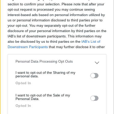
section to confirm your selection. Please note that after your
teoricamente no, visto che l'auto con Maggiolina non ha i servizi di cui
opt-out request is processed you may continue seeing
dispone il camper. poi qualche area magari le accetta ugualmente, ma
non potrebbe. L''erba cattiva non muore mai, quella buona finisce
interest-based ads based on personal information utilized by
subito....
us or personal information disclosed to third parties prior to
your opt-out. You may separately opt-out of the further
disclosure of your personal information by third parties on the
Lo sospettavo, grazie
IAB’s list of downstream participants. This information may
also be disclosed by us to third parties on the
IAB’s List of
Lilla
Downstream Participants
that may further disclose it to other
third parties.
12
bruno it
3498
Personal Data Processing Opt Outs
Please note that this website/app uses one or more Google
Inserito il
25/06/2017
alle:
19:05:53
services and may gather and store information including but
I want to opt-out of the Sharing of my
Auto con maggiolina potrebbero benissimo essere assimilate a
not limited to your visit or usage behaviour. You may click to
personal data.
un westfalia con tetto sollevabile (e senza un vero bagno) che
grant or deny consent to Google and its third-party tags to
Opted In
non mi risulta interdetto alle aree di sosta. I servizi glieli assicuro
use your data for below specified purposes in below Google
col mio camper, loro si pagheranno la normale tariffa.
consent section.
Bruno
I want to opt-out of the Sale of my
Personal Data.
Opted In
18
Lady Oscar (...
7718