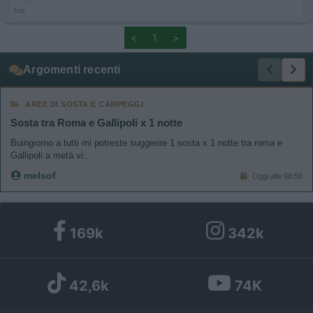
Ivo
<
1
>
Argomenti recenti
AREE DI SOSTA E CAMPEGGI
Sosta tra Roma e Gallipoli x 1 notte
Buingiorno a tutti mi potreste suggerire 1 sosta x 1 notte tra roma e
Gallipoli a metà vi...
melsof
Oggi alle 08:56
169k
342k
42,6k
74K