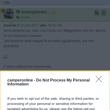
Lilla
16
impiegatodel...
30945
Inserito il
25/06/2017
alle:
18:02:46
teoricamente no, visto che l'auto con Maggiolina non ha i servizi
di cui dispone il camper.
poi qualche area magari le accetta ugualmente, ma non
potrebbe.
L''erba cattiva non muore mai,
quella buona finisce subito....
11
Lilla60
camperonline -
Do Not Process My Personal
Information
41
Inserito il
25/06/2017
alle:
18:18:17
If you wish to opt-out of the sale, sharing to third parties, or
In risposta al messaggio di
impiegatodelvolante
del
25/06/2017
alle
processing of your personal or sensitive information for
18:02:46
targeted advertising by us, please use the below opt-out