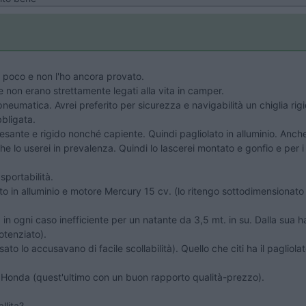
a poco e non l'ho ancora provato.
he non erano strettamente legati alla vita in camper.
lia pneumatica. Avrei preferito per sicurezza e navigabilità un chiglia
bbligata.
esante e rigido nonché capiente. Quindi pagliolato in alluminio. Anc
he lo userei in prevalenza. Quindi lo lascerei montato e gonfio e per i 
sportabilità.
o in alluminio e motore Mercury 15 cv. (lo ritengo sottodimensionato ma
n ogni caso inefficiente per un natante da 3,5 mt. in su. Dalla sua 
otenziato).
lo accusavano di facile scollabilità). Quello che citi ha il pagliolato
 Honda (quest'ultimo con un buon rapporto qualità-prezzo).
llita?