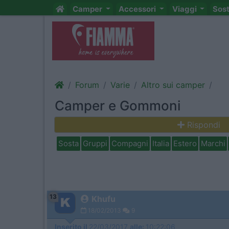
Camper
Accessori
Viaggi
Sos
Forum
Varie
Altro sui camper
Camper e Gommoni
Rispondi
Sosta
Gruppi
Compagni
Italia
Estero
Marchi
13
Khufu
18/02/2013
9
Inserito il
22/03/2017
alle:
10:22:06