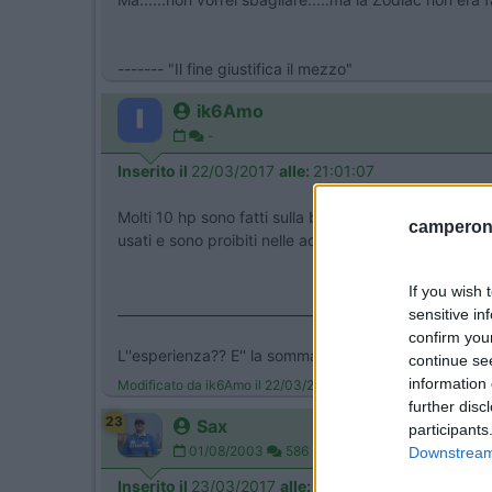
------- "Il fine giustifica il mezzo"
ik6Amo
-
Inserito il
22/03/2017
alle:
21:01:07
Molti 10 hp sono fatti sulla base del 15 Hp. Comunqu
camperonl
usati e sono proibiti nelle acque interne.
If you wish 
___________________________________/
sensitive in
confirm you
L''esperienza?? E'' la somma delle fregature!!!
continue se
information 
Modificato da ik6Amo il 22/03/2017 alle 21:01:53
further disc
23
Sax
participants
01/08/2003
586
Downstream 
Inserito il
23/03/2017
alle:
16:50:55