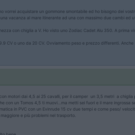
no vorrei acquistare un gommone smontabile ed ho bisogno dei vostri
a una vacanza al mare itinerante ad una con massimo due cambi ed util
hezza con chiglia a V. Ho visto uno Zodiac Cadet Alu 350. A prima v
.9 CV o uno da 20 CV. Ovviamento peso e prezzo differenti. Anche su
 con motori dai 4,5 ai 25 cavalli, per il camper un 3,5 metri a chigl
 con un Tomos 4,5 ti muovi...ma metti sei fuori e il mare ingrossa se
eumatica in PVC con un Evinrude 15 cv due tempi e come peso/ velocità
maggiore e più problemi nel trasporto.
lto bene