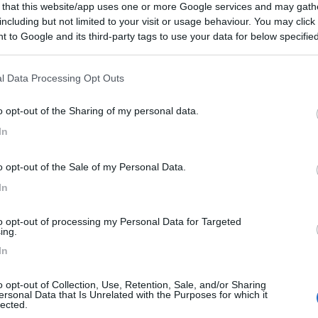
 that this website/app uses one or more Google services and may gath
including but not limited to your visit or usage behaviour. You may click 
 to Google and its third-party tags to use your data for below specifi
ogle consent section.
lo un divieto alla loro commercializzazione (nuovi) per uso diportistico.
i.
l Data Processing Opt Outs
e cercherei un buon usato in hypalon neoprene con paramezzale rigido 
o opt-out of the Sharing of my personal data.
In
pesantissimo....
o opt-out of the Sale of my Personal Data.
In
to opt-out of processing my Personal Data for Targeted
ing.
In
o opt-out of Collection, Use, Retention, Sale, and/or Sharing
ersonal Data that Is Unrelated with the Purposes for which it
lected.