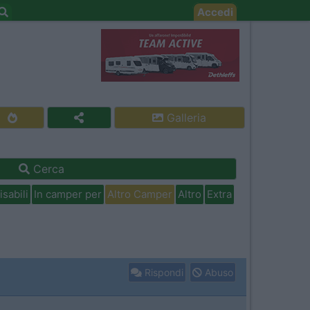
Accedi
Galleria
Cerca
isabili
In camper per
Altro Camper
Altro
Extra
Rispondi
Abuso