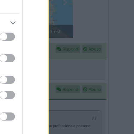
Next
in camper: il piccolo sentiero
Rispondi
Abuso
Rispondi
Abuso
uovi) per uso diportistico. Ad uso professionale possono