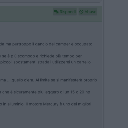
Rispondi
Abuso
 rigida ma purtroppo il gancio del camper è occupato
he se è più scomodo e richiede più tempo per
piccoli spostamenti stradali utilizzerei un carrello
 ....quello c'era. Al limite se si manifesterà proprio
ha che è sicuramente più leggero di un 15 o 20 hp
 in alluminio. Il motore Mercury è uno dei migliori