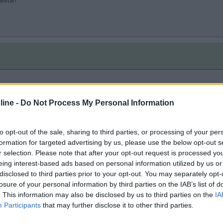
e a livello di peso fra un 10 ed un 20 Hp c'è poco o nulla. L'ideale
ine -
Do Not Process My Personal Information
to opt-out of the sale, sharing to third parties, or processing of your per
formation for targeted advertising by us, please use the below opt-out s
r selection. Please note that after your opt-out request is processed y
eing interest-based ads based on personal information utilized by us or
disclosed to third parties prior to your opt-out. You may separately opt-
losure of your personal information by third parties on the IAB’s list of
. This information may also be disclosed by us to third parties on the
IA
Participants
that may further disclose it to other third parties.