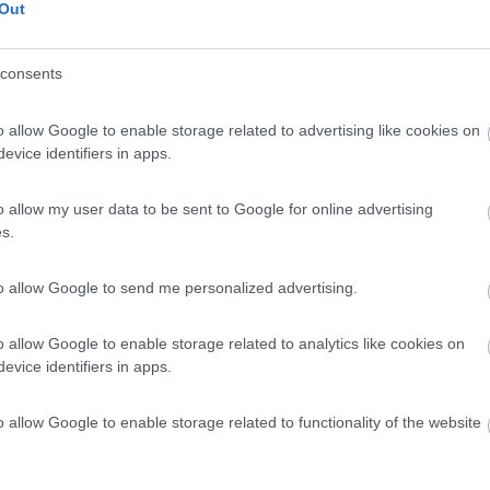
Out
Previous
consents
Finlandia 
o allow Google to enable storage related to advertising like cookies on
evice identifiers in apps.
o allow my user data to be sent to Google for online advertising
s.
ia li usiamo tranquillamente pur essendo acque interne.
to allow Google to send me personalized advertising.
o allow Google to enable storage related to analytics like cookies on
evice identifiers in apps.
55
o allow Google to enable storage related to functionality of the website
vieto all'utilizzo dei motori 2t. solo un divieto alla loro commercializzazione (n