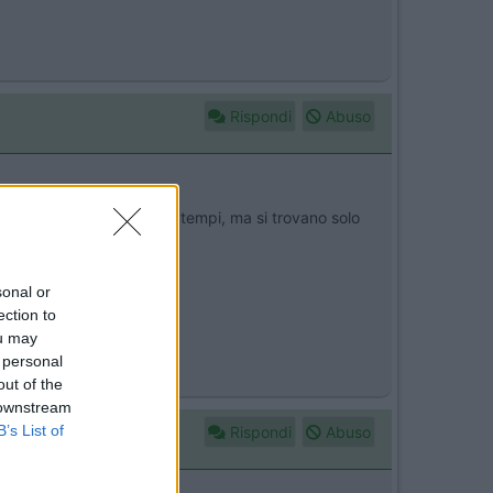
Rispondi
Abuso
 come peso sarebbe un due tempi, ma si trovano solo
sonal or
ection to
ou may
 personal
out of the
 downstream
B’s List of
Rispondi
Abuso