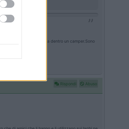
omperarlo solo usato.
llo di peso e maneggevolezza dentro un camper.Sono
Rispondi
Abuso
o che di amici che li hanno e li utilizzano sui laghi ne