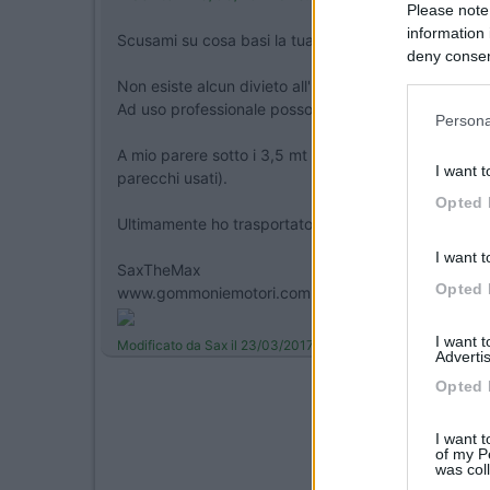
Please note
information 
Scusami su cosa basi la tua affermazione?
deny consent
in below Go
Non esiste alcun divieto all'utilizzo dei motori 2t. so
Ad uso professionale possono ancora essere vendut
Persona
A mio parere sotto i 3,5 mt non starei, se possibil
I want t
parecchi usati).
Opted 
Ultimamente ho trasportato un 4hp 4t e l'ho trovato 
I want t
SaxTheMax
Opted 
www.gommoniemotori.com
I want 
Modificato da Sax il 23/03/2017 alle 16:53:55
Advertis
Opted 
I want t
of my P
was col