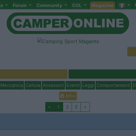
ta
Forum
Community
COL
Magazine
Meccanica
Cellula
Accessori
Eventi
Leggi
Comportamenti
D
Attivi
<
1
2
3
>