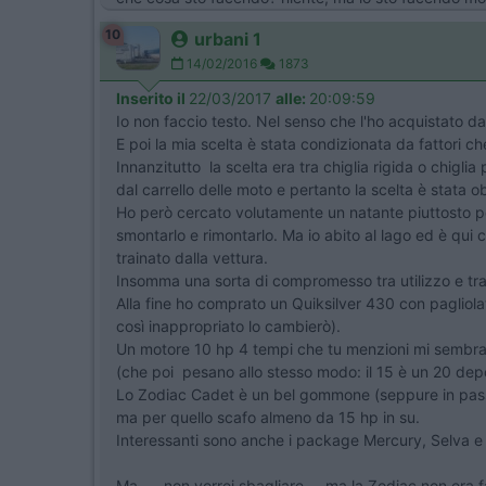
10
urbani 1
14/02/2016
1873
Inserito il
22/03/2017
alle:
20:09:59
Io non faccio testo. Nel senso che l'ho acquistato d
​E poi la mia scelta è stata condizionata da fattori c
​Innanzitutto la scelta era tra chiglia rigida o chig
dal carrello delle moto e pertanto la scelta è stata o
​Ho però cercato volutamente un natante piuttosto p
smontarlo e rimontarlo. Ma io abito al lago ed è qui c
trainato dalla vettura.
​Insomma una sorta di compromesso tra utilizzo e tra
​Alla fine ho comprato un Quiksilver 430 con pagliolat
così inappropriato lo cambierò).
​Un motore 10 hp 4 tempi che tu menzioni mi sembra i
(che poi pesano allo stesso modo: il 15 è un 20 dep
​Lo Zodiac Cadet è un bel gommone (seppure in passato 
ma per quello scafo almeno da 15 hp in su.
​Interessanti sono anche i package Mercury, Selva e
Ma......non vorrei sbagliare.....ma la Zodiac non era fa