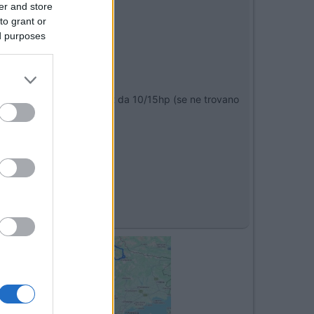
er and store
to grant or
ed purposes
e gli abbinerei un buon 2t da 10/15hp (se ne trovano