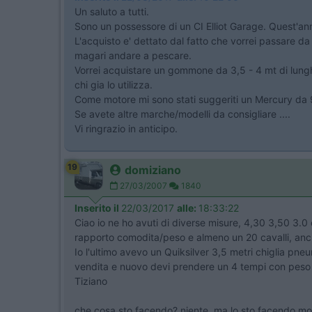
Un saluto a tutti.
Sono un possessore di un CI Elliot Garage. Quest'an
L'acquisto e' dettato dal fatto che vorrei passare d
magari andare a pescare.
Vorrei acquistare un gommone da 3,5 - 4 mt di lung
chi gia lo utilizza.
Come motore mi sono stati suggeriti un Mercury da 9
Se avete altre marche/modelli da consigliare ....
Vi ringrazio in anticipo.
19
domiziano
27/03/2007
1840
Inserito il
22/03/2017
alle:
18:33:22
Ciao io ne ho avuti di diverse misure, 4,30 3,50 3.0
rapporto comodita/peso e almeno un 20 cavalli, anche
Io l'ultimo avevo un Quiksilver 3,5 metri chiglia pn
vendita e nuovo devi prendere un 4 tempi con peso 
Tiziano
che cosa sto facendo? niente, ma lo sto facendo mo