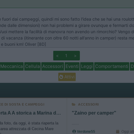
e fuori dai campeggi, quindi mi sono fatto l'idea che se hai una roulo
de dalle dimensioni) non hai problemi a girare ovunque e fermarti d
!). Vuoi mettere la facilità di manovra non avendo un rimorchio? Vengo 
ipo di vacanza (itinerante con oltre 60 notti all'anno in camper) resta me
 e buoni km! Oliver [8D]
<
1
>
Meccanica
Cellula
Accessori
Eventi
Leggi
Comportamenti
D
Attivi
EE DI SOSTA E CAMPEGGI
ACCESSORI
Riaperta A A storica a Marina di Cecina
"Zaino per camper"
 foto, da oggi, è stata riaperta la
......
 area attrezzata di Cecina Mare
Verdone55
Oggi al