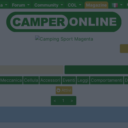
ta
Forum
Community
COL
Magazine
Meccanica
Cellula
Accessori
Eventi
Leggi
Comportamenti
D
Attivi
<
1
>