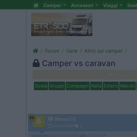
Camper
Accessori
Viaggi
Sos
Forum
Varie
Altro sui camper
Camper vs caravan
Nuovo
Sosta
Gruppi
Compagni
Italia
Estero
Marchi
20
Simun76
24/02/2006
2
Inserito il
05/04/2006
alle:
11:26:55