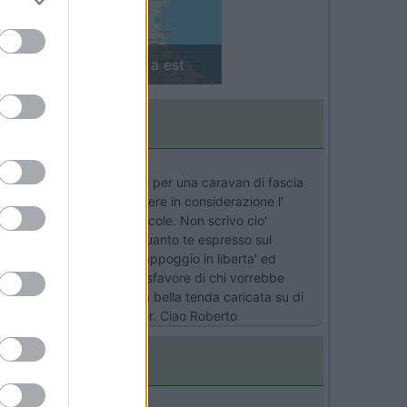
Finlandia in camper: il piccolo sentiero
rca 8 mila euro , mentre per una caravan di fascia
ono limiti) .Ancora da tenere in considerazione l'
 il camper e due auto piccole. Non scrivo cio'
er il resto concordo con quanto te espresso sul
o funzione di punto d' appoggio in liberta' ed
lunghe di 2-3 settimane a sfavore di chi vorrebbe
osse per me opterei per una bella tenda caricata su di
ravan... e quindi fu camper. Ciao Roberto