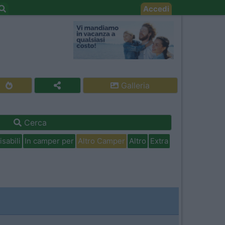
Accedi
Galleria
Cerca
isabili
In camper per
Altro Camper
Altro
Extra