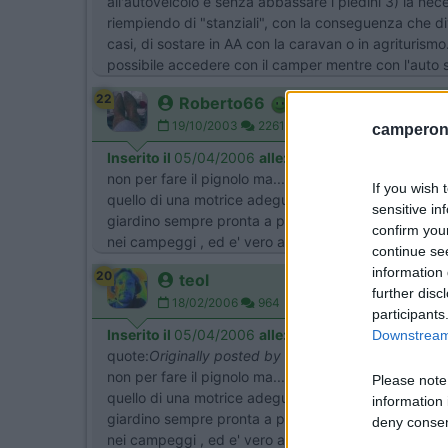
all'autoveicolo e senza abbassare i piedini 3) la neces
riempiendo di "stanziali", con la conseguenza che div
casi, di sostare in AA con la caravan o in agriturism
possibile accedere con il camper mentre con l'auto sì 
22
Roberto66
19/10/2003
22611
camperonl
Inserito il
05/04/2006
alle:
12:03:58
non per fare il pignolo ma.... il camper potrebbe co
If you wish 
quello di una motrice adeguata (auto grossa con mot
sensitive in
giardino sempre pronta a partire , anche se e' piu' co
confirm you
nei campeggi , ed e' vero anche che si potrebbe lasc
continue se
information 
20
teol
further disc
18/02/2006
964
participants
Inserito il
05/04/2006
alle:
13:21:15
Downstream 
quote:
Originally posted by Roberto66
non per fare il pignolo ma.... il camper potrebbe co
Please note
quello di una motrice adeguata (auto grossa con mot
information 
giardino sempre pronta a partire , anche se e' piu' co
deny consent
nei campeggi , ed e' vero anche che si potrebbe lasc
in below Go