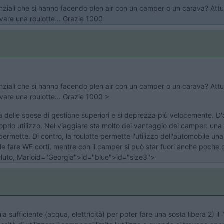
tanziali che si hanno facendo plen air con un camper o un carava? Attu
vare una roulotte... Grazie 1000
tanziali che si hanno facendo plen air con un camper o un carava? Attu
vare una roulotte... Grazie 1000 >
 ha delle spese di gestione superiori e si deprezza più velocemente. D
rio utilizzo. Nel viaggiare sta molto del vantaggio del camper: una 
n permette. Di contro, la roulotte permette l'utilizzo dell'automobile 
le fare WE corti, mentre con il camper si può star fuori anche poche ore
 saluto, Marioid="Georgia">id="blue">id="size3">
a sufficiente (acqua, elettricità) per poter fare una sosta libera 2) 