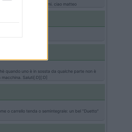
o quest'impressione, scusami. ciao matteo
chè quando uno è in sossta da qualche parte non è
macchina. Saluti[:D][:D]
ome o carrello tenda o semintegrale: un bel "Duetto"