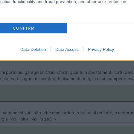
cation functionality and fraud prevention, and other user protection.
o sempre apprezzato i tuoi post intelligenti e moderati. Se ti ho dat
CONFIRM
Data Deletion
Data Access
Privacy Policy
mi porto nel garage un Ciao, che in quanto a spostamenti corti (per
o che ha bisogno) mi sembra decisamente meglio di un camper o una 
 marmocchi vari, altro che mansardato o traino di roulotte, o motorh
eorgia">id="blue">id="size3">