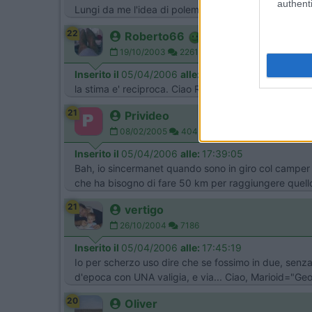
authenti
Lungi da me l'idea di polemizzare, proprio con te. H
22
Roberto66
19/10/2003
22611
Inserito il
05/04/2006
alle:
15:12:32
la stima e' reciproca. Ciao Roberto
21
Privideo
08/02/2005
404
Inserito il
05/04/2006
alle:
17:39:05
Bah, io sincermanet quando sono in giro col camper 
che ha bisogno di fare 50 km per raggiungere quell
21
vertigo
26/10/2004
7186
Inserito il
05/04/2006
alle:
17:45:19
Io per scherzo uso dire che se fossimo in due, senza
d'epoca con UNA valigia, e via... Ciao, Marioid="G
20
Oliver