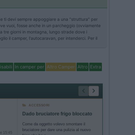
tte ti devi sempre appoggiare a una "struttura" per
ove vuoi, fosse anche in un parcheggio (ovviamente
da tre giorni in montagna, lungo strade dove i
glio il camper, l'autocaravan, per intenderci. Per il
isabili
In camper per
Altro Camper
Altro
Extra
ACCESSORI
VIAGGI ALL
Dado bruciatore frigo bloccato
Come da oggetto volevo smontare il
Ciao, con tempi
bruciatore per dare una pulizia al nuovo
prossimità dell'
le 15:45