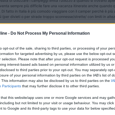
sità di utilizzare i campeggi limita l'utilizzo a quando si trovano aper
enta sempre più difficile fare una vacanza itinerate anche quando quest
o. Di fatto in Italia è più comodo viaggiare con il camper perchè è più
(per divieti o per strade troppo sconnesse/strette/ con limiti in altezza
ine -
Do Not Process My Personal Information
stare anche solo il doppio di una caravan (dipende dal camper e dalla 
to opt-out of the sale, sharing to third parties, or processing of your per
ore potente) Il problema WE potrebbe anche non porsi se ad esempio un
formation for targeted advertising by us, please use the below opt-out s
rretto cio che ha scritto Vertigo che per quest' ultimo utilizzo e' megl
r selection. Please note that after your opt-out request is processed y
iare fissa in un camping annuale dove trascorrere i WE spostandosi s
eing interest-based ads based on personal information utilized by us or
disclosed to third parties prior to your opt-out. You may separately opt-
losure of your personal information by third parties on the IAB’s list of
. This information may also be disclosed by us to third parties on the
IA
Participants
that may further disclose it to other third parties.
stare anche solo il doppio di una caravan (dipende dal camper e dalla 
 that this website/app uses one or more Google services and may gath
ore potente) Il problema WE potrebbe anche non porsi se ad esempio un
including but not limited to your visit or usage behaviour. You may click 
rretto cio che ha scritto Vertigo che per quest' ultimo utilizzo e' megl
 to Google and its third-party tags to use your data for below specifi
iare fissa in un camping annuale dove trascorrere i WE spostandosi s
ogle consent section.