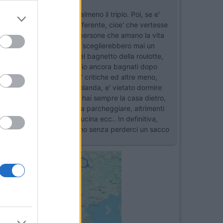
la in su, quindi direi almeno il triplo. Poi, se e'
domanda fosse di tipo differente, cioe' che vertesse
ierei la roulotte. Conosco persone che amano la vita
ek end. Queste persone non sceglierebbero mai un
mente non fai la doccia nel bagnetto della roulotte,
ura attraversare il campeggio ancora bagnati dopo
ai: alcune zone sono piu' critiche ed altre meno,
ni, ad esempio Svizzera o olanda, e' vietato dormire
he se ti muovi in camper, hai sempre la casa dietro,
tro un bestione scomodo da parcheggiare, altrimenti
i il tuo bagno, la tua cucina ecc.. In definitiva,
 puoi rivendere dopo un anno senza perderci un sacco
Next