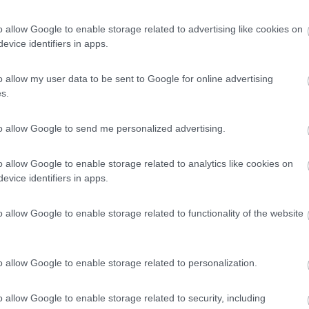
o allow Google to enable storage related to advertising like cookies on
evice identifiers in apps.
Tour dell'Arco Alpino: da ovest a est
o allow my user data to be sent to Google for online advertising
s.
to allow Google to send me personalized advertising.
aravan per questioni economiche. una piccola caravan base costa ci
 circa 14 - 16 mila euro. Chiaramente il camper costa di piu' (non ci s
o allow Google to enable storage related to analytics like cookies on
grande e potente, quindi il divario potrebbe ridursi. Io ad esempio ho
evice identifiers in apps.
fronti ma solo per dare un punto di vista che aiuti nella decisione. P
eduto che purtroppo in molte occasioni i camping hanno perso la lor
case) e che vogliono la prenotazione anticipata o prediligono soste 
o allow Google to enable storage related to functionality of the website
rrello-tenda , la caravan e il camper. Ogniuno presenta lati diversi. F
ie vuole il bagno e la doccia a bordo... a me non piace guidare la ca
o allow Google to enable storage related to personalization.
o allow Google to enable storage related to security, including