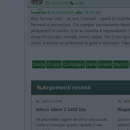
15/02/2006
4395
Inserito il
05/04/2006
alle:
18:27:43
Non ho mai visto - se non i nomadi - usare le roulott
fermarti e pernottare. Col camper (ovviamente dipen
all'aperto!) in centro (con la roulotte è impossibile
rimorchi (anche i carrelli) erano vietati. Per il mio t
resto, è anche un problema di gusti e abitudini. Ciao
Sosta
Gruppi
Compagni
Italia
Estero
Marchi
Argomenti recenti
ACCESSORI
AR
teleco silent 3 5400 btu
mi piacerebbe sapere da chi lo sta usando
Come da
come si trova,per quanto riguarda il mio
storica