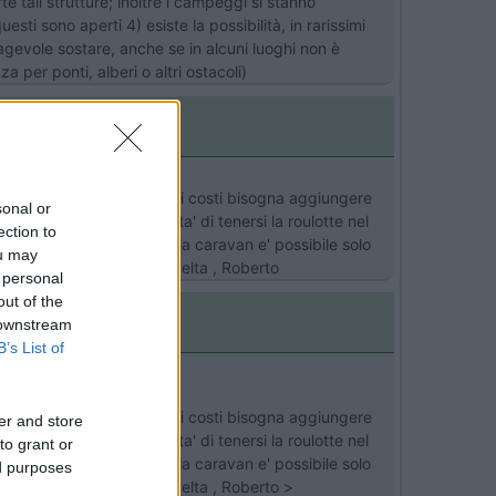
te tali strutture; inoltre i campeggi si stanno
i sono aperti 4) esiste la possibilità, in rarissimi
 agevole sostare, anche se in alcuni luoghi non è
 per ponti, alberi o altri ostacoli)
roulotte) e nel calcolo dei costi bisogna aggiungere
sonal or
o avesse la possibilita' di tenersi la roulotte nel
ection to
io il camper. La sosta della caravan e' possibile solo
ou may
olo con l' auto. Buona scelta , Roberto
 personal
out of the
 downstream
B’s List of
roulotte) e nel calcolo dei costi bisogna aggiungere
er and store
o avesse la possibilita' di tenersi la roulotte nel
to grant or
io il camper. La sosta della caravan e' possibile solo
ed purposes
olo con l' auto. Buona scelta , Roberto >