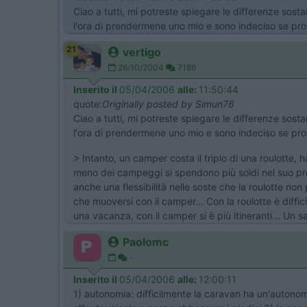
Ciao a tutti, mi potreste spiegare le differenze sos
l'ora di prendermene uno mio e sono indeciso se pro
21
vertigo
26/10/2004
7186
Inserito il
05/04/2006
alle:
11:50:44
quote:
Originally posted by Simun76
Ciao a tutti, mi potreste spiegare le differenze sos
l'ora di prendermene uno mio e sono indeciso se pro
> Intanto, un camper costa il triplo di una roulotte,
meno dei campeggi si spendono più soldi nel suo prop
anche una flessibilità nelle soste che la roulotte no
che muoversi con il camper... Con la roulotte è diffici
una vacanza, con il camper si è più itineranti... Un
Paolomc
-
Inserito il
05/04/2006
alle:
12:00:11
1) autonomia: difficilmente la caravan ha un'autonomi