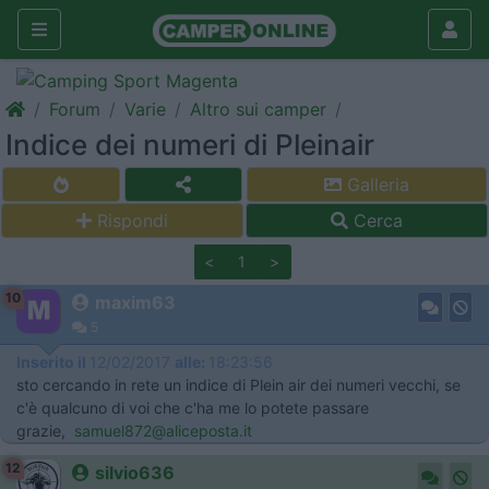
Forum
Varie
Altro sui camper
Indice dei numeri di Pleinair
Galleria
Rispondi
Cerca
<
1
>
10
maxim63
5
Inserito il
12/02/2017
alle:
18:23:56
sto cercando in rete un indice di Plein air dei numeri vecchi, se
c'è qualcuno di voi che c'ha me lo potete passare
grazie,
samuel872@aliceposta.it
12
silvio636