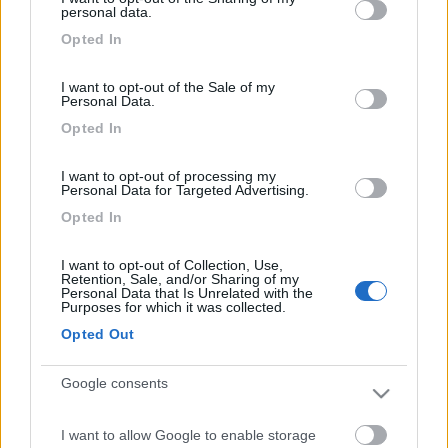
not limited to your visit or usage behaviour. You may click to
personal data.
grant or deny consent to Google and its third-party tags to
Opted In
use your data for below specified purposes in below Google
consent section.
I want to opt-out of the Sale of my
Personal Data.
Opted In
10
maxim63
I want to opt-out of processing my
Personal Data for Targeted Advertising.
5
Opted In
Inserito il
24/02/2017
alle:
12:26:14
In risposta al messaggio di
Ribon
del
16/02/2017
alle
16:46:31
I want to opt-out of Collection, Use,
Retention, Sale, and/or Sharing of my
Personal Data that Is Unrelated with the
Sarebbe bello avere un indice degli articoli pubblicati ordinato per
Purposes for which it was collected.
nazione, regione, zona o città principale e relativo numero e anno di
Opted Out
pubblicazione. Credo che sia questo quello che maxim63 sta chiedendo.
Ric
Google consents
esatto ,l'avevo trovato alcuni anni fa mi sembra su questo forum
poi l'ho perso
I want to allow Google to enable storage