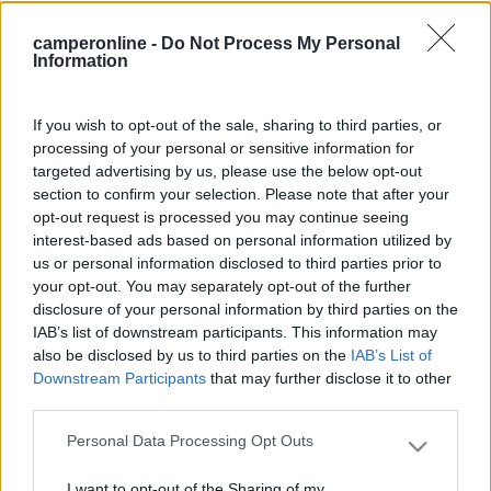
cosa ti serve di preciso? io a casa ho ancora dei numeri di quando si
camperonline -
Do Not Process My Personal
chiamava 2c... tipo dell'87...
Information
Ciao ti ho scritto in privato, grazie se mi rispondi ciao
If you wish to opt-out of the sale, sharing to third parties, or
tex
processing of your personal or sensitive information for
13
Ribon
targeted advertising by us, please use the below opt-out
139
section to confirm your selection. Please note that after your
opt-out request is processed you may continue seeing
Inserito il
24/02/2017
alle:
10:44:42
interest-based ads based on personal information utilized by
Ciao,
us or personal information disclosed to third parties prior to
se fosse disponibile un indice degli articoli sarei interessato
your opt-out. You may separately opt-out of the further
anch'io.
disclosure of your personal information by third parties on the
IAB’s list of downstream participants. This information may
Grazie
also be disclosed by us to third parties on the
IAB’s List of
Ric
Downstream Participants
that may further disclose it to other
third parties.
Personal Data Processing Opt Outs
Please note that this website/app uses one or more Google
services and may gather and store information including but
I want to opt-out of the Sharing of my