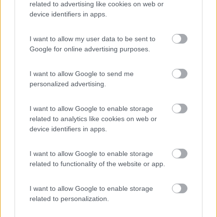
related to advertising like cookies on web or
device identifiers in apps.
16
campersempre
5538
I want to allow my user data to be sent to
Inserito il
24/02/2017
alle:
21:13:31
Google for online advertising purposes.
Io ho provato a fare un "Cerca" nell'archivio di "Altro Camper" e
mi sono usciti questi risultati, con riferimenti ad un file in Excel.
I want to allow Google to send me
Qualche notizia c'è, ma bisogna vedere se le persone che allora
personalized advertising.
scrivevano siano ancora attivi, che i loro indirizzi mail siano
anch'essi attivi, è comunque un primo passo. Se volete potete
fare ulteriori ricerche con "Indici" o "Indice" "Pleinair" o "Plein
I want to allow Google to enable storage
air" anche su altri argomenti oltre a Altro Camper, forse su
related to analytics like cookies on web or
viaggi Italia o Estero.
device identifiers in apps.
https://forum.camperonline.it/topic/Indice-servizi-Plein-
Air_32161?ARCHIVE=true&SearchTerms=indici
I want to allow Google to enable storage
related to functionality of the website or app.
https://forum.camperonline.it/topic/Indici-PleinAir_69957?
ARCHIVE=true&SearchTerms=Pleinair
I want to allow Google to enable storage
related to personalization.
https://forum.camperonline.it/topic/Indice-riviste_1789?