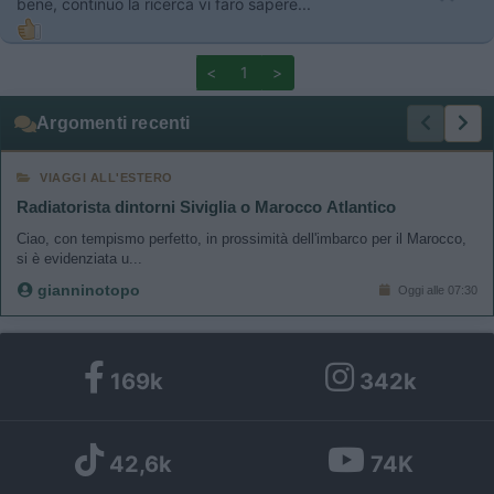
bene, continuo la ricerca vi faro sapere...
<
1
>
Argomenti recenti
VIAGGI ALL'ESTERO
Radiatorista dintorni Siviglia o Marocco Atlantico
Ciao, con tempismo perfetto, in prossimità dell'imbarco per il Marocco,
si è evidenziata u...
gianninotopo
Oggi alle 07:30
169k
342k
42,6k
74K