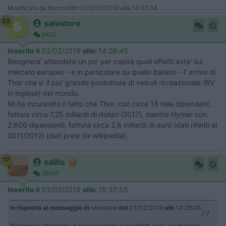
Modificato da franco49tn il 03/02/2019 alle 14:07:34
22
salvatore
9452
Inserito il
03/02/2019
alle:
14:28:45
Bisognera' attendere un po' per capire quali effetti avra' sul
mercato europeo - e in particolare su quello italiano - l' arrivo di
Thor che e' il piu' grande produttore di veicoli ricreazionale (RV
in inglese) del mondo.
Mi ha incuriosito il fatto che Thor, con circa 18 mila dipendent,
fattura circa 7,25 miliardi di dollari (2017), mentre Hymer con
2.600 dipendenti, fattura circa 2,8 miliardi di euro (dati riferiti al
2011/2012) (dati presi da wikipedia).
17
salito
29167
Inserito il
03/02/2019
alle:
15:37:55
In risposta al messaggio di
salvatore
del
03/02/2019
alle
14:28:45
Bisognera' attendere un po' per capire quali effetti avra' sul mercato