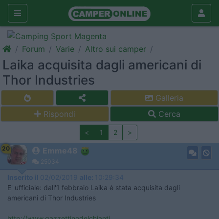
Forum
Varie
Altro sui camper
Laika acquisita dagli americani di
Thor Industries
Galleria
Rispondi
Cerca
<
1
2
>
20
Emme48
25034
Inserito il
02/02/2019
alle:
10:29:34
E' ufficiale: dall'1 febbraio Laika è stata acquisita dagli
americani di Thor Industries
http://www.gazzettinodelchianti...