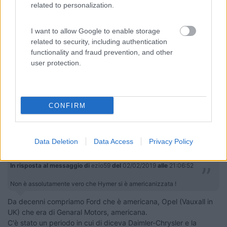
related to personalization.
I want to allow Google to enable storage
related to security, including authentication
functionality and fraud prevention, and other
user protection.
Ezio
Servo per Amikeco by IPA "Viaggio per vedere non per
viaggiare"
CONFIRM
mtravel
-
Data Deletion
Data Access
Privacy Policy
Inserito il
03/02/2019
alle:
10:14:22
In risposta al messaggio di
ezio59
del
02/02/2019
alle
21:06:52
Non è assolutamente vero che Hymer si è americanizzata !
Da decenni compriamo Ford che è americana, Opel (Vauxall in
UK) che era di Genaral Motors, americana.
C'è stato un periodo in cui di diceva Daimler-Chrysler e la