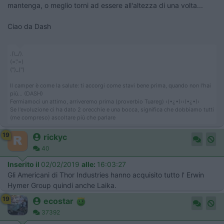
mantenga, o meglio torni ad essere all'altezza di una volta...
Ciao da Dash
.(\_/).
(='.'=)
('')_('')
Il camper è come la salute: ti accorgi come stavi bene prima, quando non l'hai
più... (DASH)
Fermiamoci un attimo, arriveremo prima (proverbio Tuareg) ‹(•¿•)›‹(•¿•)›
Se l'evoluzione ci ha dato 2 orecchie e una bocca, significa che dobbiamo tutti
(me compreso) ascoltare più che parlare
19
rickyc
40
Inserito il
02/02/2019
alle:
16:03:27
Gli Americani di Thor Industries hanno acquisito tutto l' Erwin
Hymer Group quindi anche Laika.
19
ecostar
37392