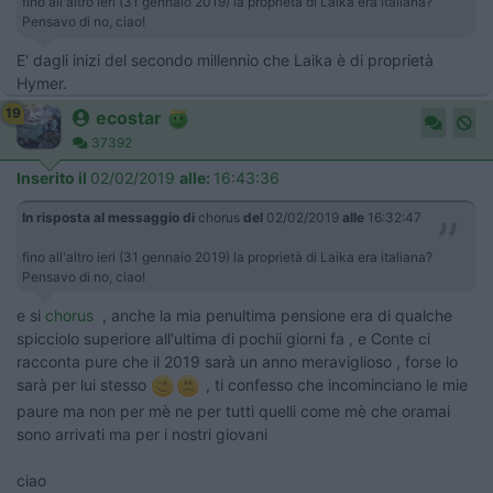
fino all'altro ieri (31 gennaio 2019) la proprietà di Laika era italiana?
Pensavo di no, ciao!
E' dagli inizi del secondo millennio che Laika è di proprietà
Hymer.
19
ecostar
37392
Inserito il
02/02/2019
alle:
16:43:36
In risposta al messaggio di
chorus
del
02/02/2019
alle
16:32:47
fino all'altro ieri (31 gennaio 2019) la proprietà di Laika era italiana?
Pensavo di no, ciao!
e si
chorus
, anche la mia penultima pensione era di qualche
spicciolo superiore all'ultima di pochii giorni fa , e Conte ci
racconta pure che il 2019 sarà un anno meraviglioso , forse lo
sarà per lui stesso
, ti confesso che incominciano le mie
paure ma non per mè ne per tutti quelli come mè che oramai
sono arrivati ma per i nostri giovani
ciao