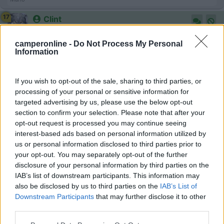
17
Clint
12790
camperonline -
Do Not Process My Personal
Inserito il
02/02/2019
alle:
17:07:31
Information
In risposta al messaggio di
ecostar
del
02/02/2019
alle
17:04:02
If you wish to opt-out of the sale, sharing to third parties, or
chiamala come meglio ti pare ma stiamo retrocedendo all grande , va be
processing of your personal or sensitive information for
dai appena finiranno gli stok Laika e forse anche Himer staremo a
vedere quale americanata europicizzata proporranno e da questo lato
targeted advertising by us, please use the below opt-out
della medaglia vuoi mai sia migliore ma l'altro lato della medaglia mi
section to confirm your selection. Please note that after your
preoccupa non poco ,mario
opt-out request is processed you may continue seeing
interest-based ads based on personal information utilized by
In tutta sincerità la vedo molto male....
us or personal information disclosed to third parties prior to
ezio59
your opt-out. You may separately opt-out of the further
-
disclosure of your personal information by third parties on the
IAB’s list of downstream participants. This information may
Inserito il
02/02/2019
alle:
21:06:52
also be disclosed by us to third parties on the
IAB’s List of
Non è assolutamente vero che Hymer si è americanizzata !
Downstream Participants
that may further disclose it to other
third parties.