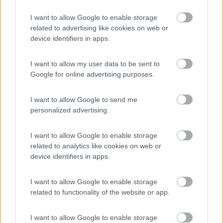
la loro bandiera ! , dove diavolo l'hai ficcata
I want to allow Google to enable storage
Mario
related to advertising like cookies on web or
device identifiers in apps.
ezio59
-
I want to allow my user data to be sent to
Inserito il
03/02/2019
alle:
10:05:00
Google for online advertising purposes.
In risposta al messaggio di
ecostar
del
02/02/2019
alle
22:32:26
I want to allow Google to send me
azz ezio mi sa che con il tuo hai anticipato i tempi ma non vedo la loro
personalized advertising.
bandiera ! , dove diavolo l'hai ficcata
Meglio?
I want to allow Google to enable storage
related to analytics like cookies on web or
device identifiers in apps.
I want to allow Google to enable storage
related to functionality of the website or app.
I want to allow Google to enable storage