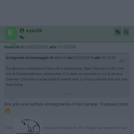
ezio59
-
Inserito il
03/02/2019
alle:
11:03:09
In risposta al messaggio di
mtravel
del
03/02/2019
alle
10:14:22
Da decenni compriamo Ford che è americana, Opel (Vauxall in UK) che
era di Genaral Motors, americana. C'è stato un periodo in cui di diceva
Daimler-Chrysler e la seconda è americana. La Focus americana era una
macchina
...
Era solo una battuta immaginando il mio camper Trumperizzato
Ezio
Servo per Amikeco by IPA "Viaggio per vedere non per