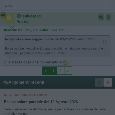
Mario
22
salvatore
9452
Inserito il
03/02/2019
alle:
16:43:32
In risposta al messaggio di
salito
del
03/02/2019
alle
15:37:55
Forse perché i veicoli in Europa li paghiamo il doppio...oppure perché in
America li pagano la metà o giù di li...forse
E' la stessa cosa che ho pensato io
.
<
1
2
>
Argomenti recenti
ALTRO NON SUI CAMPER
Eclissi solare parziale del 12 Agosto 2026
Sarà visibile anche dall'Italia, ma la percentuale di copertura del sole
sarà diversa nell...