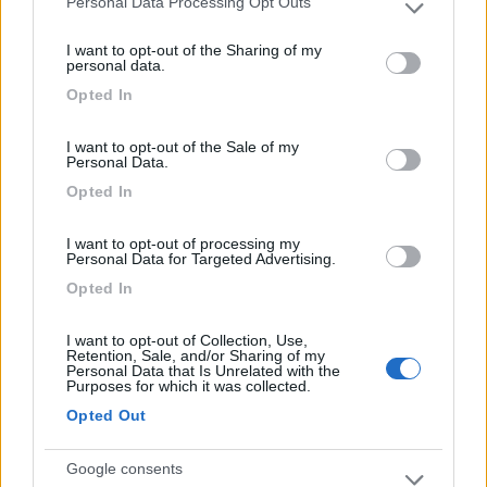
Personal Data Processing Opt Outs
Please note that this website/app uses one or more Google
services and may gather and store information including but
I want to opt-out of the Sharing of my
not limited to your visit or usage behaviour. You may click to
personal data.
grant or deny consent to Google and its third-party tags to
Opted In
use your data for below specified purposes in below Google
consent section.
I want to opt-out of the Sale of my
Personal Data.
Opted In
I want to opt-out of processing my
Personal Data for Targeted Advertising.
Opted In
Ezio
Servo per Amikeco by IPA "Viaggio per vedere non per
I want to opt-out of Collection, Use,
Retention, Sale, and/or Sharing of my
viaggiare"
Personal Data that Is Unrelated with the
Purposes for which it was collected.
19
ecostar
Opted Out
37392
Inserito il
02/02/2019
alle:
22:32:26
Google consents
azz ezio mi sa che con il tuo hai anticipato i tempi ma non vedo