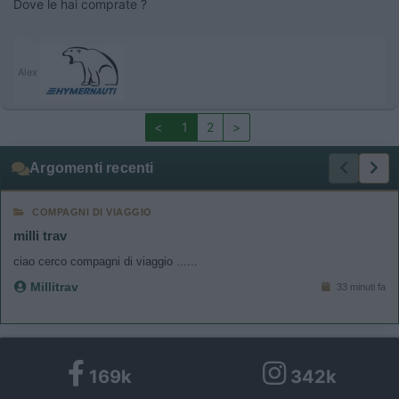
Dove le hai comprate ?
Alex
<
1
2
>
Argomenti recenti
COMPAGNI DI VIAGGIO
milli trav
ciao cerco compagni di viaggio ......
Millitrav
33 minuti fa
169k
342k