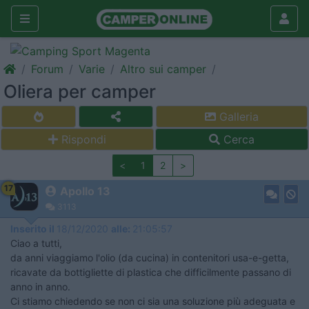
Forum
Varie
Altro sui camper
Oliera per camper
Galleria
Rispondi
Cerca
<
1
2
>
17
Apollo 13
3113
Inserito il
18/12/2020
alle:
21:05:57
Ciao a tutti,
da anni viaggiamo l'olio (da cucina) in contenitori usa-e-getta,
ricavate da bottigliette di plastica che difficilmente passano di
anno in anno.
Ci stiamo chiedendo se non ci sia una soluzione più adeguata e