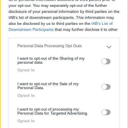
L'olio teme la luce, il caldo e l'ossigeno. Luce: tienilo al buio Caldo:
your opt-out. You may separately opt-out of the further
mettilo nella parte centrale del camper in basso, i pensili, sotto il sole,
sono il punto più caldo. Ossigeno: usa molti contenitori abbastanza
disclosure of your personal information by third parties on the
piccoli che terminerai velocemente prima che l'ossigeno faccia danni.
IAB’s list of downstream participants. This information may
Marco
also be disclosed by us to third parties on the
IAB’s List of
Downstream Participants
that may further disclose it to other
Io uso l'olio di oliva spray da 250 ml. Non perde olio in ogni
third parties.
posizione, e non rischia di rompersi.
Personal Data Processing Opt Outs
Sempre in movimento
Please note that this website/app uses one or more Google
services and may gather and store information including but
19
camperos
I want to opt-out of the Sharing of my
not limited to your visit or usage behaviour. You may click to
personal data.
4709
grant or deny consent to Google and its third-party tags to
Opted In
use your data for below specified purposes in below Google
Inserito il
19/12/2020
alle:
19:50:12
consent section.
sicuro che non è svitol o WD40
I want to opt-out of the Sale of my
Personal Data.
fai da te? ahi ahi ahi ahi, ora in ogni tuo viaggio ad ogni strano odore penserai
al camper... che si sta incendiando :)
Opted In
14
Dash
I want to opt-out of processing my
8136
Personal Data for Targeted Advertising.
Inserito il
20/12/2020
alle:
13:35:04
Opted In
Noi usiamo la
classica bottiglia da litro
con salvagoccia,