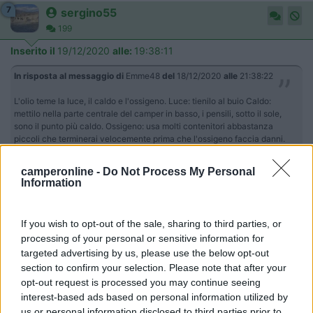
7
sergino55
199
Inserito il
19/12/2020
alle:
19:38:11
In risposta al messaggio di
Emme48
del
18/12/2020
alle
21:38:22
L'olio teme la luce, il caldo e l'ossigeno. Luce: tienilo al buio Caldo:
mettilo nella parte centrale del camper in basso, i pensili, sotto il sole,
sono il punto più caldo. Ossigeno: usa molti contenitori abbastanza
piccoli che terminerai velocemente prima che l'ossigeno faccia danni.
Marco
camperonline -
Do Not Process My Personal
Io uso l'olio di oliva spray da 250 ml.
Information
Sempre in movimento
If you wish to opt-out of the sale, sharing to third parties, or
7
sergino55
processing of your personal or sensitive information for
199
targeted advertising by us, please use the below opt-out
Inserito il
19/12/2020
alle:
19:39:36
section to confirm your selection. Please note that after your
opt-out request is processed you may continue seeing
In risposta al messaggio di
Emme48
del
18/12/2020
alle
21:38:22
interest-based ads based on personal information utilized by
us or personal information disclosed to third parties prior to