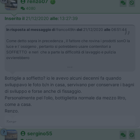
renzo07
4080
Inserito il
21/12/2020
alle:
13:27:39
In risposta al messaggio di
franco49tn
del
21/12/2020
alle
06:51:44
Come detto sopra in precedenza , il fattore che rovina i prodotti sonO la
luce e l´ossigeno , pertanto si potrebbero usare contenitori a
SOFFIETTO e neri che a parte la difficoltä di lavaggio e pulizia
ovvierebbero
...
Bottiglie a soffietto? io le avevo alcuni decenni fa quando
sviluppavo le foto b/n in casa, servivano per conservare i bagni
di sviluppo e forse anche di fissaggio.
Personalmente pel l'olio, bottiglietta normale da mezzo litro,
come a casa.
Renzo.
𝓡𝓮𝓷𝔃𝓸
7
sergino55