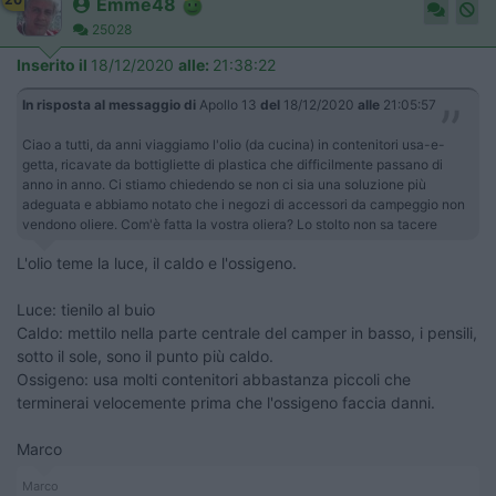
Emme48
25028
Inserito il
18/12/2020
alle:
21:38:22
In risposta al messaggio di
Apollo 13
del
18/12/2020
alle
21:05:57
Ciao a tutti, da anni viaggiamo l'olio (da cucina) in contenitori usa-e-
getta, ricavate da bottigliette di plastica che difficilmente passano di
anno in anno. Ci stiamo chiedendo se non ci sia una soluzione più
adeguata e abbiamo notato che i negozi di accessori da campeggio non
vendono oliere. Com'è fatta la vostra oliera? Lo stolto non sa tacere
L'olio teme la luce, il caldo e l'ossigeno.
Luce: tienilo al buio
Caldo: mettilo nella parte centrale del camper in basso, i pensili,
sotto il sole, sono il punto più caldo.
Ossigeno: usa molti contenitori abbastanza piccoli che
terminerai velocemente prima che l'ossigeno faccia danni.
Marco
Marco