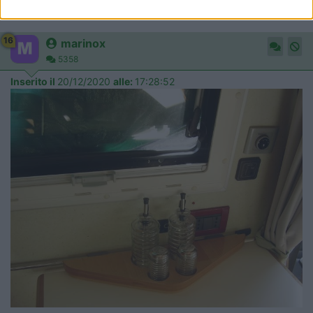
16
marinox
5358
Inserito il
20/12/2020
alle:
17:28:52