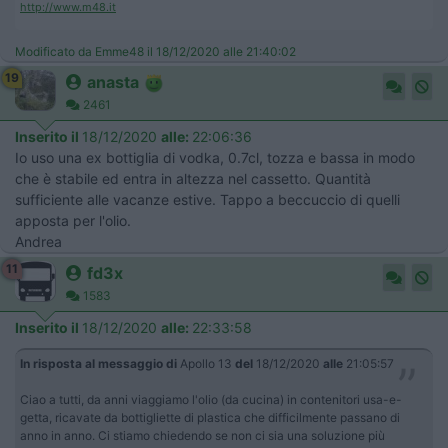
http://www.m48.it
Modificato da Emme48 il 18/12/2020 alle 21:40:02
19
anasta
2461
Inserito il
18/12/2020
alle:
22:06:36
Io uso una ex bottiglia di vodka, 0.7cl, tozza e bassa in modo
che è stabile ed entra in altezza nel cassetto. Quantità
sufficiente alle vacanze estive. Tappo a beccuccio di quelli
apposta per l'olio.
Andrea
11
fd3x
1583
Inserito il
18/12/2020
alle:
22:33:58
In risposta al messaggio di
Apollo 13
del
18/12/2020
alle
21:05:57
Ciao a tutti, da anni viaggiamo l'olio (da cucina) in contenitori usa-e-
getta, ricavate da bottigliette di plastica che difficilmente passano di
anno in anno. Ci stiamo chiedendo se non ci sia una soluzione più