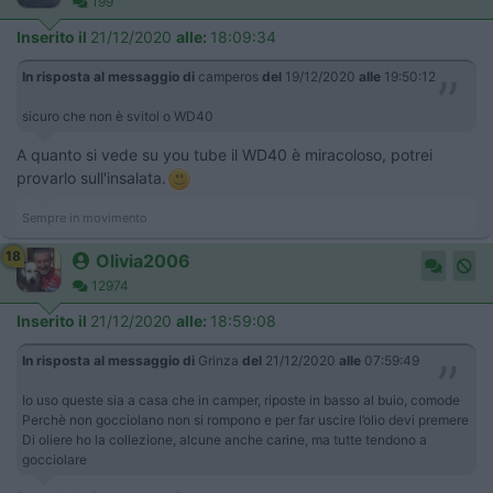
199
Inserito il
21/12/2020
alle:
18:09:34
In risposta al messaggio di
camperos
del
19/12/2020
alle
19:50:12
sicuro che non è svitol o WD40
A quanto si vede su you tube il WD40 è miracoloso, potrei
provarlo sull'insalata.
Sempre in movimento
18
Olivia2006
12974
Inserito il
21/12/2020
alle:
18:59:08
In risposta al messaggio di
Grinza
del
21/12/2020
alle
07:59:49
Io uso queste sia a casa che in camper, riposte in basso al buio, comode
Perchè non gocciolano non si rompono e per far uscire l’olio devi premere
Di oliere ho la collezione, alcune anche carine, ma tutte tendono a
gocciolare