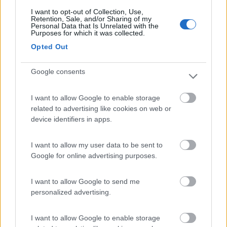
alloggiata in un armadietto con alla base una
struttura in
I want to opt-out of Collection, Use,
composito
(sandwich di 2 strati di compensato, con in mezzo
Retention, Sale, and/or Sharing of my
Personal Data that Is Unrelated with the
una lastra di
poliuretano azzurro
da 35 mm) con dei tondi
Purposes for which it was collected.
della dimensione di bottiglie, tazze e bicchieri. Le bottiglie di
Opted Out
olio, aceto, vino e liquori sono inoltre tenute ferme con delle
bande regolabili in
velcro
che le tengono addossate alle pareti
Google consents
dell'armadietto. L'armadietto
è buio
, senza vetri.
La riserva di olio (almeno 2 litri per viaggi di un mese o più) sta
I want to allow Google to enable storage
nel fresco e buio
doppio pavimento
insieme alle altre riserve
related to advertising like cookies on web or
alimentari (pasta, pomodoro, scatolette, caffè, ...) in basse
device identifiers in apps.
cassette (h=10 cm, 40x60 cm²) con tutto a vista a colpo
d'occhio. Prima di infilare le cassette nel doppio pavimento
I want to allow my user data to be sent to
faccio le foto
col telefonino, così so esattamente di cosa consta
Google for online advertising purposes.
la riserva alimentare.
Aceto, sale, zucchero rimangono in permanenza sul camper.
I
I want to allow Google to send me
deperibili
(olio, caffè, tè, farine, erbette, liquori, ...) vanno e
personalized advertising.
vengono a ogni viaggio. La
riserva alimentare
viene svuotata a
ogni viaggio.
I want to allow Google to enable storage