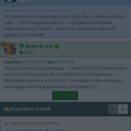
838
Inserito il
19/10/2007
alle:
11:38:12
Sto prendendo dimestichezza con Tyre che mi sembra proprio
bello ... ma mi sorge un dubbio ... il programma funziona
solamente se si è "on line", non c'è un data base interno di
mappe precaricabili?
23
Roberto CG
4255
Inserito il
19/10/2007
alle:
15:00:04
'Ogni faccia ha la sua medaglia ...' diceva Totò![:I] Funziona solo
se si è in rete in quanto sia GoogleEarth che GoogleMaps
funzionano solo se si è in rete.[V] Il vantaggio è che le mappe
sono aggiornate frequentemente da Google.[:)]
<
1
>
Argomenti recenti
AREE DI SOSTA E CAMPEGGI