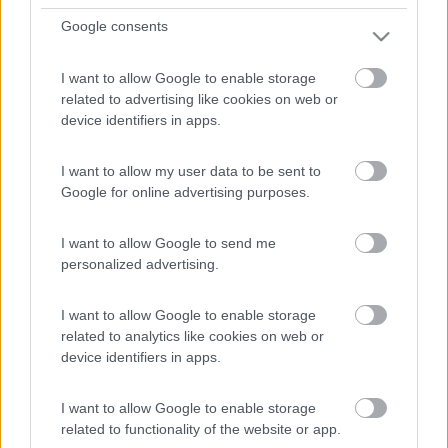
purtroppo devo testimoniare diverse enfatizzazioni da parte di
Google consents
certe guide turistiche (es. TCI, socio dal 1988) su luoghi di
scarso interesse turistico, culturale, paesaggistico ma molto
interessanti per la presenza di alberghi, campi da golf, maneggi
I want to allow Google to enable storage
etc....
related to advertising like cookies on web or
device identifiers in apps.
20
daniele imola
361
I want to allow my user data to be sent to
Inserito il
18/10/2007
alle:
21:49:09
Google for online advertising purposes.
Non ho ancora provato,ma quando andro a visitare una
capitale,voglio comprare una Moleskine City,una specie di
agenda,con tutto il necessario per pianificare,aggiungere e
I want to allow Google to send me
conservare appunti di viaggio e di visita. Ciao Dan
personalized advertising.
23
Roberto CG
I want to allow Google to enable storage
4255
related to analytics like cookies on web or
Inserito il
19/10/2007
alle:
10:29:36
device identifiers in apps.
Aggiornamento sul mio precedente intervento.[:I] Da pochi
giorni è online, liberamente scaricabile (
I want to allow Google to enable storage
http://www.janboersma.nl/gett/), la versione 5.004 di Tyre che
related to functionality of the website or app.
è in grado di funzionare anche con GoogleMaps implementata