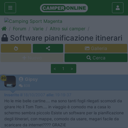
Forum
Varie
Altro sui camper
Software pianificazione itinerari
Galleria
Nuovo
Cerca
<
1
>
20
Gipsy
838
Inserito il
18/10/2007
alle:
19:19:37
Ho le mie belle cartine.... ma sono tanti fogli rilegati scomodi da
girare Ho il Tom Tom.... in viaggio è comodo ma a casa lo
schermo sembra piccolo Esiste un software per la pianificazione
degli itinerari, con mappe, comodo da usare, magari facile da
scaricare da internet???? GRAZIE