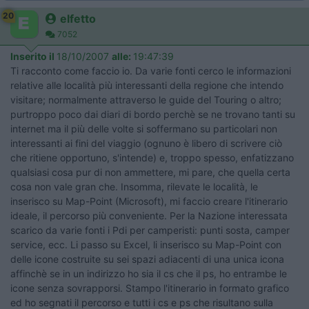
20
elfetto
7052
Inserito il
18/10/2007
alle:
19:47:39
Ti racconto come faccio io. Da varie fonti cerco le informazioni
relative alle località più interessanti della regione che intendo
visitare; normalmente attraverso le guide del Touring o altro;
purtroppo poco dai diari di bordo perchè se ne trovano tanti su
internet ma il più delle volte si soffermano su particolari non
interessanti ai fini del viaggio (ognuno è libero di scrivere ciò
che ritiene opportuno, s'intende) e, troppo spesso, enfatizzano
qualsiasi cosa pur di non ammettere, mi pare, che quella certa
cosa non vale gran che. Insomma, rilevate le località, le
inserisco su Map-Point (Microsoft), mi faccio creare l'itinerario
ideale, il percorso più conveniente. Per la Nazione interessata
scarico da varie fonti i Pdi per camperisti: punti sosta, camper
service, ecc. Li passo su Excel, li inserisco su Map-Point con
delle icone costruite su sei spazi adiacenti di una unica icona
affinchè se in un indirizzo ho sia il cs che il ps, ho entrambe le
icone senza sovrapporsi. Stampo l'itinerario in formato grafico
ed ho segnati il percorso e tutti i cs e ps che risultano sulla