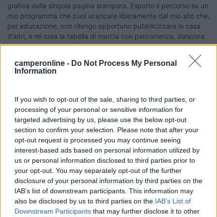
grafica della singola pagina stampata. Esporto il percorso su un
mio programma che puoi scaricare liberamente dal mio sito che,
per educazione, non ritengo opportuno pubblicizzare in casa
d'altri, e mi crea la tabella di marcia con percorrenze, date/ora
per ogni singola località. Sempre in questo programma, per le
singole località inserisco le cose da vedere, indicando tempo
camperonline -
Do Not Process My Personal
previsto e valutazione affinchè possa rendermi conto, in caso di
Information
ritardo, delle cose meno importanti da tralasciare. Indico al
programma quanti giorni ho a disposizione e mi stampa la
tabella di marcia di Verdoniana memoria che, però, serve solo
If you wish to opt-out of the sale, sharing to third parties, or
come indicazione di massima. Mi stampo anche i fogli giornalieri
processing of your personal or sensitive information for
per stendere il diario di bordo con tutte le informazioni
targeted advertising by us, please use the below opt-out
logistiche e statistiche necessarie, tipo i rifornimenti, gli scarichi
section to confirm your selection. Please note that after your
e carichi, ecc. Rilego il tutto: mappe con il percorso, tabella di
opt-out request is processed you may continue seeing
marcia, fogli per il diario di bordo. Metto i Pdi nel navigatore, mi
interest-based ads based on personal information utilized by
accerto di aver portato sul camper anche tutti gli atlanti stradali
us or personal information disclosed to third parties prior to
che mi possono interessare, categoricamente dettagliati almeno
your opt-out. You may separately opt-out of the further
al 1:300.000. Naturalmente anche le guide e altre fonti
disclosure of your personal information by third parties on the
cartacee sono al seguito come pure la lista delle aree
IAB’s list of downstream participants. This information may
attrezzate (camper service, punti sosta, ecc.) su supporto
also be disclosed by us to third parties on the
IAB’s List of
cartaceo. Organizzato così, normalmente non perdo mai tempo
Downstream Participants
that may further disclose it to other