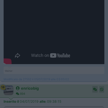
Walter
Modificato da 27552 il 05/07/2019 alle 03:05:02
18
enricobig
894
Inserito il
04/07/2019
alle:
09:38:15