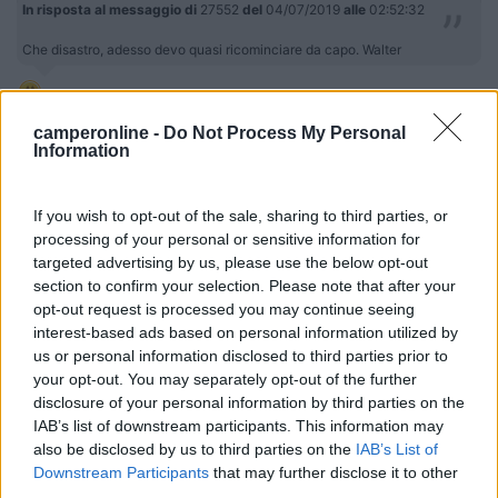
In risposta al messaggio di
27552
del
04/07/2019
alle
02:52:32
Che disastro, adesso devo quasi ricominciare da capo. Walter
Enrico
camperonline -
Do Not Process My Personal
Information
21
a.daniele
3975
If you wish to opt-out of the sale, sharing to third parties, or
Inserito il
04/07/2019
alle:
11:23:26
processing of your personal or sensitive information for
Mado' !!
Vetroresina o alluminio? Da quando ho cambiato il
targeted advertising by us, please use the below opt-out
camper e sono passato all'alluminio ho il terrore di queste cose.
section to confirm your selection. Please note that after your
Daniele
opt-out request is processed you may continue seeing
interest-based ads based on personal information utilized by
http://dagostinelli3.wix.com/da...
us or personal information disclosed to third parties prior to
your opt-out. You may separately opt-out of the further
22
Armando
disclosure of your personal information by third parties on the
7640
IAB’s list of downstream participants. This information may
also be disclosed by us to third parties on the
IAB’s List of
Inserito il
04/07/2019
alle:
12:22:10
Downstream Participants
that may further disclose it to other
third parties.
In risposta al messaggio di
a.daniele
del
04/07/2019
alle
11:23:26