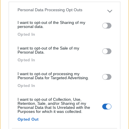
Personal Data Processing Opt Outs
Mado' !! Vetroresina o alluminio? Da quando ho cambiato il camper e
Please note that this website/app uses one or more Google
sono passato all'alluminio ho il terrore di queste cose. Daniele
services and may gather and store information including but
I want to opt-out of the Sharing of my
not limited to your visit or usage behaviour. You may click to
Anch'io
personal data.
grant or deny consent to Google and its third-party tags to
Opted In
_____________ Armando
use your data for below specified purposes in below Google
consent section.
13
Esprit libre
I want to opt-out of the Sale of my
Personal Data.
182
Opted In
Inserito il
04/07/2019
alle:
15:26:00
In sette anni che ho il camper mai preso grandine, quest'anno in
I want to opt-out of processing my
meno di un mese presa già tre volte (per fortuna senza danni)!
Personal Data for Targeted Advertising.
Mi sa che tra quindici giorni, quando vado a rinnovare
Opted In
l'assicurazione, mi faccio fare un preventivo anche per gli
agenti atmosferici!
I want to opt-out of Collection, Use,
Andrea Aiesistem Projet van 554
Retention, Sale, and/or Sharing of my
Personal Data that Is Unrelated with the
Purposes for which it was collected.
Modificato da Esprit libre il 04/07/2019 alle 15:26:33
Opted Out