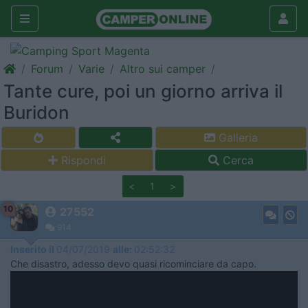
Forum
Varie
Altro sui camper
Tante cure, poi un giorno arriva il
Buridon
Galleria
Rispondi
Cerca
<
1
>
10
27552
914
Inserito il
04/07/2019
alle:
02:52:32
Che disastro, adesso devo quasi ricominciare da capo.