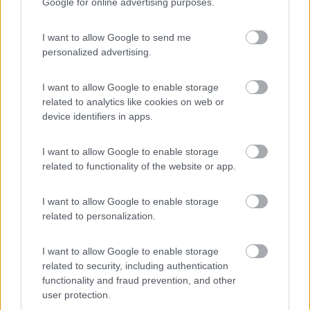
Google for online advertising purposes.
15688
Inserito il
02/08/2021
alle:
16:17:18
I want to allow Google to send me
Dai che con: Draghi, i vaccini, fortuna e tanto ottimismo, ce la
personalized advertising.
faremo.....ad andare a sciare questo inverno .
I want to allow Google to enable storage
Sabato sono stato ad un matrimonio, ho visto cose che Voi
related to analytics like cookies on web or
umani
.
device identifiers in apps.
Ivo
I want to allow Google to enable storage
17
masivo
related to functionality of the website or app.
15688
Inserito il
02/08/2021
alle:
16:30:18
I want to allow Google to enable storage
related to personalization.
In risposta al messaggio di
Lbor
del
31/07/2021
alle
08:52:36
A proposito dei nuovi focolai (vedi Lazio) e uso improprio dei vocaboli ... i
I want to allow Google to enable storage
frequentatori di un campeggio non si dovrebbero chiamare
related to security, including authentication
campeggiatori ? Camperisti definisce una specifica categoria di fruitori. A
functionality and fraud prevention, and other
meno che non sia solo area camper/roulotte…. Lorenzo
user protection.
Non penserai che I giornalisti ignorino i termini....sarà un