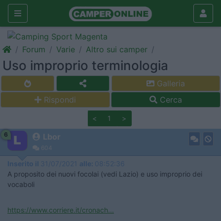
Forum
Varie
Altro sui camper
Uso improprio terminologia
Galleria
Rispondi
Cerca
<
1
>
6
Lbor
604
Inserito il
31/07/2021
alle:
08:52:36
A proposito dei nuovi focolai (vedi Lazio) e uso improprio dei
vocaboli
https://www.corriere.it/cronach...