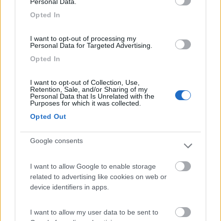
Personal Data.
è mollata la guardia troppo in anticipo e di questo azzardato
anticipo ne subiremo altre gravi conseguenze , ok l'economia
Opted In
ma la precedenza personalmente la darei alla nostra salute , ora
con il vaccino abbiamo una marcia in più ma non basta
I want to opt-out of processing my
Personal Data for Targeted Advertising.
mario
Opted In
Mario
I want to opt-out of Collection, Use,
Retention, Sale, and/or Sharing of my
Personal Data that Is Unrelated with the
Purposes for which it was collected.
Opted Out
Google consents
I want to allow Google to enable storage
related to advertising like cookies on web or
device identifiers in apps.
I want to allow my user data to be sent to
17
masivo