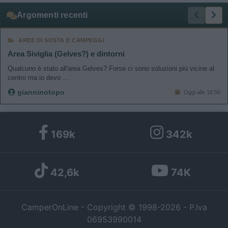
Argomenti recenti
AREE DI SOSTA E CAMPEGGI
Area Siviglia (Gelves?) e dintorni
Qualcuno è stato all'area Gelves? Forse ci sono soluzioni più vicine al
centro ma io devo ...
gianninotopo
Oggi alle 16:50
169k
342k
42,6k
74K
CamperOnLine - Copyright © 1998-2026 - P.Iva
06953990014