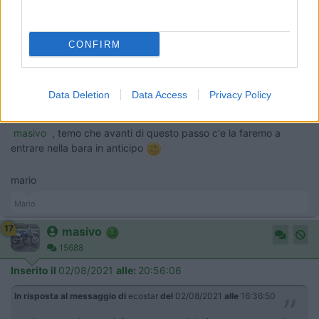
campeggio dove sono in quarantena, solo dei camperisti
Ivo
CONFIRM
19
ecostar
37392
Data Deletion
Data Access
Privacy Policy
Inserito il
02/08/2021
alle:
16:36:50
masivo
, temo che avanti di questo passo c'e la faremo a
entrare nella bara in anticipo
mario
Mario
17
masivo
15688
Inserito il
02/08/2021
alle:
20:56:06
In risposta al messaggio di
ecostar
del
02/08/2021
alle
16:36:50