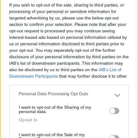
In risposta al messaggio di
Apollo 13
del
31/07/2021
alle
14:42:43
If you wish to opt-out of the sale, sharing to third parties, or
processing of your personal or sensitive information for
che finisca la stagione. Devo comunque supporre che il Corriere sia
targeted advertising by us, please use the below opt-out
scritto da giornalai
section to confirm your selection. Please note that after your
opt-out request is processed you may continue seeing
in modo che in lombardia tornino tutti impestati e poi si sta a
interest-based ads based on personal information utilized by
casa perchè il covid è pericoloso...d'inverno
us or personal information disclosed to third parties prior to
fai da te? ahi ahi ahi ahi, ora in ogni tuo viaggio ad ogni strano odore penserai
your opt-out. You may separately opt-out of the further
al camper... che si sta incendiando :)
disclosure of your personal information by third parties on the
IAB’s list of downstream participants. This information may
19
ecostar
also be disclosed by us to third parties on the
IAB’s List of
37392
Downstream Participants
that may further disclose it to other
Inserito il
02/08/2021
alle:
16:05:23
third parties.
In risposta al messaggio di
camperos
del
31/07/2021
alle
09:00:06
Personal Data Processing Opt Outs
Please note that this website/app uses one or more Google
services and may gather and store information including but
sono giornalisti, dovrebbe essere il loro mestiere la lingua italiana... OT
I want to opt-out of the Sharing of my
not limited to your visit or usage behaviour. You may click to
con i continui focolai COSA ASPETTANO a chiudere le spiagge? che
personal data.
torniamo nella melma?
grant or deny consent to Google and its third-party tags to
Opted In
use your data for below specified purposes in below Google
consent section.
chiudere immediatamente le spiaggie e non solo quelle , si
I want to opt-out of the Sale of my