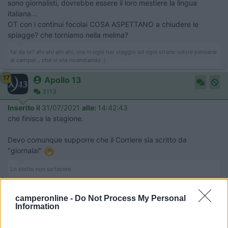
sono giornalisti, dovrebbe essere il loro mestiere la lingua
italiana...
OT con i continui focolai COSA ASPETTANO a chiudere le
spiagge? che torniamo nella melma?
fai da te? ahi ahi ahi ahi, ora in ogni tuo viaggio ad ogni strano odore penserai
al camper... che si sta incendiando :)
17
Apollo 13
3113
Inserito il
31/07/2021
alle:
14:42:43
che finisca la stagione.
Devo comunque supporre che il Corriere sia scritto da
"giornalai"
Lo stolto non sa tacere
19
camperos
camperonline -
Do Not Process My Personal
4709
Information
Inserito il
31/07/2021
alle:
14:57:31