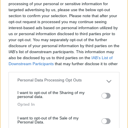
Grazie.
processing of your personal or sensitive information for
Stefano.
targeted advertising by us, please use the below opt-out
section to confirm your selection. Please note that after your
13
Damiano85
opt-out request is processed you may continue seeing
209
interest-based ads based on personal information utilized by
us or personal information disclosed to third parties prior to
Inserito il
21/06/2018
alle:
17:45:03
your opt-out. You may separately opt-out of the further
disclosure of your personal information by third parties on the
In risposta al messaggio di
vecchio orso
del
17/06/2018
alle
11:01:15
IAB’s list of downstream participants. This information may
Buongiorno a tutti. Sono passato da quelle parti un mesetto fa, e l'area
also be disclosed by us to third parties on the
IAB’s List of
era sommersa dall'acqua, quindi inutilizzabile. Sapete come è la
Downstream Participants
that may further disclose it to other
situazione attuale? Grazie. Stefano.
third parties.
Ad oggi il lago è ancora alto non è possibile sostare ma sta
Personal Data Processing Opt Outs
scendendo il livello dell'acqua si pensa che fine mese inizi di
Please note that this website/app uses one or more Google
luglio si possa tornare all'AA sulla spiaggia per ora rimane il PS
services and may gather and store information including but
I want to opt-out of the Sharing of my
al campo sportivo in alto di Colle di Tora. Ciao
not limited to your visit or usage behaviour. You may click to
personal data.
grant or deny consent to Google and its third-party tags to
Damiano85
Opted In
use your data for below specified purposes in below Google
consent section.
17
vecchio orso
I want to opt-out of the Sale of my
3312
Personal Data.