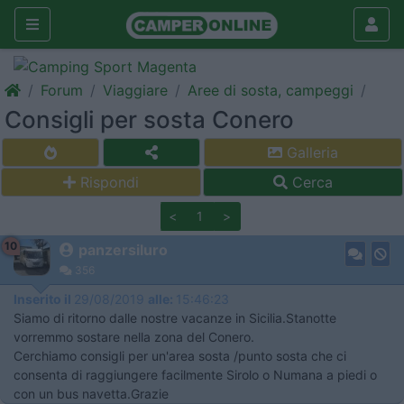
Forum
Viaggiare
Aree di sosta, campeggi
Consigli per sosta Conero
Galleria
Rispondi
Cerca
<
1
>
10
panzersiluro
356
Inserito il
29/08/2019
alle:
15:46:23
Siamo di ritorno dalle nostre vacanze in Sicilia.Stanotte
vorremmo sostare nella zona del Conero.
Cerchiamo consigli per un'area sosta /punto sosta che ci
consenta di raggiungere facilmente Sirolo o Numana a piedi o
con un bus navetta.Grazie