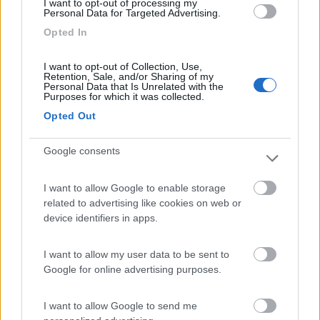
I want to opt-out of processing my
Personal Data for Targeted Advertising.
Inserito il
30/08/2019
alle:
09:00:45
Opted In
In risposta al messaggio di
panzersiluro
del
29/08/2019
alle
17:42:45
I want to opt-out of Collection, Use,
Ho letto di un parcheggio a Marcelli.Dovrebbe esserci una navetta
Retention, Sale, and/or Sharing of my
24h.Qualcuno lo conosce?
Personal Data that Is Unrelated with the
Purposes for which it was collected.
non fermarti a Numana ma fatti un bel giro a Sirolo che è
Opted Out
stupenda con degli scorci bellissimi... in questo periodo non
troverai grossa ressa e un parcheggio lo trovi (ci passo spesso
in bici e ci sono diversi parcheggi non troppo distanti dal centro
Google consents
che però ora non so localizzarli precisamente!)
I want to allow Google to enable storage
ti consiglio poi di fare tutto il conero e arrivare a Portonovo (se
related to advertising like cookies on web or
vuoi scendere in paese parcheggia in alto e prendi la navetta
device identifiers in apps.
perchè in paese ci sono pochissimi posti) ...molto molto bello
10
panzersiluro
I want to allow my user data to be sent to
356
Google for online advertising purposes.
Inserito il
30/08/2019
alle:
10:45:40
Alla fine ci siamo fermati al parcheggio Adriatico di Marcelli
I want to allow Google to send me
fraz.di Numana.Ottima soluzione.Con navetta gratuita per