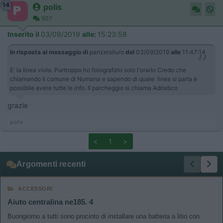
14
polis
507
Inserito il
03/09/2019
alle:
15:23:58
In risposta al messaggio di
panzersiluro
del
03/09/2019
alle
11:47:14
E' la linea viola. Purtroppo ho fotografato solo l'orario Credo che
chiamando il comune di Numana e sapendo di quale linea si parla è
possibile avere tutte le info. Il parcheggio si chiama Adriatico
grazie
polis
<
1
>
Argomenti recenti
ACCESSORI
Aiuto centralina ne185. 4
Buongiorno a tutti sono procinto di installare una batteria a litio con