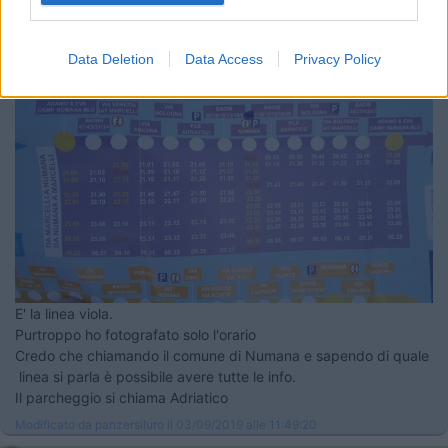
buongiorno, la navetta funziona anche a settembre o era un servizio per
il solo periodo estivo?
Data Deletion
Data Access
Privacy Policy
E' la linea viola.
Purtroppo ho fotografato solo l'orario
Credo che chiamando il comune di Numana e sapendo di quale
linea si parla è possibile avere tutte le info.
Il parcheggio si chiama Adriatico
Modificato da panzersiluro il 03/09/2019 alle 11:49:20