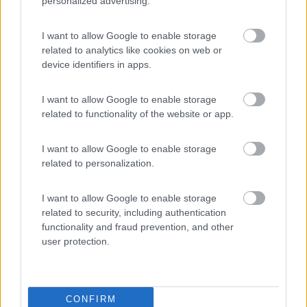
personalized advertising.
Numana e Sirolo.Parcheggio grande 2€/24h.Ottima soluzione
14
I want to allow Google to enable storage
polis
related to analytics like cookies on web or
507
device identifiers in apps.
Inserito il
03/09/2019
alle:
10:40:41
I want to allow Google to enable storage
In risposta al messaggio di
panzersiluro
del
30/08/2019
alle
10:45:40
related to functionality of the website or app.
Alla fine ci siamo fermati al parcheggio Adriatico di Marcelli fraz.di
Numana.Ottima soluzione.Con navetta gratuita per Numana e
I want to allow Google to enable storage
Sirolo.Parcheggio grande 2€/24h.Ottima soluzione
related to personalization.
buongiorno, la navetta funziona anche a settembre o era un
servizio per il solo periodo estivo?
I want to allow Google to enable storage
polis
related to security, including authentication
functionality and fraud prevention, and other
10
panzersiluro
user protection.
356
Inserito il
03/09/2019
alle:
11:47:14
CONFIRM
In risposta al messaggio di
polis
del
03/09/2019
alle
10:40:41