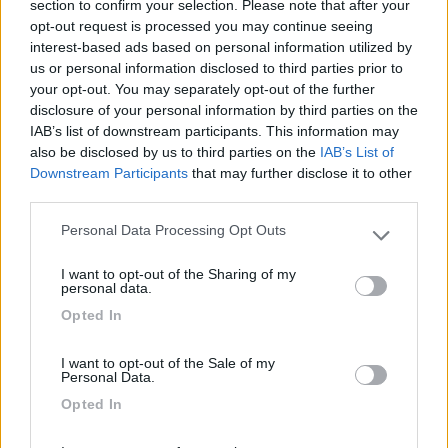
section to confirm your selection. Please note that after your
opt-out request is processed you may continue seeing
Questo parcheggio
interest-based ads based on personal information utilized by
https://www.google.com/maps/pla...
us or personal information disclosed to third parties prior to
your opt-out. You may separately opt-out of the further
dovrebbe essere interessante che però non conosco.
disclosure of your personal information by third parties on the
Restate sani
IAB’s list of downstream participants. This information may
also be disclosed by us to third parties on the
IAB’s List of
Downstream Participants
that may further disclose it to other
third parties.
Personal Data Processing Opt Outs
Please note that this website/app uses one or more Google
services and may gather and store information including but
I want to opt-out of the Sharing of my
not limited to your visit or usage behaviour. You may click to
personal data.
grant or deny consent to Google and its third-party tags to
Opted In
use your data for below specified purposes in below Google
consent section.
I want to opt-out of the Sale of my
Personal Data.
Opted In
20
liubavand
1871