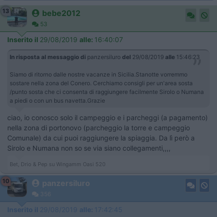
13
bebe2012
53
Inserito il
29/08/2019
alle:
16:40:07
In risposta al messaggio di
panzersiluro
del
29/08/2019
alle
15:46:23
Siamo di ritorno dalle nostre vacanze in Sicilia.Stanotte vorremmo
sostare nella zona del Conero. Cerchiamo consigli per un'area sosta
/punto sosta che ci consenta di raggiungere facilmente Sirolo o Numana
a piedi o con un bus navetta.Grazie
ciao, io conosco solo il campeggio e i parcheggi (a pagamento)
nella zona di portonovo (parcheggio la torre e campeggio
Comunale) da cui puoi raggiungere la spiaggia. Da lì però a
Sirolo e Numana non so se via siano collegamenti,,,,
Bet, Drio & Pep su Wingamm Oasi 520
10
panzersiluro
356
Inserito il
29/08/2019
alle:
17:42:45