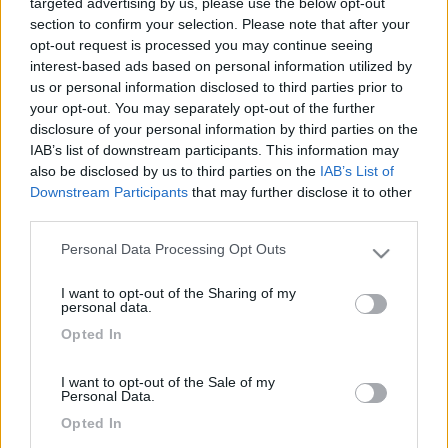
targeted advertising by us, please use the below opt-out
section to confirm your selection. Please note that after your
Judy
opt-out request is processed you may continue seeing
interest-based ads based on personal information utilized by
17
camperusc
us or personal information disclosed to third parties prior to
1880
your opt-out. You may separately opt-out of the further
disclosure of your personal information by third parties on the
Inserito il
07/11/2018
alle:
16:16:46
IAB’s list of downstream participants. This information may
In risposta al messaggio di
judi
del
07/11/2018
alle
15:36:18
also be disclosed by us to third parties on the
IAB’s List of
Downstream Participants
that may further disclose it to other
Salve,il prossimo weekend vorrei recarmi alla festa del tartufo bianco a
third parties.
San gGiovann d asso ...qualcuno ci è già stato...sapete dirmi o indicarmi
dove posso sostare per una notte ....grazie Judy
Personal Data Processing Opt Outs
Please note that this website/app uses one or more Google
ciao judi, per una notte puoi sostare presso la stazione di
services and may gather and store information including but
I want to opt-out of the Sharing of my
rifornimento Beyfin ai piedi del paese, dietro il distributore c'è
not limited to your visit or usage behaviour. You may click to
personal data.
un'area sosta camper, se fosse piena il piazzale del distributore
grant or deny consent to Google and its third-party tags to
Opted In
è molto grande, se ti metti defilato puoi sostare (casomai chiedi
use your data for below specified purposes in below Google
al titolare)
consent section.
I want to opt-out of the Sale of my
15
judi
Personal Data.
67
Opted In
Inserito il
07/11/2018
alle:
21:58:04