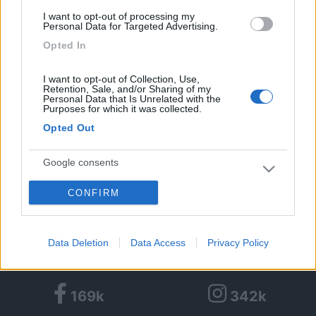
Vorrei sostare per andare anche in fiera ...speravo che magari
I want to opt-out of processing my
Personal Data for Targeted Advertising.
per i giorni di fiera ci fosse piu possibilità di sostare ...nell' area
camper ci stanno solo sette camper ...
Opted In
Judy
I want to opt-out of Collection, Use,
Retention, Sale, and/or Sharing of my
<
1
>
Personal Data that Is Unrelated with the
Purposes for which it was collected.
Opted Out
Argomenti recenti
Google consents
VIAGGI ALL'ESTERO
Radiatorista dintorni Siviglia o Marocco Atlantico
CONFIRM
I want to allow Google to enable storage
Ciao, con tempismo perfetto, in prossimità dell'imbarco per il Marocco,
related to advertising like cookies on web or
si è evidenziata u...
device identifiers in apps.
gianninotopo
Oggi alle 07:30
Data Deletion
Data Access
Privacy Policy
I want to allow my user data to be sent to
Google for online advertising purposes.
169k
342k
I want to allow Google to send me