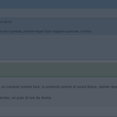
2:48:32
icare il periodo, perché magari fuori stagione qualcosa si trova..
un camper potete fare, io potendo andrei di sosta libera, niente ress
nisio, un paio di ore da Aosta.