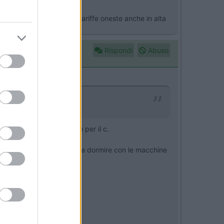
nnumerevoli campeggi con tariffe oneste anche in alta
Rispondi
Abuso
 amici che ti hanno preso per il c.
alcuno vada via e adattarsi a dormire con le macchine