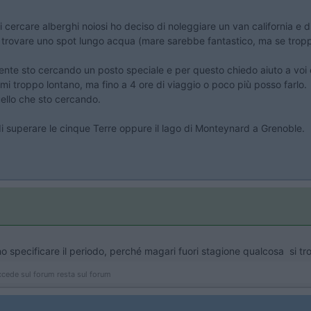
di cercare alberghi noiosi ho deciso di noleggiare un van california e d
era trovare uno spot lungo acqua (mare sarebbe fantastico, ma se tro
nte sto cercando un posto speciale e per questo chiedo aiuto a voi 
mi troppo lontano, ma fino a 4 ore di viaggio o poco più posso farlo.
uello che sto cercando.
 di superare le cinque Terre oppure il lago di Monteynard a Grenoble.
no specificare il periodo, perché magari fuori stagione qualcosa si tro
ccede sul forum resta sul forum