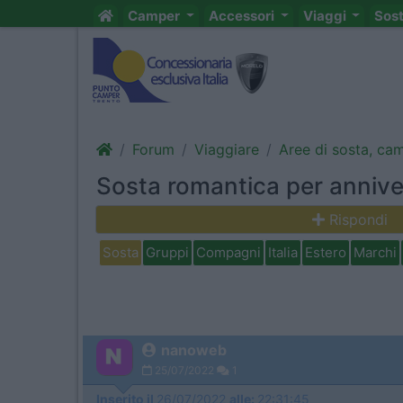
Camper
Accessori
Viaggi
Sos
Forum
Viaggiare
Aree di sosta, ca
Sosta romantica per anniver
Rispondi
Sosta
Gruppi
Compagni
Italia
Estero
Marchi
nanoweb
25/07/2022
1
Inserito il
26/07/2022
alle:
22:31:45