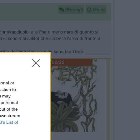
Rispondi
Abuso
 Cannavacciuolo, alla fine è meno caro di quanto si
i sono mai salito) che sia bella l'area di fronte a
ino dell'entroterra, ve ne sono tanti belli.
EVENTO
09/08/26
sonal or
ection to
ou may
 personal
out of the
 downstream
B’s List of
Lombardia