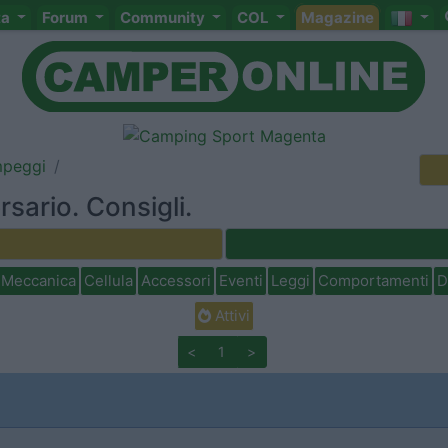
ta
Forum
Community
COL
Magazine
mpeggi
sario. Consigli.
Meccanica
Cellula
Accessori
Eventi
Leggi
Comportamenti
D
Attivi
<
1
>