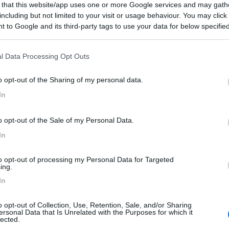
 that this website/app uses one or more Google services and may gath
Area Sosta Camper Orobie
including but not limited to your visit or usage behaviour. You may click 
Ardesio
(BG)
 to Google and its third-party tags to use your data for below specifi
Ardesio si blocca
A
ogle consent section.
l Data Processing Opt Outs
o opt-out of the Sharing of my personal data.
In
o opt-out of the Sale of my Personal Data.
In
to opt-out of processing my Personal Data for Targeted
ing.
In
ella sua forma e attestante verità) è da intendersi come goliardico
o opt-out of Collection, Use, Retention, Sale, and/or Sharing
ersonal Data that Is Unrelated with the Purposes for which it
lected.