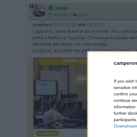
15
2assi
16/05/2011
3577
Inserito il
27/07/2022
alle:
00:37:27
Lago Orta, sosta libera al sacro monte. Poi a piedi pe
pensi e faresti un figurone. Comunque in paese, sempre
Madonna del Sasso con vista sul lago
In Liguria, qua dalle mie parti, ad agosto sul mare..
PROMO
fino al 18/08/26
camperonl
If you wish 
sensitive in
confirm you
continue se
information 
further disc
participants
Downstream 
Lombardia