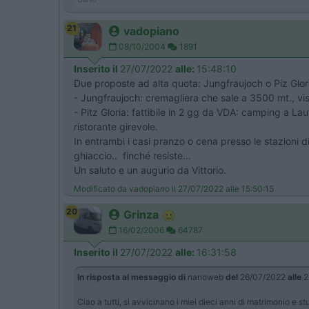
21
vadopiano
08/10/2004
1891
Inserito il
27/07/2022
alle:
15:48:10
Due proposte ad alta quota: Jungfraujoch o Piz Glor
- Jungfraujoch: cremagliera che sale a 3500 mt., vis
- Pitz Gloria: fattibile in 2 gg da VDA: camping a La
ristorante girevole.
In entrambi i casi pranzo o cena presso le stazioni d
ghiaccio.. finché resiste...
Un saluto e un augurio da Vittorio.
Modificato da vadopiano il 27/07/2022 alle 15:50:15
20
Grinza
16/02/2006
64787
Inserito il
27/07/2022
alle:
16:31:58
In risposta al messaggio di
nanoweb
del
26/07/2022
alle
2
Ciao a tutti, si avvicinano i miei dieci anni di matrimonio e s