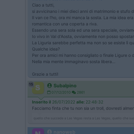
Ciao a tutti,
si avvicinano i miei dieci anni di matrimonio e stufo 
Il van ce l'ho, ora mi manca la sosta. La mia idea 
romantica con una coperta a riva.
Essendo una sera sola ed una sera speciale, ovviame
Io vivo in Val d'Aosta, ovviamente non posso spostar
La Liguria sarebbe perfetta ma non so se esiste lì q
Qualche idea?
Per ora amici mi hanno consigliato o finale Ligure o
Nella mia mente immaginavo sosta libera...
Grazie a tutti!
15
Subalpino
07/12/2010
2861
Inserito il
26/07/2022
alle:
22:48:32
Facciamo finta che tu non sia un troll, dovresti alme
quello che succede a Las Vegas resta a Las Vegas, quello che su
nanoweb