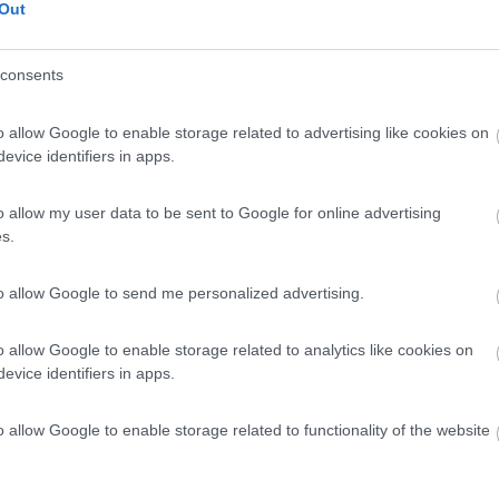
Out
y è vicino alla tua residenza, uno dei più puliti in europa e ci sono i
consents
o allow Google to enable storage related to advertising like cookies on
evice identifiers in apps.
2:59:05
o allow my user data to be sent to Google for online advertising
s.
do scusa a prescindere. Il periodo è purtroppo i primi di agosto...
re a Finale che pareva una trollata. Ma a questo punto sono solo i tuoi
to allow Google to send me personalized advertising.
ermarsi sull’Aurelia di notte, prima di Finale. Bisogna avere c. che qu
o allow Google to enable storage related to analytics like cookies on
evice identifiers in apps.
o allow Google to enable storage related to functionality of the website