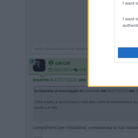
I want t
I want t
authenti
quello che succede a Las Vegas resta a Las Vegas, quello che su
7
carcat
22/01/2019
478
Inserito il
27/07/2022
alle:
13:44:47
In risposta al messaggio di
nanoweb
del
26/07/2022
alle
2
Ciao a tutti, si avvicinano i miei dieci anni di matrimonio e s
sosta. La mia
complimenti per l'iniziativa, considerata la tua locaz
Carlo