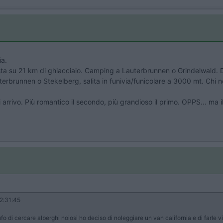
ia.
ta su 21 km di ghiacciaio. Camping a Lauterbrunnen o Grindelwald. Da 
uterbrunnen o Stekelberg, salita in funivia/funicolare a 3000 mt. Chi n
i arrivo. Più romantico il secondo, più grandioso il primo. OPPS... m
2:31:45
tufo di cercare alberghi noiosi ho deciso di noleggiare un van california e di farle