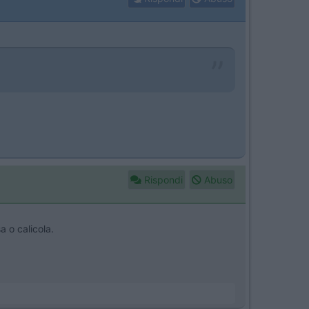
Rispondi
Abuso
a o calicola.