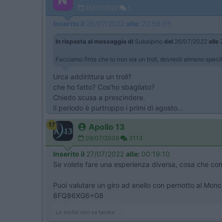
25/07/2022
1
Inserito il
26/07/2022
alle:
22:59:05
In risposta al messaggio di
Subalpino
del
26/07/2022
alle
2
Facciamo finta che tu non sia un troll, dovresti almeno specif
Urca addirittura un troll?
che ho fatto? Cos'ho sbagliato?
Chiedo scusa a prescindere.
Il periodo è purtroppo i primi di agosto...
17
Apollo 13
09/07/2009
3113
Inserito il
27/07/2022
alle:
00:19:10
Se volete fare una esperienza diversa, cosa che con 
Puoi valutare un giro ad anello con pernotto al Monce
8FQ86XG6+G8
Lo stolto non sa tacere