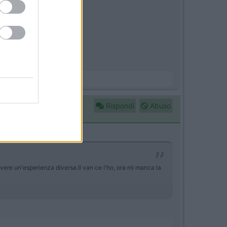
Rispondi
Abuso
 vivere un'esperienza diversa.Il van ce l'ho, ora mi manca la