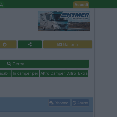
Accedi
Galleria
Cerca
isabili
In camper per
Altro Camper
Altro
Extra
Rispondi
Abuso