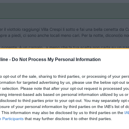
r il viottolo raggiungi Villa Crespi li sotto e fai una bella cenetta da
 a piedi, ci sono anche locali meno cari. Per la notte, dicono(io non c
 a ponente, è un carnaio...a meno che la tua scelta non cada su un paes
PROMO
fino al 29/08/26
ine -
Do Not Process My Personal Information
to opt-out of the sale, sharing to third parties, or processing of your per
formation for targeted advertising by us, please use the below opt-out s
r selection. Please note that after your opt-out request is processed y
eing interest-based ads based on personal information utilized by us or
disclosed to third parties prior to your opt-out. You may separately opt-
losure of your personal information by third parties on the IAB’s list of
. This information may also be disclosed by us to third parties on the
IA
Participants
that may further disclose it to other third parties.
Lombardia