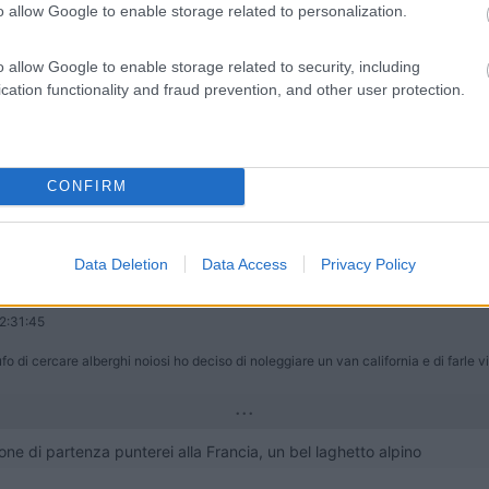
o allow Google to enable storage related to personalization.
o allow Google to enable storage related to security, including
cation functionality and fraud prevention, and other user protection.
ccede sul forum resta sul forum
CONFIRM
Data Deletion
Data Access
Privacy Policy
2:31:45
tufo di cercare alberghi noiosi ho deciso di noleggiare un van california e di farle
...
ione di partenza punterei alla Francia, un bel laghetto alpino