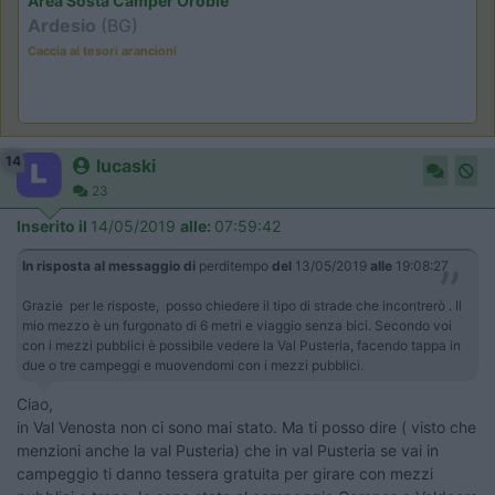
Area Sosta Camper Orobie
Ardesio
(BG)
Caccia ai tesori arancioni
14
lucaski
23
Inserito il
14/05/2019
alle:
07:59:42
In risposta al messaggio di
perditempo
del
13/05/2019
alle
19:08:27
Grazie per le risposte, posso chiedere il tipo di strade che incontrerò . Il
mio mezzo è un furgonato di 6 metri e viaggio senza bici. Secondo voi
con i mezzi pubblici è possibile vedere la Val Pusteria, facendo tappa in
due o tre campeggi e muovendomi con i mezzi pubblici.
Ciao,
in Val Venosta non ci sono mai stato. Ma ti posso dire ( visto che
menzioni anche la val Pusteria) che in val Pusteria se vai in
campeggio ti danno tessera gratuita per girare con mezzi