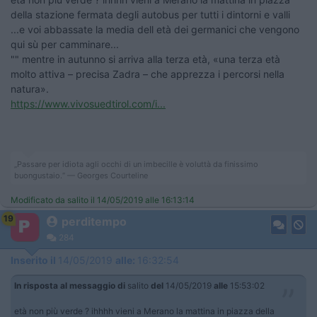
della stazione fermata degli autobus per tutti i dintorni e valli
...e voi abbassate la media dell età dei germanici che vengono
qui sù per camminare...
"" mentre in autunno si arriva alla terza età, «una terza età
molto attiva – precisa Zadra – che apprezza i percorsi nella
natura».
https://www.vivosuedtirol.com/i...
„Passare per idiota agli occhi di un imbecille è voluttà da finissimo
buongustaio.“ — Georges Courteline
Modificato da salito il 14/05/2019 alle 16:13:14
19
perditempo
284
Inserito il
14/05/2019
alle:
16:32:54
In risposta al messaggio di
salito
del
14/05/2019
alle
15:53:02
età non più verde ? ihhhh vieni a Merano la mattina in piazza della