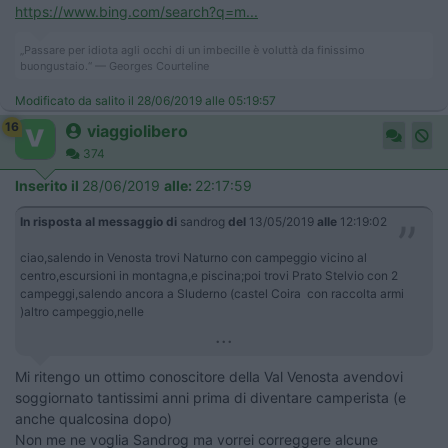
https://www.bing.com/search?q=m...
„Passare per idiota agli occhi di un imbecille è voluttà da finissimo
buongustaio.“ — Georges Courteline
Modificato da salito il 28/06/2019 alle 05:19:57
16
viaggiolibero
374
Inserito il
28/06/2019
alle:
22:17:59
In risposta al messaggio di
sandrog
del
13/05/2019
alle
12:19:02
ciao,salendo in Venosta trovi Naturno con campeggio vicino al
centro,escursioni in montagna,e piscina;poi trovi Prato Stelvio con 2
campeggi,salendo ancora a Sluderno (castel Coira con raccolta armi
)altro campeggio,nelle
...
Mi ritengo un ottimo conoscitore della Val Venosta avendovi
soggiornato tantissimi anni prima di diventare camperista (e
anche qualcosina dopo)
Non me ne voglia Sandrog ma vorrei correggere alcune