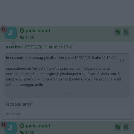
12
jackrussel
3436
Inserito il
27/06/2019
alle:
11:15:21
In risposta al messaggio di
sandrog
del
13/05/2019
alle
12:19:02
ciao,salendo in Venosta trovi Naturno con campeggio vicino al
centro,escursioni in montagna,e piscina;poi trovi Prato Stelvio con 2
campeggi,salendo ancora a Sluderno (castel Coira con raccolta armi
)altro campeggio,nelle
...
Raccolta armi?
jack russel
12
jackrussel
3436