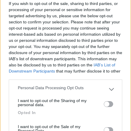
If you wish to opt-out of the sale, sharing to third parties, or
processing of your personal or sensitive information for
targeted advertising by us, please use the below opt-out
section to confirm your selection. Please note that after your
opt-out request is processed you may continue seeing
interest-based ads based on personal information utilized by
us or personal information disclosed to third parties prior to
„Passare per idiota agli occhi di un imbecille è voluttà da finissimo
your opt-out. You may separately opt-out of the further
buongustaio.“ — Georges Courteline
disclosure of your personal information by third parties on the
Modificato da salito il 14/05/2019 alle 08:26:59
IAB’s list of downstream participants. This information may
also be disclosed by us to third parties on the
IAB’s List of
16
EmilG
Downstream Participants
that may further disclose it to other
4885
third parties.
Inserito il
14/05/2019
alle:
08:15:45
Personal Data Processing Opt Outs
Diciamo che hai diverse possibilità ma per darti una dritta seria
Please note that this website/app uses one or more Google
servono come minimo anche altri parametri. Ti piace
services and may gather and store information including but
I want to opt-out of the Sharing of my
camminare? Vuoi andare in bici? Vuoi rimanere in un campeggio
not limited to your visit or usage behaviour. You may click to
personal data.
unico o ti va bene anche cambiare per spostarti in altra zona?
grant or deny consent to Google and its third-party tags to
Opted In
Deve essere per forza un campeggio?
use your data for below specified purposes in below Google
Poi penso che dovresti scegliere tra Venosta e Pusteria per
consent section.
gustarti per bene una valle, tutte e due é possibile ma ti perdi le
I want to opt-out of the Sale of my
Personal Data.