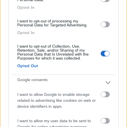
cose migliori.
Opted In
Emil
7
I want to opt-out of processing my
Steu851
Personal Data for Targeted Advertising.
3114
Opted In
Inserito il
14/05/2019
alle:
09:39:25
Dalla val Venosta ti consiglio una deviazione in Val Senales, c'è
I want to opt-out of Collection, Use,
un'area attrezzata in cima alla valle quota 2000 metri, dove
Retention, Sale, and/or Sharing of my
Personal Data that Is Unrelated with the
partono belle passeggiate, puoi salire con la funivia a 3000
Purposes for which it was collected.
metri sul ghiacciaio e se sei in forma andare a vedere il punto
Opted Out
del ritrovamenti si Ötzi la mummia del Similaun, se lo sei meno
puoi salire con la seggiovia ad un rifugio e poi scendere sulla
strada che in inverno è adibita a pista da slittino, più in basso a
Google consents
madonna di Senales c'è il museo relativo e l'archeo park. la valle
è ben servita dai mezzi pubblici.
I want to allow Google to enable storage
related to advertising like cookies on web or
Adria Coral Compact, il camper coupè
device identifiers in apps.
17
salito
29159
I want to allow my user data to be sent to
Google for online advertising purposes.