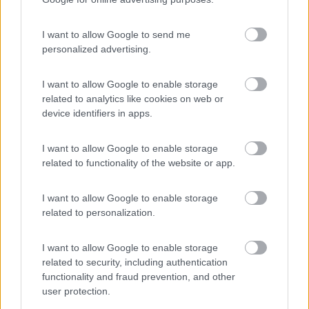
Inserito il
14/05/2019
alle:
10:40:05
se è per il piacere di camminare è nel posto giusto altra laterale
val Martello
I want to allow Google to send me
.
personalized advertising.
https://www.sentres.com/it/mart...
I want to allow Google to enable storage
related to analytics like cookies on web or
per chi vuole complettare la collezione delle ""cento
device identifiers in apps.
scallini,,duecento...trecento...qui trova la mille scallini..
.
I want to allow Google to enable storage
https://www.meranerland.org/it/...
related to functionality of the website or app.
„Passare per idiota agli occhi di un imbecille è voluttà da finissimo
buongustaio.“ — Georges Courteline
I want to allow Google to enable storage
related to personalization.
Modificato da salito il 14/05/2019 alle 10:43:39
19
perditempo
I want to allow Google to enable storage
284
related to security, including authentication
Inserito il
14/05/2019
alle:
15:19:21
functionality and fraud prevention, and other
user protection.
In risposta al messaggio di
salito
del
14/05/2019
alle
10:40:05