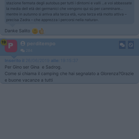
stazione fermata degli autobus per tutti i dintorni e valli ...e voi abbassate
la media dell età dei germanici che vengono qui sù per camminare...
mentre in autunno si arriva alla terza età, «una terza età molto attiva –
precisa Zadra – che apprezza i percorsi nella natura».
Danke Salito
19
perditempo
284
Inserito il
26/06/2019
alle:
19:15:37
Per Gino ser Gina e Sadrog.
Come si chiama il camping che hai segnalato a Glorenza?Grazie
e buone vacanze a tutti