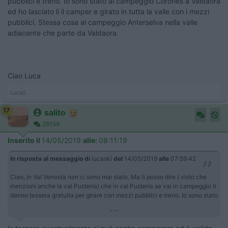
pubblici e treno. Io sono stato al campeggio Corones a Valdaora
ed ho lasciato lì il camper e girato in tutta la valle con i mezzi
pubblici. Stessa cosa al campeggio Anterselva nella valle
adiacente che parte da Valdaora.
Ciao Luca
LucaS.
17
salito
29159
Inserito il
14/05/2019
alle:
08:11:19
In risposta al messaggio di
lucaski
del
14/05/2019
alle
07:59:42
Ciao, in Val Venosta non ci sono mai stato. Ma ti posso dire ( visto che
menzioni anche la val Pusteria) che in val Pusteria se vai in campeggio ti
danno tessera gratuita per girare con mezzi pubblici e treno. Io sono stato
...