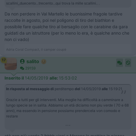
scallini,,duecento...trecento...qui trova la mille scallini.. .
Da non perdere in Val Martello le buonissime fragole tardive
raccolte in agosto, poi nel poligono di tiro del biathlon e
possibile fare qualche tiro al bersaglio con le carabine da gara
guidati da un istruttore (per lo meno lo era, è qualche anno che
non ci vado)
Adria Coral Compact, il camper coupè
17
salito
29159
Inserito il
14/05/2019
alle:
15:53:02
In risposta al messaggio di
perditempo
del
14/05/2019
alle
15:19:21
Grazie a tutti per gli interventi. Mia moglie ha difficoltà a camminare a
lungo specie se in salita. Abbiamo un età diciamo non piu verde ( 70 e 68
anni), ma essendo in pensione possiamo prendercela von comodo e
restare
...
età non più verde ? ihhhh vieni a Merano la mattina in piazza