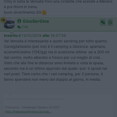
Cmq in tutta la Venosta trovi una ciclabile che scende a Merano
e poi ritorni in treno.
buon divertimento.SG
18
GinoSerGina
7181
Inserito il
13/05/2019
alle:
16:57:56
Val Venosta è interessante e quoto sandrog per tutto quanto.
Consigliatissimo (per me) è il camping a Glorenza: spartano,
economicissimo (15€/gg) ma in posizione ottima: sei a 200 mt
dal centro, molto alberato e fresco per cui meglio di così..
Visto che alla fine le distanze sono limitate e vista la spesa,
secondo me è un ottimo approdo dal quale -poi- ti sposti nei
vari posti. Tieni conto che i vari camping, per 2 persone, ti
fanno spendere non meno del doppio al giorno, in media.
--------------------------------------------
Francesco - Challenger Genesis 43 2011
http://francescoghinassi.blogsp...