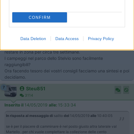
se è per il piacere di camminare è nel posto giusto altra laterale val
Martello . per chi vuole complettare la collezione delle cento
scallini,,duecento...trecento...qui trova la mille scallini.. .
CONFIRM
Grazie a tutti per gli interventi.
Mia moglie ha difficoltà a camminare a lungo specie se in salita.
Data Deletion
Data Access
Privacy Policy
Abbiamo un età diciamo non piu verde ( 70 e 68 anni), ma
essendo in pensione possiamo prendercela von comodo e
restare in zona per circa tre settimane.
I campeggi nel parco dello Stelvio sono facilmente
raggiungibili?
Ora facendo tesoro dei vostri consigli facciamo una sintesi e poi
decidiamo.
7
Steu851
3114
Inserito il
14/05/2019
alle:
15:33:34
In risposta al messaggio di
salito
del
14/05/2019
alle
10:40:05
se è per il piacere di camminare è nel posto giusto altra laterale val
Martello . per chi vuole complettare la collezione delle cento