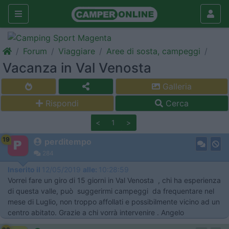
Forum
Viaggiare
Aree di sosta, campeggi
Vacanza in Val Venosta
Galleria
Rispondi
Cerca
<
1
>
19
perditempo
284
Inserito il
12/05/2019
alle:
10:28:59
Vorrei fare un giro di 15 giorni in Val Venosta , chi ha esperienza
di questa valle, può suggerirmi campeggi da frequentare nel
mese di Luglio, non troppo affollati e possibilmente vicino ad un
centro abitato. Grazie a chi vorrà intervenire . Angelo