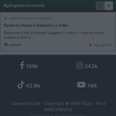
Argomenti recenti
AREE DI SOSTA E CAMPEGGI
Sosta tra Roma e Gallipoli x 1 notte
Buingiorno a tutti mi potreste suggerire 1 sosta x 1 notte tra roma e
Gallipoli a metà vi...
melsof
Oggi alle 08:56
169k
342k
42,6k
74K
CamperOnLine - Copyright © 1998-2026 - P.Iva
06953990014
Informativa Privacy
Sitemap