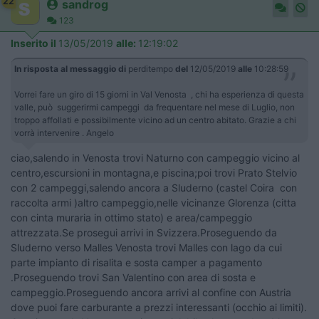
22
sandrog
123
Inserito il
13/05/2019
alle:
12:19:02
In risposta al messaggio di
perditempo
del
12/05/2019
alle
10:28:59
Vorrei fare un giro di 15 giorni in Val Venosta , chi ha esperienza di questa
valle, può suggerirmi campeggi da frequentare nel mese di Luglio, non
troppo affollati e possibilmente vicino ad un centro abitato. Grazie a chi
vorrà intervenire . Angelo
ciao,salendo in Venosta trovi Naturno con campeggio vicino al
centro,escursioni in montagna,e piscina;poi trovi Prato Stelvio
con 2 campeggi,salendo ancora a Sluderno (castel Coira con
raccolta armi )altro campeggio,nelle vicinanze Glorenza (citta
con cinta muraria in ottimo stato) e area/campeggio
attrezzata.Se prosegui arrivi in Svizzera.Proseguendo da
Sluderno verso Malles Venosta trovi Malles con lago da cui
parte impianto di risalita e sosta camper a pagamento
.Proseguendo trovi San Valentino con area di sosta e
campeggio.Proseguendo ancora arrivi al confine con Austria
dove puoi fare carburante a prezzi interessanti (occhio ai limiti).