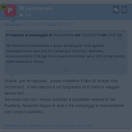
19
perditempo
284
Inserito il
13/05/2019
alle:
19:08:27
In risposta al messaggio di
GinoSerGina
del
13/05/2019
alle
16:57:56
Val Venosta è interessante e quoto sandrog per tutto quanto.
Consigliatissimo (per me) è il camping a Glorenza: spartano,
economicissimo (15€/gg) ma in posizione ottima: sei a 200 mt dal centro,
molto alberato e fresco
...
Grazie per le risposte, posso chiedere il tipo di strade che
incontrerò . Il mio mezzo è un furgonato di 6 metri e viaggio
senza bici.
Secondo voi con i mezzi pubblici è possibile vedere la Val
Pusteria, facendo tappa in due o tre campeggi e muovendomi
con i mezzi pubblici.
Modificato da perditempo il 13/05/2019 alle 19:10:34