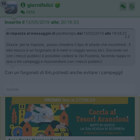
15
giornifelici
2858
Inserito il
13/05/2019
alle:
20:16:33
In risposta al messaggio di
perditempo
del
13/05/2019
alle
19:08:27
Grazie per le risposte, posso chiedere il tipo di strade che incontrerò . Il
mio mezzo è un furgonato di 6 metri e viaggio senza bici. Secondo voi
con i mezzi pubblici è possibile vedere la Val Pusteria, facendo tappa in
due o tre campeggi e muovendomi con i mezzi pubblici.
Con un furgonati di 6m,potresti anche evitare i campeggi!
CarloVa
PROMO
fino al 27/08/26