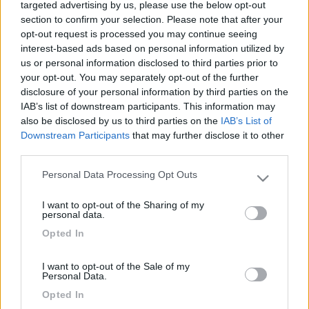
targeted advertising by us, please use the below opt-out
riuscissimo a fare un gruppo di camperisti ed andare \ora la
section to confirm your selection. Please note that after your
butto li\ fino in liguria \noi siamo in pr torino\ si potrebbe fare
opt-out request is processed you may continue seeing
oppure in altra localita anche montuosa va bene certo se
interest-based ads based on personal information utilized by
decidiamo il posto dobbiamo prenotare per la cena. DAI FORZA
us or personal information disclosed to third parties prior to
APRIAMO STO POST CHE FACCIAMO UN CAPODANNO DA
your opt-out. You may separately opt-out of the further
SBALLO
disclosure of your personal information by third parties on the
17
vigano family
IAB’s list of downstream participants. This information may
also be disclosed by us to third parties on the
IAB’s List of
1578
Downstream Participants
that may further disclose it to other
Inserito il
03/11/2017
alle:
13:38:48
third parties.
In risposta al messaggio di
asterix 58
del
20/10/2017
alle
13:19:29
Personal Data Processing Opt Outs
Please note that this website/app uses one or more Google
Ciao a tutti, forse sono molto in anticipo ma meglio aver tempo per
services and may gather and store information including but
I want to opt-out of the Sharing of my
scegliere che trovarsi all'ultimo minuto col cerino in mano. Stavo
not limited to your visit or usage behaviour. You may click to
personal data.
pensando cosa fare a Capodanno qualcuno di voi ha delle idee? Noi
grant or deny consent to Google and its third-party tags to
siamo io e consorte
Opted In
use your data for below specified purposes in below Google
...
consent section.
I want to opt-out of the Sale of my
Personal Data.
salve.
questo e un viaggio che da anni aspettiamo di fare. negli anni
Opted In
'70 mio marito e vissuto una anno in iran, dall'ora sogna di