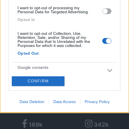
tornarci.
I want to opt-out of processing my
non abbiamo mai considerto di fare un viaggio senza il camper
Personal Data for Targeted Advertising.
o organizzato.
Opted In
avremmo bisogno di saperne di più anche sui costi
grazie
I want to opt-out of Collection, Use,
vigano
Retention, Sale, and/or Sharing of my
Personal Data that Is Unrelated with the
<
1
>
Purposes for which it was collected.
Opted Out
Argomenti recenti
Google consents
COMPAGNI DI VIAGGIO
milli trav
CONFIRM
I want to allow Google to enable storage
ciao cerco compagni di viaggio ......
related to advertising like cookies on web or
device identifiers in apps.
Millitrav
Oggi alle 19:06
Data Deletion
Data Access
Privacy Policy
I want to allow my user data to be sent to
Google for online advertising purposes.
169k
342k