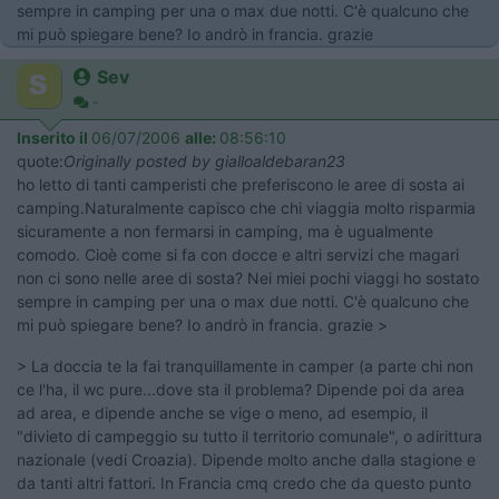
sempre in camping per una o max due notti. C'è qualcuno che
mi può spiegare bene? Io andrò in francia. grazie
Sev
-
Inserito il
06/07/2006
alle:
08:56:10
quote:
Originally posted by gialloaldebaran23
ho letto di tanti camperisti che preferiscono le aree di sosta ai
camping.Naturalmente capisco che chi viaggia molto risparmia
sicuramente a non fermarsi in camping, ma è ugualmente
comodo. Cioè come si fa con docce e altri servizi che magari
non ci sono nelle aree di sosta? Nei miei pochi viaggi ho sostato
sempre in camping per una o max due notti. C'è qualcuno che
mi può spiegare bene? Io andrò in francia. grazie >
> La doccia te la fai tranquillamente in camper (a parte chi non
ce l'ha, il wc pure...dove sta il problema? Dipende poi da area
ad area, e dipende anche se vige o meno, ad esempio, il
"divieto di campeggio su tutto il territorio comunale", o adirittura
nazionale (vedi Croazia). Dipende molto anche dalla stagione e
da tanti altri fattori. In Francia cmq credo che da questo punto