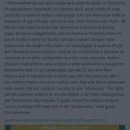
> Personalmente non amo neppure le aree di sosta. In tanti anni
di camperismo (possiedo un camper da 6 anni) credo di aver
usufruito di aree di sosta o campeggi solo una decina di volte al
massimo (6 gg a Praga perché è una città famosa per i furti). Mi
fermo nelle aree di sosta per caricare e scaricare le acque,
pago se sono a pagamento, poi mi muovo e mi fermo dove mi
piace di più e dove mi fa più comodo e quasi sempre nelle
adiacenze dei luoghi che visito. Un campeggio è quanto di più
anti libertario possa esserci. Vivo in un condominio e passare le
vacanze in un altro condominio la trovo cosa assurda. Inoltre
essendo nottambulo amo andare a letto tardissimo e svegliarmi
altrettanto tadi. In un campeggio gia alle 22 occorre fare
silenzio per il rispetto che si deve agli altri che però già alle 7
del mattino fanno una gran casino con i figli che tirano pallonate
sulle pareti del tuo camper. La doccia più "altolocata" l'ho fatta
nel mio camper proprio la scorsa estate a 20 metri dall'ingresso
del Parlamento Norvegese. Il giono dopo l'ho visitato proprio
casa e bottega (20 metri più in la). Questi sono i miei gusti.
Cordialmente
Modificato da Prof. Antonio Calosci il 06/07/2006 alle 23:23:53
PROMO
fino al 27/08/26