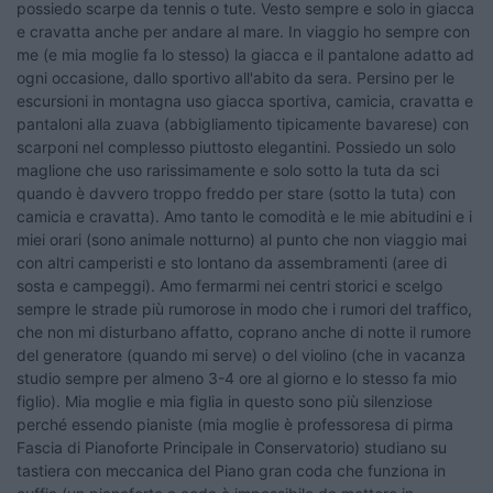
possiedo scarpe da tennis o tute. Vesto sempre e solo in giacca
e cravatta anche per andare al mare. In viaggio ho sempre con
me (e mia moglie fa lo stesso) la giacca e il pantalone adatto ad
ogni occasione, dallo sportivo all'abito da sera. Persino per le
escursioni in montagna uso giacca sportiva, camicia, cravatta e
pantaloni alla zuava (abbigliamento tipicamente bavarese) con
scarponi nel complesso piuttosto elegantini. Possiedo un solo
maglione che uso rarissimamente e solo sotto la tuta da sci
quando è davvero troppo freddo per stare (sotto la tuta) con
camicia e cravatta). Amo tanto le comodità e le mie abitudini e i
miei orari (sono animale notturno) al punto che non viaggio mai
con altri camperisti e sto lontano da assembramenti (aree di
sosta e campeggi). Amo fermarmi nei centri storici e scelgo
sempre le strade più rumorose in modo che i rumori del traffico,
che non mi disturbano affatto, coprano anche di notte il rumore
del generatore (quando mi serve) o del violino (che in vacanza
studio sempre per almeno 3-4 ore al giorno e lo stesso fa mio
figlio). Mia moglie e mia figlia in questo sono più silenziose
perché essendo pianiste (mia moglie è professoresa di pirma
Fascia di Pianoforte Principale in Conservatorio) studiano su
tastiera con meccanica del Piano gran coda che funziona in