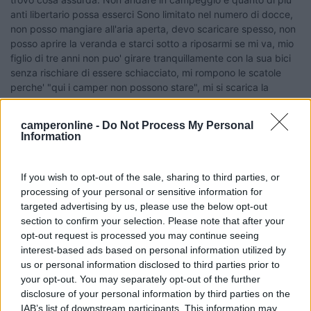
anti libertario possa esserci Sono limitato nel numero di docce,
non posso mangiare all'aria aperta, devo scaricare spesso, non
posso aprire la veranda e starci sotto a riposarmi se mi va, mio
figlio di tre anni non puo' girare tranquillamente con la sua bici
senza rischiare di essere schiacciato, mi rompono le scatole
perche' "qui i camper non possono stare", mi si scarica la
batteria e devo metterne due piu' i pannelli solari, doppio
serbatoio per non restare senz'acqua e poi sono in sovrappeso,
camperonline -
Do Not Process My Personal
devo rimanere con le finestre chiuse sotto il sole a crepare di
Information
caldo... Ma chi me lo fa fare, la mia vacanza non deve essere
una sofferenza! non vi offendete, eh, si scherza [:p][:p][:p]
If you wish to opt-out of the sale, sharing to third parties, or
Modificato da teol il 07/07/2006 alle 08:26:24
processing of your personal or sensitive information for
gialloaldeba...
targeted advertising by us, please use the below opt-out
-
section to confirm your selection. Please note that after your
opt-out request is processed you may continue seeing
Inserito il
07/07/2006
alle:
08:54:38
interest-based ads based on personal information utilized by
ho solo una curiosità e spero di ottenere risposta: il prof. calosci
us or personal information disclosed to third parties prior to
è veramente un professore? Da come si esprime non ha le
your opt-out. You may separately opt-out of the further
caratteristiche del camperista ma piuttosto mi sembra un
disclosure of your personal information by third parties on the
nobile, forse un conte o comunque una persona altolocata che
IAB’s list of downstream participants. This information may
vedo strano in un camper. Prof. calosci la prego si riveli. (Avrà