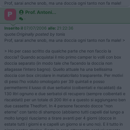
Prof, sarai anche snob, ma una doccia ogni tanto non fa male!
Prof. Antoni...
-
Inserito il
07/07/2006
alle:
21:22:36
quote:
Originally posted by tonis
Prof, sarai anche snob, ma una doccia ogni tanto non fa male! >
> Ho per caso scritto da qualche parte che non faccio la
doccia? Quando acquistai il mio primo camper lo volli con box
doccia separato (in modo tale che facendo la doccia non
allagasse l'intero bagno). Quello attuale ha una bellissima
doccia con box circolare in matalcrilato trasparente. Per motivi
di peso l'ho voluto omologato per 39 quintali e posso
permettermi il lusso di due serbatoi (coibentati e riscaldati) da
130 litri ognuno e due serbatoi di recupero (sempre coibentati e
riscaldati) per un totale di 200 litri e a questo si aggiungano ben
due cassette Thedfort. In 4 persone facendo docce "non
eterne" con tanto di shampoo (abbiamo tutti capelli dal lungo a
molto lungo) riusciamo a tirare avanti per 4 giorni (docce in
estate tutti i giorni e e capelli un giorno si e uno no). E il tutto in