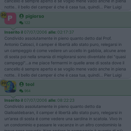
cancello é sempre aperto e se voglio mene vado anche in piena
notte.. il bello del camper é che é casa tua, quindi... Pier Luigi
20
pigiorso
122
Inserito il
07/07/2006
alle:
02:17:37
Condivido assolutamente in pieno quanto detto dal Prof.
Antonio Calosci, il camper é libertà allo stato puro, relegarsi in
un campeggio é come vedere un uccello in gabbia, alcune aree
di sosta poi nella smania di migliorarsi sono diventate dei "quasi
campeggi"...a me piace fermarmi in quelle aree di sosta dove il
cancello é sempre aperto e se voglio mene vado anche in piena
notte.. il bello del camper é che é casa tua, quindi... Pier Luigi
20
teol
964
Inserito il
07/07/2006
alle:
08:22:23
Condivido assolutamente in pieno quanto detto da
Gialloaldebaran, il camper é libertà allo stato puro, relegarsi in
un'area di sosta é come vedere una sardina in scatola. Vivo in
un condominio e passare le vacanze in un altro condominio la
trovo cosa assurda. Non andare in campeggio è quanto di più