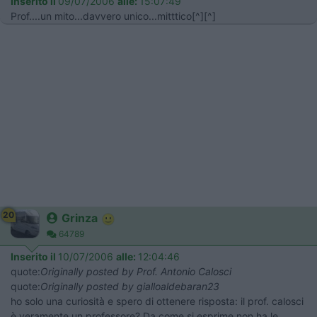
Inserito il
09/07/2006
alle:
15:07:49
Prof....un mito...davvero unico...mitttico[^][^]
20
Grinza
64789
Inserito il
10/07/2006
alle:
12:04:46
quote:
Originally posted by Prof. Antonio Calosci
quote:
Originally posted by gialloaldebaran23
ho solo una curiosità e spero di ottenere risposta: il prof. calosci
è veramente un professore? Da come si esprime non ha le