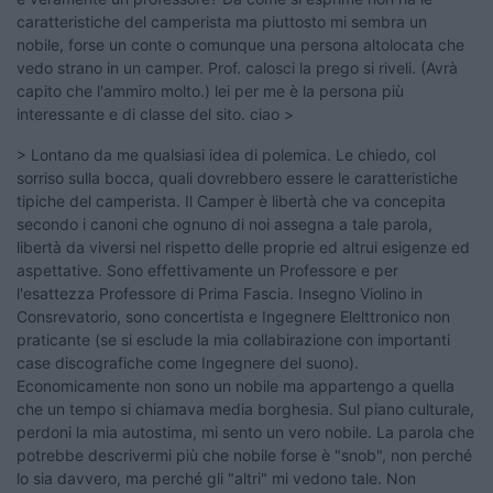
caratteristiche del camperista ma piuttosto mi sembra un
nobile, forse un conte o comunque una persona altolocata che
vedo strano in un camper. Prof. calosci la prego si riveli. (Avrà
capito che l'ammiro molto.) lei per me è la persona più
interessante e di classe del sito. ciao >
> Lontano da me qualsiasi idea di polemica. Le chiedo, col
sorriso sulla bocca, quali dovrebbero essere le caratteristiche
tipiche del camperista. Il Camper è libertà che va concepita
secondo i canoni che ognuno di noi assegna a tale parola,
libertà da viversi nel rispetto delle proprie ed altrui esigenze ed
aspettative. Sono effettivamente un Professore e per
l'esattezza Professore di Prima Fascia. Insegno Violino in
Consrevatorio, sono concertista e Ingegnere Elelttronico non
praticante (se si esclude la mia collabirazione con importanti
case discografiche come Ingegnere del suono).
Economicamente non sono un nobile ma appartengo a quella
che un tempo si chiamava media borghesia. Sul piano culturale,
perdoni la mia autostima, mi sento un vero nobile. La parola che
potrebbe descrivermi più che nobile forse è "snob", non perché
lo sia davvero, ma perché gli "altri" mi vedono tale. Non