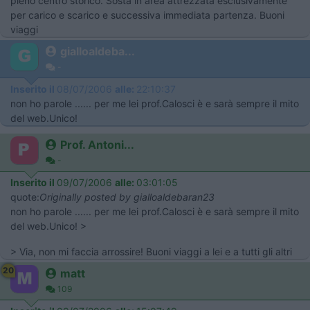
pieno centro storico. Sosta in area attrezzata esclusivamente
per carico e scarico e successiva immediata partenza. Buoni
viaggi
gialloaldeba...
-
Inserito il
08/07/2006
alle:
22:10:37
non ho parole ...... per me lei prof.Calosci è e sarà sempre il mito
del web.Unico!
Prof. Antoni...
-
Inserito il
09/07/2006
alle:
03:01:05
quote:
Originally posted by gialloaldebaran23
non ho parole ...... per me lei prof.Calosci è e sarà sempre il mito
del web.Unico! >
> Via, non mi faccia arrossire! Buoni viaggi a lei e a tutti gli altri
20
matt
109