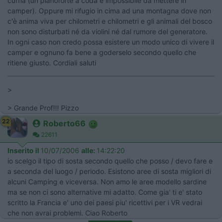
cuffia (un pianoforte a coda è impossibile da mettere in
camper). Oppure mi rifugio in cima ad una montagna dove non
c'è anima viva per chilometri e chilometri e gli animali del bosco
non sono disturbati né da violini né dal rumore del generatore.
In ogni caso non credo possa esistere un modo unico di vivere il
camper e ognuno fa bene a goderselo secondo quello che
ritiene giusto. Cordiali saluti
>
> Grande Prof!!! Pizzo
22
Roberto66
22611
Inserito il
10/07/2006
alle:
14:22:20
io scelgo il tipo di sosta secondo quello che posso / devo fare e
a seconda del luogo / periodo. Esistono aree di sosta migliori di
alcuni Camping e viceversa. Non amo le aree modello sardine
ma se non ci sono alternative mi adatto. Come gia' ti e' stato
scritto la Francia e' uno dei paesi piu' ricettivi per i VR vedrai
che non avrai problemi. Ciao Roberto