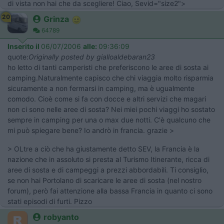
di vista non hai che da scegliere! Ciao, Sevid="size2">
20
Grinza
64789
Inserito il
06/07/2006
alle:
09:36:09
quote:
Originally posted by gialloaldebaran23
ho letto di tanti camperisti che preferiscono le aree di sosta ai
camping.Naturalmente capisco che chi viaggia molto risparmia
sicuramente a non fermarsi in camping, ma è ugualmente
comodo. Cioè come si fa con docce e altri servizi che magari
non ci sono nelle aree di sosta? Nei miei pochi viaggi ho sostato
sempre in camping per una o max due notti. C'è qualcuno che
mi può spiegare bene? Io andrò in francia. grazie >
> OLtre a ciò che ha giustamente detto SEV, la Francia è la
nazione che in assoluto si presta al Turismo Itinerante, ricca di
aree di sosta e di campeggi a prezzi abbordabili. Ti consiglio,
se non hai Portolano di scaricare le aree di sosta (nel nostro
forum), però fai attenzione alla bassa Francia in quanto ci sono
stati episodi di furti. Pizzo
robyanto