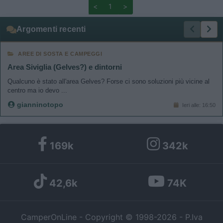
<
1
>
Argomenti recenti
AREE DI SOSTA E CAMPEGGI
Area Siviglia (Gelves?) e dintorni
Qualcuno è stato all'area Gelves? Forse ci sono soluzioni più vicine al
centro ma io devo ...
gianninotopo
Ieri alle: 16:50
169k
342k
42,6k
74K
CamperOnLine - Copyright © 1998-2026 - P.Iva