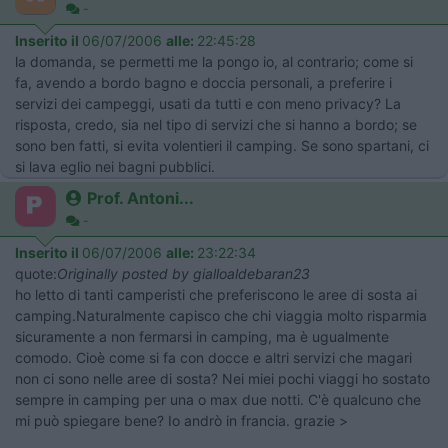
-
Inserito il
06/07/2006
alle:
22:45:28
la domanda, se permetti me la pongo io, al contrario; come si
fa, avendo a bordo bagno e doccia personali, a preferire i
servizi dei campeggi, usati da tutti e con meno privacy? La
risposta, credo, sia nel tipo di servizi che si hanno a bordo; se
sono ben fatti, si evita volentieri il camping. Se sono spartani, ci
si lava eglio nei bagni pubblici.
Prof. Antoni...
-
Inserito il
06/07/2006
alle:
23:22:34
quote:
Originally posted by gialloaldebaran23
ho letto di tanti camperisti che preferiscono le aree di sosta ai
camping.Naturalmente capisco che chi viaggia molto risparmia
sicuramente a non fermarsi in camping, ma è ugualmente
comodo. Cioè come si fa con docce e altri servizi che magari
non ci sono nelle aree di sosta? Nei miei pochi viaggi ho sostato
sempre in camping per una o max due notti. C'è qualcuno che
mi può spiegare bene? Io andrò in francia. grazie >