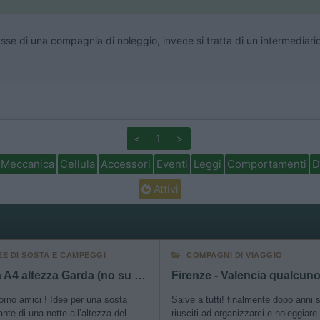
asse di una compagnia di noleggio, invece si tratta di un intermediario
<
1
>
Meccanica
Cellula
Accessori
Eventi
Leggi
Comportamenti
D
Attivi
EE DI SOSTA E CAMPEGGI
COMPAGNI DI VIAGGIO
Sosta A4 altezza Garda (no su lago)
rno amici ! Idee per una sosta
Salve a tutti! finalmente dopo anni
ante di una notte all’altezza del
riusciti ad organizzarci e noleggiare