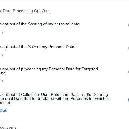
l Data Processing Opt Outs
il prezzo e il servizio sono ottimi. A parità di periodo e con mezzo ad
o opt-out of the Sharing of my personal data.
olosi nei dettagli.
In
PROMO
fino al 02/11/26
o opt-out of the Sale of my Personal Data.
In
to opt-out of processing my Personal Data for Targeted
ing.
In
o opt-out of Collection, Use, Retention, Sale, and/or Sharing
ersonal Data that Is Unrelated with the Purposes for which it
Trentino Alto Adige
lected.
Family Wellness Resort Vidor
Out
Pozza di Fassa
(TN)
Happy & Active Camping - Short Stay
j
consents