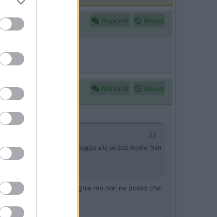
Rispondi
Abuso
ato la mia perplessità.
Rispondi
Abuso
 con sede in Germania che si appoggia alla società Apollo. Non
 conveniente di altre compagnie ma non ne posso che
egoria superiore.