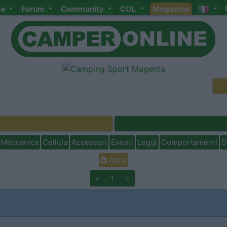
ta
Forum
Community
COL
Magazine
Meccanica
Cellula
Accessori
Eventi
Leggi
Comportamenti
D
Attivi
<
1
>