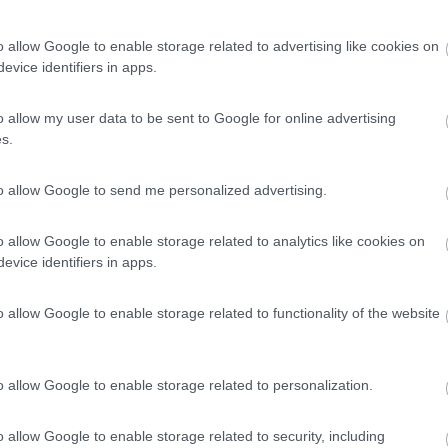
o allow Google to enable storage related to advertising like cookies on
evice identifiers in apps.
cazione Economy Bookings? Io a quella mi riferivo quando ho manifest
o allow my user data to be sent to Google for online advertising
s.
to allow Google to send me personalized advertising.
o allow Google to enable storage related to analytics like cookies on
evice identifiers in apps.
le
07:40:47
gio in usa e tra i tanti preventivi ottenuti , c'è quello della società Auto Europe
o allow Google to enable storage related to functionality of the website
...
o allow Google to enable storage related to personalization.
egli USA. Anch'io ero molto scettica proprio per il prezzo molto più
disponibile l'auto che avevamo prenotato ce ne hanno data una di cat
o allow Google to enable storage related to security, including