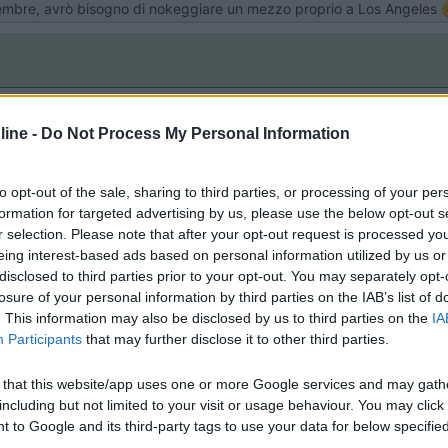
tembre, avrò bisogno di nokeggiare un mezzo proprio a Los Angeles
europei, in Sudafrica...mai avuto problemi
ine -
Do Not Process My Personal Information
to opt-out of the sale, sharing to third parties, or processing of your per
formation for targeted advertising by us, please use the below opt-out s
r selection. Please note that after your opt-out request is processed y
mondo, Italia compresa.
eing interest-based ads based on personal information utilized by us or
ure rimborsato la franchigia, in seguito ad un danno, con la tariffa "f
disclosed to third parties prior to your opt-out. You may separately opt-
no i migliori senza se e senza ma.
losure of your personal information by third parties on the IAB’s list of
. This information may also be disclosed by us to third parties on the
IA
Participants
that may further disclose it to other third parties.
 that this website/app uses one or more Google services and may gath
including but not limited to your visit or usage behaviour. You may click 
 to Google and its third-party tags to use your data for below specifi
ogle consent section.