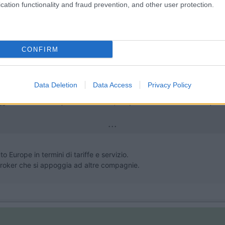
cation functionality and fraud prevention, and other user protection.
CONFIRM
le
07:40:47
Data Deletion
Data Access
Privacy Policy
gio in usa e tra i tanti preventivi ottenuti , c'è quello della società Auto Europe
...
to Europe in termini di tariffe e servizio.
roker che si appoggia ad altre compagnie.