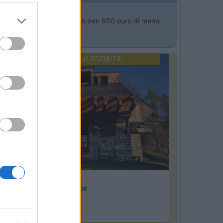
dirittura superiore il conto è ben 650 euro di meno
PROMO
fino al 07/08/26
Lombardia
Area Sosta Camper Orobie
Ardesio
(BG)
azz in quota