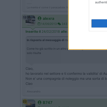
authenti
----
La mente e' come il paracadute: funziona solo se si apre
13
alexra
14/06/2013
343
Inserito il
24/02/2018
alle:
10:11:09
In risposta al messaggio di
mastroenrico
del
20/02/2018
al
Come ho già scritto in un altro post, sto organizzando un viag
solo risulta
Ciao,
ho lavorato nel settore e ti confermo la validita' di Au
Non e' una compagnia di noleggio ma una sorta di b
Ciao
Alessandro
22
B747