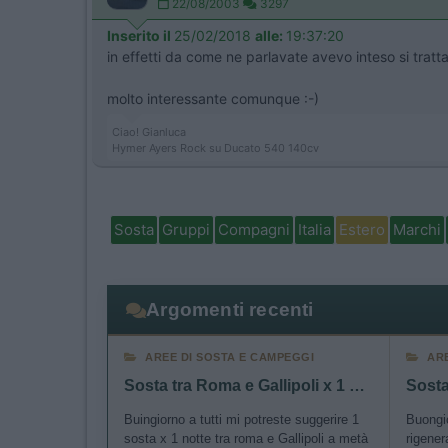
22/08/2003
3297
Inserito il
25/02/2018
alle:
19:37:20
in effetti da come ne parlavate avevo inteso si tratt
molto interessante comunque :-)
Ciao! Gianluca
Hymer Ayers Rock su Ducato 540 140cv
Sosta
Gruppi
Compagni
Italia
Estero
Marchi
Argomenti recenti
AREE DI SOSTA E CAMPEGGI
AR
Sosta tra Roma e Gallipoli x 1 notte
Buingiorno a tutti mi potreste suggerire 1
Buongio
sosta x 1 notte tra roma e Gallipoli a metà
rigener