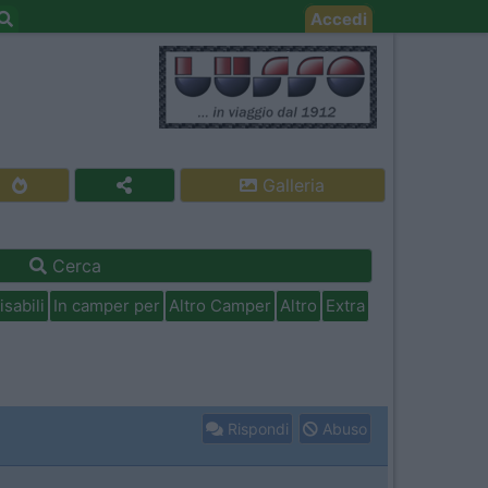
Accedi
Galleria
Cerca
isabili
In camper per
Altro Camper
Altro
Extra
Rispondi
Abuso