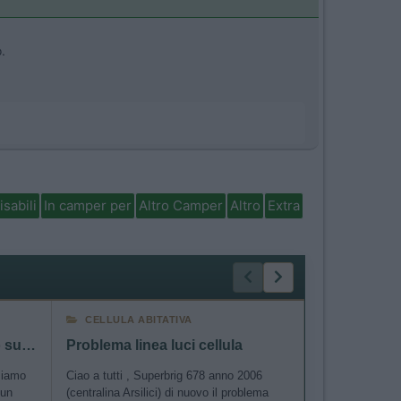
.
isabili
In camper per
Altro Camper
Altro
Extra
CELLULA ABITATIVA
CELLULA AB
Firenze - Valencia qualcuno sulla stessa tratta?
Problema linea luci cellula
 siamo
Ciao a tutti , Superbrig 678 anno 2006
Buongiorno a tut
 un
(centralina Arsilici) di nuovo il problema
con un autoradi