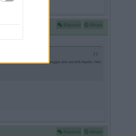
Rispondi
Abuso
 con sede in Germania che si appoggia alla società Apollo. Non
Rispondi
Abuso