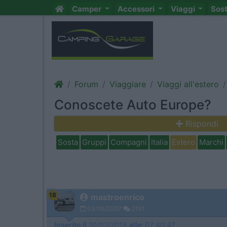
Camper
Accessori
Viaggi
Sos
Forum
Viaggiare
Viaggi all'estero
Conoscete Auto Europe?
Rispondi
Sosta
Gruppi
Compagni
Italia
Estero
Marchi
18
mastroenrico
03/10/2007
2191
Inserito il
20/02/2018
alle:
07:40:47