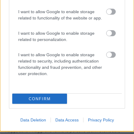
Family Wellness Resort Vidor
Pozza di Fassa
(TN)
I want to allow Google to enable storage
Happy & Active Camping - Short Stay
related to functionality of the website or app.
I want to allow Google to enable storage
related to personalization.
16
campersempre
5538
I want to allow Google to enable storage
related to security, including authentication
Inserito il
08/05/2017
alle:
17:11:07
functionality and fraud prevention, and other
Chiedo venia per l'informazione errata che ho dato: a quanto
user protection.
pare al parco Guel (verificato anche sul sito) ora si entra solo
con biglietto, nel 2013 era ancora tutto libero. Forse non è un
male perché allora, ma anche gli altri anni in cui ci sono stato,
c'era una tal ressa di gente che ti veniva voglia di fare le cose
CONFIRM
di corsa e scappare prima che potevi ... purtroppo, perché la
parte monumentale è veramente interessante e bisogna
godersela con calma.
Saluti e buoni km a tutti. Bruno
Data Deletion
Data Access
Privacy Policy
_______________________________________ Le persone non fanno i
viaggi, sono i viaggi che fanno le persone (John Steinbeck)