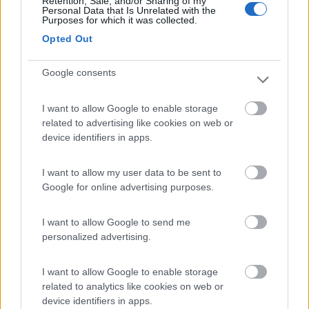
Retention, Sale, and/or Sharing of my
Personal Data that Is Unrelated with the
consiglio prenotare!
Purposes for which it was collected.
Non abbiamo avuto problemi visitare Hospital santa Creu,
Opted Out
siamo arrivati al tramonto e abbiamo visitato sul momento.
Splendido quando al crepuscolo si accendono le luci esterne e
interne!
Google consents
A Barcellona abbiamo comprato il biglietto per i mezzi pubblici
da 10 corse, costava un po meno di 10 euro e abbiamo
I want to allow Google to enable storage
scorrazzato avanti dietro anche solo per tornare in cmaper al
related to advertising like cookies on web or
Citi PArk per riposare e tornare girare x Barcellona di sera. Con
device identifiers in apps.
la metro si gira facilmente, i percorsi delle linee e le fermate
sono segnate perfettamente nelle mappe nelle varie stazioni e
I want to allow my user data to be sent to
anche all'interno dei vagoni. (Altro paio di biglietti abbiamo
Google for online advertising purposes.
preso a parte)
Komu neni zhury dano, v apatice nekoupi.
PROMO
fino al 02/11/26
I want to allow Google to send me
personalized advertising.
I want to allow Google to enable storage
related to analytics like cookies on web or
device identifiers in apps.