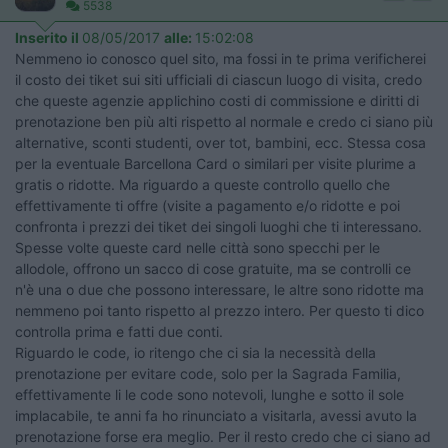
5538
Inserito il
08/05/2017
alle:
15:02:08
Nemmeno io conosco quel sito, ma fossi in te prima verificherei
il costo dei tiket sui siti ufficiali di ciascun luogo di visita, credo
che queste agenzie applichino costi di commissione e diritti di
prenotazione ben più alti rispetto al normale e credo ci siano più
alternative, sconti studenti, over tot, bambini, ecc. Stessa cosa
per la eventuale Barcellona Card o similari per visite plurime a
gratis o ridotte. Ma riguardo a queste controllo quello che
effettivamente ti offre (visite a pagamento e/o ridotte e poi
confronta i prezzi dei tiket dei singoli luoghi che ti interessano.
Spesse volte queste card nelle città sono specchi per le
allodole, offrono un sacco di cose gratuite, ma se controlli ce
n'è una o due che possono interessare, le altre sono ridotte ma
nemmeno poi tanto rispetto al prezzo intero. Per questo ti dico
controlla prima e fatti due conti.
Riguardo le code, io ritengo che ci sia la necessità della
prenotazione per evitare code, solo per la Sagrada Familia,
effettivamente li le code sono notevoli, lunghe e sotto il sole
implacabile, te anni fa ho rinunciato a visitarla, avessi avuto la
prenotazione forse era meglio. Per il resto credo che ci siano ad