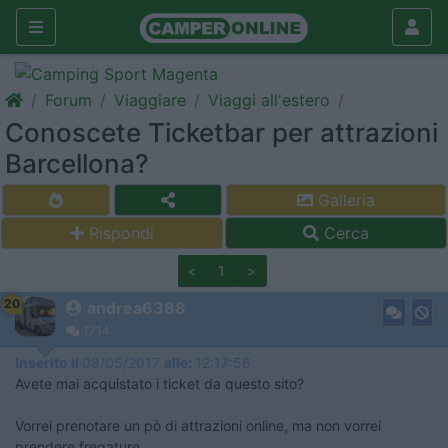
Forum
Viaggiare
Viaggi all'estero
Conoscete Ticketbar per attrazioni
Barcellona?
Galleria
Rispondi
Cerca
<
1
>
20
andrea6388
1714
Inserito il
08/05/2017
alle:
12:17:56
Avete mai acquistato i ticket da questo sito?
Vorrei prenotare un pò di attrazioni online, ma non vorrei
prendere fregature.