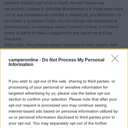
esempio biglietti per il Parco Guell, ma non ritengo sia
necessario, il parco è visitabile liberamente e si vede bene tutto
con le sue innumerevoli curiosità e stranezze, poi all'interno c'è
un museo e qualcosa d'altro ma non ritengo sia necessaria la
prenotazione, se interessa andarci prendi li il tiket, o ti informi
prima la parte di visita a pagamento per capire se è di tuo
interesse.
Altre visite che possono essere interessanti sono alcune delle
case progettate da Gaudì, mi pare la Casa Batlò e la Pedrera,
ma dipende molto dal periodo sulla presenza o meno di code,
camperonline -
Do Not Process My Personal
ma 3 anni fa in agosto non c'era quel gran ressa.
Information
Se hai bambini forse può interessare l'Acquario (tipo quello di
Genova), in questo caso in periodi di punta forse potrebbe
essere utile la prenotazione.
If you wish to opt-out of the sale, sharing to third parties, or
Buona ricerca e ... hasta la vista
processing of your personal or sensitive information for
targeted advertising by us, please use the below opt-out
section to confirm your selection. Please note that after your
Saluti e buoni km a tutti. Bruno
opt-out request is processed you may continue seeing
_______________________________________ Le persone non fanno i
interest-based ads based on personal information utilized by
viaggi, sono i viaggi che fanno le persone (John Steinbeck)
us or personal information disclosed to third parties prior to
22
jana
your opt-out. You may separately opt-out of the further
18827