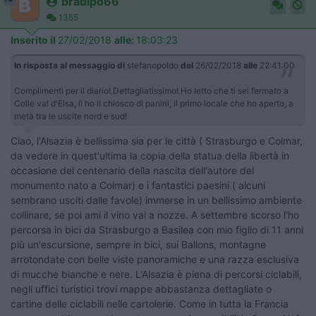
bradipo66
1355
Inserito il
27/02/2018
alle:
18:03:23
In risposta al messaggio di
stefanopoldo
del
26/02/2018
alle
22:41:00
Complimenti per il diario! Dettagliatissimo! Ho letto che ti sei fermato a
Colle val d'Elsa, lì ho il chiosco di panini, il primo locale che ho aperto, a
metà tra le uscite nord e sud!
Ciao, l'Alsazia è bellissima sia per le città ( Strasburgo e Colmar,
da vedere in quest'ultima la copia della statua della libertà in
occasione del centenario della nascita dell'autore del
monumento nato a Colmar) e i fantastici paesini ( alcuni
sembrano usciti dalle favole) immerse in un bellissimo ambiente
collinare, se poi ami il vino vai a nozze. A settembre scorso l'ho
percorsa in bici da Strasburgo a Basilea con mio figlio di 11 anni
più un'escursione, sempre in bici, sui Ballons, montagne
arrotondate con belle viste panoramiche e una razza esclusiva
di mucche bianche e nere. L'Alsazia è piena di percorsi ciclabili,
negli uffici turistici trovi mappe abbastanza dettagliate o
cartine delle ciclabili nelle cartolerie. Come in tutta la Francia