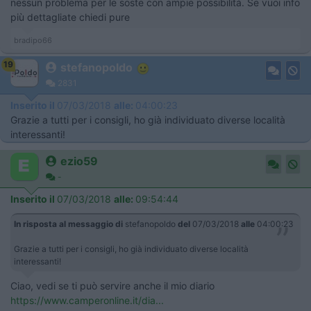
nessun problema per le soste con ampie possibilità. Se vuoi info
più dettagliate chiedi pure
bradipo66
19
stefanopoldo
2831
Inserito il
07/03/2018
alle:
04:00:23
Grazie a tutti per i consigli, ho già individuato diverse località
interessanti!
ezio59
-
Inserito il
07/03/2018
alle:
09:54:44
In risposta al messaggio di
stefanopoldo
del
07/03/2018
alle
04:00:23
Grazie a tutti per i consigli, ho già individuato diverse località
interessanti!
Ciao, vedi se ti può servire anche il mio diario
https://www.camperonline.it/dia...