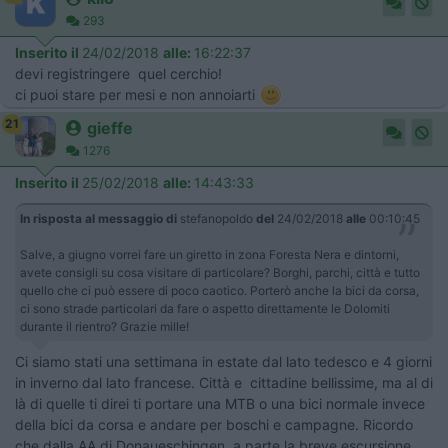
293
Inserito il
24/02/2018
alle:
16:22:37
devi registringere quel cerchio!
ci puoi stare per mesi e non annoiarti
21
gieffe
1276
Inserito il
25/02/2018
alle:
14:43:33
In risposta al messaggio di
stefanopoldo
del
24/02/2018
alle
00:10:45
Salve, a giugno vorrei fare un giretto in zona Foresta Nera e dintorni,
avete consigli su cosa visitare di particolare? Borghi, parchi, città e tutto
quello che ci può essere di poco caotico. Porterò anche la bici da corsa,
ci sono strade particolari da fare o aspetto direttamente le Dolomiti
durante il rientro? Grazie mille!
Ci siamo stati una settimana in estate dal lato tedesco e 4 giorni
in inverno dal lato francese. Città e cittadine bellissime, ma al di
là di quelle ti direi ti portare una MTB o una bici normale invece
della bici da corsa e andare per boschi e campagne. Ricordo
che dalla AA di Donaueschingen, a parte la breve escursione