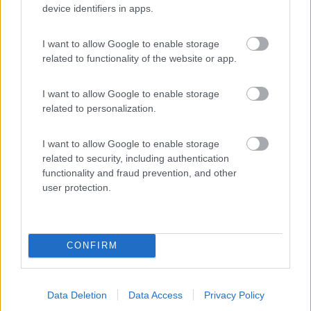
device identifiers in apps.
Inserito il
26/02/2018
alle:
09:20:04
Quanto manca il nostro caro Armando Yuma58...
I want to allow Google to enable storage
lui ti avrebbe scritto un libro.
related to functionality of the website or app.
Gianni da Latina
I want to allow Google to enable storage
related to personalization.
"Partire e non voler arrivare mai e soprattutto dalla parte opposta di dove va la
massa!!!"
I want to allow Google to enable storage
23
Roberto CG
related to security, including authentication
functionality and fraud prevention, and other
4255
user protection.
Inserito il
26/02/2018
alle:
10:10:55
Se può esserti di aiuto, ti segnalo questo mio resoconto del
viaggio del 2015
https://www.camperonline.it/dia...
CONFIRM
Come ti hanno già detto la zona è molto ricca di località da
visitare, in quella occasione sono stato per circa 15 giorni ed ho
visitato solo metà dell'Alsazia Francese. Comunque nel diario
Data Deletion
Data Access
Privacy Policy
trovi anche riferimenti con coordinate di camping e aree di