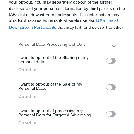
your opt-out. You may separately opt-out of the further
disclosure of your personal information by third parties on the
IAB’s list of downstream participants. This information may
also be disclosed by us to third parties on the
IAB’s List of
Area Sosta Camper Orobie
Downstream Participants
that may further disclose it to other
Ardesio
(BG)
third parties.
Not baed night
Personal Data Processing Opt Outs
Please note that this website/app uses one or more Google
services and may gather and store information including but
I want to opt-out of the Sharing of my
not limited to your visit or usage behaviour. You may click to
personal data.
grant or deny consent to Google and its third-party tags to
12
Orso Stanco
Opted In
use your data for below specified purposes in below Google
388
consent section.
I want to opt-out of the Sale of my
Inserito il
25/02/2018
alle:
18:52:57
Personal Data.
Opted In
In risposta al messaggio di
stefanopoldo
del
24/02/2018
alle
00:10:45
Salve, a giugno vorrei fare un giretto in zona Foresta Nera e dintorni,
I want to opt-out of processing my
avete consigli su cosa visitare di particolare? Borghi, parchi, città e tutto
Personal Data for Targeted Advertising.
quello che ci può essere di poco caotico. Porterò anche la bici da corsa,
Opted In
ci sono strade particolari da fare o aspetto direttamente le Dolomiti
durante il rientro? Grazie mille!