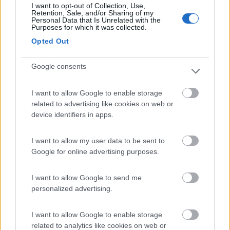
I want to opt-out of Collection, Use,
in quella zona ci sono la valle del reno, la foresta nera e l'alsazia
Retention, Sale, and/or Sharing of my
Personal Data that Is Unrelated with the
qui i miei diari
Purposes for which it was collected.
Opted Out
http://orsostanco.altervista.or...
Google consents
http://orsostanco.altervista.or...
I want to allow Google to enable storage
related to advertising like cookies on web or
device identifiers in apps.
http://orsostanco.altervista.or...
I want to allow my user data to be sent to
Google for online advertising purposes.
I want to allow Google to send me
personalized advertising.
I want to allow Google to enable storage
13
Viaggincamper
related to analytics like cookies on web or
3758