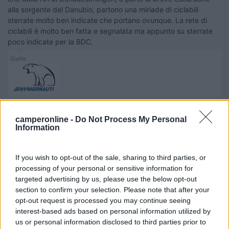
alla sorgente del Danubio, partono una miriade di ciclabili
sterrate molto ben indicate che portano ovunque. La rete di
ciclabili è molto ben fatta e segnalata ma appunto su sterrate
poco indicate per la BDC.
Gieffe
15
pane vino
camperonline -
Do Not Process My Personal
1488
Information
Inserito il
25/02/2018
alle:
17:49:11
La valle della Mosella e le gole del Reno:meritano.Saluti
If you wish to opt-out of the sale, sharing to third parties, or
processing of your personal or sensitive information for
targeted advertising by us, please use the below opt-out
section to confirm your selection. Please note that after your
opt-out request is processed you may continue seeing
PROMO
fino al 23/08/26
interest-based ads based on personal information utilized by
us or personal information disclosed to third parties prior to