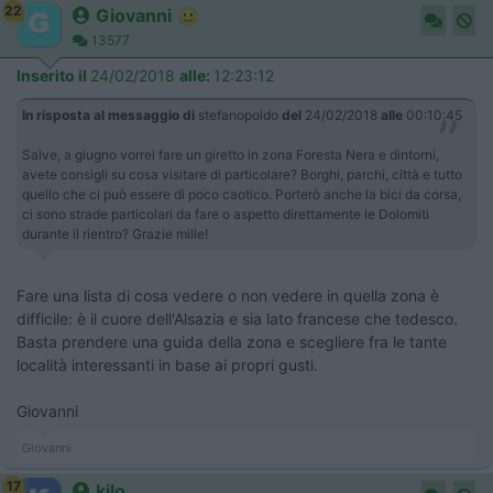
22
Giovanni
13577
Inserito il
24/02/2018
alle:
12:23:12
In risposta al messaggio di
stefanopoldo
del
24/02/2018
alle
00:10:45
Salve, a giugno vorrei fare un giretto in zona Foresta Nera e dintorni,
avete consigli su cosa visitare di particolare? Borghi, parchi, città e tutto
quello che ci può essere di poco caotico. Porterò anche la bici da corsa,
ci sono strade particolari da fare o aspetto direttamente le Dolomiti
durante il rientro? Grazie mille!
Fare una lista di cosa vedere o non vedere in quella zona è
difficile: è il cuore dell'Alsazia e sia lato francese che tedesco.
Basta prendere una guida della zona e scegliere fra le tante
località interessanti in base ai propri gusti.
Giovanni
Giovanni
17
kilo