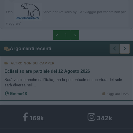
Ezio
Servo per Amikeco by IPA "Viaggio per vedere non per
viaggiare"
<
1
>
Argomenti recenti
ALTRO NON SUI CAMPER
Eclissi solare parziale del 12 Agosto 2026
Sarà visibile anche dall'Italia, ma la percentuale di copertura del sole
sarà diversa nell...
Emme48
Oggi alle 11:23
169k
342k