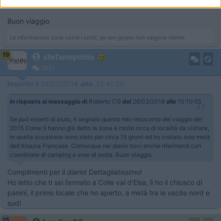
sosta.
Buon viaggio
Le informazioni sono come i soldi, se non girano non valgono niente.
19
stefanopoldo
2831
Inserito il
26/02/2018
alle:
22:41:00
In risposta al messaggio di
Roberto CG
del
26/02/2018
alle
10:10:55
Se può esserti di aiuto, ti segnalo questo mio resoconto del viaggio del
2015 Come ti hanno già detto la zona è molto ricca di località da visitare,
in quella occasione sono stato per circa 15 giorni ed ho visitato solo metà
dell'Alsazia Francese. Comunque nel diario trovi anche riferimenti con
coordinate di camping e aree di sosta. Buon viaggio
Complimenti per il diario! Dettagliatissimo!
Ho letto che ti sei fermato a Colle val d'Elsa, lì ho il chiosco di
panini, il primo locale che ho aperto, a metà tra le uscite nord e
sud!
15