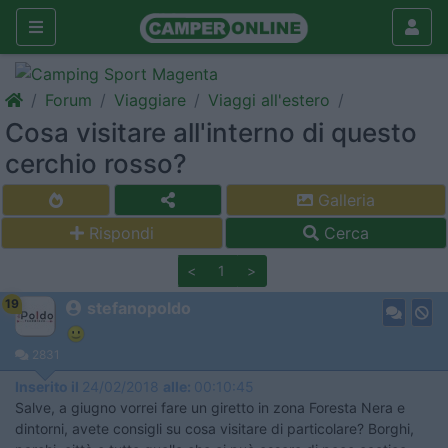
Forum
Viaggiare
Viaggi all'estero
Cosa visitare all'interno di questo
cerchio rosso?
Galleria
Rispondi
Cerca
<
1
>
19
stefanopoldo
2831
Inserito il
24/02/2018
alle:
00:10:45
Salve, a giugno vorrei fare un giretto in zona Foresta Nera e
dintorni, avete consigli su cosa visitare di particolare? Borghi,